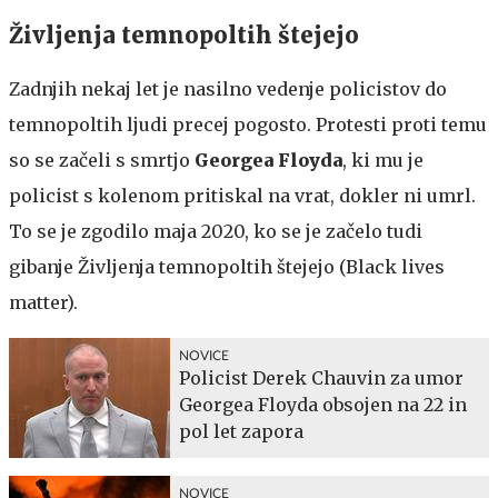
Življenja temnopoltih štejejo
Zadnjih nekaj let je nasilno vedenje policistov do
temnopoltih ljudi precej pogosto. Protesti proti temu
so se začeli s smrtjo
Georgea Floyda
, ki mu je
policist s kolenom pritiskal na vrat, dokler ni umrl.
To se je zgodilo maja 2020, ko se je začelo tudi
gibanje Življenja temnopoltih štejejo (Black lives
matter).
NOVICE
Policist Derek Chauvin za umor
Georgea Floyda obsojen na 22 in
pol let zapora
NOVICE