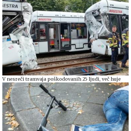
V nesreči tramvaja poškodovanih 25 ljudi, več huje