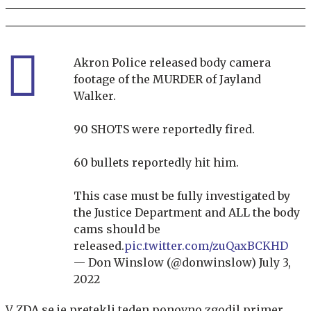
Akron Police released body camera
footage of the MURDER of Jayland
Walker.
90 SHOTS were reportedly fired.
60 bullets reportedly hit him.
This case must be fully investigated by
the Justice Department and ALL the body
cams should be
released.
pic.twitter.com/zuQaxBCKHD
— Don Winslow (@donwinslow)
July 3,
2022
V ZDA se je pretekli teden ponovno zgodil primer