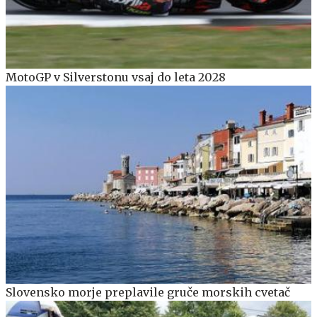
MotoGP v Silverstonu vsaj do leta 2028
Slovensko morje preplavile gruče morskih cvetač