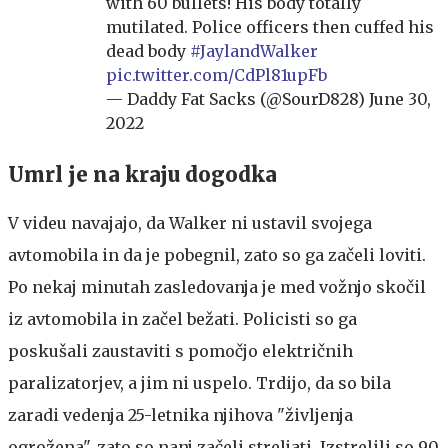
with 60 bullets! His body totally
mutilated. Police officers then cuffed his
dead body
#JaylandWalker
pic.twitter.com/CdPl81upFb
— Daddy Fat Sacks (@SourD828)
June 30,
2022
Umrl je na kraju dogodka
V videu navajajo, da Walker ni ustavil svojega
avtomobila in da je pobegnil, zato so ga začeli loviti.
Po nekaj minutah zasledovanja je med vožnjo skočil
iz avtomobila in začel bežati. Policisti so ga
poskušali zaustaviti s pomočjo električnih
paralizatorjev, a jim ni uspelo. Trdijo, da so bila
zaradi vedenja 25-letnika njihova "življenja
ogrožena", zato so nanj začeli streljati. Izstrelili so 90