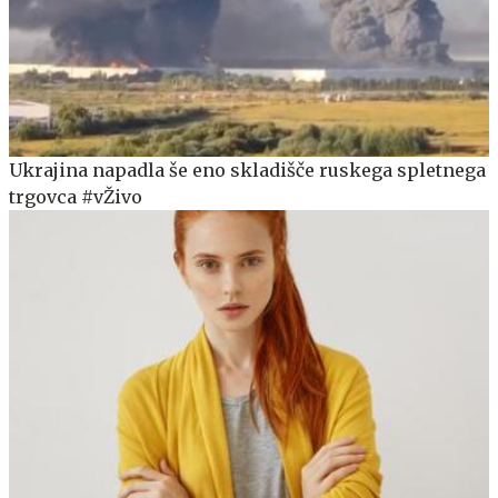
Ukrajina napadla še eno skladišče ruskega spletnega
trgovca #vŽivo