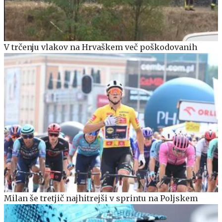
V trčenju vlakov na Hrvaškem več poškodovanih
Milan še tretjič najhitrejši v sprintu na Poljskem