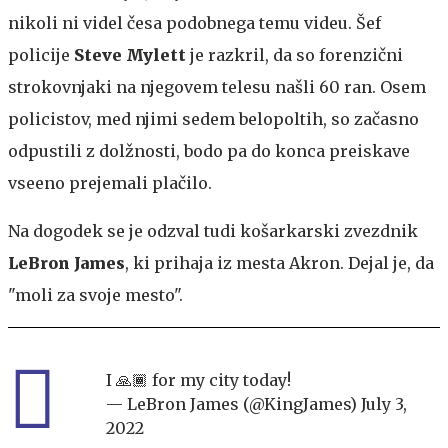
nikoli ni videl česa podobnega temu videu. Šef
policije
Steve Mylett
je razkril, da so forenzični
strokovnjaki na njegovem telesu našli 60 ran. Osem
policistov, med njimi sedem belopoltih, so začasno
odpustili z dolžnosti, bodo pa do konca preiskave
vseeno prejemali plačilo.
Na dogodek se je odzval tudi košarkarski zvezdnik
LeBron James
, ki prihaja iz mesta Akron. Dejal je, da
"moli za svoje mesto".
I 🙏🏾 for my city today!
— LeBron James (@KingJames)
July 3,
2022