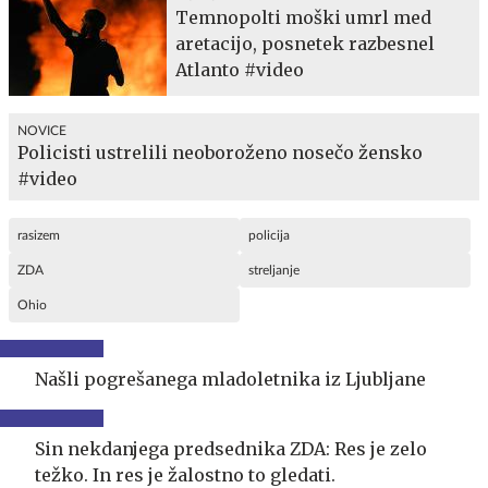
Temnopolti moški umrl med
aretacijo, posnetek razbesnel
Atlanto #video
NOVICE
Policisti ustrelili neoboroženo nosečo žensko
#video
rasizem
policija
ZDA
streljanje
Ohio
Našli pogrešanega mladoletnika iz Ljubljane
Sin nekdanjega predsednika ZDA: Res je zelo
težko. In res je žalostno to gledati.