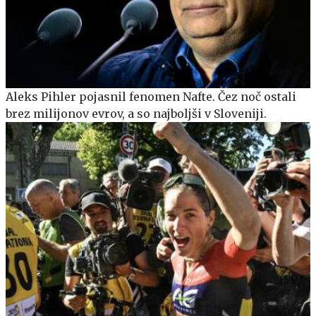
Aleks Pihler pojasnil fenomen Nafte. Čez noč ostali
brez milijonov evrov, a so najboljši v Sloveniji.