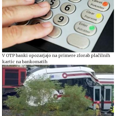
V OTP banki opozarjajo na primere zlorab plačilnih
kartic na bankomatih