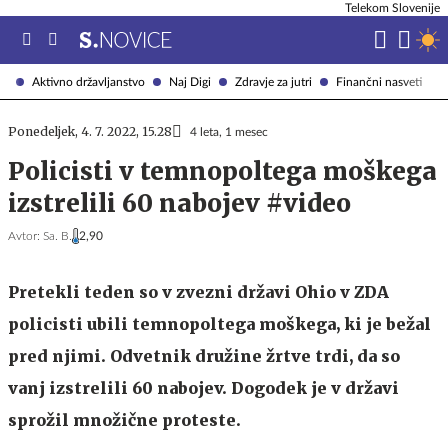
Telekom Slovenije
Aktivno državljanstvo
Naj Digi
Zdravje za jutri
Finančni nasveti
Ponedeljek, 4. 7. 2022, 15.28
4 leta, 1 mesec
Policisti v temnopoltega moškega
izstrelili 60 nabojev #video
Avtor:
Sa. B.
2,90
Pretekli teden so v zvezni državi Ohio v ZDA
policisti ubili temnopoltega moškega, ki je bežal
pred njimi. Odvetnik družine žrtve trdi, da so
vanj izstrelili 60 nabojev. Dogodek je v državi
sprožil množične proteste.