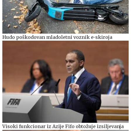
Hudo poškodovan mladoletni voznik e-skiroja
Visoki funkcionar iz Azije Fifo obtožuje izsiljevanja