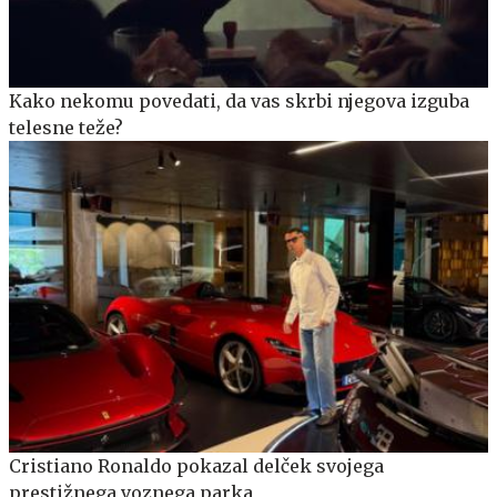
Kako nekomu povedati, da vas skrbi njegova izguba
telesne teže?
Cristiano Ronaldo pokazal delček svojega
prestižnega voznega parka