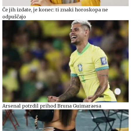
Če jih izdate, je konec: ti znaki horoskopa ne
odpuščajo
Arsenal potrdil prihod Bruna Guimaraesa