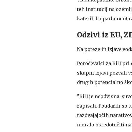
teh institucij na ozemlj
katerih bo parlament r
Odzivi iz EU, Z
Na poteze in izjave vod
Poročevalci za BiH pri
skupni izjavi pozvali v
drugih potencialno škod
"BiH je neodvisna, suve
zapisali. Poudarili so 
razdvajajočih narativov
moralo osredotočiti na