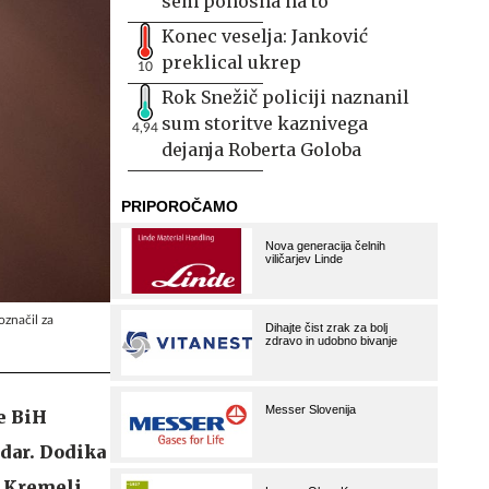
sem ponosna na to
Konec veselja: Janković
preklical ukrep
10
Rok Snežič policiji naznanil
sum storitve kaznivega
4,94
dejanja Roberta Goloba
značil za
e BiH
dar. Dodika
, Kremelj