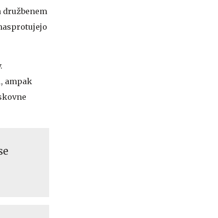
na družbenem
nasprotujejo
.
u, ampak
iskovne
se