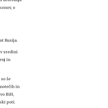
akonov, o
ot Rusija.
v sredini
enj in
 so še
 motečih in
avo BiH,
ki poti.