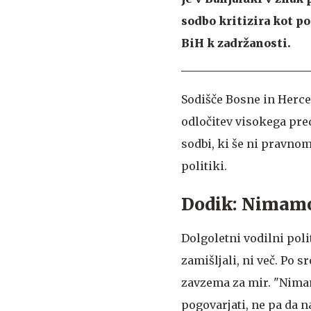
sodbo kritizira kot po
BiH k zadržanosti.
Sodišče Bosne in Herce
odločitev visokega pr
sodbi, ki še ni pravnom
politiki.
Dodik: Nimamo
Dolgoletni vodilni polit
zamišljali, ni več. Po s
zavzema za mir. "Nimam
pogovarjati, ne pa da n