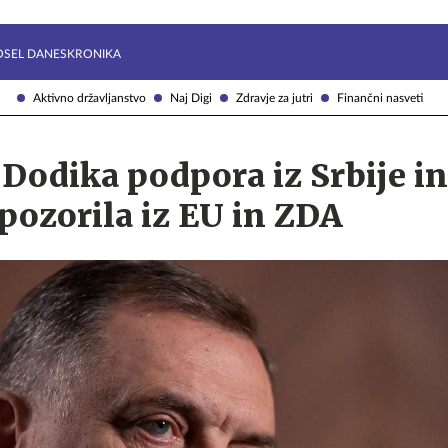
Želite prejemati e-novice?
Uživajmo pametno
OSEL DANES
KRONIKA
Aktivno državljanstvo
Naj Digi
Zdravje za jutri
Finančni nasveti
Dodika podpora iz Srbije in
opozorila iz EU in ZDA