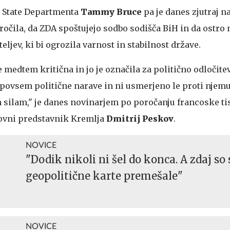
 State Departmenta
Tammy Bruce
pa je danes zjutraj 
čila, da ZDA spoštujejo sodbo sodišča BiH in da ostro 
eljev, ki bi ogrozila varnost in stabilnost države.
 medtem kritična in jo je označila za politično odločitev
 povsem politične narave in ni usmerjeno le proti njem
 silam," je danes novinarjem po poročanju francoske t
kovni predstavnik Kremlja
Dmitrij Peskov
.
NOVICE
"Dodik nikoli ni šel do konca. A zdaj so 
geopolitične karte premešale"
NOVICE