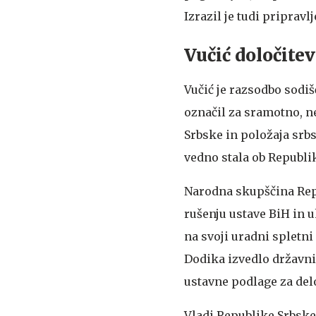
Izrazil je tudi pripravl
Vučić določite
Vučić je razsodbo sod
označil za sramotno, n
Srbske in položaja srbs
vedno stala ob Republik
Narodna skupščina Repu
rušenju ustave BiH in u
na svoji uradni spletni
Dodika izvedlo državni 
ustavne podlage za del
Vladi Republike Srbske