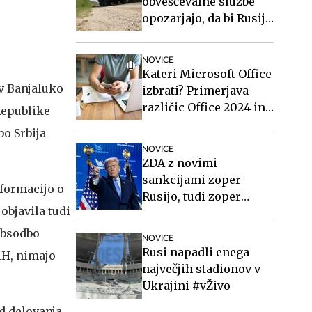
obveščevalne službe
opozarjajo, da bi Rusija
lahko že kmalu
preizkusila Nato
NOVICE
Kateri Microsoft Office
v Banjaluko
izbrati? Primerjava
različic Office 2024 in
Republike
Office 2021.
bo Srbija
NOVICE
ZDA z novimi
sankcijami zoper
nformacijo o
Rusijo, tudi zoper
objavila tudi
Putina
 obsodbo
NOVICE
Rusi napadli enega
BiH, nimajo
največjih stadionov v
Ukrajini #vŽivo
d delovanja