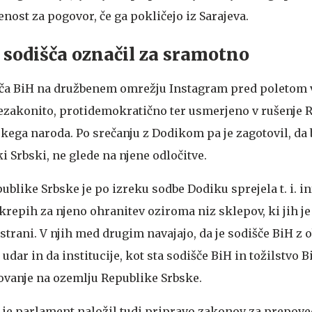
jenost za pogovor, če ga pokličejo iz Sarajeva.
v sodišča označil za sramotno
išča BiH na družbenem omrežju Instagram pred poletom 
ezakonito, protidemokratično ter usmerjeno v rušenje 
kega naroda. Po srečanju z Dodikom pa je zagotovil, da 
i Srbski, ne glede na njene odločitve.
blike Srbske je po izreku sodbe Dodiku sprejela t. i. i
krepih za njeno ohranitev oziroma niz sklepov, ki jih je 
 strani. V njih med drugim navajajo, da je sodišče BiH z
udar in da institucije, kot sta sodišče BiH in tožilstvo 
ovanje na ozemlju Republike Srbske.
 je parlament naložil tudi pripravo zakonov za prepove