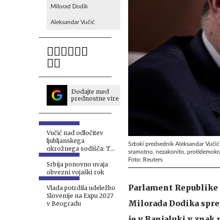
Milorad Dodik
Aleksandar Vučić
Dodajte med
prednostne vire
Vučić nad odločitev
ljubljanskega
Srbski predsednik Aleksandar Vučić
okrožnega sodišča: To
sramotno, nezakonito, protidemokra
je sramotno
Foto: Reuters
Srbija ponovno uvaja
obvezni vojaški rok
Parlament Republike 
Vlada potrdila udeležbo
Slovenije na Expu 2027
Milorada Dodika spre
v Beogradu
je v Banjaluki v znak