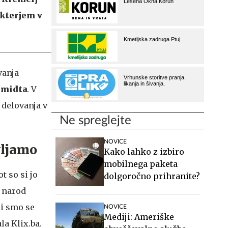
akterjem v
vanja
hmidta
. V
 delovanja v
Ne spreglejte
NOVICE
vljamo
Kako lahko z izbiro
mobilnega paketa
t so si jo
dolgoročno prihranite?
i narod
ni smo se
NOVICE
Mediji: Ameriške
la Klix.ba.