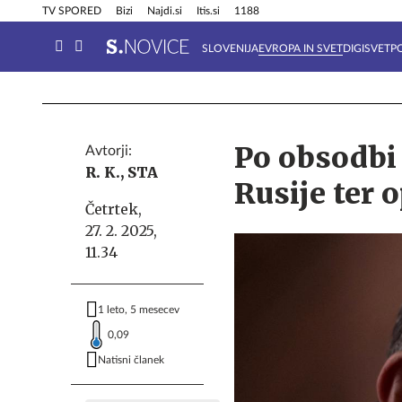
Info in obvestila
Tehnik
TV SPORED
Bizi
Najdi.si
Itis.si
1188
SLOVENIJA
EVROPA IN SVET
DIGISVET
P
Po obsodbi 
Avtorji:
R. K.,
STA
Rusije ter 
Četrtek,
27. 2. 2025,
11.34
1 leto, 5 mesecev
0,09
Natisni članek