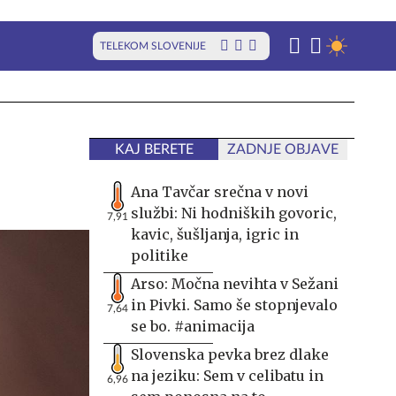
TELEKOM SLOVENIJE
KAJ BERETE
ZADNJE OBJAVE
Ana Tavčar srečna v novi
službi: Ni hodniških govoric,
7,91
kavic, šušljanja, igric in
politike
Arso: Močna nevihta v Sežani
in Pivki. Samo še stopnjevalo
7,64
se bo. #animacija
Slovenska pevka brez dlake
na jeziku: Sem v celibatu in
6,96