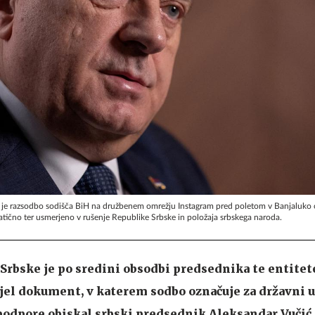
 je razsodbo sodišča BiH na družbenem omrežju Instagram pred poletom v Banjaluko o
tično ter usmerjeno v rušenje Republike Srbske in položaja srbskega naroda.
Srbske je po sredini obsodbi predsednika te entitet
jel dokument, v katerem sodbo označuje za državni u
 podpore obiskal srbski predsednik Aleksandar Vučić