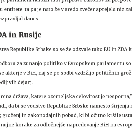
u entitete, ta pa je nato že v sredo zvečer sprejela niz z
azpravljal danes.
DA in Rusije
stva Republike Srbske so se že odzvale tako EU in ZDA k
 odboru za zunanjo politiko v Evropskem parlamentu so 
se akterje v BiH, naj se po sodbi vzdržijo političnih grož
ljivih dejanj.
rena država, katere ozemeljska celovitost je nesporna,"
tudi, da bi se vodstvo Republike Srbske namesto širjenja
, groženj in zakonodajnih pobud, ki bi očitno kršile ust
 nujne korake za odločnejše napredovanje BiH na evrops