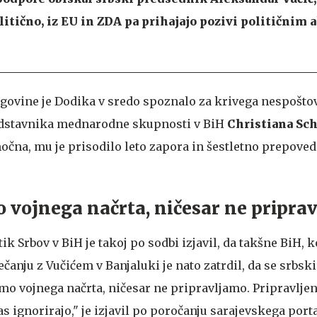
litično, iz EU in ZDA pa prihajajo pozivi političnim 
govine je Dodika v sredo spoznalo za krivega nespošto
edstavnika mednarodne skupnosti v BiH
Christiana Sc
očna, mu je prisodilo leto zapora in šestletno prepoved
 vojnega načrta, ničesar ne pripra
ik Srbov v BiH je takoj po sodbi izjavil, da takšne BiH, ko
rečanju z Vučićem v Banjaluki je nato zatrdil, da se srbsk
o vojnega načrta, ničesar ne pripravljamo. Pripravlje
as ignorirajo," je izjavil po poročanju sarajevskega porta