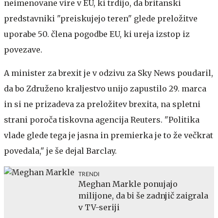
neimenovane vire v EU, ki trdijo, da britanski
predstavniki "preiskujejo teren" glede preložitve
uporabe 50. člena pogodbe EU, ki ureja izstop iz
povezave.
A minister za brexit je v odzivu za Sky News poudaril,
da bo Združeno kraljestvo unijo zapustilo 29. marca
in si ne prizadeva za preložitev brexita, na spletni
strani poroča tiskovna agencija Reuters. "Politika
vlade glede tega je jasna in premierka je to že večkrat
povedala," je še dejal Barclay.
TRENDI
Meghan Markle ponujajo
milijone, da bi še zadnjič zaigrala
v TV-seriji