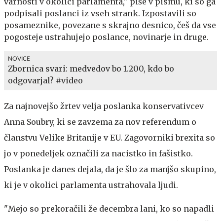
varnosti v okolici parlamenta," piše v pismu, ki so ga
podpisali poslanci iz vseh strank. Izpostavili so
posameznike, povezane s skrajno desnico, češ da vse
pogosteje ustrahujejo poslance, novinarje in druge.
NOVICE
Zbornica svari: medvedov bo 1.200, kdo bo
odgovarjal? #video
Za najnovejšo žrtev velja poslanka konservativcev
Anna Soubry, ki se zavzema za nov referendum o
članstvu Velike Britanije v EU. Zagovorniki brexita so
jo v ponedeljek označili za nacistko in fašistko.
Poslanka je danes dejala, da je šlo za manjšo skupino,
ki je v okolici parlamenta ustrahovala ljudi.
"Mejo so prekoračili že decembra lani, ko so napadli