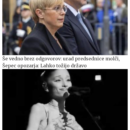
Še vedno brez odgovorov: urad predsednice molči,
Šepec opozarja: Lahko tožijo državo