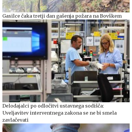
Gasilce čaka tretji dan gašenja požara na Bovškem
Delodajalci po odločitvi ustavnega sodišča:
Uveljavitev interventnega zakona se ne bi smela
zavlačevati