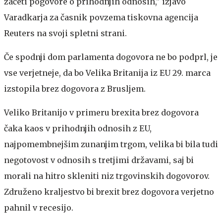
začeti pogovore o prihodnjih odnosih," izjavo
Varadkarja za časnik povzema tiskovna agencija
Reuters na svoji spletni strani.
Če spodnji dom parlamenta dogovora ne bo podprl, je
vse verjetneje, da bo Velika Britanija iz EU 29. marca
izstopila brez dogovora z Brusljem.
Veliko Britanijo v primeru brexita brez dogovora
čaka kaos v prihodnjih odnosih z EU,
najpomembnejšim zunanjim trgom, velika bi bila tudi
negotovost v odnosih s tretjimi državami, saj bi
morali na hitro skleniti niz trgovinskih dogovorov.
Združeno kraljestvo bi brexit brez dogovora verjetno
pahnil v recesijo.