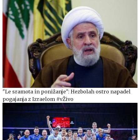
"Le sramota in ponižanje": Hezbolah ostro napadel
pogajanja z Izraelom #vŽivo