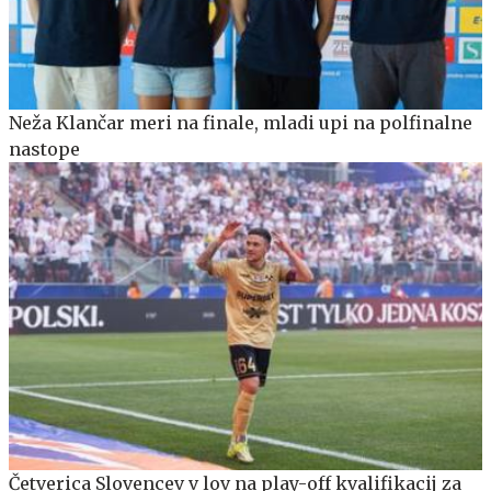
Neža Klančar meri na finale, mladi upi na polfinalne
nastope
Četverica Slovencev v lov na play-off kvalifikacij za