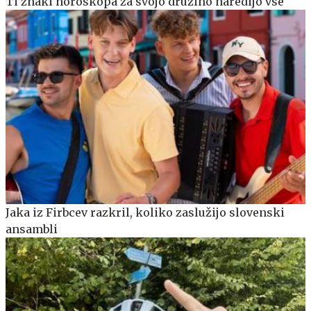
Ti znaki horoskopa za svojo družino naredijo vse
Jaka iz Firbcev razkril, koliko zaslužijo slovenski
ansambli