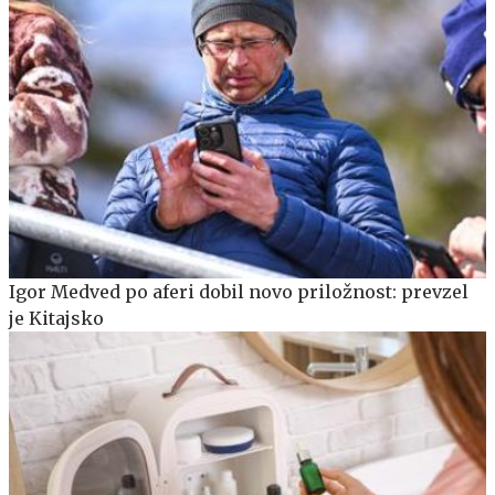
Igor Medved po aferi dobil novo priložnost: prevzel
je Kitajsko