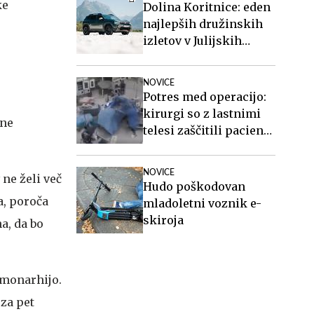
ke
Dolina Koritnice: eden
najlepših družinskih
izletov v Julijskih
Alpah
NOVICE
Potres med operacijo:
kirurgi so z lastnimi
čne
telesi zaščitili pacienta
#video
NOVICE
ne želi več
Hudo poškodovan
a, poroča
mladoletni voznik e-
skiroja
a, da bo
 monarhijo.
 za pet