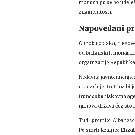
monarh pa se bo udelež
znamenitosti.
Napovedani pr
Ob robu obiska, njegove
od britanskih monarhov
organizacije Republika
Nedavna javnomnenjska r
monarhije, tretjina bi 
francoska tiskovna agen
njihova država čez sto 
Tudi premier Albanese, 
Po smrti kraljice Eliz