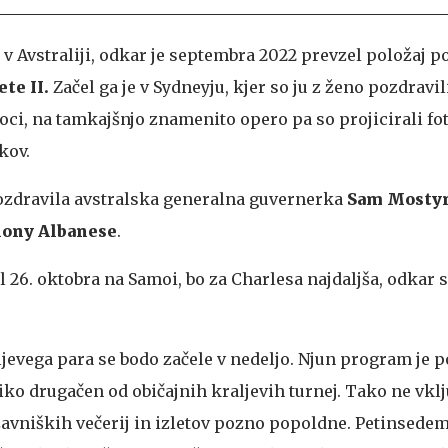
k v Avstraliji, odkar je septembra 2022 prevzel položaj p
ete II.
Začel ga je v Sydneyju, kjer so ju z ženo pozdravil
oci, na tamkajšnjo znamenito opero pa so projicirali fot
kov.
 pozdravila avstralska generalna guvernerka
Sam Mosty
ony Albanese
.
l 26. oktobra na Samoi, bo za Charlesa najdaljša, odkar s
jevega para se bodo začele v nedeljo. Njun program je 
ko drugačen od običajnih kraljevih turnej. Tako ne vklj
avniških večerij in izletov pozno popoldne. Petinsedem