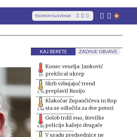
TELEKOM SLOVENIJE
KAJ BERETE
ZADNJE OBJAVE
Konec veselja: Janković
preklical ukrep
10
Skrb vzbujajoč trend
preplavil Rusijo
5,70
Klakočar Zupančičeva in Rop
sta se odločila za dve potezi
5,46
Golob trdil eno, številke
policije kažejo drugače
9,80
V uradu predsednice ne