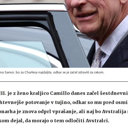
 na Samoi, bo za Charlesa najdaljša, odkar se je začel zdraviti za rakom.
III. je z ženo kraljico Camillo danes začel šestdnevni
zahtevnejše potovanje v tujino, odkar so mu pred os
narha je znova odprl vprašanje, ali naj bo Avstralija
skom dejal, da morajo o tem odločiti Avstralci.