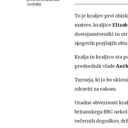
sodniku
To je kraljev prvi obis
matere, kraljice
Elizab
dostojanstveniki in otr
njegovih prejšnjih obis
Kralja in kraljico sta
predsednik vlade
Anth
Turneja, ki jo bo skleni
zdraviti za rakom.
Uradne obveznosti kral
britanskega BBC nekoli
večernih dogodkov, drž