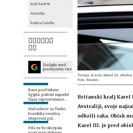
kralj Karel III.
Avstralija
kraljica Camilla
Dodajte med
prednostne vire
Turneja, ki jo bo sklenil 26. oktobra
Foto: Reuters
Kaos pred tekmo
Egipta: policist napadel
Britanski kralj Karel 
člana reprezentance
#video
Avstraliji, svoje naj
Hud udarec za Turke,
brazilska veselica,
odkrili raka. Obisk mo
ekspresni gol
Maročana, Američani
Karel III. je pred obi
proslavljajo
Fifa ne bo ukrepala
proti avstralskemu