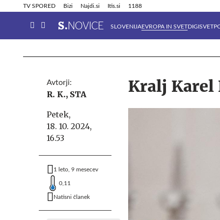
Info in obvestila
Tehnik
TV SPORED
Bizi
Najdi.si
Itis.si
1188
SLOVENIJA
EVROPA IN SVET
DIGISVET
P
Kralj Karel 
Avtorji:
R. K.,
STA
Petek,
18. 10. 2024,
16.53
1 leto, 9 mesecev
0,11
Natisni članek