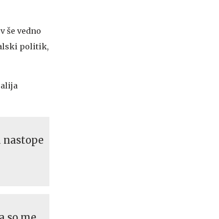
ev še vedno
alski politik,
alija
a nastope
sa so me