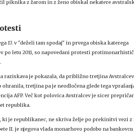
il piknika z žarom in z ženo obiskal nekatere avstrals
otesti
ga 17. v "deželi tam spodaj" in prvega obiska katerega
 po letu 2011, so napovedani protesti protimonarhisti
.
aziskava je pokazala, da približno tretjina Avstralcev 
jo ohranila, tretjina pa je neodločena glede tega vprašanj
cija AFP. Več kot polovica Avstralcev je sicer prepričan
let republika.
ki je republikanec, ne skriva želje po prekinitvi vezi z
abete II. je njegova vlada monarhovo podobo na bankovcu