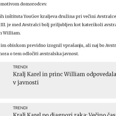
z motivom domorodcev.
h inštituta YouGov kraljeva družina pri večini Avstralc
 III. je med Avstralci bolj priljubljen kot katerikoli avstr
n William.
vojim obiskom previdno izognil vprašanju, ali naj bo Avstr
 mora o tem odločiti avstralska javnost.
TRENDI
Kralj Karel in princ William odpovedal
v javnosti
TRENDI
Kralj Karel po diagnozi raka: Večino ča