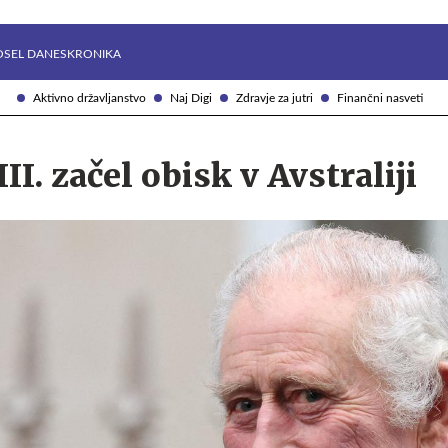
Želite prejemati e-novice?
Uživajmo pametno
OSEL DANES
KRONIKA
Aktivno državljanstvo
Naj Digi
Zdravje za jutri
Finančni nasveti
III. začel obisk v Avstraliji