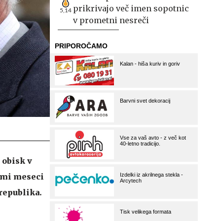
prikrivajo več imen sopotnic
5,14
v prometni nesreči
 obisk v
mimi meseci
 republika.