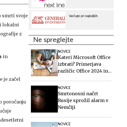
o smrti svoje
i lokalni
ografije z
Ne spreglejte
NOVICE
n
in
Kateri Microsoft Office
izbrati? Primerjava
različic Office 2024 in
Office 2021.
e je začel
NOVICE
Smrtonosni načrt
Rusije sprožil alarm v
po poročanju
Nemčiji
učuje
desetletni
NOVICE