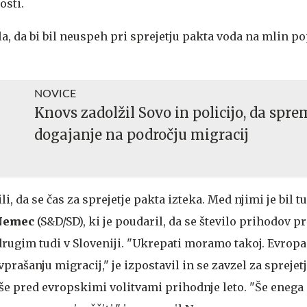
osti.
rila, da bi bil neuspeh pri sprejetju pakta voda na mlin p
NOVICE
Knovs zadolžil Sovo in policijo, da spre
dogajanje na področju migracij
li, da se čas za sprejetje pakta izteka. Med njimi je bil 
Nemec
(S&D/SD), ki je poudaril, da se število prihodov p
rugim tudi v Sloveniji. "Ukrepati moramo takoj. Evrop
vprašanju migracij," je izpostavil in se zavzel za sprejet
še pred evropskimi volitvami prihodnje leto. "Še eneg