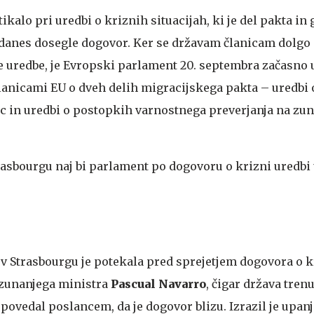
ikalo pri uredbi o kriznih situacijah, ki je del pakta in
 danes dosegle dogovor. Ker se državam članicam dolgo 
e uredbe, je Evropski parlament 20. septembra začasno 
lanicami EU o dveh delih migracijskega pakta – uredbi 
c in uredbi o postopkih varnostnega preverjanja na zu
rasbourgu naj bi parlament po dogovoru o krizni uredb
 Strasbourgu je potekala pred sprejetjem dogovora o kr
zunanjega ministra
Pascual Navarro
, čigar država tren
 povedal poslancem, da je dogovor blizu. Izrazil je upanj