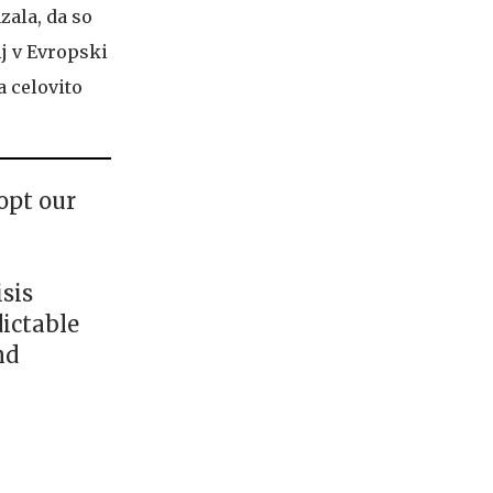
zala, da so
ij v Evropski
a celovito
opt our
sis
dictable
nd