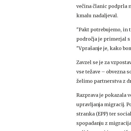
večina članic podprla n
kmalu nadaljeval.
"Pakt potrebujemo, in t
področja je primerjal s
"Vprašanje je, kako bomo
Zavzel se je za vzposta
vse težave – obvezna s
želimo partnerstva z drž
Razprava je pokazala v
upravljanja migracij. P
stranka (EPP) ter social
spopadanju z migracijam