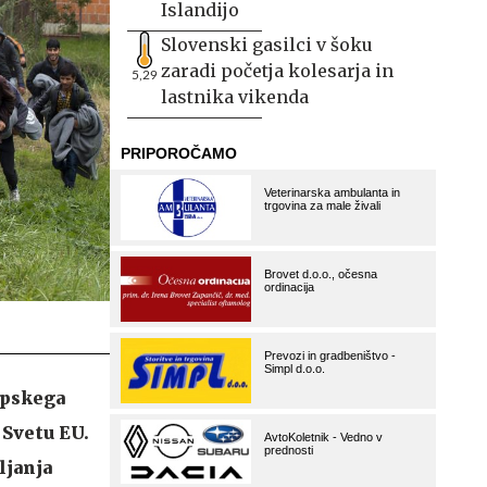
Islandijo
Slovenski gasilci v šoku
zaradi početja kolesarja in
5,29
lastnika vikenda
opskega
 Svetu EU.
ljanja