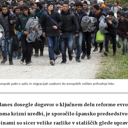
 evropski pakt o azilu in migracijah uzakoni do evropskih volitev prihodnje leto.
 danes dosegle dogovor o ključnem delu reforme evr
oma krizni uredbi, je sporočilo špansko predsedstvo
nami so sicer velike razlike v stališčih glede uprav