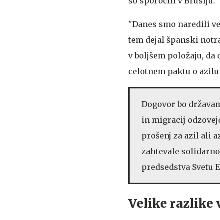
so sporočili v Bruslju.
"Danes smo naredili vel
tem dejal španski notr
v boljšem položaju, da
celotnem paktu o azilu
Dogovor bo državam
in migracij odzovejo
prošenj za azil ali
zahtevale solidarno
predsedstva Svetu E
Velike razlike