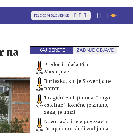
TELEKOM SLOVENIJE
r na
KAJ BERETE
ZADNJE OBJAVE
Predor in dača Pirc
Musarjeve
8,96
Burleska, kot je Slovenija ne
pomni
6,98
Tragični zadnji dnevi "boga
estetike": končno je znano,
5,92
zakaj je umrl
Novo razkritje v povezavi s
Fotopubom: sledi vodijo na
6,56