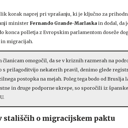
ik korak naprej pri vprašanju, ki je ključno za prihodno
anji minister
Fernando Grande-Marlaska
in dodal, da j
 do konca polletja z Evropskim parlamentom doseže do
 in migracijah.
 članicam omogočil, da se v kriznih razmerah na podro
 s prilagoditvijo nekaterih pravil, denimo glede registr
 azilnega postopka na mejah. Poleg tega bodo od Bruslja 
stne in druge podporne ukrepe, so sporočili iz špansk
U.
 v stališčih o migracijskem paktu