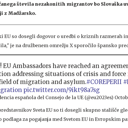
čanega števila nezakonitih migrantov bo Slovaška u
ji z Madžarsko.
 EU so dosegli dogovor o uredbi o kriznih razmerah in v
zila," je na družbenem omrežju X sporočilo špansko pre
l! EU Ambassadors have reached an agreemen
tion addressing situations of crisis and forc
 field of migration and asylum.
#COREPERII
#
gration
pic.twitter.com/9ikt98a7sg
encia española del Consejo de la UE (@eu2023es)
Octob
predstavnikov Sveta EU so ti dosegli skupno stališče gl
bo podlaga za pogajanja med Svetom EU in Evropskim p