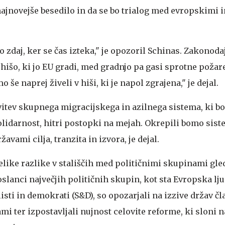
ajnovejše besedilo in da se bo trialog med evropskimi i
o zdaj, ker se čas izteka," je opozoril Schinas. Zakonoda
 hišo, ki jo EU gradi, med gradnjo pa gasi sprotne požare
 še naprej živeli v hiši, ki je napol zgrajena," je dejal.
vitev skupnega migracijskega in azilnega sistema, ki bo
olidarnost, hitri postopki na mejah. Okrepili bomo sist
avami cilja, tranzita in izvora, je dejal.
elike razlike v stališčih med političnimi skupinami gle
oslanci največjih političnih skupin, kot sta Evropska lj
isti in demokrati (S&D), so opozarjali na izzive držav čl
i ter izpostavljali nujnost celovite reforme, ki sloni n