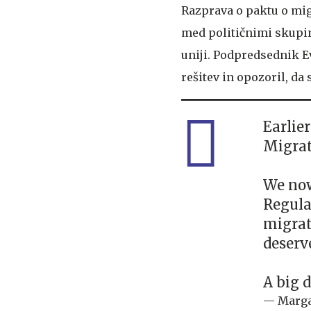
Razprava o paktu o mig
med političnimi skupin
uniji. Podpredsednik 
rešitev in opozoril, da 
Earlie
Migrat
We now
Regulat
migrat
deserv
A big 
— Marga