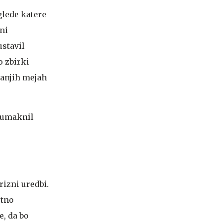
 glede katere
ni
ustavil
o zbirki
nanjih mejah
i umaknil
izni uredbi.
utno
e, da bo