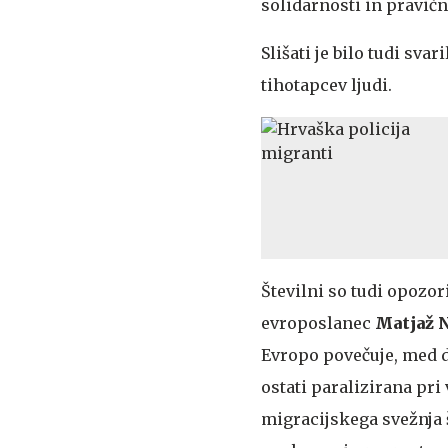
solidarnosti in pravičn
Slišati je bilo tudi sva
tihotapcev ljudi.
Številni so tudi opozori
evroposlanec
Matjaž 
Evropo povečuje, med d
ostati paralizirana pri 
migracijskega svežnja 