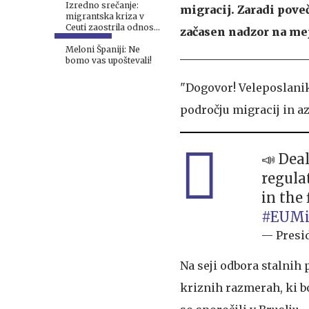
Izredno srečanje:
migracij. Zaradi pove
migrantska kriza v
Ceuti zaostrila odnose
začasen nadzor na me
v EU
Meloni Španiji: Ne
bomo vas upoštevali!
"Dogovor! Veleposlaniki
področju migracij in a
📣 Dea
regula
in the
#EUMi
— Presid
Na seji odbora stalnih 
kriznih razmerah, ki 