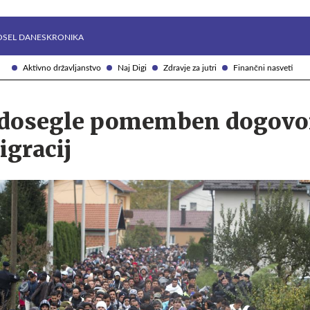
Želite prejemati e-novice?
Uživajmo pametno
OSEL DANES
KRONIKA
Aktivno državljanstvo
Naj Digi
Zdravje za jutri
Finančni nasveti
 dosegle pomemben dogovo
igracij