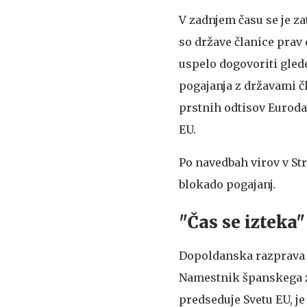
V zadnjem času se je zat
so države članice prav
uspelo dogovoriti gled
pogajanja z državami č
prstnih odtisov Euroda
EU.
Po navedbah virov v St
blokado pogajanj.
"Čas se izteka"
Dopoldanska razprava v
Namestnik španskega 
predseduje Svetu EU, je