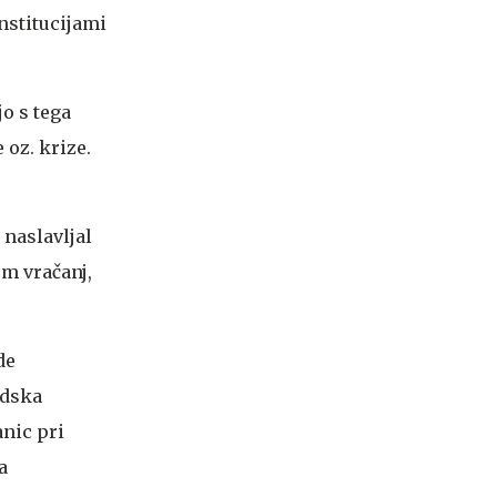
nstitucijami
jo s tega
 oz. krize.
 naslavljal
em vračanj,
de
udska
anic pri
a