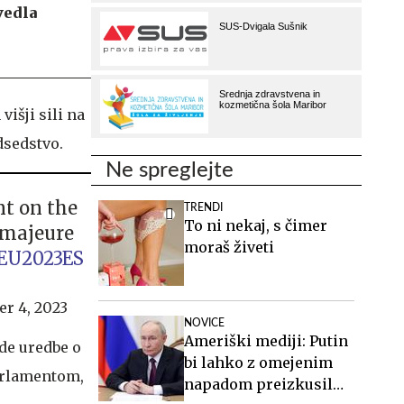
vedla
išji sili na
dsedstvo.
Ne spreglejte
t on the
TRENDI
To ni nekaj, s čimer
e majeure
moraš živeti
EU2023ES
er 4, 2023
NOVICE
Ameriški mediji: Putin
ede uredbe o
bi lahko z omejenim
arlamentom,
napadom preizkusil