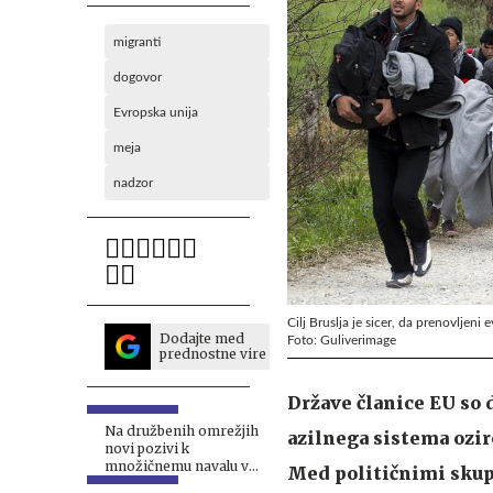
migranti
dogovor
Evropska unija
meja
nadzor
Cilj Bruslja je sicer, da prenovljeni
Dodajte med
Foto: Guliverimage
prednostne vire
Države članice EU so
Na družbenih omrežjih
azilnega sistema ozir
novi pozivi k
množičnemu navalu v
Med političnimi skupi
Ceuto