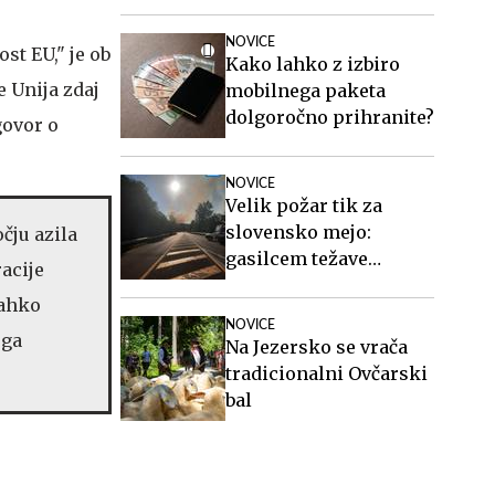
odločnost Nata
NOVICE
st EU," je ob
Kako lahko z izbiro
e Unija zdaj
mobilnega paketa
dolgoročno prihranite?
govor o
NOVICE
Velik požar tik za
slovensko mejo:
čju azila
gasilcem težave
acije
povzročata veter in
lahko
neeksplodirana
NOVICE
sredstva
ega
Na Jezersko se vrača
tradicionalni Ovčarski
bal