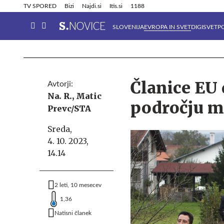
Info in obvestila
Tehnik
TV SPORED
Bizi
Najdi.si
Itis.si
1188
SLOVENIJA
EVROPA IN SVET
DIGISVET
P
Članice EU
Avtorji:
Na. R.,
Matic
področju m
Prevc/STA
Sreda,
4. 10. 2023,
14.14
2 leti, 10 mesecev
1,36
Natisni članek