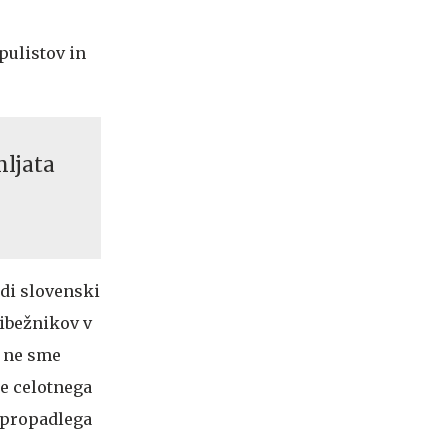
opulistov in
mljata
tudi slovenski
ribežnikov v
a ne sme
je celotnega
a propadlega