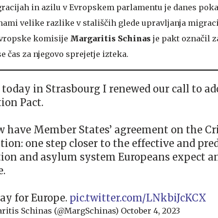
racijah in azilu v Evropskem parlamentu je danes poka
ami velike razlike v stališčih glede upravljanja migrac
Evropske komisije
Margaritis Schinas
je pakt označil z
se čas za njegovo sprejetje izteka.
r today in Strasbourg I renewed our call to ad
ion Pact.
 have Member States’ agreement on the Cri
ion: one step closer to the effective and pre
ion and asylum system Europeans expect a
e.
day for Europe.
pic.twitter.com/LNkbiJcKCX
ritis Schinas (@MargSchinas)
October 4, 2023