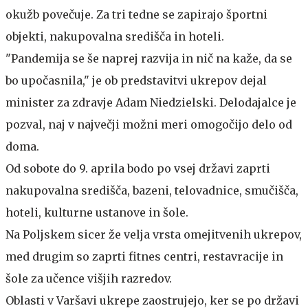
okužb povečuje. Za tri tedne se zapirajo športni
objekti, nakupovalna središča in hoteli.
"Pandemija se še naprej razvija in nič na kaže, da se
bo upočasnila," je ob predstavitvi ukrepov dejal
minister za zdravje Adam Niedzielski. Delodajalce je
pozval, naj v največji možni meri omogočijo delo od
doma.
Od sobote do 9. aprila bodo po vsej državi zaprti
nakupovalna središča, bazeni, telovadnice, smučišča,
hoteli, kulturne ustanove in šole.
Na Poljskem sicer že velja vrsta omejitvenih ukrepov,
med drugim so zaprti fitnes centri, restavracije in
šole za učence višjih razredov.
Oblasti v Varšavi ukrepe zaostrujejo, ker se po državi