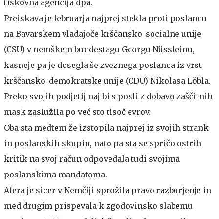
tiskovna agencija dpa.
Preiskava je februarja najprej stekla proti poslancu
na Bavarskem vladajoče krščansko-socialne unije
(CSU) v nemškem bundestagu Georgu Nüssleinu,
kasneje pa je dosegla še zveznega poslanca iz vrst
krščansko-demokratske unije (CDU) Nikolasa Löbla.
Preko svojih podjetij naj bi s posli z dobavo zaščitnih
mask zaslužila po več sto tisoč evrov.
Oba sta medtem že izstopila najprej iz svojih strank
in poslanskih skupin, nato pa sta se spričo ostrih
kritik na svoj račun odpovedala tudi svojima
poslanskima mandatoma.
Afera je sicer v Nemčiji sprožila pravo razburjenje in
med drugim prispevala k zgodovinsko slabemu