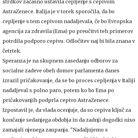
strdkov začasno ustavila cepljenje s cepivom
AstraZenece. Italija je v torek sporočila, da bo
cepljenje s tem cepivom nadaljevala, če bo Evropska
agencija za zdravila (Ema) po preučitvi teh primerov
potrdila podporo cepivu. Odločitev naj bi bila znana v
četrtek.
Speranza je na skupnem zasedanju odborov za
socialne zadeve obeh domov parlamenta danes
izrazil pričakovanje, da se bo proces cepljenja v Italiji
nadaljeval s polno paro, potem ko bo Ema po
pričakovanjih podprla cepivo AstraZenece.
Izpostavil je, da vlada ocenjuje, da so cepiva ključ za
končanje sedanjega obdobja in da zadnji dogodki niso
zamajali njenega zaupanja. "Nadaljujemo s