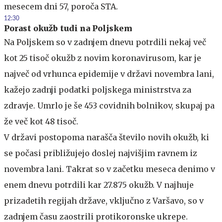
mesecem dni 57, poroča STA.
12:30
Porast okužb tudi na Poljskem
Na Poljskem so v zadnjem dnevu potrdili nekaj več
kot 25 tisoč okužb z novim koronavirusom, kar je
največ od vrhunca epidemije v državi novembra lani,
kažejo zadnji podatki poljskega ministrstva za
zdravje. Umrlo je še 453 covidnih bolnikov, skupaj pa
že več kot 48 tisoč.
V državi postopoma narašča število novih okužb, ki
se počasi približujejo doslej najvišjim ravnem iz
novembra lani. Takrat so v začetku meseca denimo v
enem dnevu potrdili kar 27.875 okužb. V najhuje
prizadetih regijah države, vključno z Varšavo, so v
zadnjem času zaostrili protikoronske ukrepe.