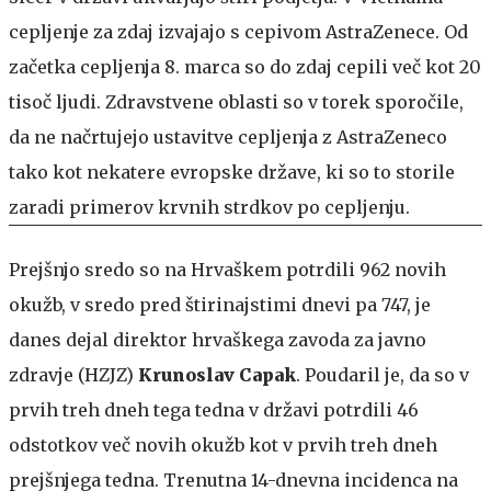
cepljenje za zdaj izvajajo s cepivom AstraZenece. Od
začetka cepljenja 8. marca so do zdaj cepili več kot 20
tisoč ljudi. Zdravstvene oblasti so v torek sporočile,
da ne načrtujejo ustavitve cepljenja z AstraZeneco
tako kot nekatere evropske države, ki so to storile
zaradi primerov krvnih strdkov po cepljenju.
Prejšnjo sredo so na Hrvaškem potrdili 962 novih
okužb, v sredo pred štirinajstimi dnevi pa 747, je
danes dejal direktor hrvaškega zavoda za javno
zdravje (HZJZ)
Krunoslav Capak
. Poudaril je, da so v
prvih treh dneh tega tedna v državi potrdili 46
odstotkov več novih okužb kot v prvih treh dneh
prejšnjega tedna. Trenutna 14-dnevna incidenca na