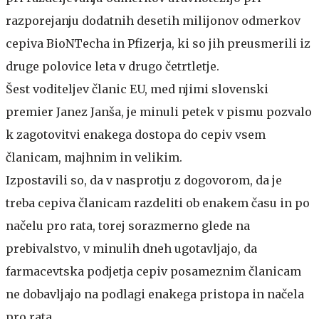
razporejanju dodatnih desetih milijonov odmerkov
cepiva BioNTecha in Pfizerja, ki so jih preusmerili iz
druge polovice leta v drugo četrtletje.
Šest voditeljev članic EU, med njimi slovenski
premier Janez Janša, je minuli petek v pismu pozvalo
k zagotovitvi enakega dostopa do cepiv vsem
članicam, majhnim in velikim.
Izpostavili so, da v nasprotju z dogovorom, da je
treba cepiva članicam razdeliti ob enakem času in po
načelu pro rata, torej sorazmerno glede na
prebivalstvo, v minulih dneh ugotavljajo, da
farmacevtska podjetja cepiv posameznim članicam
ne dobavljajo na podlagi enakega pristopa in načela
pro rata.