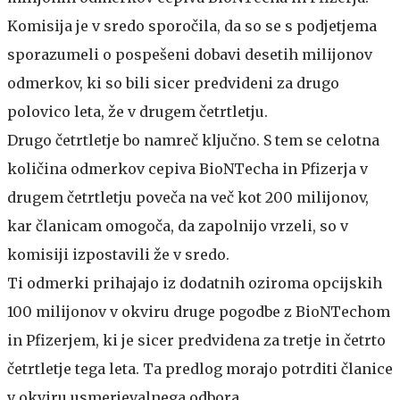
Komisija je v sredo sporočila, da so se s podjetjema
sporazumeli o pospešeni dobavi desetih milijonov
odmerkov, ki so bili sicer predvideni za drugo
polovico leta, že v drugem četrtletju.
Drugo četrtletje bo namreč ključno. S tem se celotna
količina odmerkov cepiva BioNTecha in Pfizerja v
drugem četrtletju poveča na več kot 200 milijonov,
kar članicam omogoča, da zapolnijo vrzeli, so v
komisiji izpostavili že v sredo.
Ti odmerki prihajajo iz dodatnih oziroma opcijskih
100 milijonov v okviru druge pogodbe z BioNTechom
in Pfizerjem, ki je sicer predvidena za tretje in četrto
četrtletje tega leta. Ta predlog morajo potrditi članice
v okviru usmerjevalnega odbora.