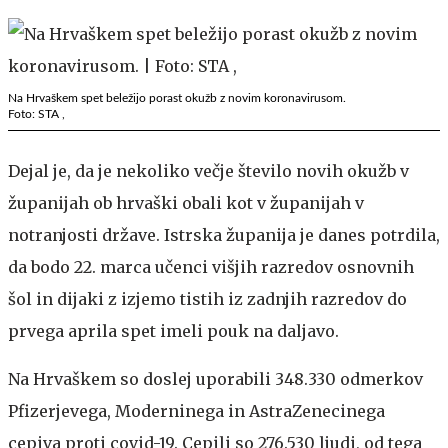
Na Hrvaškem spet beležijo porast okužb z novim koronavirusom.
Foto: STA ,
Dejal je, da je nekoliko večje število novih okužb v
županijah ob hrvaški obali kot v županijah v
notranjosti države. Istrska županija je danes potrdila,
da bodo 22. marca učenci višjih razredov osnovnih
šol in dijaki z izjemo tistih iz zadnjih razredov do
prvega aprila spet imeli pouk na daljavo.
Na Hrvaškem so doslej uporabili 348.330 odmerkov
Pfizerjevega, Moderninega in AstraZenecinega
cepiva proti covid-19. Cepili so 276.530 ljudi, od tega