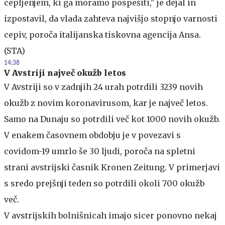
cepljenjem, ki ga moramo pospešiti," je dejal in
izpostavil, da vlada zahteva najvišjo stopnjo varnosti
cepiv, poroča italijanska tiskovna agencija Ansa.
(STA)
14:38
V Avstriji največ okužb letos
V Avstriji so v zadnjih 24 urah potrdili 3239 novih
okužb z novim koronavirusom, kar je največ letos.
Samo na Dunaju so potrdili več kot 1000 novih okužb.
V enakem časovnem obdobju je v povezavi s
covidom-19 umrlo še 30 ljudi, poroča na spletni
strani avstrijski časnik Kronen Zeitung. V primerjavi
s sredo prejšnji teden so potrdili okoli 700 okužb
več.
V avstrijskih bolnišnicah imajo sicer ponovno nekaj