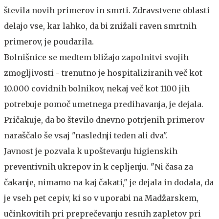
števila novih primerov in smrti. Zdravstvene oblasti
delajo vse, kar lahko, da bi znižali raven smrtnih
primerov, je poudarila.
Bolnišnice se medtem bližajo zapolnitvi svojih
zmogljivosti - trenutno je hospitaliziranih več kot
10.000 covidnih bolnikov, nekaj več kot 1100 jih
potrebuje pomoč umetnega predihavanja, je dejala.
Pričakuje, da bo število dnevno potrjenih primerov
naraščalo še vsaj "naslednji teden ali dva".
Javnost je pozvala k upoštevanju higienskih
preventivnih ukrepov in k cepljenju. "Ni časa za
čakanje, nimamo na kaj čakati," je dejala in dodala, da
je vseh pet cepiv, ki so v uporabi na Madžarskem,
učinkovitih pri preprečevanju resnih zapletov pri