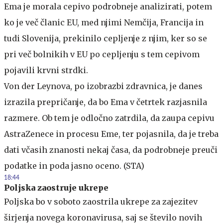
Ema je morala cepivo podrobneje analizirati, potem
ko je več članic EU, med njimi Nemčija, Francija in
tudi Slovenija, prekinilo cepljenje z njim, ker so se
pri več bolnikih v EU po cepljenju s tem cepivom
pojavili krvni strdki.
Von der Leynova, po izobrazbi zdravnica, je danes
izrazila prepričanje, da bo Ema v četrtek razjasnila
razmere. Ob tem je odločno zatrdila, da zaupa cepivu
AstraZenece in procesu Eme, ter pojasnila, da je treba
dati včasih znanosti nekaj časa, da podrobneje preuči
podatke in poda jasno oceno. (STA)
18:44
Poljska zaostruje ukrepe
Poljska bo v soboto zaostrila ukrepe za zajezitev
širjenja novega koronavirusa, saj se število novih