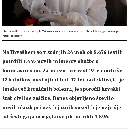
Na Hrvaškem so v zadnjih 24 urah zabeležili največ okužb od šestega januarja.
Foto: Reuters
Na Hrvaškem so v zadnjih 24 urah ob 8.676 testih
potrdili 1.445 novih primerov okužbe s
koronavirusom. Za boleznijo covid-19 je umrlo še
12 bolnikov, med njimi tudi 12-letna deklica, ki je
imela več kroničnih bolezni, je sporočil hrvaški
štab civilne zaščite. Danes objavljeno število
novih okužb pri naših južnih sosedih je najvišje
od šestega januarja, ko so jih potrdili 1.896.