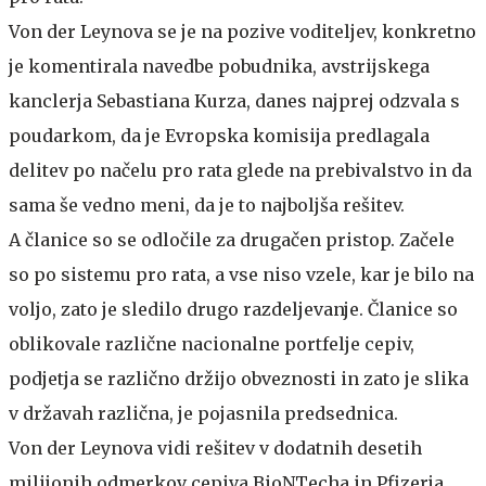
Von der Leynova se je na pozive voditeljev, konkretno
je komentirala navedbe pobudnika, avstrijskega
kanclerja Sebastiana Kurza, danes najprej odzvala s
poudarkom, da je Evropska komisija predlagala
delitev po načelu pro rata glede na prebivalstvo in da
sama še vedno meni, da je to najboljša rešitev.
A članice so se odločile za drugačen pristop. Začele
so po sistemu pro rata, a vse niso vzele, kar je bilo na
voljo, zato je sledilo drugo razdeljevanje. Članice so
oblikovale različne nacionalne portfelje cepiv,
podjetja se različno držijo obveznosti in zato je slika
v državah različna, je pojasnila predsednica.
Von der Leynova vidi rešitev v dodatnih desetih
milijonih odmerkov cepiva BioNTecha in Pfizerja.