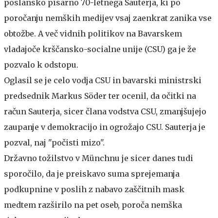
poslansko pisarno 70-letnega Sauterja, ki po
poročanju nemških medijev vsaj zaenkrat zanika vse
obtožbe. A več vidnih politikov na Bavarskem
vladajoče krščansko-socialne unije (CSU) ga je že
pozvalo k odstopu.
Oglasil se je celo vodja CSU in bavarski ministrski
predsednik Markus Söder ter ocenil, da očitki na
račun Sauterja, sicer člana vodstva CSU, zmanjšujejo
zaupanje v demokracijo in ogrožajo CSU. Sauterja je
pozval, naj "počisti mizo".
Državno tožilstvo v Münchnu je sicer danes tudi
sporočilo, da je preiskavo suma sprejemanja
podkupnine v poslih z nabavo zaščitnih mask
medtem razširilo na pet oseb, poroča nemška