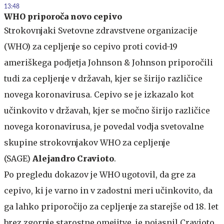
13:48
WHO priporoča novo cepivo
Strokovnjaki Svetovne zdravstvene organizacije
(WHO) za cepljenje so cepivo proti covid-19
ameriškega podjetja Johnson & Johnson priporočili
tudi za cepljenje v državah, kjer se širijo različice
novega koronavirusa. Cepivo se je izkazalo kot
učinkovito v državah, kjer se močno širijo različice
novega koronavirusa, je povedal vodja svetovalne
skupine strokovnjakov WHO za cepljenje
(SAGE)
Alejandro Cravioto
.
Po pregledu dokazov je WHO ugotovil, da gre za
cepivo, ki je varno in v zadostni meri učinkovito, da
ga lahko priporočijo za cepljenje za starejše od 18. let
brez zgornje starostne omejitve, je pojasnil Cravioto.