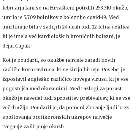
februarja lani so na Hrvaškem potrdili 253.310 okužb,
umrlo je 5.709 bolnikov z boleznijo covid-19. Med
umrlimi je bila v zadnjih 24 urah tudi 12-letna deklica,
ki je imela več kardioloških kroničnih bolezni, je
dejal Capak.
Kot je poudaril, so okužbe narasle zaradi novih
različic koronavirusa, ki se širijo hitreje. Posebej je
izpostavil angleško različico novega virusa, ki je vse
pogostejša med okuženimi. Med razlogi za porast
okužb je navedel tudi sprostitev prebivalcev, ki se vse
več družijo. Poudaril je, da pomeni zbiranje ljudi brez
spoštovanja protikoronskih ukrepov največje
tveganje za širjenje okužb.