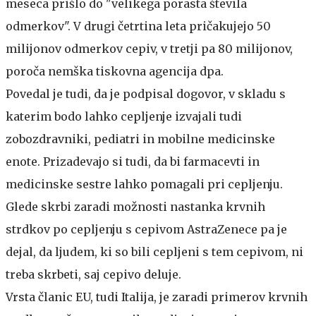
meseca prišlo do "velikega porasta števila
odmerkov". V drugi četrtina leta pričakujejo 50
milijonov odmerkov cepiv, v tretji pa 80 milijonov,
poroča nemška tiskovna agencija dpa.
Povedal je tudi, da je podpisal dogovor, v skladu s
katerim bodo lahko cepljenje izvajali tudi
zobozdravniki, pediatri in mobilne medicinske
enote. Prizadevajo si tudi, da bi farmacevti in
medicinske sestre lahko pomagali pri cepljenju.
Glede skrbi zaradi možnosti nastanka krvnih
strdkov po cepljenju s cepivom AstraZenece pa je
dejal, da ljudem, ki so bili cepljeni s tem cepivom, ni
treba skrbeti, saj cepivo deluje.
Vrsta članic EU, tudi Italija, je zaradi primerov krvnih