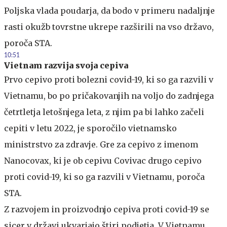
Poljska vlada poudarja, da bodo v primeru nadaljnje
rasti okužb tovrstne ukrepe razširili na vso državo,
poroča STA.
10:51
Vietnam razvija svoja cepiva
Prvo cepivo proti bolezni covid-19, ki so ga razvili v
Vietnamu, bo po pričakovanjih na voljo do zadnjega
četrtletja letošnjega leta, z njim pa bi lahko začeli
cepiti v letu 2022, je sporočilo vietnamsko
ministrstvo za zdravje. Gre za cepivo z imenom
Nanocovax, ki je ob cepivu Covivac drugo cepivo
proti covid-19, ki so ga razvili v Vietnamu, poroča
STA.
Z razvojem in proizvodnjo cepiva proti covid-19 se
sicer v državi ukvarjajo štiri podjetja. V Vietnamu