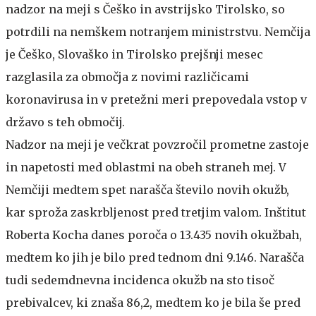
nadzor na meji s Češko in avstrijsko Tirolsko, so
potrdili na nemškem notranjem ministrstvu. Nemčija
je Češko, Slovaško in Tirolsko prejšnji mesec
razglasila za območja z novimi različicami
koronavirusa in v pretežni meri prepovedala vstop v
državo s teh območij.
Nadzor na meji je večkrat povzročil prometne zastoje
in napetosti med oblastmi na obeh straneh mej. V
Nemčiji medtem spet narašča število novih okužb,
kar sproža zaskrbljenost pred tretjim valom. Inštitut
Roberta Kocha danes poroča o 13.435 novih okužbah,
medtem ko jih je bilo pred tednom dni 9.146. Narašča
tudi sedemdnevna incidenca okužb na sto tisoč
prebivalcev, ki znaša 86,2, medtem ko je bila še pred