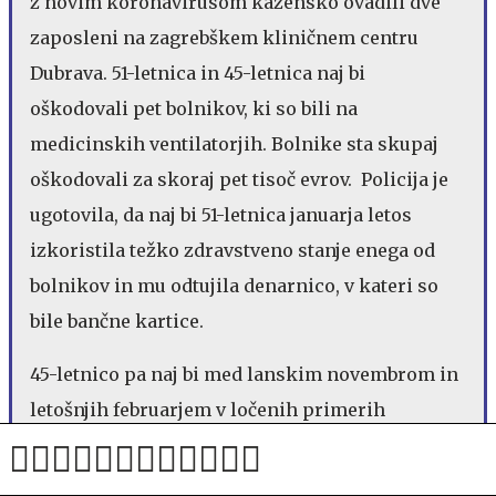
z novim koronavirusom kazensko ovadili dve
zaposleni na zagrebškem kliničnem centru
Dubrava. 51-letnica in 45-letnica naj bi
oškodovali pet bolnikov, ki so bili na
medicinskih ventilatorjih. Bolnike sta skupaj
oškodovali za skoraj pet tisoč evrov. Policija je
ugotovila, da naj bi 51-letnica januarja letos
izkoristila težko zdravstveno stanje enega od
bolnikov in mu odtujila denarnico, v kateri so
bile bančne kartice.
45-letnico pa naj bi med lanskim novembrom in
letošnjih februarjem v ločenih primerih
izkoristila resno zdravstveno stanje štirih
bolnikov ter jim ukradla njihove denarnice,