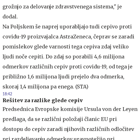
grožnjo za delovanje zdravstvenega sistema," je
dodal.
Na Poljskem še naprej uporabljajo tudi cepivo proti
covidu-19 proizvajalca AstraZeneca, čeprav se zaradi
pomislekov glede varnosti tega cepiva zdaj veliko
ljudi noče cepiti. Do zdaj so porabili 4,6 milijona
odmerkov različnih cepiv proti covidu-19, od tega je
približno 1,6 milijona ljudi prejelo dva odmerka,
skoraj 1,4 milijona pa enega. (STA)
18:42
Rešitev za razlike glede cepiv
Predsednica Evropske komisije Ursula von der Leyen
predlaga, da se različni položaji članic EU pri
dostopu do cepiv zaradi njihovih različnih odločitev
pri razdeljevanju odmerkov uravnotežijo pri