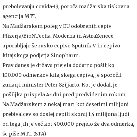
prebolevanju covida-19, poroča madžarska tiskovna
agencija MTI.
Na Madžarskem poleg v EU odobrenih cepiv
Pfizerja/BioNTecha, Moderna in AstraZenece
uporabljajo še rusko cepivo Sputnik V in cepivo
kitajskega podjetja Sinopharm.
Prav danes je država prejela dodatno pošiljko
100.000 odmerkov kitajskega cepiva, je sporočil
zunanji minister Peter Szijjarto. Kot je dodal, je
pošiljka prispela 43 dni pred predvidenim rokom.
Na Madžarskem z nekaj manj kot desetimi milijoni
prebivalcev so doslej cepili skoraj 1,4 milijona ljudi,
od tega jih je več kot 400.000 prejelo že dva odmerka,
še piše MTI. (STA)