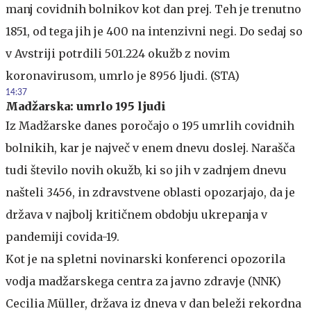
manj covidnih bolnikov kot dan prej. Teh je trenutno
1851, od tega jih je 400 na intenzivni negi. Do sedaj so
v Avstriji potrdili 501.224 okužb z novim
koronavirusom, umrlo je 8956 ljudi. (STA)
14:37
Madžarska: umrlo 195 ljudi
Iz Madžarske danes poročajo o 195 umrlih covidnih
bolnikih, kar je največ v enem dnevu doslej. Narašča
tudi število novih okužb, ki so jih v zadnjem dnevu
našteli 3456, in zdravstvene oblasti opozarjajo, da je
država v najbolj kritičnem obdobju ukrepanja v
pandemiji covida-19.
Kot je na spletni novinarski konferenci opozorila
vodja madžarskega centra za javno zdravje (NNK)
Cecilia Müller, država iz dneva v dan beleži rekordna