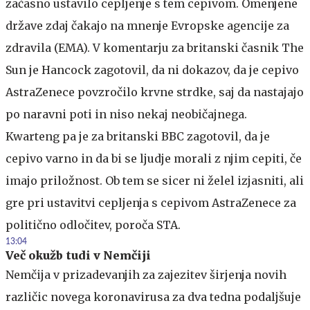
začasno ustavilo cepljenje s tem cepivom. Omenjene
države zdaj čakajo na mnenje Evropske agencije za
zdravila (EMA). V komentarju za britanski časnik The
Sun je Hancock zagotovil, da ni dokazov, da je cepivo
AstraZenece povzročilo krvne strdke, saj da nastajajo
po naravni poti in niso nekaj neobičajnega.
Kwarteng pa je za britanski BBC zagotovil, da je
cepivo varno in da bi se ljudje morali z njim cepiti, če
imajo priložnost. Ob tem se sicer ni želel izjasniti, ali
gre pri ustavitvi cepljenja s cepivom AstraZenece za
politično odločitev, poroča STA.
13:04
Več okužb tudi v Nemčiji
Nemčija v prizadevanjih za zajezitev širjenja novih
različic novega koronavirusa za dva tedna podaljšuje