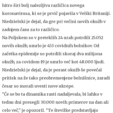
hitro širi bolj nalezljiva različica novega
koronavirusa, ki se je prvič pojavila v Veliki Britaniji.
Niedzielski je dejal, da gre pri večini novih okužb v
zadnjem času za to različico.
Na Poljskem so v preteklih 24 urah potrdili 25.052
novih okužb, umrlo je 453 covidnih bolnikov. Od
začetka epidemije so potrdili skoraj dva milijona
okužb, za covidom-19 je umrlo več kot 48.000 ljudi.
Niedzielski je dejal, da je porast okužb še povečal
pritisk na že tako preobremenjene bolnišnice, zaradi
česar so morali uvesti nove ukrepe.
"Če se bo ta dinamika rasti nadaljevala, bi lahko v
tednu dni presegli 30.000 novih primerov na dan ali
celo več," je opozoril. "Te številke predstavljajo