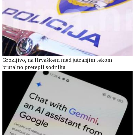
Grozljivo, na Hrvaškem med jutranjim tekom
brutalno pretepli sodnika!