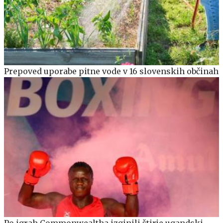
Prepoved uporabe pitne vode v 16 slovenskih občinah
Po igrah Commonwealtha izginili štirje ugandski