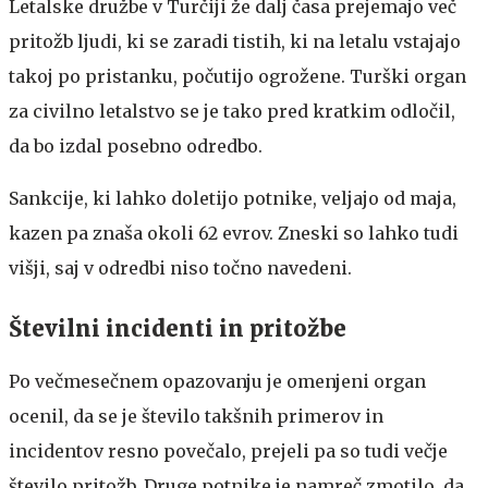
Letalske družbe v Turčiji že dalj časa prejemajo več
pritožb ljudi, ki se zaradi tistih, ki na letalu vstajajo
takoj po pristanku, počutijo ogrožene. Turški organ
za civilno letalstvo se je tako pred kratkim odločil,
da bo izdal posebno odredbo.
Sankcije, ki lahko doletijo potnike, veljajo od maja,
kazen pa znaša okoli 62 evrov. Zneski so lahko tudi
višji, saj v odredbi niso točno navedeni.
Številni incidenti in pritožbe
Po večmesečnem opazovanju je omenjeni organ
ocenil, da se je število takšnih primerov in
incidentov resno povečalo, prejeli pa so tudi večje
število pritožb. Druge potnike je namreč zmotilo, da