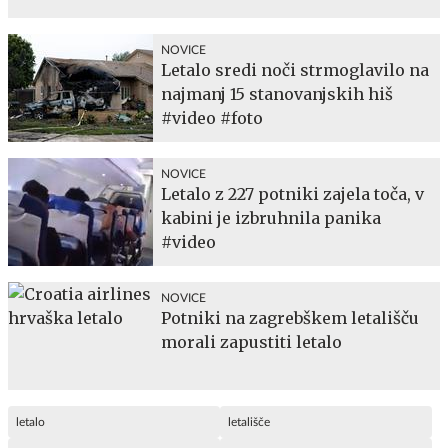
NOVICE
Letalo sredi noči strmoglavilo na
najmanj 15 stanovanjskih hiš
#video #foto
NOVICE
Letalo z 227 potniki zajela toča, v
kabini je izbruhnila panika
#video
NOVICE
Potniki na zagrebškem letališču
morali zapustiti letalo
letalo
letališče