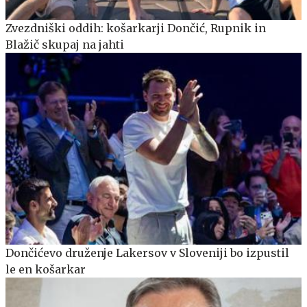
Zvezdniški oddih: košarkarji Dončić, Rupnik in
Blažič skupaj na jahti
Dončićevo druženje Lakersov v Sloveniji bo izpustil
le en košarkar