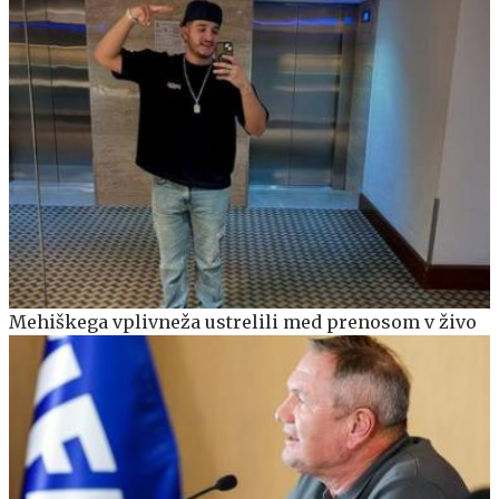
Mehiškega vplivneža ustrelili med prenosom v živo