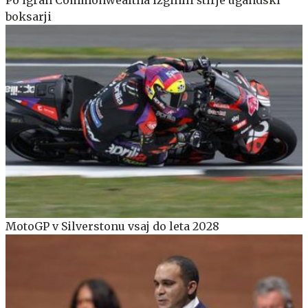
boksarji
MotoGP v Silverstonu vsaj do leta 2028