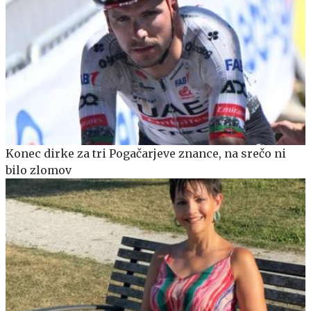
Konec dirke za tri Pogačarjeve znance, na srečo ni
bilo zlomov