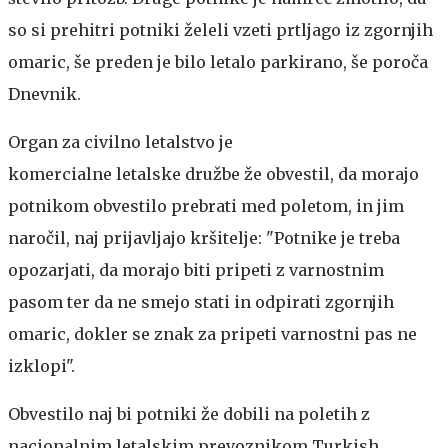
so si prehitri potniki želeli vzeti prtljago iz zgornjih
omaric, še preden je bilo letalo parkirano, še poroča
Dnevnik.
Organ za civilno letalstvo je
komercialne letalske družbe že obvestil, da morajo
potnikom obvestilo prebrati med poletom, in jim
naročil, naj prijavljajo kršitelje: "Potnike je treba
opozarjati, da morajo biti pripeti z varnostnim
pasom ter da ne smejo stati in odpirati zgornjih
omaric, dokler se znak za pripeti varnostni pas ne
izklopi".
Obvestilo naj bi potniki že dobili na poletih z
nacionalnim letalskim prevoznikom Turkish