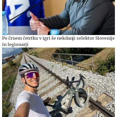
Po črnem četrtku v igri še nekdanji selektor Slovenije
in legionarji