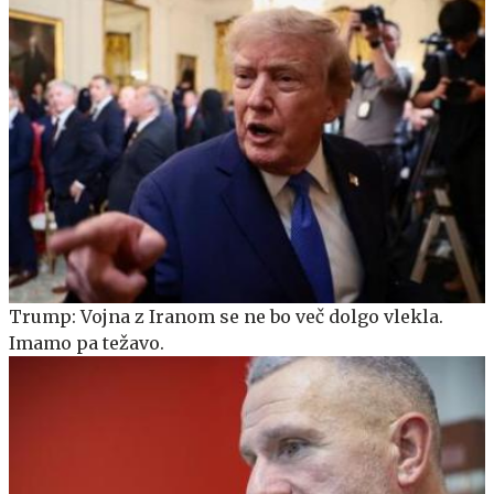
Trump: Vojna z Iranom se ne bo več dolgo vlekla.
Imamo pa težavo.