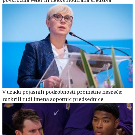
povzročata veter in neeksplodirana sredstva
V uradu pojasnili podrobnosti prometne nesreče:
razkrili tudi imena sopotnic predsednice