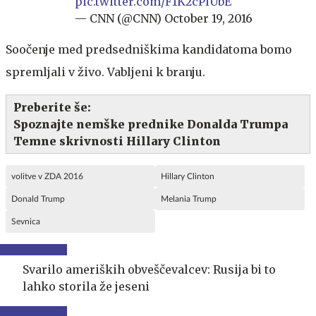
pic.twitter.com/F1K2cPlUbE
— CNN (@CNN)
October 19, 2016
Soočenje med predsedniškima kandidatoma bomo
spremljali v živo. Vabljeni k branju.
Preberite še:
Spoznajte nemške prednike Donalda Trumpa
Temne skrivnosti Hillary Clinton
volitve v ZDA 2016
Hillary Clinton
Donald Trump
Melania Trump
Sevnica
Svarilo ameriških obveščevalcev: Rusija bi to
lahko storila že jeseni