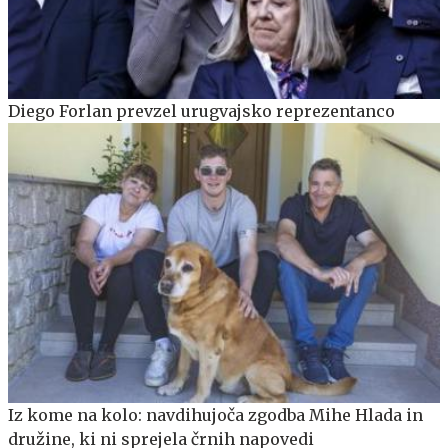
Diego Forlan prevzel urugvajsko reprezentanco
Iz kome na kolo: navdihujoča zgodba Mihe Hlada in
družine, ki ni sprejela črnih napovedi