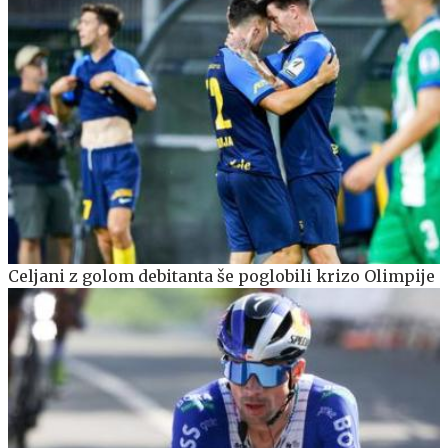
Celjani z golom debitanta še poglobili krizo Olimpije