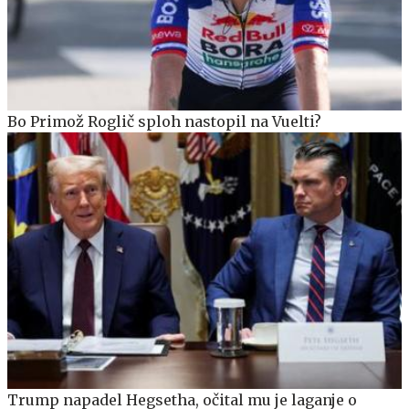
Bo Primož Roglič sploh nastopil na Vuelti?
Trump napadel Hegsetha, očital mu je laganje o