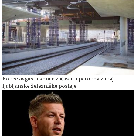
Konec avgusta konec začasnih peronov zunaj
ljubljanske železniške postaje