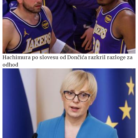
Hachimura po slovesu od Dončića razkril razloge za
odhod