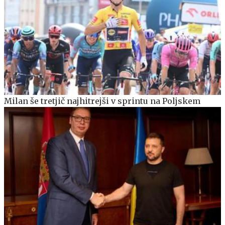
Milan še tretjič najhitrejši v sprintu na Poljskem