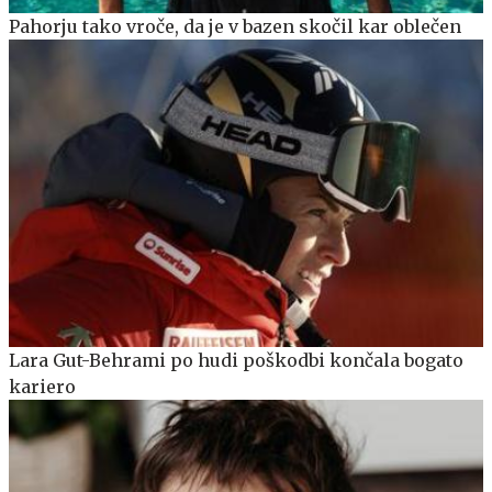
Pahorju tako vroče, da je v bazen skočil kar oblečen
Lara Gut-Behrami po hudi poškodbi končala bogato
kariero