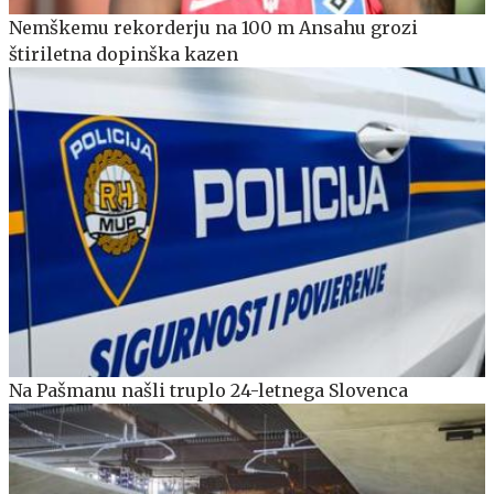
Nemškemu rekorderju na 100 m Ansahu grozi
štiriletna dopinška kazen
Na Pašmanu našli truplo 24-letnega Slovenca