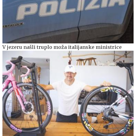
V jezeru našli truplo moža italijanske ministrice