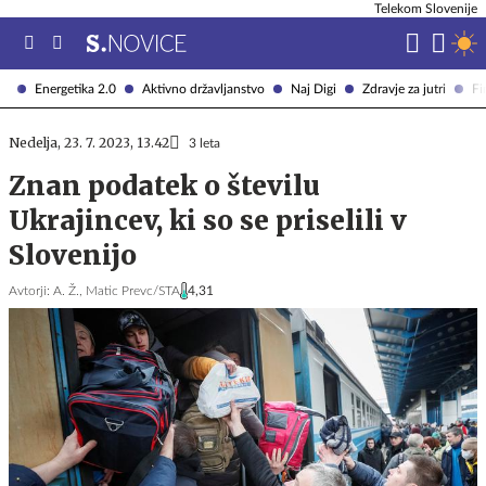
Telekom Slovenije
Energetika 2.0
Aktivno državljanstvo
Naj Digi
Zdravje za jutri
Fi
Nedelja, 23. 7. 2023, 13.42
3 leta
Znan podatek o številu
Ukrajincev, ki so se priselili v
Slovenijo
Avtorji:
A. Ž.,
Matic Prevc/STA
4,31