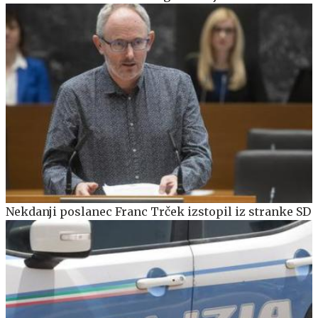
Nekdanji poslanec Franc Trček izstopil iz stranke SD