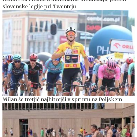
slovenske legije pri Twenteju
Milan še tretjič najhitrejši v sprintu na Poljskem