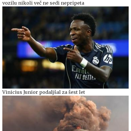
vozilu nikoli več ne sedi nepripeta
Vinicius Junior podaljšal za šest let