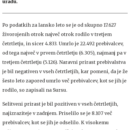
uradu.
Po podatkih za lansko leto se je od skupno 17.627
živorojenih otrok največ otrok rodilo v tretjem
četrtletju, in sicer 4.833. Umrlo je 22.492 prebivalcev,
od tega največ v prvem četrtletju (6.305), najmanj pa v
tretjem četrtletju (5.126). Naravni prirast prebivalstva
je bil negativen v vseh četrtletjih, kar pomeni, da je že
šesto leto zapored umrlo več prebivalcev, kot se jih je
rodilo, so zapisali na Sursu.
Selitveni prirast je bil pozitiven v vseh četrtletjih,
najizraziteje v zadnjem. Priselilo se je 8.107 več
prebivalcev, kot se jih je odselilo. K visokemu