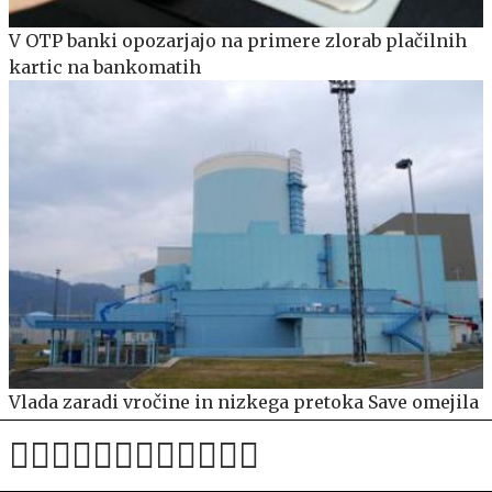
V OTP banki opozarjajo na primere zlorab plačilnih
kartic na bankomatih
Vlada zaradi vročine in nizkega pretoka Save omejila
možnost zaustavitve nuklearke Krško