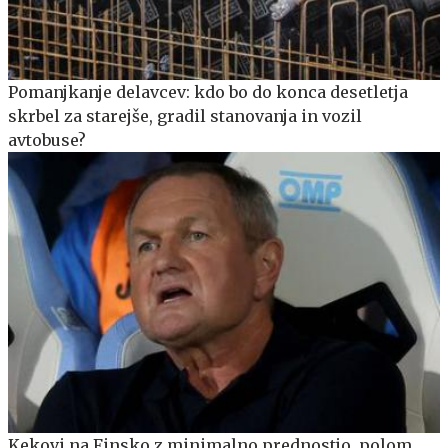
Pomanjkanje delavcev: kdo bo do konca desetletja
skrbel za starejše, gradil stanovanja in vozil
avtobuse?
Kekovi na Finsko z minimalno prednostjo, polom