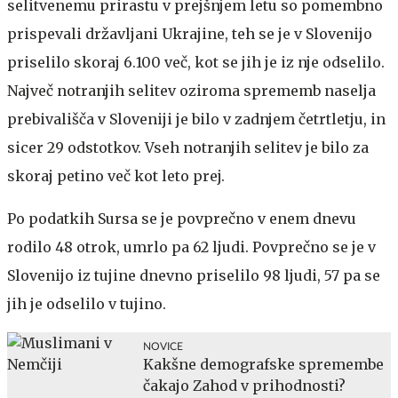
selitvenemu prirastu v prejšnjem letu so pomembno
prispevali državljani Ukrajine, teh se je v Slovenijo
priselilo skoraj 6.100 več, kot se jih je iz nje odselilo.
Največ notranjih selitev oziroma sprememb naselja
prebivališča v Sloveniji je bilo v zadnjem četrtletju, in
sicer 29 odstotkov. Vseh notranjih selitev je bilo za
skoraj petino več kot leto prej.
Po podatkih Sursa se je povprečno v enem dnevu
rodilo 48 otrok, umrlo pa 62 ljudi. Povprečno se je v
Slovenijo iz tujine dnevno priselilo 98 ljudi, 57 pa se
jih je odselilo v tujino.
NOVICE
Kakšne demografske spremembe
čakajo Zahod v prihodnosti?