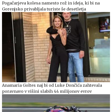
Pogačarjeva kolesa namesto rož in ideja, ki bi na
Gorenjsko privabljala turiste še desetletja
Anamaria Goltes naj bi od Luke Dončića zahtevala
poravnavo v višini slabih 44 milijonov evrov