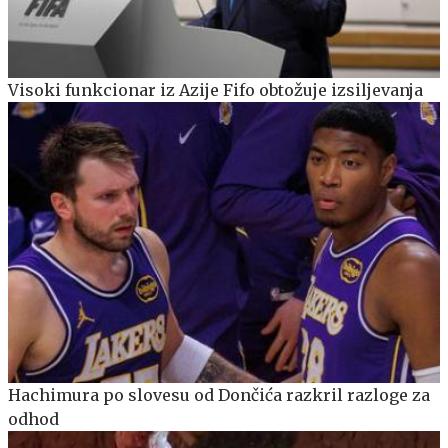
Visoki funkcionar iz Azije Fifo obtožuje izsiljevanja
Hachimura po slovesu od Dončića razkril razloge za
odhod