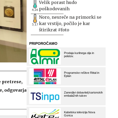
Velik porast hudo
poškodovanih
4,26
Noro, nesreče na primorki se
kar vrstijo, počilo je kar
5,17
štirikrat #foto
e pretrese,
ne, odgovarja