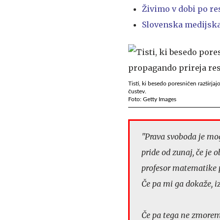
Živimo v dobi po re
Slovenska medijska
Tisti, ki besedo poresničen razširj
čustev.
Foto: Getty Images
"Prava svoboda je mog
pride od zunaj, če je 
profesor matematike p
Če pa mi ga dokaže, i
Če pa tega ne zmoremo,