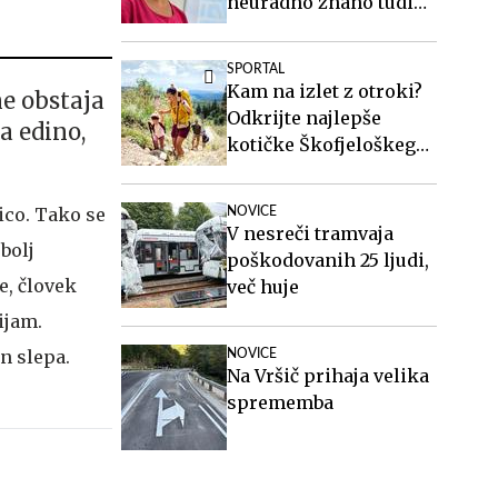
neuradno znano tudi
ime generalnega
sekretarja
SPORTAL
Kam na izlet z otroki?
ne obstaja
Odkrijte najlepše
a edino,
kotičke Škofjeloškega
hribovja.
ico. Tako se
NOVICE
V nesreči tramvaja
bolj
poškodovanih 25 ljudi,
e, človek
več huje
ijam.
n slepa.
NOVICE
Na Vršič prihaja velika
sprememba