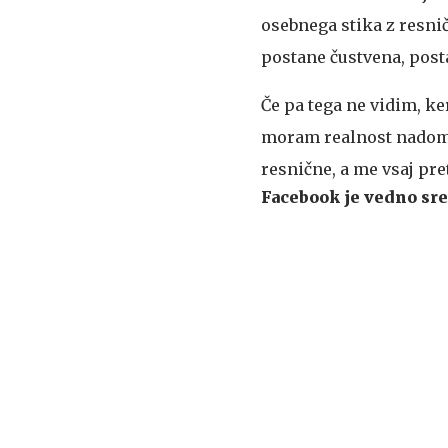
osebnega stika z resni
postane čustvena, posta
Če pa tega ne vidim, ke
moram realnost nadomeš
resnične, a me vsaj pre
Facebook je vedno sre