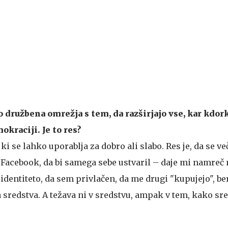
o družbena omrežja s tem, da razširjajo vse, kar kdor
okraciji. Je to res?
ki se lahko uporablja za dobro ali slabo. Res je, da se ve
a Facebook, da bi samega sebe ustvaril – daje mi namreč
dentiteto, da sem privlačen, da me drugi "kupujejo", ber
ba sredstva. A težava ni v sredstvu, ampak v tem, kako sr