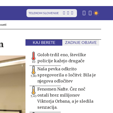
TELEKOM SLOVENIJE
sveti
m
KAJ BERETE
ZADNJE OBJAVE
Golob trdil eno, številke
policije kažejo drugače
10
Naša pevka odkrito
spregovorila o ločitvi: Bila je
5,80
njegova odločitev
Fenomen Nafte. Čez noč
ostali brez milijonov
5,43
Viktorja Orbana, a je sledila
senzacija.