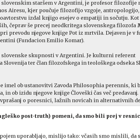
n slovenskim staršem v Argentini, je profesor filozofije 
os Airesu, kjer poučuje filozofijo vzgoje, antropologijo,
soavtorstvu izdal knjigo esejev o empatiji in sočutju. Ko
h, čeprav še precej neodkritega slovenskega filozofa
pri prevodu njegove knjige Pot iz mrtvila. Dejaven je v f
entini (Fundacion Emilio Komar).
n slovenske skupnosti v Argentini. Je kulturni referent
a Slovenija ter član filozofskega in teološkega odseka 
je imel ob ustanovitvi Zavoda Philosophia perennis, ki b
, in ob izidu njegove knjige Človeški čas več predavanj.
 vprašanj o poresnici, lažnih novicah in alternativnih de
ngleško post-truth) pomeni, da smo bili prej v resnici
ta pojem uporabljajo, mislijo tako: včasih smo mislili, da