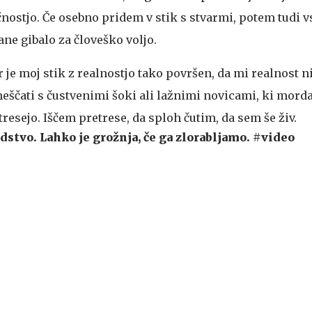
čnostjo. Če osebno pridem v stik s stvarmi, potem tudi 
ne gibalo za človeško voljo.
r je moj stik z realnostjo tako površen, da mi realnost n
čati s čustvenimi šoki ali lažnimi novicami, ki morda
tresejo. Iščem pretrese, da sploh čutim, da sem še živ.
dstvo. Lahko je grožnja, če ga zlorabljamo. #video