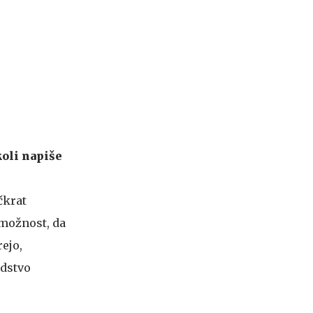
koli napiše
čkrat
 možnost, da
ejo,
edstvo