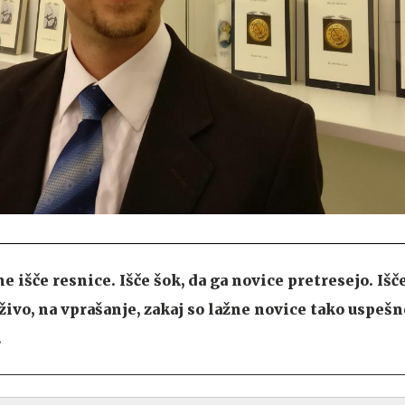
 išče resnice. Išče šok, da ga novice pretresejo. Išč
e živo, na vprašanje, zakaj so lažne novice tako uspeš
.