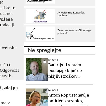
na
 etiko in
t učenec
Milana
undaciji
Slovenske
Ne spreglejte
NOVICE
o širil
Baterijski sistemi
 Odgovoril
postajajo ključ do
jstvih.
nižjih stroškov
elektrike v podjetjih
, zdaj pa
NOVICE
Anton Rop ustanavlja
politično stranko,
 smo v