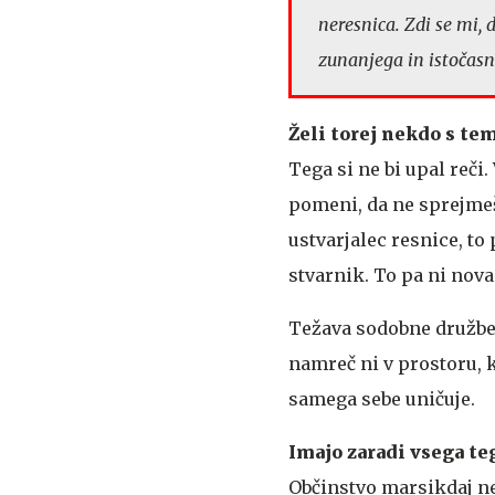
neresnica. Zdi se mi, 
zunanjega in istočas
Želi torej nekdo s tem
Tega si ne bi upal reči
pomeni, da ne sprejmeš 
ustvarjalec resnice, to
stvarnik. To pa ni nova
Težava sodobne družbe j
namreč ni v prostoru, k
samega sebe uničuje.
Imajo zaradi vsega te
Občinstvo marsikdaj ne 