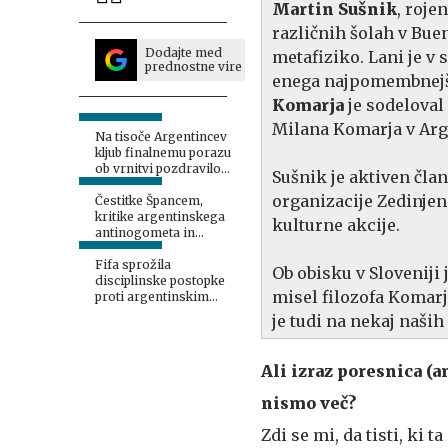
Martin Sušnik
, roje
različnih šolah v Buen
Dodajte med
metafiziko. Lani je v 
prednostne vire
enega najpomembnejši
Komarja
je sodeloval 
Milana Komarja v Arg
Na tisoče Argentincev
kljub finalnemu porazu
ob vrnitvi pozdravilo
Sušnik je aktiven čla
nogometaše
organizacije Zedinjen
Čestitke Špancem,
kritike argentinskega
kulturne akcije.
antinogometa in
zahvala Messiju
Fifa sprožila
Ob obisku v Sloveniji 
disciplinske postopke
misel filozofa Komarja
proti argentinskim
nogometašem
je tudi na nekaj naših
Ali izraz poresnica (a
nismo več?
Zdi se mi, da tisti, ki 