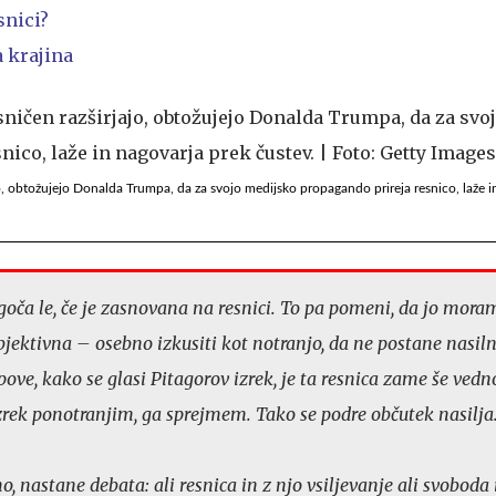
snici?
 krajina
ajo, obtožujejo Donalda Trumpa, da za svojo medijsko propagando prireja resnico, laže i
oča le, če je zasnovana na resnici. To pa pomeni, da jo mora
objektivna – osebno izkusiti kot notranjo, da ne postane nasil
ove, kako se glasi Pitagorov izrek, je ta resnica zame še vedn
zrek ponotranjim, ga sprejmem. Tako se podre občutek nasilja
 nastane debata: ali resnica in z njo vsiljevanje ali svoboda 