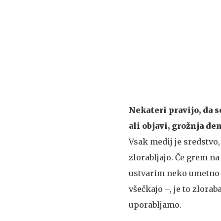
Nekateri pravijo, da s
ali objavi, grožnja dem
Vsak medij je sredstvo, 
zlorabljajo. Če grem n
ustvarim neko umetno i
všečkajo –, je to zlora
uporabljamo.