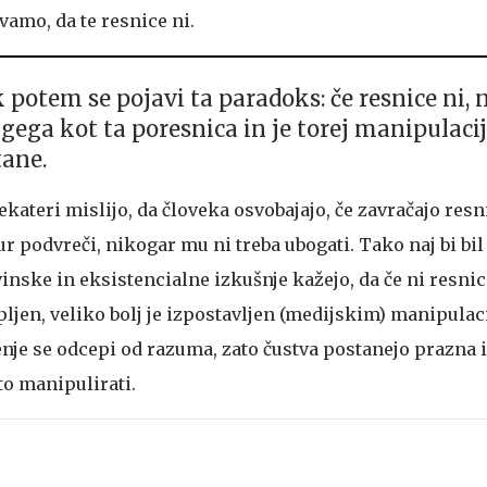
vamo, da te resnice ni.
potem se pojavi ta paradoks: če resnice ni, 
ugega kot ta poresnica in je torej manipulacij
tane.
kateri mislijo, da človeka osvobajajo, če zavračajo resn
r podvreči, nikogar mu ni treba ubogati. Tako naj bi bil 
nske in eksistencialne izkušnje kažejo, da če ni resnic
pljen, veliko bolj je izpostavljen (medijskim) manipulac
nje se odcepi od razuma, zato čustva postanejo prazna i
to manipulirati.