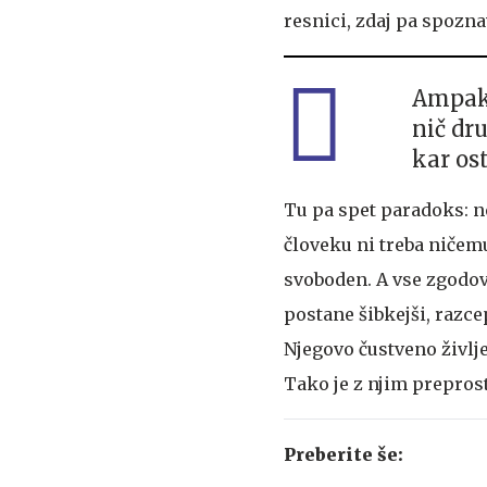
resnici, zdaj pa spozna
Ampak 
nič dr
kar os
Tu pa spet paradoks: ne
človeku ni treba ničemu
svoboden. A vse zgodovi
postane šibkejši, razce
Njegovo čustveno življe
Tako je z njim prepros
Preberite še: