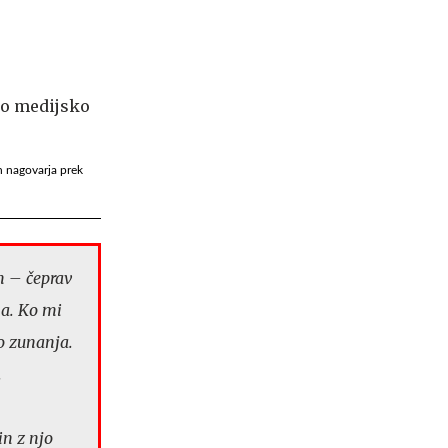
n nagovarja prek
m – čeprav
na. Ko mi
o zunanja.
.
in z njo