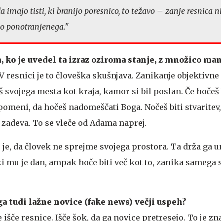
da imajo tisti, ki branijo poresnico, to težavo – zanje resnica n
no ponotranjenega."
, ko je uvedel ta izraz oziroma stanje, z množico man
. V resnici je to človeška skušnjava. Zanikanje objektivne
svojega mesta kot kraja, kamor si bil poslan. Če hočeš b
 pomeni, da hočeš nadomeščati Boga. Nočeš biti stvarite
 zadeva. To se vleče od Adama naprej.
e, da človek ne sprejme svojega prostora. Ta drža ga un
i mu je dan, ampak hoče biti več kot to, zanika samega s
ga tudi lažne novice (fake news) večji uspeh?
išče resnice. Išče šok, da ga novice pretresejo. To je zn