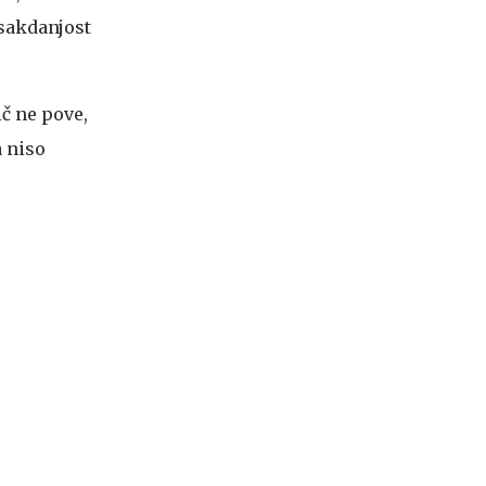
vsakdanjost
ič ne pove,
 niso