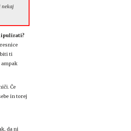
i nekaj
ipulirati?
 resnice
iti ti
v, ampak
iči. Če
ebe in torej
ak, da ni