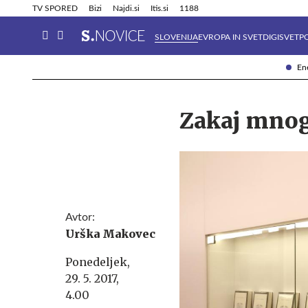
Info in obvestila
Tehnik
TV SPORED
Bizi
Najdi.si
Itis.si
1188
SLOVENIJA
EVROPA IN SVET
DIGISVET
P
Ene
Zakaj mnog
Avtor:
Urška Makovec
Ponedeljek,
29. 5. 2017,
4.00