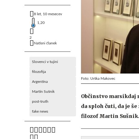
8 let, 10 mesecev
1,20
2
Natisni članek
Slovenci v tujini
filozofija
Foto: Urška Makovec
Argentina
Martin Sušnik
Občinstvo marsikdaj ne
post-truth
da sploh čuti, da je š
fake news
filozof Martin Sušnik