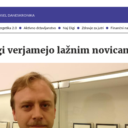
Želite prejemati e-novice?
Uživajmo pametno
OSEL DANES
KRONIKA
rgetika 2.0
Aktivno državljanstvo
Naj Digi
Zdravje za jutri
Finančni na
i verjamejo lažnim novica