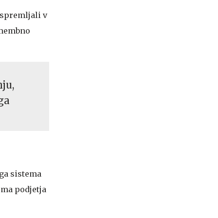
 spremljali v
pomembno
ju,
ga
ega sistema
ema podjetja