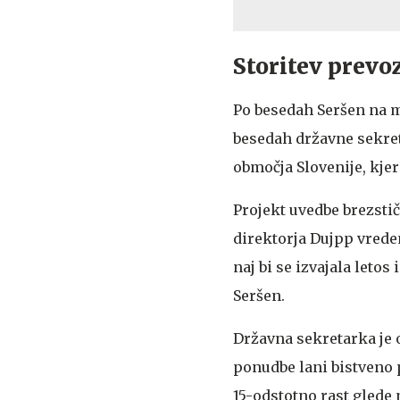
Storitev prevo
Po besedah Seršen na mi
besedah državne sekre
območja Slovenije, kjer
Projekt uvedbe brezst
direktorja Dujpp vrede
naj bi se izvajala letos
Seršen.
Državna sekretarka je 
ponudbe lani bistveno 
15-odstotno rast glede 