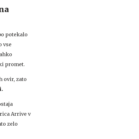
na
bo potekalo
o vse
lahko
ški promet.
 ovir, zato
i.
ostaja
rica Arrive v
ato zelo