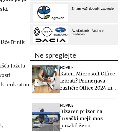
rski
lišče Brnik
Ne spreglejte
išču Jožeta
NOVICE
Kateri Microsoft Office
vosti
izbrati? Primerjava
 ki enkratno
različic Office 2024 in
Office 2021.
NOVICE
Bizaren prizor na
hrvaški meji: mož
t,
pozabil ženo