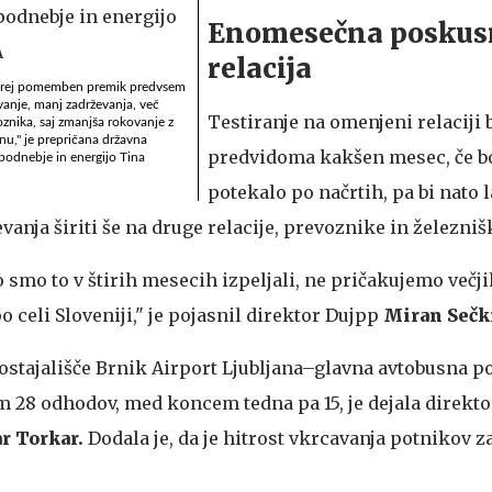
Enomesečna poskus
relacija
torej pomemben premik predvsem
vanje, manj zadrževanja, več
Testiranje na omenjeni relaciji 
oznika, saj zmanjša rokovanje z
nu," je prepričana državna
predvidoma kakšen mesec, če b
 podnebje in energijo Tina
potekalo po načrtih, pa bi nato 
evanja širiti še na druge relacije, prevoznike in železni
o smo to v štirih mesecih izpeljali, ne pričakujemo večjih
o celi Sloveniji," je pojasnil direktor Dujpp
Miran Sečk
postajališče Brnik Airport Ljubljana–glavna avtobusna p
m 28 odhodov, med koncem tedna pa 15, je dejala direkto
r Torkar.
Dodala je, da je hitrost vkrcavanja potnikov z