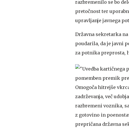
razbremenilo se bo delo
pretočnost ter uporabn
upravljanje javnega po
Državna sekretarka na 
poudarila, da je javni 
za potnika preprosta, h