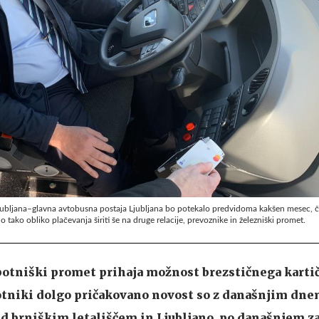
t Ljubljana–glavna avtobusna postaja Ljubljana bo potekalo predvidoma kakšen mesec, 
o tako obliko plačevanja širiti še na druge relacije, prevoznike in železniški promet.
potniški promet prihaja možnost brezstičnega karti
otniki dolgo pričakovano novost so z današnjim dne
med brniškim letališčem in Ljubljano, po današnjem z