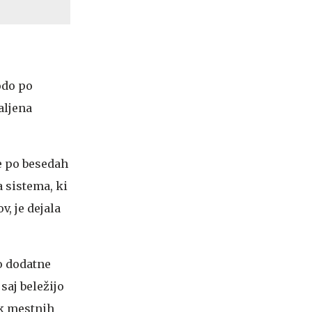
odo po
aljena
e po besedah
 sistema, ki
v, je dejala
o dodatne
saj beležijo
rk mestnih