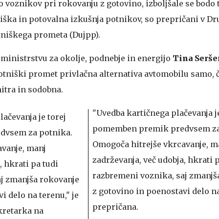
 voznikov pri rokovanju z gotovino, izboljšale se bodo 
iška in potovalna izkušnja potnikov, so prepričani v Dr
tniškega prometa (Dujpp).
ministrstvu za okolje, podnebje in energijo
Tina Serše
potniški promet privlačna alternativa avtomobilu samo, č
itra in sodobna.
"Uvedba kartičnega plačevanja je
pomemben premik predvsem za
Omogoča hitrejše vkrcavanje, m
zadrževanja, več udobja, hkrati p
razbremeni voznika, saj zmanjš
z gotovino in poenostavi delo na
prepričana.