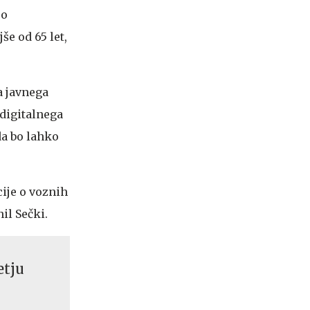
so
e od 65 let,
a javnega
 digitalnega
da bo lahko
ije o voznih
nil Sečki.
etju