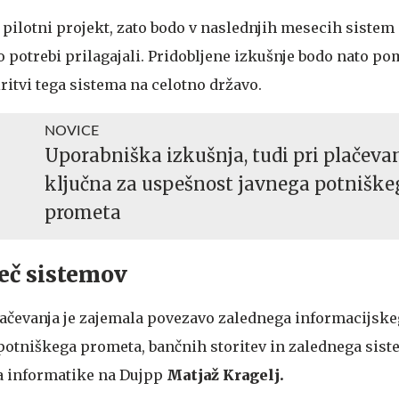
a pilotni projekt, zato bodo v naslednjih mesecih sistem
o potrebi prilagajali. Pridobljene izkušnje bodo nato 
ritvi tega sistema na celotno državo.
NOVICE
Uporabniška izkušnja, tudi pri plačevan
ključna za uspešnost javnega potniške
prometa
eč sistemov
ačevanja je zajemala povezavo zalednega informacijsk
potniškega prometa, bančnih storitev in zalednega sist
ja informatike na Dujpp
Matjaž Kragelj.