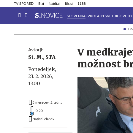
Info in obvestila
Tehnik
TV SPORED
Bizi
Najdi.si
Itis.si
1188
SLOVENIJA
EVROPA IN SVET
DIGISVET
P
Ene
V medkrajev
Avtorji:
St. M.,
STA
možnost br
Ponedeljek,
23. 2. 2026,
13.00
5 mesecev, 2 tedna
0,20
Natisni članek