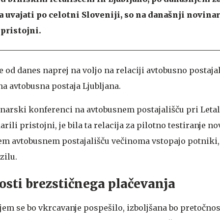
 uvajati po celotni Sloveniji, so na današnji novina
pristojni.
e od danes naprej na voljo na relaciji avtobusno postaja
na avtobusna postaja Ljubljana.
inarski konferenci na avtobusnem postajališču pri Letal
ili pristojni, je bila ta relacija za pilotno testiranje no
tem avtobusnem postajališču večinoma vstopajo potniki,
zilu.
osti brezstičnega plačevanja
jem se bo vkrcavanje pospešilo, izboljšana bo pretočnos