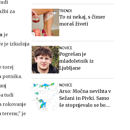
tudi
užbi za
TRENDI
To ni nekaj, s čimer
moraš živeti
n
je
e je izkušnja
NOVICE
Pogrešan je
mladoletnik iz
 torej
Ljubljane
 potnika.
anj
NOVICE
Arso: Močna nevihta v
a tudi
Sežani in Pivki. Samo
a rokovanje
še stopnjevalo se bo.
#animacija
 terenu," je