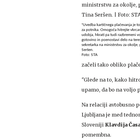
"Uvedba kartičnega plačevanja je 
za potnika. Omogoča hitrejše vkrca
udobja, hkrati pa tudi razbremeni v
gotovino in poenostavi delo na tere
sekretarka na ministrstvu za okolje,
Seršen.
Foto: STA
začeli tako obliko plač
"Glede na to, kako hitr
upamo, da bo na voljo p
Na relaciji avtobusno 
Ljubljana je med tedno
Sloveniji
Klavdija Časa
pomembna.