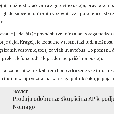
ojni, možnost plačevanja z gotovino ostaja, prav tako ni
lede subvencioniranih vozovnic za upokojence, starejš
ane.
evanje je del širše posodobitve informacijskega nadzor
 je dejal Kragelj, je trenutno v testni fazi tudi možnost
riranih vozovnic, torej za vlak in avtobus. To pomeni, 
prek telefona tudi tik preden po prišel na postajo.
rtal za potnika, na katerem bodo združene vse informac
in tudi lokacija vozila, na katerega potnik čaka, je pojas
NOVICE
Prodaja odobrena: Skupščina AP k podj
Nomago