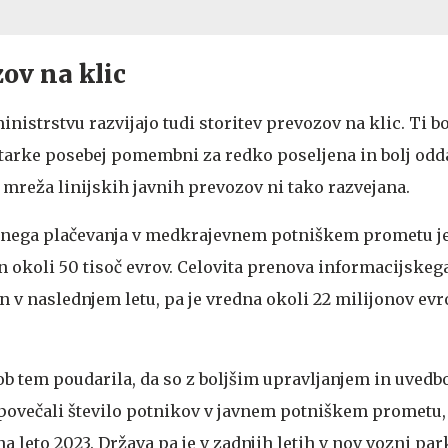
zov na klic
nistrstvu razvijajo tudi storitev prevozov na klic. Ti b
tarke posebej pomembni za redko poseljena in bolj odd
 mreža linijskih javnih prevozov ni tako razvejana.
ičnega plačevanja v medkrajevnem potniškem prometu j
n okoli 50 tisoč evrov. Celovita prenova informacijskega
 in v naslednjem letu, pa je vredna okoli 22 milijonov evro
ob tem poudarila, da so z boljšim upravljanjem in uvedb
povečali število potnikov v javnem potniškem prometu, 
na leto 2023. Država pa je v zadnjih letih v nov vozni pa