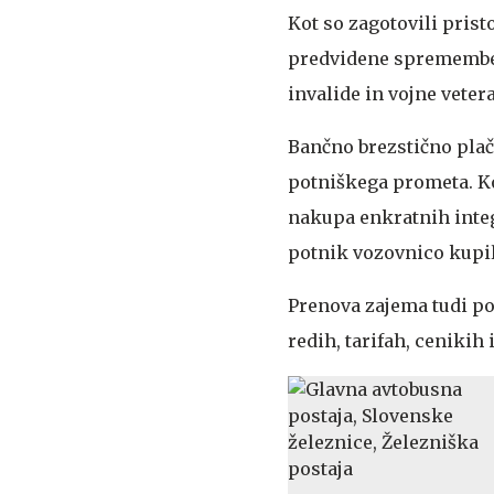
Kot so zagotovili prist
predvidene spremembe g
invalide in vojne veter
Bančno brezstično plač
potniškega prometa. Kot
nakupa enkratnih integ
potnik vozovnico kupil 
Prenova zajema tudi po
redih, tarifah, cenikih 