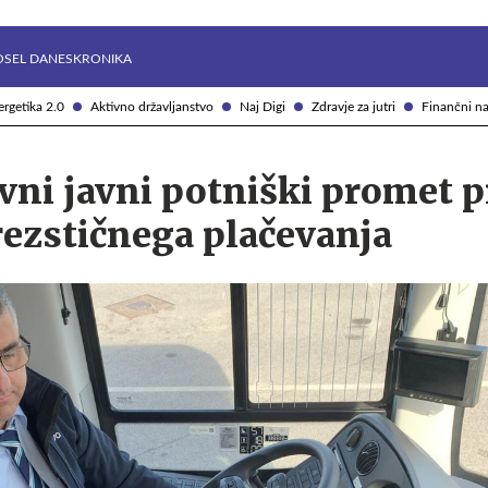
Želite prejemati e-novice?
Uživajmo pametno
OSEL DANES
KRONIKA
rgetika 2.0
Aktivno državljanstvo
Naj Digi
Zdravje za jutri
Finančni na
ni javni potniški promet p
ezstičnega plačevanja