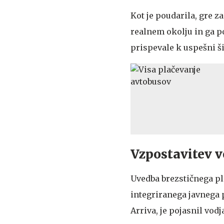
Kot je poudarila, gre z
realnem okolju in ga p
prispevale k uspešni ši
Vzpostavitev v
Uvedba brezstičnega pl
integriranega javnega 
Arriva, je pojasnil vod