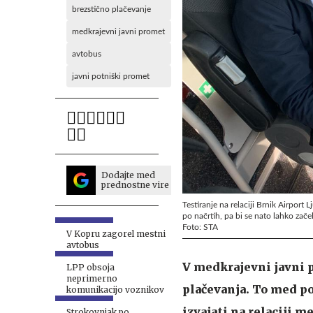
brezstično plačevanje
medkrajevni javni promet
avtobus
javni potniški promet
Dodajte med
prednostne vire
Testiranje na relaciji Brnik Airpor
po načrtih, pa bi se nato lahko začel
Foto: STA
V Kopru zagorel mestni
avtobus
V medkrajevni javni 
LPP obsoja
neprimerno
plačevanja. To med p
komunikacijo voznikov
izvajati na relaciji 
Strokovnjak po