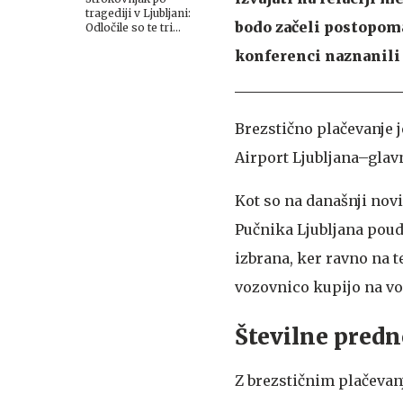
tragediji v Ljubljani:
bodo začeli postopoma
Odločile so te tri
sekunde
konferenci naznanili 
Brezstično plačevanje j
Airport Ljubljana–glav
Kot so na današnji nov
Pučnika Ljubljana poudar
izbrana, ker ravno na 
vozovnico kupijo na vo
Številne predn
Z brezstičnim plačevan