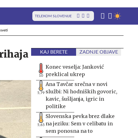
TELEKOM SLOVENIJE
sveti
rihaja
KAJ BERETE
ZADNJE OBJAVE
Konec veselja: Janković
preklical ukrep
10
Ana Tavčar srečna v novi
službi: Ni hodniških govoric,
5,79
kavic, šušljanja, igric in
politike
Slovenska pevka brez dlake
na jeziku: Sem v celibatu in
5,65
sem ponosna na to