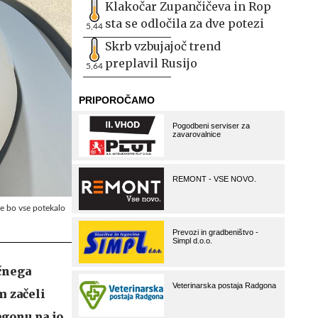
Klakočar Zupančičeva in Rop
sta se odločila za dve potezi
5,44
Skrb vzbujajoč trend
preplavil Rusijo
5,64
če bo vse potekalo
čnega
m začeli
agonu pa jo