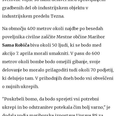
gradbenih del ob industrijskem objektu v
industrijskem predelu Tezna.
Na območju 400 metrov okoli najdbe po besedah
poveljnika civilne zaščite Mestne občine Maribor
Sama Robiča
biva okoli 50 ljudi, ki se bodo med
akcijo 7. aprila morali umakniti. V pasu do 600
metrov okoli bombe bodo omejili gibanje, svoje
delovanje bo moralo prilagoditi tudi okoli 70 podjetij,
ki delujejo tam. V prihodnjih dneh bodo vsi obveščeni
o nujnih ukrepih.
"Poskrbeli bomo, da bodo sprejeti vsi potrebni
ukrepi in bo odstranitev potekala čim bolj varno," je
dodala vodja mariborske izpostave Uprave RS za