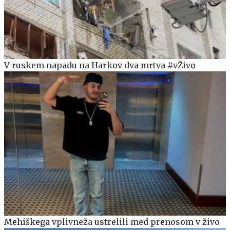
V ruskem napadu na Harkov dva mrtva #vŽivo
Mehiškega vplivneža ustrelili med prenosom v živo