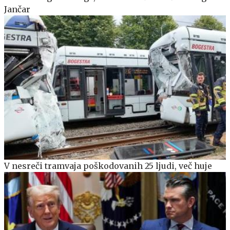
Jančar
V nesreči tramvaja poškodovanih 25 ljudi, več huje