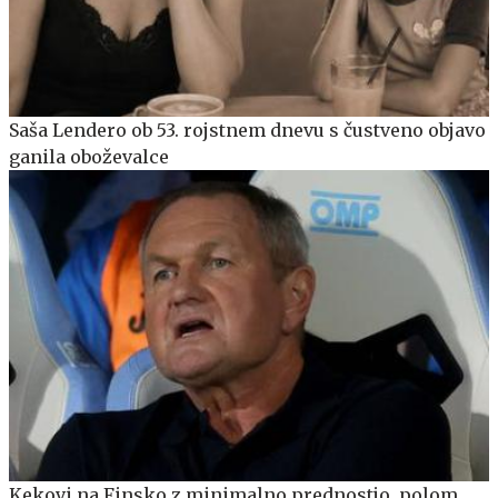
Saša Lendero ob 53. rojstnem dnevu s čustveno objavo
ganila oboževalce
Kekovi na Finsko z minimalno prednostjo, polom