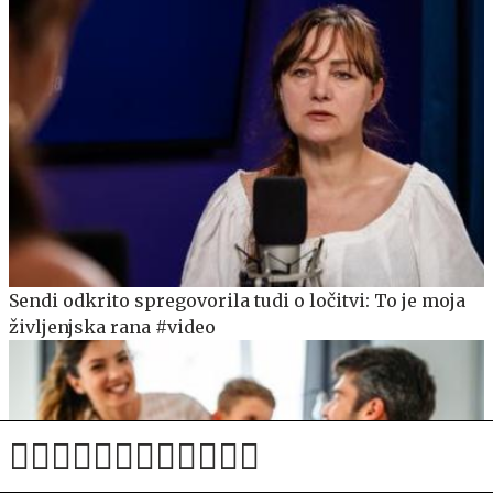
Sendi odkrito spregovorila tudi o ločitvi: To je moja
življenjska rana #video