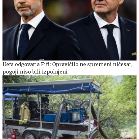
Uefa odgovarja Fifi: Opravičilo ne spremeni ničesar,
pogoji niso bili izpolnjeni