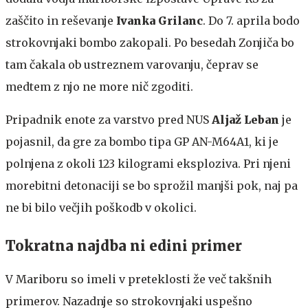
zaščito in reševanje
Ivanka Grilanc
. Do 7. aprila bodo
strokovnjaki bombo zakopali. Po besedah Zonjiča bo
tam čakala ob ustreznem varovanju, čeprav se
medtem z njo ne more nič zgoditi.
Pripadnik enote za varstvo pred NUS
Aljaž Leban
je
pojasnil, da gre za bombo tipa GP AN-M64A1, ki je
polnjena z okoli 123 kilogrami eksploziva. Pri njeni
morebitni detonaciji se bo sprožil manjši pok, naj pa
ne bi bilo večjih poškodb v okolici.
Tokratna najdba ni edini primer
V Mariboru so imeli v preteklosti že več takšnih
primerov. Nazadnje so strokovnjaki uspešno