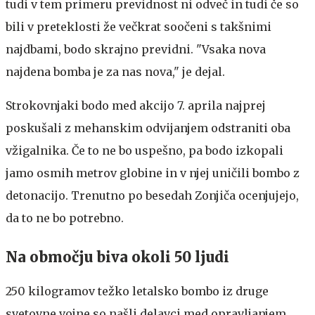
tudi v tem primeru previdnost ni odveč in tudi če so
bili v preteklosti že večkrat soočeni s takšnimi
najdbami, bodo skrajno previdni. "Vsaka nova
najdena bomba je za nas nova," je dejal.
Strokovnjaki bodo med akcijo 7. aprila najprej
poskušali z mehanskim odvijanjem odstraniti oba
vžigalnika. Če to ne bo uspešno, pa bodo izkopali
jamo osmih metrov globine in v njej uničili bombo z
detonacijo. Trenutno po besedah Zonjiča ocenjujejo,
da to ne bo potrebno.
Na območju biva okoli 50 ljudi
250 kilogramov težko letalsko bombo iz druge
svetovne vojne so našli delavci med opravljanjem