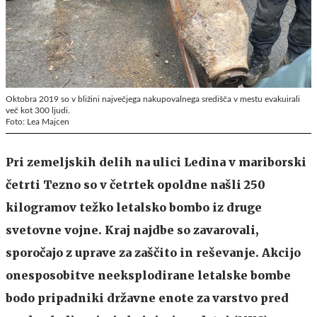
Oktobra 2019 so v bližini največjega nakupovalnega središča v mestu evakuirali
več kot 300 ljudi.
Foto: Lea Majcen
Pri zemeljskih delih na ulici Ledina v mariborski
četrti Tezno so v četrtek opoldne našli 250
kilogramov težko letalsko bombo iz druge
svetovne vojne. Kraj najdbe so zavarovali,
sporočajo z uprave za zaščito in reševanje. Akcijo
onesposobitve neeksplodirane letalske bombe
bodo pripadniki državne enote za varstvo pred