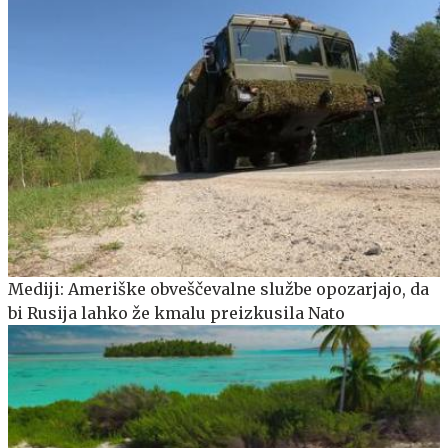
Mediji: Ameriške obveščevalne službe opozarjajo, da
bi Rusija lahko že kmalu preizkusila Nato