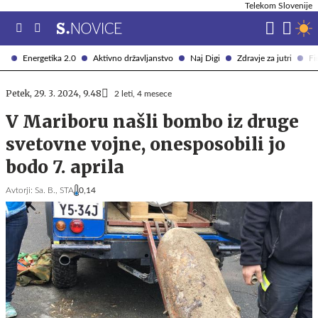
Telekom Slovenije
Energetika 2.0
Aktivno državljanstvo
Naj Digi
Zdravje za jutri
Fi
Petek, 29. 3. 2024, 9.48
2 leti, 4 mesece
V Mariboru našli bombo iz druge
svetovne vojne, onesposobili jo
bodo 7. aprila
Avtorji:
Sa. B.,
STA
0,14