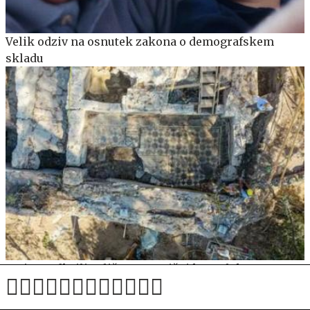
Velik odziv na osnutek zakona o demografskem
skladu
V Rimu odkrili veličasten antični kompleks z
mozaiki in freskami