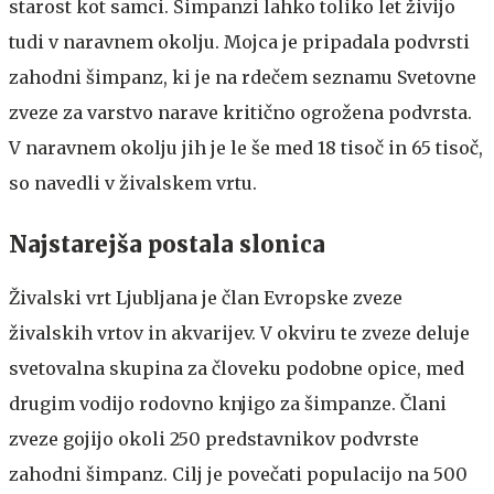
starost kot samci. Šimpanzi lahko toliko let živijo
tudi v naravnem okolju. Mojca je pripadala podvrsti
zahodni šimpanz, ki je na rdečem seznamu Svetovne
zveze za varstvo narave kritično ogrožena podvrsta.
V naravnem okolju jih je le še med 18 tisoč in 65 tisoč,
so navedli v živalskem vrtu.
Najstarejša postala slonica
Živalski vrt Ljubljana je član Evropske zveze
živalskih vrtov in akvarijev. V okviru te zveze deluje
svetovalna skupina za človeku podobne opice, med
drugim vodijo rodovno knjigo za šimpanze. Člani
zveze gojijo okoli 250 predstavnikov podvrste
zahodni šimpanz. Cilj je povečati populacijo na 500