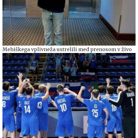
Mehiškega vplivneža ustrelili med prenosom v živo