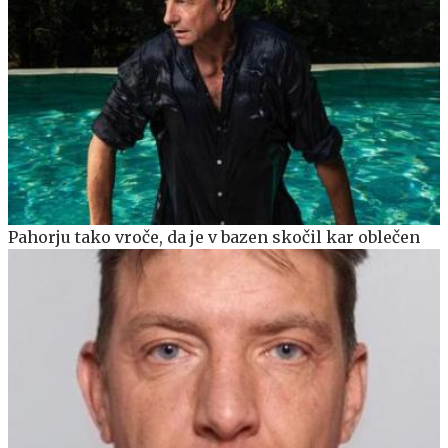
Pahorju tako vroče, da je v bazen skočil kar oblečen