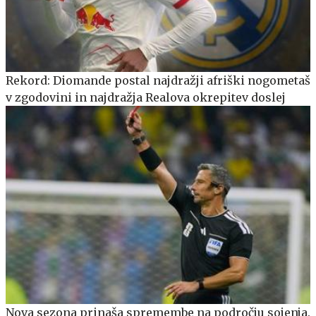
Rekord: Diomande postal najdražji afriški nogometaš
v zgodovini in najdražja Realova okrepitev doslej
Nova sezona prinaša spremembe na področju sojenja.