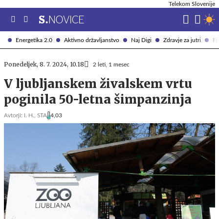
Telekom Slovenije
Energetika 2.0
Aktivno državljanstvo
Naj Digi
Zdravje za jutri
Fi
Ponedeljek, 8. 7. 2024, 10.18
2 leti, 1 mesec
V ljubljanskem živalskem vrtu
poginila 50-letna šimpanzinja
Avtorji:
I. H.,
STA
4,03