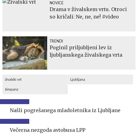
NOVICE
Drama v živalskem vrtu. Otroci
so kričali: Ne, ne, ne! #video
TRENDI
Poginil priljubljeni lev iz
ljubljanskega živalskega vrta
živalski vrt
Ljubljana
šimpanz
Našli pogrešanega mladoletnika iz Ljubljane
Večerna nezgoda avtobusa LPP