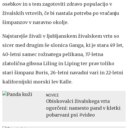
osebkov in s tem zagotoviti zdravo populacijo v
živalskih vrtovih, če bi nastala potreba po vračanju
šimpanzov v naravno okolje.
Najstarejše živali v ljubljanskem živalskem vrtu so
sicer med drugim še slonica Ganga, ki je stara 49 let,
40-letni samec rožnatega pelikana, 37-letna
zlatolična gibona Liling in Liping ter prav toliko
stari šimpanz Boris, 26-letni navadni vari in 22-letni
kalifornijski morski lev Kalle.
NOVICE
Obiskovalci živalskega vrta
ogorčeni: namesto pand v kletki
pobarvani psi #video