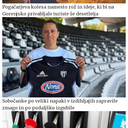
Pogačarjeva kolesa namesto rož in ideje, ki bi na
Gorenjsko privabljale turiste še desetletja
Sobočanke po veliki napaki v izdihljajih zapravile
zmago in po podaljšku izgubile