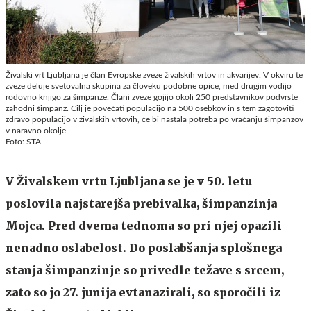
Živalski vrt Ljubljana je član Evropske zveze živalskih vrtov in akvarijev. V okviru te
zveze deluje svetovalna skupina za človeku podobne opice, med drugim vodijo
rodovno knjigo za šimpanze. Člani zveze gojijo okoli 250 predstavnikov podvrste
zahodni šimpanz. Cilj je povečati populacijo na 500 osebkov in s tem zagotoviti
zdravo populacijo v živalskih vrtovih, če bi nastala potreba po vračanju šimpanzov
v naravno okolje.
Foto: STA
V Živalskem vrtu Ljubljana se je v 50. letu
poslovila najstarejša prebivalka, šimpanzinja
Mojca. Pred dvema tednoma so pri njej opazili
nenadno oslabelost. Do poslabšanja splošnega
stanja šimpanzinje so privedle težave s srcem,
zato so jo 27. junija evtanazirali, so sporočili iz