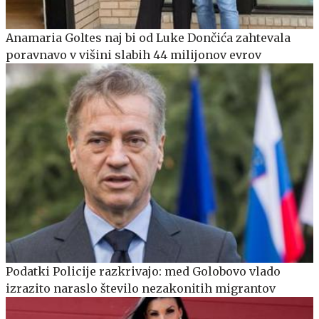
Anamaria Goltes naj bi od Luke Dončića zahtevala
poravnavo v višini slabih 44 milijonov evrov
Podatki Policije razkrivajo: med Golobovo vlado
izrazito naraslo število nezakonitih migrantov