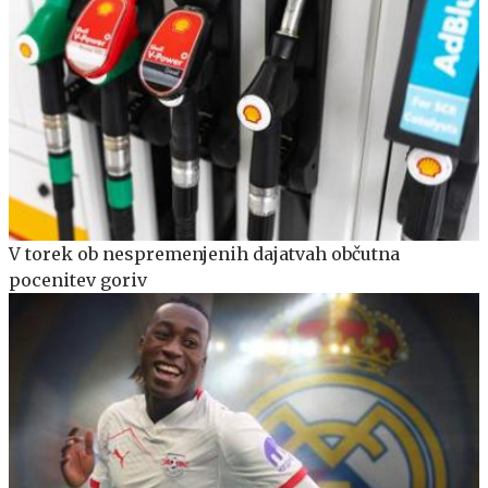
V torek ob nespremenjenih dajatvah občutna
pocenitev goriv