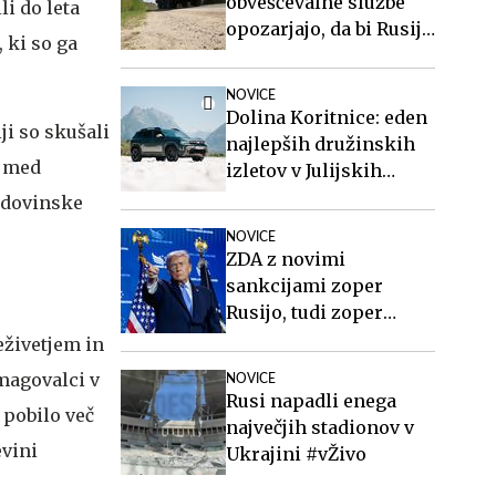
obveščevalne službe
i do leta
opozarjajo, da bi Rusija
 ki so ga
lahko že kmalu
preizkusila Nato
NOVICE
Dolina Koritnice: eden
ji so skušali
najlepših družinskih
e med
izletov v Julijskih
Alpah
odovinske
NOVICE
ZDA z novimi
sankcijami zoper
Rusijo, tudi zoper
Putina
eživetjem in
zmagovalci v
NOVICE
Rusi napadli enega
e pobilo več
največjih stadionov v
evini
Ukrajini #vŽivo