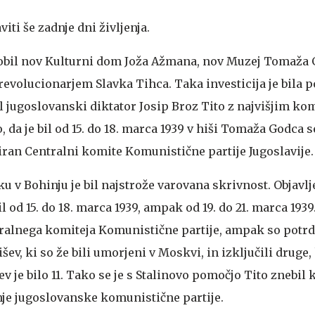
viti še zadnje dni življenja.
 dobil nov Kulturni dom Joža Ažmana, nov Muzej Tomaža 
volucionarjem Slavka Tihca. Taka investicija je bila p
el jugoslovanski diktator Josip Broz Tito z najvišjim k
, da je bil od 15. do 18. marca 1939 v hiši Tomaža Godca 
iran Centralni komite Komunistične partije Jugoslavije.
 v Bohinju je bil najstrože varovana skrivnost. Objavljen
il od 15. do 18. marca 1939, ampak od 19. do 21. marca 193
tralnega komiteja Komunistične partije, ampak so potrd
šev, ki so že bili umorjeni v Moskvi, in izključili druge, k
tev je bilo 11. Tako se je s Stalinovo pomočjo Tito znebi
je jugoslovanske komunistične partije.