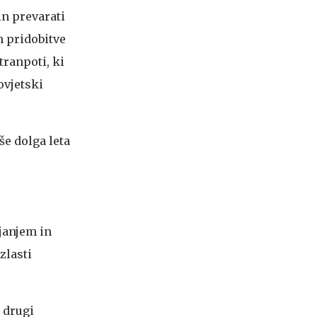
in prevarati
n pridobitve
tranpoti, ki
ovjetski
še dolga leta
janjem in
zlasti
n drugi