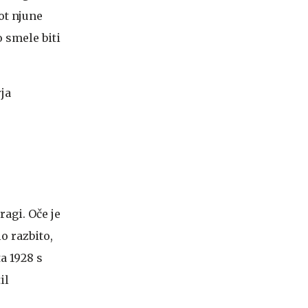
ot njune
o smele biti
ja
ragi. Oče je
o razbito,
ta 1928 s
il