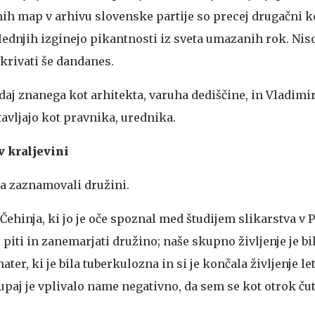
nih map v arhivu slovenske partije so precej drugačni k
slednjih izginejo pikantnosti iz sveta umazanih rok. Nis
krivati še dandanes.
daj znanega kot arhitekta, varuha dediščine, in Vladimir
avljajo kot pravnika, urednika.
v kraljevini
a zaznamovali družini.
ehinja, ki jo je oče spoznal med študijem slikarstva v P
 piti in zanemarjati družino; naše skupno življenje je bil
ter, ki je bila tuberkulozna in si je končala življenje le
aj je vplivalo name negativno, da sem se kot otrok čut