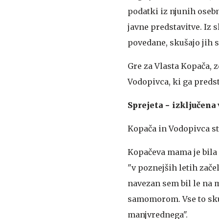
podatki iz njunih oseb
javne predstavitve. Iz 
povedane, skušajo jih s
Gre za Vlasta Kopača, z
Vodopivca, ki ga predst
Sprejeta − izključena 
Kopača in Vodopivca st
Kopačeva mama je bila Č
"v poznejših letih začel
navezan sem bil le na ma
samomorom. Vse to skup
manjvrednega".