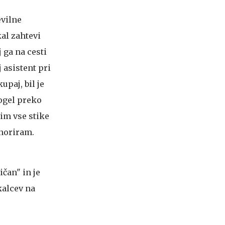
evilne
kal zahtevi
 ga na cesti
 asistent pri
upaj, bil je
mogel preko
jim vse stike
gnoriram.
ičan" in je
kalcev na