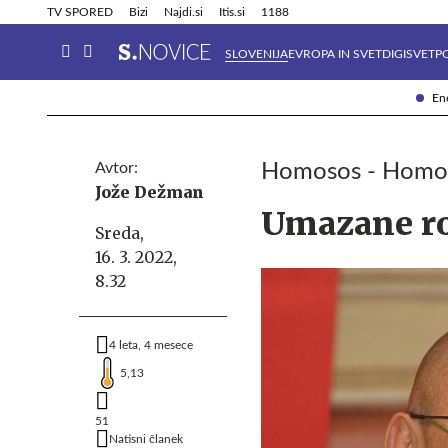
Info in obvestila
Tehnik
TV SPORED
Bizi
Najdi.si
Itis.si
1188
SLOVENIJA
EVROPA IN SVET
DIGISVET
P
Ene
Avtor:
Homosos - Homo so
Jože Dežman
Umazane rok
Sreda,
16. 3. 2022,
8.32
4 leta, 4 mesece
5,13
51
Natisni članek