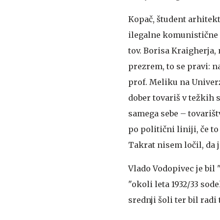
Kopač, študent arhitektur
ilegalne komunistične a
tov. Borisa Kraigherja,
prezrem, to se pravi: n
prof. Meliku na Univerzi
dober tovariš v težkih
samega sebe – tovarištv
po politični liniji, če 
Takrat nisem ločil, da 
Vlado Vodopivec je bil 
"okoli leta 1932/33 sod
srednji šoli ter bil radi