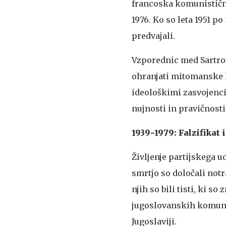
francoska komunistična 
1976. Ko so leta 1951 p
predvajali.
Vzporednic med Sartrovo
ohranjati mitomanske l
ideološkimi zasvojenci
nujnosti in pravičnosti
1939−1979: Falzifikat 
Življenje partijskega 
smrtjo so določali notra
njih so bili tisti, ki s
jugoslovanskih komunis
Jugoslaviji.