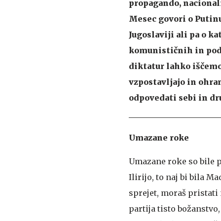
propagando, nacional
Mesec govori o Putinu 
Jugoslaviji ali pa o 
komunističnih in po
diktatur lahko iščemo
vzpostavljajo in ohran
odpovedati sebi in d
Umazane roke
Umazane roke so bile pr
Ilirijo, to naj bi bila 
sprejet, moraš pristati 
partija tisto božanstvo