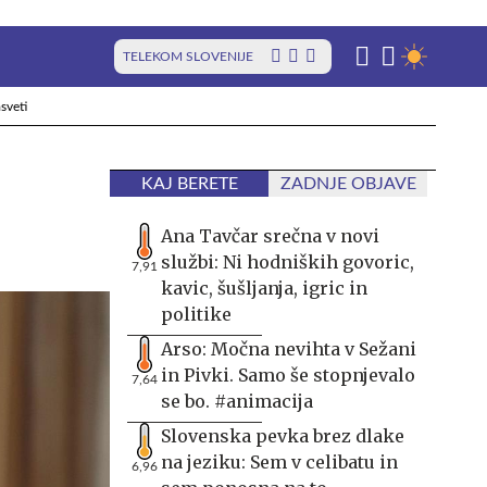
TELEKOM SLOVENIJE
sveti
KAJ BERETE
ZADNJE OBJAVE
Ana Tavčar srečna v novi
službi: Ni hodniških govoric,
7,91
kavic, šušljanja, igric in
politike
Arso: Močna nevihta v Sežani
in Pivki. Samo še stopnjevalo
7,64
se bo. #animacija
Slovenska pevka brez dlake
na jeziku: Sem v celibatu in
6,96