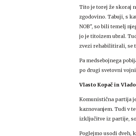
Tito je torej že skoraj 
zgodovino. Tabuji, s ka
NOB", so bili temelj nj
jo je titoizem ubral. 
zvezi rehabilitirali, se 
Pa medsebojnega pobija
po drugi svetovni vojni.
Vlasto Kopač in Vlad
Komunistična partija j
kaznovanjem. Tudi v te
izključitve iz partije,
Poglejmo usodi dveh, kak