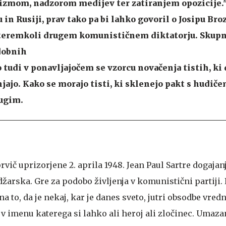
izmom, nadzorom medijev ter zatiranjem opozicije.
in Rusiji, prav tako pa bi lahko govoril o Josipu Bro
kateremkoli drugem komunističnem diktatorju. Skupn
dobnih
 tudi v ponavljajočem se vzorcu novačenja tistih, ki
jajo. Kako se morajo tisti, ki sklenejo pakt s hudiče
rugim.
vič uprizorjene 2. aprila 1948. Jean Paul Sartre dogajan
Madžarska. Gre za podobo življenja v komunistični partiji.
na to, da je nekaj, kar je danes sveto, jutri obsodbe vredn
, v imenu katerega si lahko ali heroj ali zločinec. Umaza