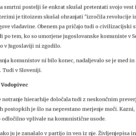
na smrtni postelji še enkrat skušal pretentati svojo vest 
terimi je titoizem skušal ohranjati "izročila revolucije i
egove vladavine. Obenem pa pričajo tudi o civilizacijski s
Tudi po tem, ko so umorjene jugoslovanske komuniste v S
to v Jugoslaviji ni zgodilo.
nja komunistov ni bilo konec, nadaljevalo se je med in 
 Tudi v Sloveniji.
o Vodopivec
e notranje hierarhije določala tudi z neskončnim prever
h postopkih je šlo na neprestano merjenje moči. Kazni, 
 so odločilno vplivale na komunistične usode.
o ju je zanašalo v partijo in ven iz nje. Življenjepisa i