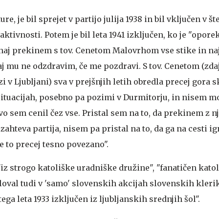
e, je bil sprejet v partijo julija 1938 in bil vključen v št
ktivnosti. Potem je bil leta 1941 izključen, ko je "opore
 naj prekinem s tov. Cenetom Malovrhom vse stike in naj
aj mu ne odzdravim, če me pozdravi. S tov. Cenetom (zdaj
 v Ljubljani) sva v prejšnjih letih obredla precej gora sk
 situacijah, posebno pa pozimi v Durmitorju, in nisem 
o sem cenil čez vse. Pristal sem na to, da prekinem z n
to zahteva partija, nisem pa pristal na to, da ga na cesti i
je to precej tesno povezano".
"iz strogo katoliške uradniške družine", "fanatičen katol
eloval tudi v 'samo' slovenskih akcijah slovenskih kleri
 tega leta 1933 izključen iz ljubljanskih srednjih šol".