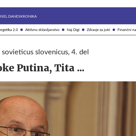
Želite prejemati e-novice?
Uživajmo pametno
OSEL DANES
KRONIKA
rgetika 2.0
Aktivno državljanstvo
Naj Digi
Zdravje za jutri
Finančni na
vieticus slovenicus, 4. del
e Putina, Tita ...