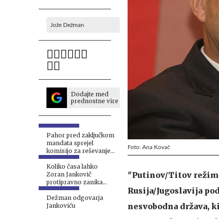
Jože Dežman
Dodajte med
prednostne vire
Pahor pred zaključkom
mandata sprejel
Foto: Ana Kovač
komisijo za reševanje
prikritih grobišč
Koliko časa lahko
"Putinov/Titov režim 
Zoran Jankovič
protipravno zanika
Rusija/Jugoslavija po
pravico do groba in
spomina?
Dežman odgovarja
nesvobodna država, ki 
Jankoviću