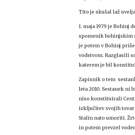
Tito je skušal laž uvelja
1. maja 1979 je Bohinj
spomenik bohinjskim re
je potem v Bohinj priš
vodstvom. Razglasili so
katerem je bil konstitu
Zapisnik o tem sestanku
leta 2010. Sestanek ni b
niso konstituirali Cen
izključitev svojih tovari
Stalin nato umoriti. Žr
in potem prevzel voden