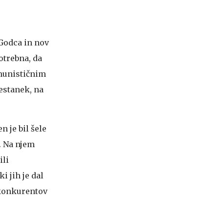
Godca in nov
otrebna, da
omunističnim
sestanek, na
 je bil šele
9. Na njem
ili
i jih je dal
l konkurentov