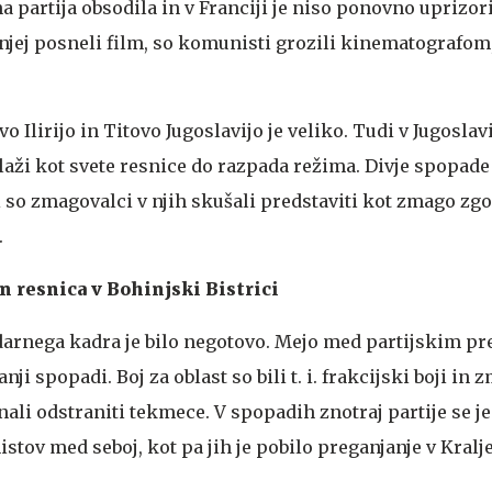
partija obsodila in v Franciji je niso ponovno uprizoril
o njej posneli film, so komunisti grozili kinematografom,
 Ilirijo in Titovo Jugoslavijo je veliko. Tudi v Jugoslavi
aži kot svete resnice do razpada režima. Divje spopad
 so zmagovalci v njih skušali predstaviti kot zmago zg
.
in resnica v Bohinjski Bistrici
udarnega kadra je bilo negotovo. Mejo med partijskim pr
nji spopadi. Boj za oblast so bili t. i. frakcijski boji in 
o znali odstraniti tekmece. V spopadih znotraj partije se j
tov med seboj, kot pa jih je pobilo preganjanje v Kralj