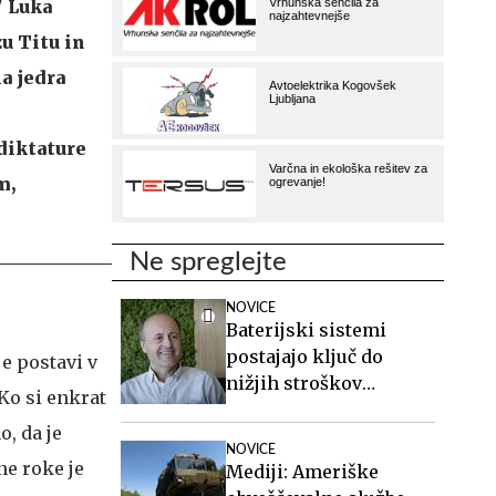
" Luka
zu Titu in
a jedra
 diktature
m,
Ne spreglejte
NOVICE
Baterijski sistemi
postajajo ključ do
je postavi v
nižjih stroškov
 Ko si enkrat
elektrike v podjetjih
o, da je
NOVICE
ne roke je
Mediji: Ameriške