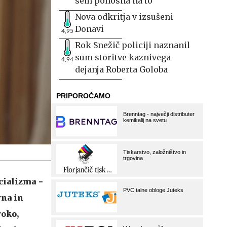
sem ponosna na to
Nova odkritja v izsušeni
Donavi
4,95
Rok Snežič policiji naznanil
sum storitve kaznivega
4,94
dejanja Roberta Goloba
cializma −
rna in
roko,