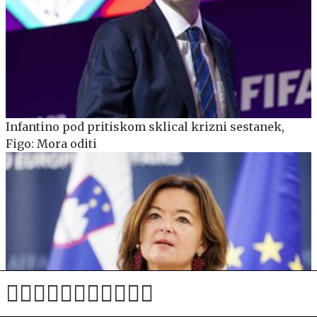
Infantino pod pritiskom sklical krizni sestanek,
Figo: Mora oditi