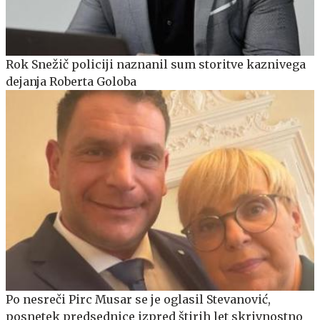
Rok Snežič policiji naznanil sum storitve kaznivega
dejanja Roberta Goloba
Po nesreči Pirc Musar se je oglasil Stevanović,
posnetek predsednice izpred štirih let skrivnostno