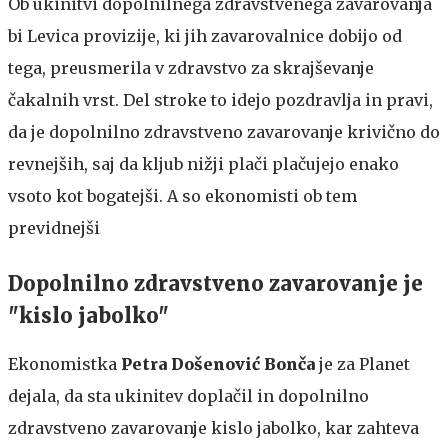
Ob ukinitvi dopolnilnega zdravstvenega zavarovanja
bi Levica provizije, ki jih zavarovalnice dobijo od
tega, preusmerila v zdravstvo za skrajševanje
čakalnih vrst. Del stroke to idejo pozdravlja in pravi,
da je dopolnilno zdravstveno zavarovanje krivično do
revnejših, saj da kljub nižji plači plačujejo enako
vsoto kot bogatejši. A so ekonomisti ob tem
previdnejši
Dopolnilno zdravstveno zavarovanje je
"kislo jabolko"
Ekonomistka
Petra Došenović Bonča
je za Planet
dejala, da sta ukinitev doplačil in dopolnilno
zdravstveno zavarovanje kislo jabolko, kar zahteva