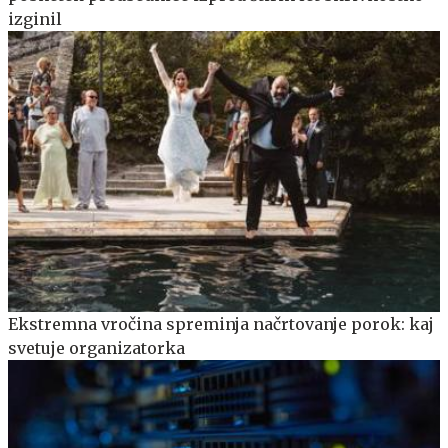
izginil
Ekstremna vročina spreminja načrtovanje porok: kaj
svetuje organizatorka