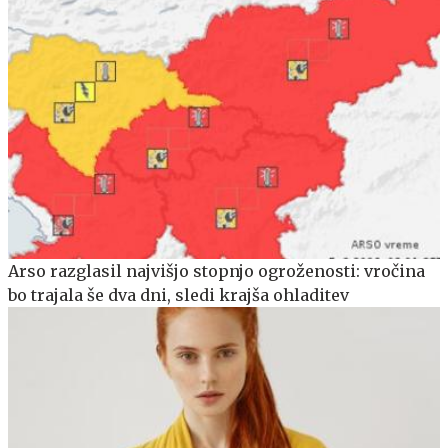
Arso razglasil najvišjo stopnjo ogroženosti: vročina
bo trajala še dva dni, sledi krajša ohladitev