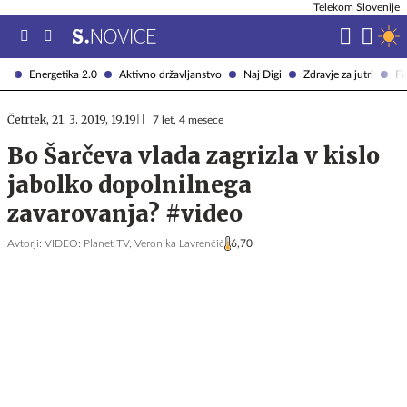
Telekom Slovenije
Energetika 2.0
Aktivno državljanstvo
Naj Digi
Zdravje za jutri
Fi
Četrtek, 21. 3. 2019, 19.19
7 let, 4 mesece
Bo Šarčeva vlada zagrizla v kislo
jabolko dopolnilnega
zavarovanja? #video
Avtorji:
VIDEO: Planet TV,
Veronika Lavrenčič
6,70