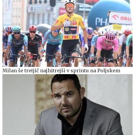
Milan še tretjič najhitrejši v sprintu na Poljskem