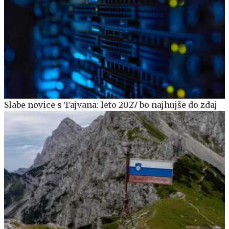
Slabe novice s Tajvana: leto 2027 bo najhujše do zdaj