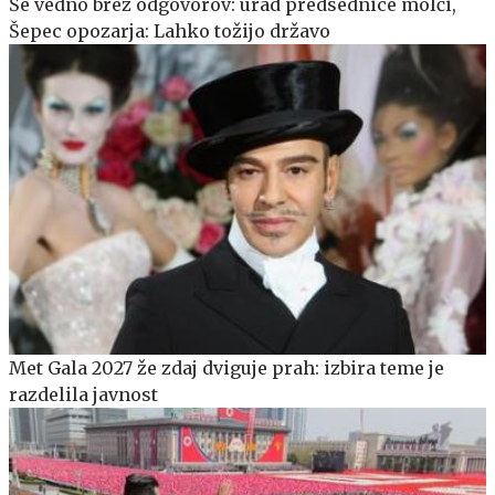
Še vedno brez odgovorov: urad predsednice molči,
Šepec opozarja: Lahko tožijo državo
Met Gala 2027 že zdaj dviguje prah: izbira teme je
razdelila javnost