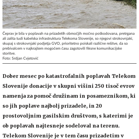
Čeprav je bila v poplavah na prizadetih območjih močno poškodovana, pretrgana
ali zalita tudi kabelska infrastruktura Telekoma Slovenije, so njegovi strokovnjaki,
skupaj s strokovnjaki podjetja GVO, prioritetno poiskali različne rešitve, da so
prebivalcem v najkrajšem mogočem času zagotovili fiksne komunikacijske
storitve.
Foto: Srdjan Cvjetović
Dober mesec po katastrofalnih poplavah Telekom
Slovenije donacije v skupni višini 250 tisoč evrov
namenja za pomoč družinam in posameznikom, ki
so jih poplave najbolj prizadele, in 20
prostovoljnim gasilskim društvom, s katerimi je
ob poplavah najtesneje sodeloval na terenu.
Telekom Slovenije je v tem času prizadetim v