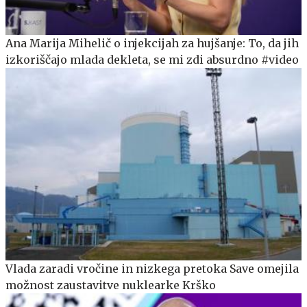
Ana Marija Mihelič o injekcijah za hujšanje: To, da jih
izkoriščajo mlada dekleta, se mi zdi absurdno #video
Vlada zaradi vročine in nizkega pretoka Save omejila
možnost zaustavitve nuklearke Krško