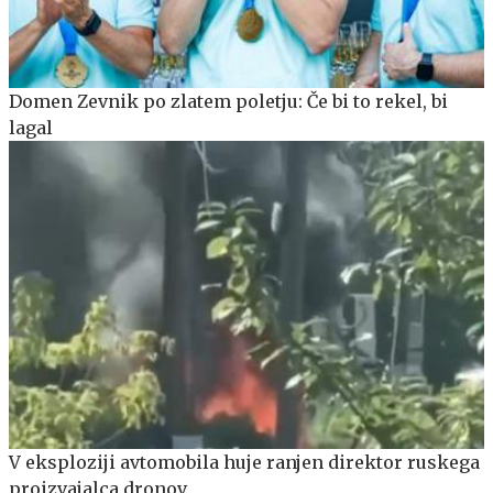
Domen Zevnik po zlatem poletju: Če bi to rekel, bi
lagal
V eksploziji avtomobila huje ranjen direktor ruskega
proizvajalca dronov