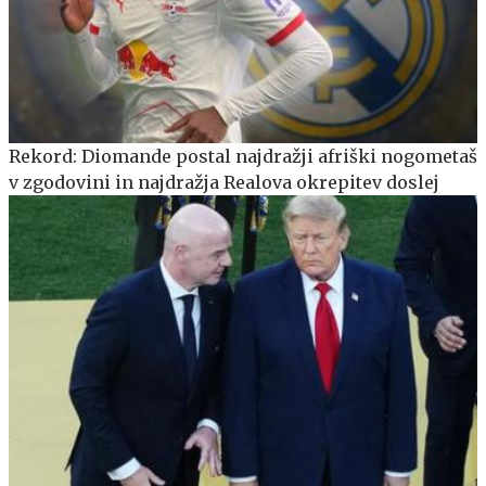
Rekord: Diomande postal najdražji afriški nogometaš
v zgodovini in najdražja Realova okrepitev doslej