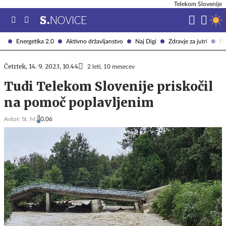
Telekom Slovenije
Energetika 2.0
Aktivno državljanstvo
Naj Digi
Zdravje za jutri
Fi
Četrtek, 14. 9. 2023, 10.44
2 leti, 10 mesecev
Tudi Telekom Slovenije priskočil
na pomoč poplavljenim
Avtor:
St. M.
0,06