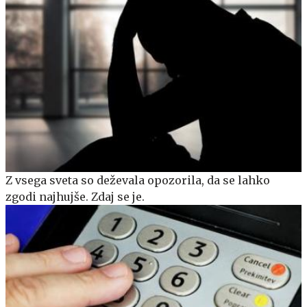
Z vsega sveta so deževala opozorila, da se lahko
zgodi najhujše. Zdaj se je.