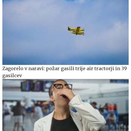
Zagorelo v naravi: požar gasili trije air tractorji in 39
gasilcev