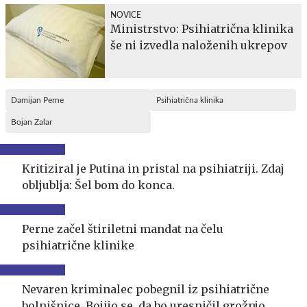
NOVICE
Ministrstvo: Psihiatrična klinika
še ni izvedla naloženih ukrepov
Damijan Perne
Psihiatrična klinika
Bojan Zalar
Kritiziral je Putina in pristal na psihiatriji. Zdaj
obljublja: Šel bom do konca.
Perne začel štiriletni mandat na čelu
psihiatrične klinike
Nevaren kriminalec pobegnil iz psihiatrične
bolnišnice. Bojijo se, da bo uresničil grožnjo.