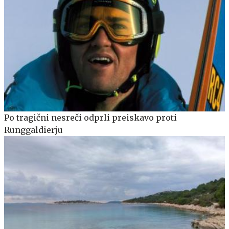
Po tragični nesreči odprli preiskavo proti
Runggaldierju