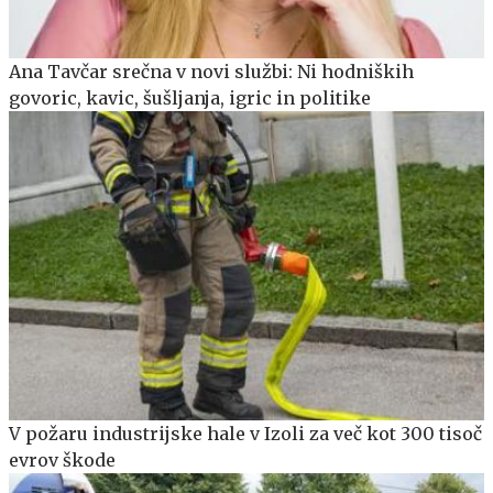
Ana Tavčar srečna v novi službi: Ni hodniških
govoric, kavic, šušljanja, igric in politike
V požaru industrijske hale v Izoli za več kot 300 tisoč
evrov škode