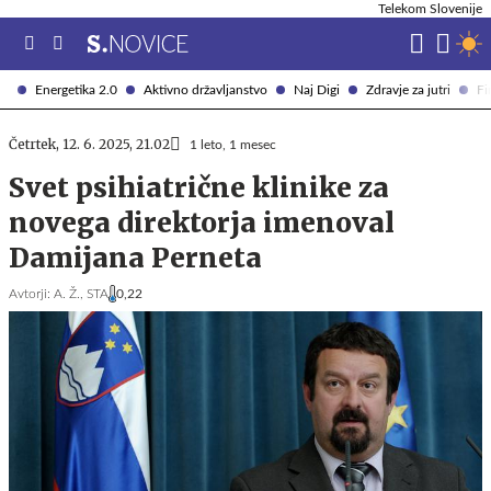
Telekom Slovenije
Energetika 2.0
Aktivno državljanstvo
Naj Digi
Zdravje za jutri
Fi
Četrtek, 12. 6. 2025, 21.02
1 leto, 1 mesec
Svet psihiatrične klinike za
novega direktorja imenoval
Damijana Perneta
Avtorji:
A. Ž.,
STA
0,22