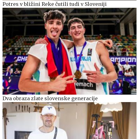
Potres v bližini Reke čutili tudi v Sloveniji
Dva obraza zlate slovenske generacije