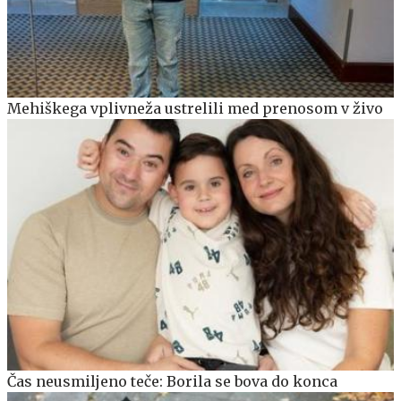
Mehiškega vplivneža ustrelili med prenosom v živo
Čas neusmiljeno teče: Borila se bova do konca