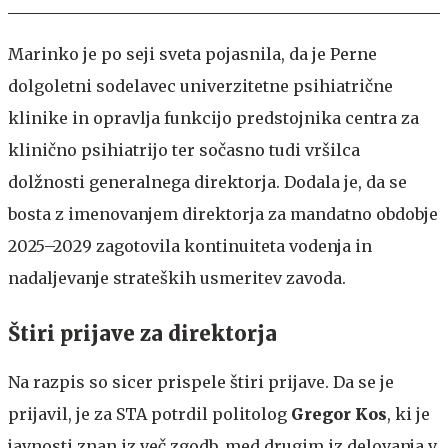
Marinko je po seji sveta pojasnila, da je Perne
dolgoletni sodelavec univerzitetne psihiatrične
klinike in opravlja funkcijo predstojnika centra za
klinično psihiatrijo ter sočasno tudi vršilca
dolžnosti generalnega direktorja. Dodala je, da se
bosta z imenovanjem direktorja za mandatno obdobje
2025–2029 zagotovila kontinuiteta vodenja in
nadaljevanje strateških usmeritev zavoda.
Štiri prijave za direktorja
Na razpis so sicer prispele štiri prijave. Da se je
prijavil, je za STA potrdil politolog
Gregor Kos
, ki je
javnosti znan iz več zgodb, med drugim iz delovanja v