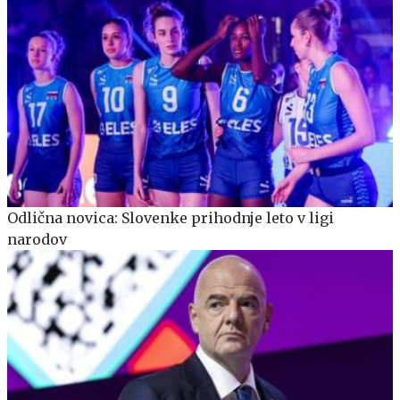
Odlična novica: Slovenke prihodnje leto v ligi
narodov