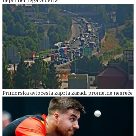
neprimernega vedenja
Primorska avtocesta zaprta zaradi prometne nesreče