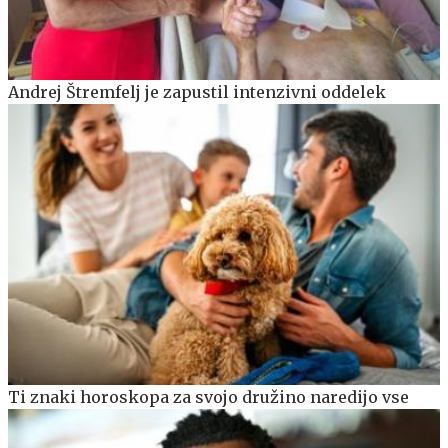
Andrej Štremfelj je zapustil intenzivni oddelek
Ti znaki horoskopa za svojo družino naredijo vse