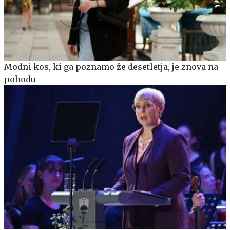
Modni kos, ki ga poznamo že desetletja, je znova na
pohodu