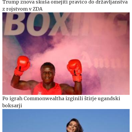
Trump znova skuša omejiti pravico do državljanstva
z rojstvom v ZDA
Po igrah Commonwealtha izginili štirje ugandski
boksarji