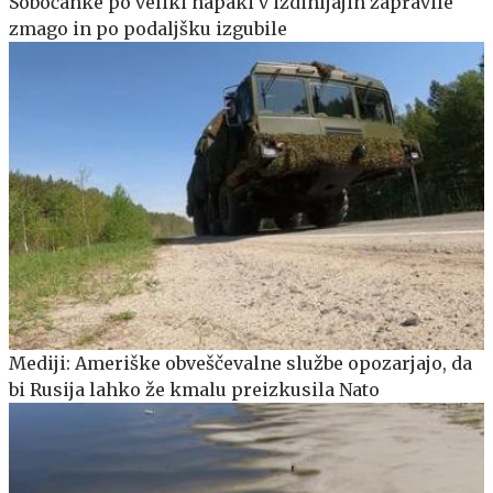
Sobočanke po veliki napaki v izdihljajih zapravile
zmago in po podaljšku izgubile
Mediji: Ameriške obveščevalne službe opozarjajo, da
bi Rusija lahko že kmalu preizkusila Nato