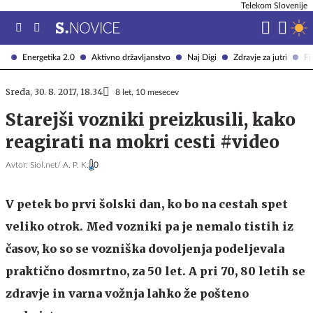
Telekom Slovenije
Energetika 2.0
Aktivno državljanstvo
Naj Digi
Zdravje za jutri
Fi
Sreda, 30. 8. 2017, 18.34
8 let, 10 mesecev
Starejši vozniki preizkusili, kako
reagirati na mokri cesti #video
Avtor:
Siol.net/ A. P. K.
0
V petek bo prvi šolski dan, ko bo na cestah spet
veliko otrok. Med vozniki pa je nemalo tistih iz
časov, ko so se vozniška dovoljenja podeljevala
praktično dosmrtno, za 50 let. A pri 70, 80 letih se
zdravje in varna vožnja lahko že pošteno