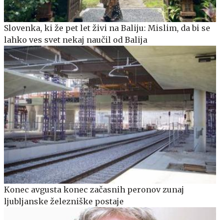
Slovenka, ki že pet let živi na Baliju: Mislim, da bi se
lahko ves svet nekaj naučil od Balija
Konec avgusta konec začasnih peronov zunaj
ljubljanske železniške postaje