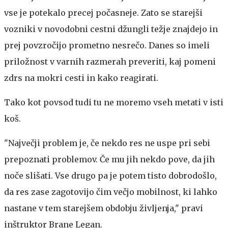
vse je potekalo precej počasneje. Zato se starejši
vozniki v novodobni cestni džungli težje znajdejo in
prej povzročijo prometno nesrečo. Danes so imeli
priložnost v varnih razmerah preveriti, kaj pomeni
zdrs na mokri cesti in kako reagirati.
Tako kot povsod tudi tu ne moremo vseh metati v isti
koš.
"Največji problem je, če nekdo res ne uspe pri sebi
prepoznati problemov. Če mu jih nekdo pove, da jih
noče slišati. Vse drugo pa je potem tisto dobrodošlo,
da res zase zagotovijo čim večjo mobilnost, ki lahko
nastane v tem starejšem obdobju življenja," pravi
inštruktor Brane Legan.