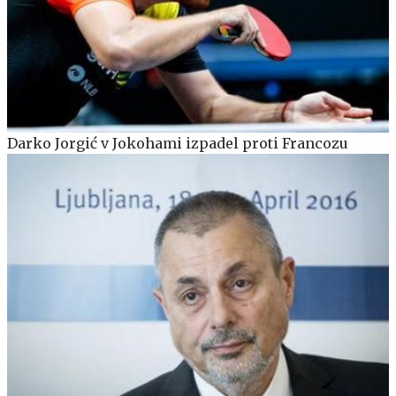
Darko Jorgić v Jokohami izpadel proti Francozu