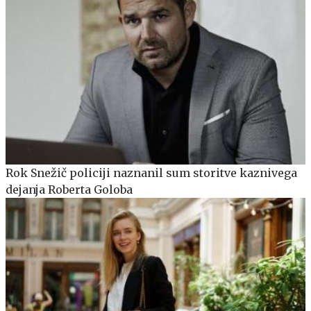
Rok Snežič policiji naznanil sum storitve kaznivega
dejanja Roberta Goloba