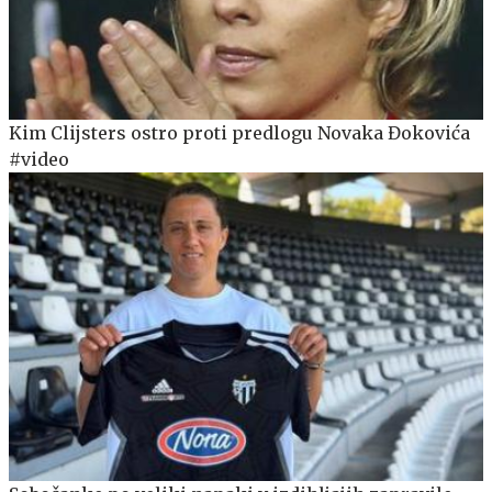
Kim Clijsters ostro proti predlogu Novaka Đokovića
#video