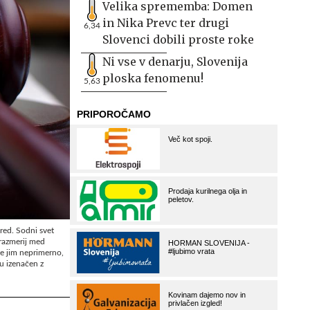
Velika sprememba: Domen
in Nika Prevc ter drugi
6,34
Slovenci dobili proste roke
Ni vse v denarju, Slovenija
ploska fenomenu!
5,63
zred. Sodni svet
orazmerij med
se jim neprimerno,
ju izenačen z