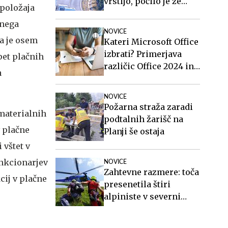
vrstijo, počilo je že
 položaja
četrtič #foto
vnega
NOVICE
a je osem
Kateri Microsoft Office
izbrati? Primerjava
pet plačnih
različic Office 2024 in
a
Office 2021.
NOVICE
Požarna straža zaradi
 materialnih
podtalnih žarišč na
v plačne
Planji še ostaja
 vštet v
unkcionarjev
NOVICE
Zahtevne razmere: toča
cij v plačne
presenetila štiri
alpiniste v severni
steni Mojstrovke