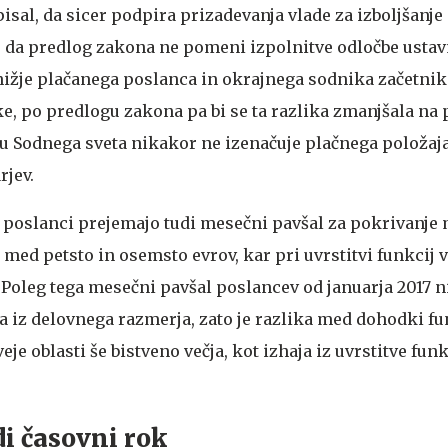
apisal, da sicer podpira prizadevanja vlade za izboljšanje
, da predlog zakona ne pomeni izpolnitve odločbe usta
nižje plačanega poslanca in okrajnega sodnika začetnik
e, po predlogu zakona pa bi se ta razlika zmanjšala na 
u Sodnega sveta nikakor ne izenačuje plačnega položaj
rjev.
a poslanci prejemajo tudi mesečni pavšal za pokrivanje
med petsto in osemsto evrov, kar pri uvrstitvi funkcij 
Poleg tega mesečni pavšal poslancev od januarja 2017 ni
iz delovnega razmerja, zato je razlika med dohodki f
je oblasti še bistveno večja, kot izhaja iz uvrstitve funk
i časovni rok