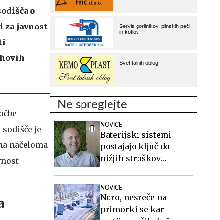
sodišča o
i za javnost
ti
ihovih
Ne spreglejte
ločbe
NOVICE
 sodišče je
Baterijski sistemi
ima načeloma
postajajo ključ do
nižjih stroškov
vnost
elektrike v podjetjih
NOVICE
Noro, nesreče na
a
primorki se kar