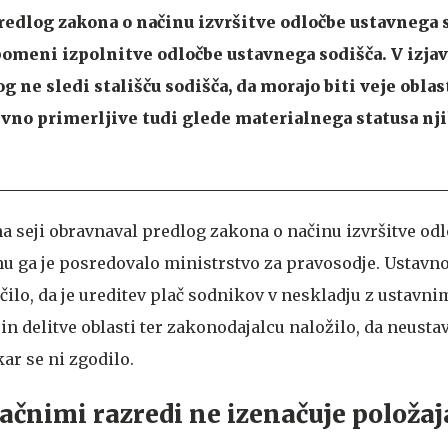
redlog zakona o načinu izvršitve odločbe ustavnega 
omeni izpolnitve odločbe ustavnega sodišča. V izjav
og ne sledi stališču sodišča, da morajo biti veje oblas
vno primerljive tudi glede materialnega statusa nj
 na seji obravnaval predlog zakona o načinu izvršitve od
mu ga je posredovalo ministrstvo za pravosodje. Ustavno
očilo, da je ureditev plač sodnikov v neskladju z ustavn
n delitve oblasti ter zakonodajalcu naložilo, da neusta
kar se ni zgodilo.
ačnimi razredi ne izenačuje položaj