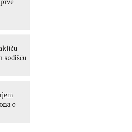
 prve
akliču
m sodišču
rjem
kona o