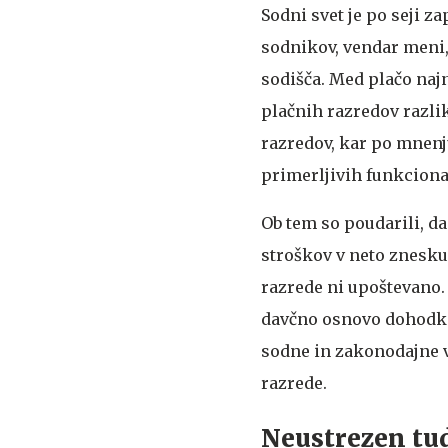
Sodni svet je po seji z
sodnikov, vendar meni
sodišča. Med plačo naj
plačnih razredov razlik
razredov, kar po mnenj
primerljivih funkciona
Ob tem so poudarili, d
stroškov v neto znesku 
razrede ni upoštevano. 
davčno osnovo dohodka 
sodne in zakonodajne ve
razrede.
Neustrezen tud