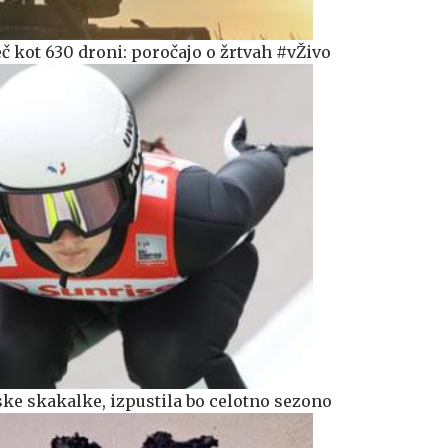
č kot 630 droni: poročajo o žrtvah #vŽivo
ke skakalke, izpustila bo celotno sezono