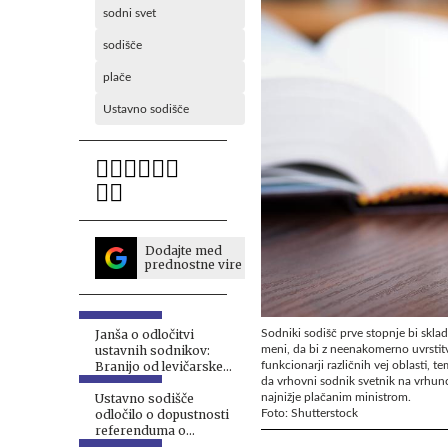
sodni svet
sodišče
plače
Ustavno sodišče
Dodajte med
prednostne vire
Sodniki sodišč prve stopnje bi sklad
Janša o odločitvi
meni, da bi z neenakomerno uvrstitv
ustavnih sodnikov:
funkcionarji različnih vej oblasti, 
Branijo od levičarske
da vrhovni sodnik svetnik na vrhunc
politike škodljivo stanje
najnižje plačanim ministrom.
Ustavno sodišče
Foto: Shutterstock
odločilo o dopustnosti
referenduma o
interventnem zakonu