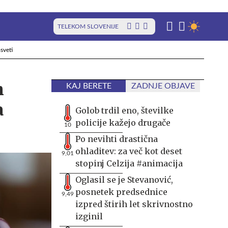
TELEKOM SLOVENIJE
sveti
h
KAJ BERETE
ZADNJE OBJAVE
a
Golob trdil eno, številke
policije kažejo drugače
10
Po nevihti drastična
ohladitev: za več kot deset
9,01
stopinj Celzija #animacija
Oglasil se je Stevanović,
posnetek predsednice
9,49
izpred štirih let skrivnostno
izginil