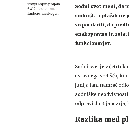
Tanja Fajon prejela
Sodni svet meni, da p
5.412 evrov bruto
funkcionarskega
sodniških plačah ne p
nadomestila
so poudarili, da predl
enakopravne in relati
funkcionarjev.
Sodni svet je v četrtek
ustavnega sodišča, ki 
junija lani namreč odl
sodniške neodvisnosti i
odpravi do 3. januarja, 
Razlika med pl