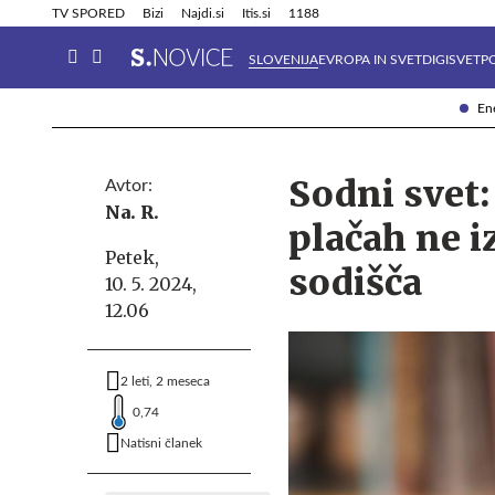
Info in obvestila
Tehnik
TV SPORED
Bizi
Najdi.si
Itis.si
1188
SLOVENIJA
EVROPA IN SVET
DIGISVET
P
Ene
Sodni svet:
Avtor:
Na. R.
plačah ne i
Petek,
sodišča
10. 5. 2024,
12.06
2 leti, 2 meseca
0,74
Natisni članek