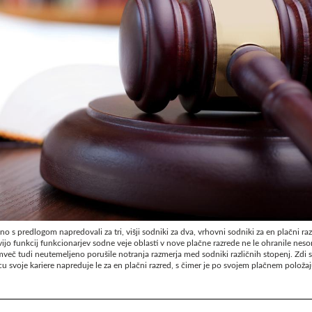
no s predlogom napredovali za tri, višji sodniki za dva, vrhovni sodniki za en plačni ra
ijo funkcij funkcionarjev sodne veje oblasti v nove plačne razrede ne le ohranile nes
temveč tudi neutemeljeno porušile notranja razmerja med sodniki različnih stopenj. Zdi 
u svoje kariere napreduje le za en plačni razred, s čimer je po svojem plačnem položa