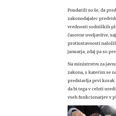
Poudarili so še, da pre
zakonodajalec predvid
vrednosti sodniških pl
časovne uveljavitve, sa
protiustavnosti naložil
januarja, zdaj pa so pr
Na ministrstvu za javn
zakona, s katerim se na
predstavlja prvi korak 
da bi tega v celoti ure
vseh funkcionarjev v pl