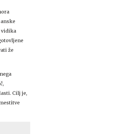
mora
janske
 vidika
gotovljene
ati že
tnega
č,
ti. Cilj je,
umestitve