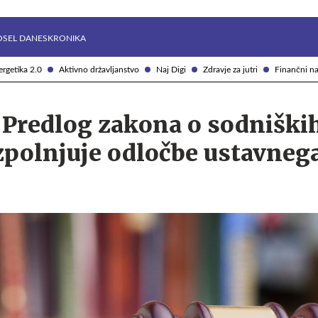
Želite prejemati e-novice?
Uživajmo pametno
OSEL DANES
KRONIKA
rgetika 2.0
Aktivno državljanstvo
Naj Digi
Zdravje za jutri
Finančni na
 Predlog zakona o sodniški
zpolnjuje odločbe ustavneg