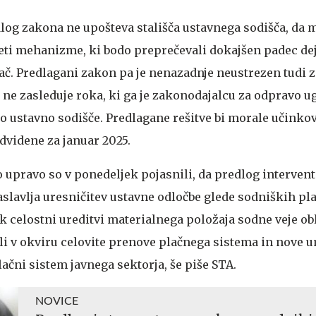
dlog zakona ne upošteva stališča ustavnega sodišča, da 
eti mehanizme, ki bodo preprečevali dokajšen padec de
ač. Predlagani zakon pa je nenazadnje neustrezen tudi z
j ne zasleduje roka, ki ga je zakonodajalcu za odpravo u
o ustavno sodišče. Predlagane rešitve bi morale učinkov
edvidene za januar 2025.
o upravo so v ponedeljek pojasnili, da predlog interven
slavlja uresničitev ustavne odločbe glede sodniških pla
k celostni ureditvi materialnega položaja sodne veje oblas
dili v okviru celovite prenove plačnega sistema in nove 
ačni sistem javnega sektorja, še piše STA.
NOVICE