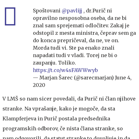
Spoštovani
@pavlijj
, dr.Purič ni
opravilno nesposobna oseba, da ne bi
znal sam sprejemati odločitev. Zakaj je
odstopil z mesta ministra, čeprav sem ga
do konca prepričeval, da ne, ve on.
Morda tudi vi. Ste pa enako znali
napadati tudi v vladi. Torej ne bi o
zaupanju. Toliko.
https://t.co/w4sFAWWwyb
— Marjan Šarec (@sarecmarjan)
June 4,
2020
V LMŠ so nam sicer povedali, da Purič ni član njihove
stranke. Na vprašanje, kako je mogoče, da sta
Klampferjeva in Purič postala predsednika
programskih odborov, če nista člana stranke, so
nam odgovorili, da statut stranke to dovoljuje in da