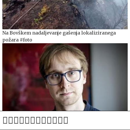
Na Bovškem nadaljevanje gašenja lokaliziranega
požara #foto
Infektolog David Zupančič v nejeveri nad tem, kar je