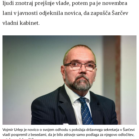
ljudi znotraj prejšnje vlade, potem pa je novembra
lani v javnosti odjeknila novica, da zapušča Šarčev
vladni kabinet.
Vojmir Urlep je novico o svojem odhodu s položaja državnega sekretarja v Šarčevi
vladi pospremil z besedami, da je bilo zdravje samo podlaga za njegovo odločitev,