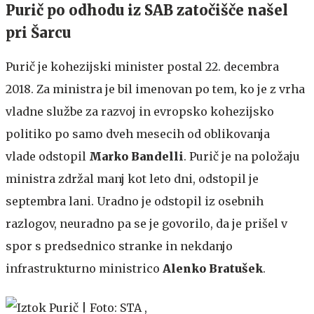
Purič po odhodu iz SAB zatočišče našel
pri Šarcu
Purič je kohezijski minister postal 22. decembra
2018. Za ministra je bil imenovan po tem, ko je z vrha
vladne službe za razvoj in evropsko kohezijsko
politiko po samo dveh mesecih od oblikovanja
vlade odstopil
Marko Bandelli
. Purič je na položaju
ministra zdržal manj kot leto dni, odstopil je
septembra lani. Uradno je odstopil iz osebnih
razlogov, neuradno pa se je govorilo, da je prišel v
spor s predsednico stranke in nekdanjo
infrastrukturno ministrico
Alenko Bratušek
.