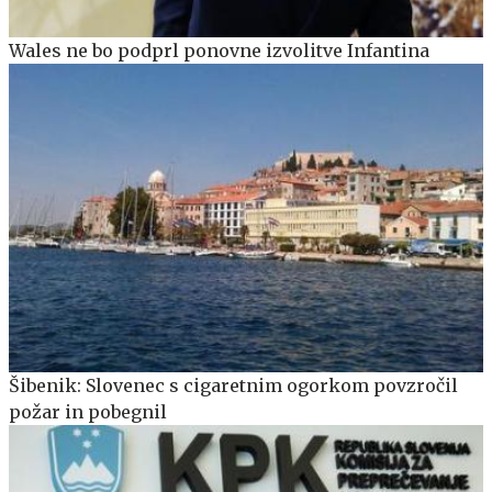
Wales ne bo podprl ponovne izvolitve Infantina
Šibenik: Slovenec s cigaretnim ogorkom povzročil
požar in pobegnil