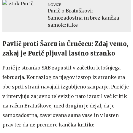
NOVICE
Purič o Bratuškovi:
Samozadostna in brez kančka
samokritike
Pavlič proti Šarcu in Črnčecu: Zdaj vemo,
zakaj je Purič pljuval lastno stranko
Purič je stranko SAB zapustil v začetku letošnjega
februarja. Kot razlog za njegov izstop iz stranke sta
obe sprti strani navajali izgubljeno zaupanje. Purič je
v intervjuju za javno televizijo nato izrazil več kritik
na račun Bratuškove, med drugim je dejal, da je
samozadostna, zaverovana sama vase in v lasten
prav ter da ne premore kančka kritike.