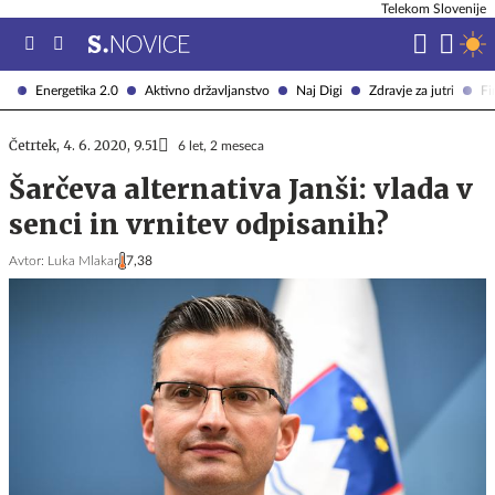
Telekom Slovenije
Energetika 2.0
Aktivno državljanstvo
Naj Digi
Zdravje za jutri
Fi
Četrtek, 4. 6. 2020, 9.51
6 let, 2 meseca
Šarčeva alternativa Janši: vlada v
senci in vrnitev odpisanih?
Avtor:
Luka Mlakar
7,38