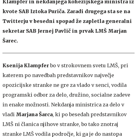
Klampfer in nekdanjega kohezijskega ministra iz
kvote SAB Iztoka Puriča. Zaradi drugega sta se na
Twitterju v besedni spopad že zapletla generalni
sekretar SAB Jernej Pavlič in prvak LMŠ Marjan
Šarec.
Ksenija Klampfer
bo v strokovnem svetu LMŠ, pri
katerem po navedbah predstavnikov največje
opozicijske stranke ne gre za vlado v senci, vodila
programski odbor za delo, družino, socialne zadeve
in enake možnosti. Nekdanja ministrica za delo v
vladi
Marjana Šarca
, ki po besedah predstavnikov
LMŠ ni članica njihove stranke, bo tako znotraj
stranke LMŠ vodila področje, ki ga je do nastopa