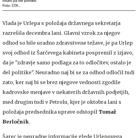
ostalo pa del politike.
Foto: STA ,
Vlada je Urlepa s položaja državnega sekretarja
razrešila decembra lani. Glavni vzrok za njegov
odhod so bile uradno zdravstvene težave, je pa Urlep
svoj odhod iz Šarčevega kabineta pospremil z izjavo,
da je "zdravje samo podlaga za to odločitev, ostalo je
del politike". Neuradno naj bi se za odhod odločil tudi
zato, ker naj bi se brez njegove vednosti zgodile
kadrovske menjave v nekaterih državnih podjetjih,
med drugim tudi v Petrolu, kjer je oktobra lani s
položaja predsednika uprave odstopil
Tomaž
Berločnik
.
Šarec je neuradne informacije glede Urlepovega