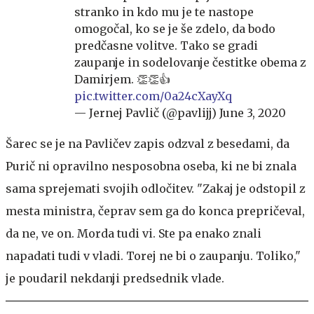
stranko in kdo mu je te nastope
omogočal, ko se je še zdelo, da bodo
predčasne volitve. Tako se gradi
zaupanje in sodelovanje čestitke obema z
Damirjem. 👏👏👍
pic.twitter.com/0a24cXayXq
— Jernej Pavlič (@pavlijj)
June 3, 2020
Šarec se je na Pavličev zapis odzval z besedami, da
Purič ni opravilno nesposobna oseba, ki ne bi znala
sama sprejemati svojih odločitev. "Zakaj je odstopil z
mesta ministra, čeprav sem ga do konca prepričeval,
da ne, ve on. Morda tudi vi. Ste pa enako znali
napadati tudi v vladi. Torej ne bi o zaupanju. Toliko,"
je poudaril nekdanji predsednik vlade.