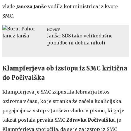
vlade
Janeza Janše
vodila kot ministrica iz kvote
SMC.
NOVICE
Janša: SDS tako velikodušne
ponudbe ni dobila nikoli
Klampferjeva ob izstopu iz SMC kritična
do Počivalška
Klampferjeva je SMC zapustila februarja letos
oziroma v času, ko je stranka že začela koalicijska
pogajanja za vstop v Janševo vlado. V pismu, ki ga je
takrat poslala prvaku SMC
Zdravku Počivalšku
, je
Klampferjeva sporočila, da se je za izstop iz SMC