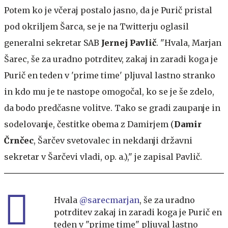
Potem ko je včeraj postalo jasno, da je Purič pristal
pod okriljem Šarca, se je na Twitterju oglasil
generalni sekretar SAB
Jernej Pavlič
. "Hvala, Marjan
Šarec, še za uradno potrditev, zakaj in zaradi koga je
Purič en teden v 'prime time' pljuval lastno stranko
in kdo mu je te nastope omogočal, ko se je še zdelo,
da bodo predčasne volitve. Tako se gradi zaupanje in
sodelovanje, čestitke obema z Damirjem (
Damir
Črnčec
, Šarčev svetovalec in nekdanji državni
sekretar v Šarčevi vladi, op. a.)," je zapisal Pavlič.
Hvala
@sarecmarjan
, še za uradno
potrditev zakaj in zaradi koga je Purič en
teden v "prime time" pljuval lastno