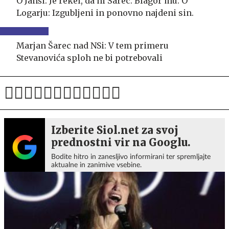
O Janši: Je rekel, da ni Šarec. Blagor mu. O
Logarju: Izgubljeni in ponovno najdeni sin.
Marjan Šarec nad NSi: V tem primeru
Stevanovića sploh ne bi potrebovali
Izberite Siol.net za svoj
prednostni vir na Googlu.
Bodite hitro in zanesljivo informirani ter spremljajte
aktualne in zanimive vsebine.