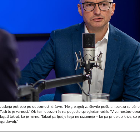
oudarja potrebo po odpornosti države: "Ne gre zgolj za število pušk, ampak za splošn
 Tudi to je varnost." Ob tem opozori še na pogosto spregledan vidik: "V varnostno-ob
agati takrat, ko je mirno. Takrat pa ljudje tega ne razumejo – ko pa pride do krize, so pra
ega dovolj."