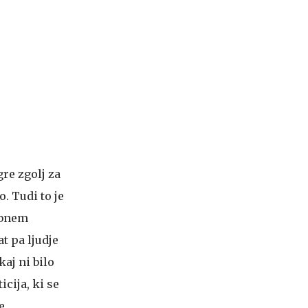
re zgolj za
. Tudi to je
mbnem
t pa ljudje
kaj ni bilo
cija, ki se
e.