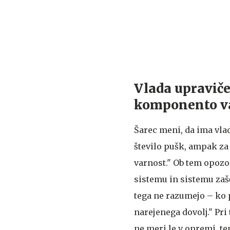
Vlada upraviče
komponento v
Šarec meni, da ima vlad
število pušk, ampak za
varnost." Ob tem opoz
sistemu in sistemu zašč
tega ne razumejo – ko pa
narejenega dovolj." Pri
ne meri le v opremi, t