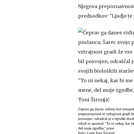
Njegova prepoznavnost i
predsodkov: "Ljudje te 
Čeprav ga danes vidimo kot evropsk
prepoznavnost in vztrajnost gradi že 
posvojen, odraščal je v rejniški druž
nikoli ni spoznal. "To ni nekaj, kar 
del moje zgodbe," pravi.
Foto: Liam Toni Šironjič