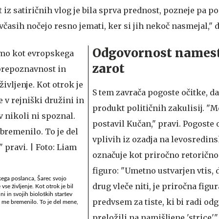
z satiričnih vlog je bila sprva prednost, pozneje pa po
včasih nočejo resno jemati, ker si jih nekoč nasmejal," 
Odgovornost namesto
zarot
S tem zavrača pogoste očitke, da 
produkt političnih zakulisij. "M
postavil Kučan," pravi. Pogoste 
vplivih iz ozadja na levosredin
označuje kot priročno retorično
figuro: "Umetno ustvarjen vtis,
ega poslanca, Šarec svojo
drug vleče niti, je priročna figu
vse življenje. Kot otrok je bil
ini in svojih bioloških staršev
predvsem za tiste, ki bi radi od
bi me bremenilo. To je del mene,
preložili na namišljene 'strice'.