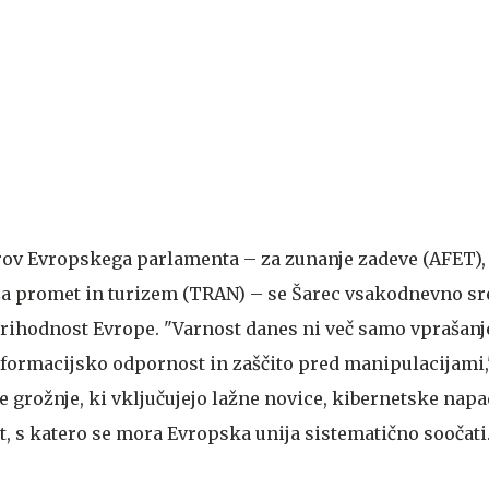
rov Evropskega parlamenta – za zunanje zadeve (AFET),
za promet in turizem (TRAN) – se Šarec vsakodnevno sr
prihodnost Evrope. "Varnost danes ni več samo vprašanje
informacijsko odpornost in zaščito pred manipulacijami,
e grožnje, ki vključujejo lažne novice, kibernetske napa
t, s katero se mora Evropska unija sistematično soočati