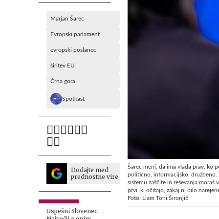
Marjan Šarec
Evropski parlament
evropski poslanec
širitev EU
Črna gora
Spotkast
Šarec meni, da ima vlada prav, ko p
Dodajte med
politično, informacijsko, družbeno.
prednostne vire
sistemu zaščite in reševanja moraš vl
prvi, ki očitajo, zakaj ni bilo narejen
Foto: Liam Toni Šironjič
Uspešni Slovenec:
Največji z enim