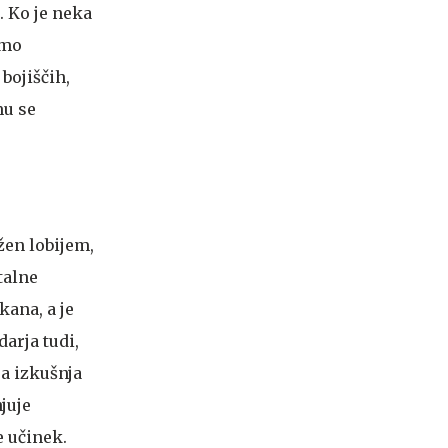
. Ko je neka
amo
 bojiščih,
mu se
en lobijem,
talne
ana, a je
arja tudi,
Ta izkušnja
juje
e učinek.