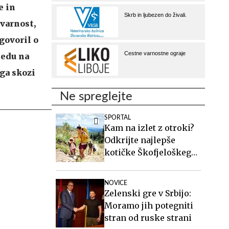
e in
 varnost,
govoril o
ledu na
 ga skozi
Ne spreglejte
SPORTAL
Kam na izlet z otroki?
Odkrijte najlepše
kotičke Škofjeloškega
hribovja.
NOVICE
Zelenski gre v Srbijo:
Moramo jih potegniti
stran od ruske strani