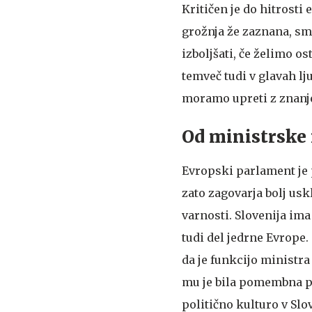
Kritičen je do hitrosti
grožnja že zaznana, sm
izboljšati, če želimo os
temveč tudi v glavah lj
moramo upreti z znanje
Od ministrske 
Evropski parlament je
zato zagovarja bolj usk
varnosti. Slovenija im
tudi del jedrne Evrope.
da je funkcijo ministr
mu je bila pomembna p
politično kulturo v Slo