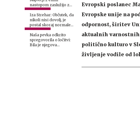
Evropski poslanec Mar
nastopom zaslužijo za
lamborghinija #video
Evropske unije na pod
Iza Strehar: Občutek, da
nikoli nisi dovolj, je
odpornost, širitev Un
postal skoraj normalen
#Spotkast
aktualnih varnostnih 
Naša pevka odkrito
spregovorila o ločitvi:
politično kulturo v Sl
Bila je njegova
odločitev
življenje vodile od l