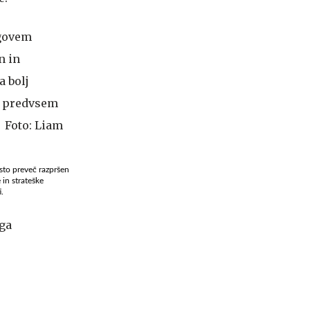
to preveč razpršen
 in strateške
.
ega