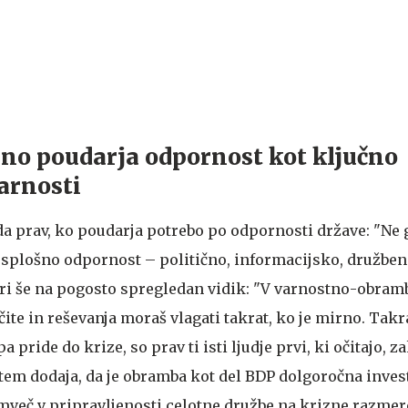
no poudarja odpornost kot ključno
arnosti
a prav, ko poudarja potrebo po odpornosti države: "Ne g
 splošno odpornost – politično, informacijsko, družbeno
ori še na pogosto spregledan vidik: "V varnostno-obra
ite in reševanja moraš vlagati takrat, ko je mirno. Takra
 pride do krize, so prav ti isti ljudje prvi, ki očitajo, za
 tem dodaja, da je obramba kot del BDP dolgoročna investi
emveč v pripravljenosti celotne družbe na krizne razmer