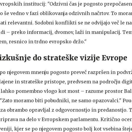
 evropskih institucij: "Odzivni čas je pogosto prepočasen
o še vedno v fazi oblikovanja odzivnih načrtov. To mor
tati relevantni. Sodobni konflikti se ne odvijajo več le na
udi – preko informacij, dvomov, laži in manipulacij. Te
m, resnico in trdno evropsko držo."
izkušnje do strateške vizije Evrope
 po njegovem mnenju pogosto preveč razpršen in podvrž
lajene in strateške pristope, predvsem na področju digi
a lahko pomembno vlogo kot most – razume prostor Balk
 "Zato moramo biti pobudniki, ne samo opazovalci." Poud
a za obrambo opravljal z odgovornostjo in predanostjo. 
riprava na delo v Evropskem parlamentu. Kritično ocen
veniji, kjer se po njegovem pogosto bolj kot vsebina štej