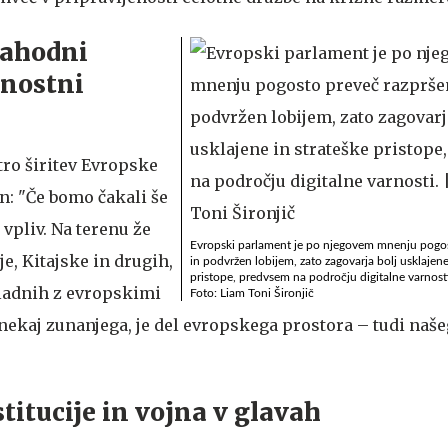
Zahodni
rnostni
tro širitev Evropske
n: "Če bomo čakali še
 vpliv. Na terenu že
Evropski parlament je po njegovem mnenju pogos
e, Kitajske in drugih,
in podvržen lobijem, zato zagovarja bolj usklajene
pristope, predvsem na področju digitalne varnosti
ladnih z evropskimi
Foto: Liam Toni Šironjič
nekaj zunanjega, je del evropskega prostora – tudi naš
titucije in vojna v glavah