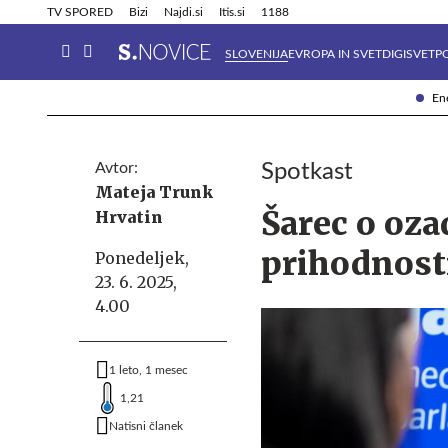
Info in obvestila
Tehnik
TV SPORED
Bizi
Najdi.si
Itis.si
1188
SLOVENIJA
EVROPA IN SVET
DIGISVET
P
Ene
Avtor:
Spotkast
Mateja Trunk
Šarec o oza
Hrvatin
prihodnost
Ponedeljek,
23. 6. 2025,
4.00
1 leto, 1 mesec
1,21
Natisni članek