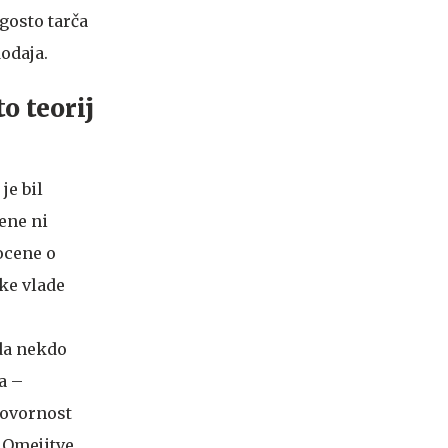
gosto tarča
dodaja.
 teorij
je bil
ene ni
ocene o
ske vlade
 da nekdo
ra –
govornost
" Omejitve