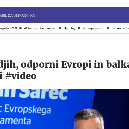
Želite prejemati e-novice?
Uživajmo pametno
OSEL DANES
KRONIKA
rgetika 2.0
Aktivno državljanstvo
Naj Digi
Zdravje za jutri
Finančni na
djih, odporni Evropi in bal
i #video