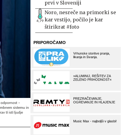
prvi v Sloveniji
Noro, nesreče na primorki se
kar vrstijo, počilo je kar
4,79
štirikrat #foto
o odpornost –
rambnem sistemu in
v ti isti ljudje