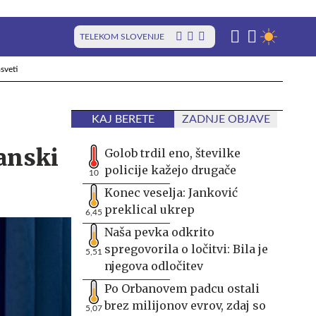
TELEKOM SLOVENIJE
sveti
KAJ BERETE
ZADNJE OBJAVE
kanski
Golob trdil eno, številke
policije kažejo drugače
10
Konec veselja: Janković
preklical ukrep
6,45
Naša pevka odkrito
spregovorila o ločitvi: Bila je
5,51
njegova odločitev
Po Orbanovem padcu ostali
brez milijonov evrov, zdaj so
5,07