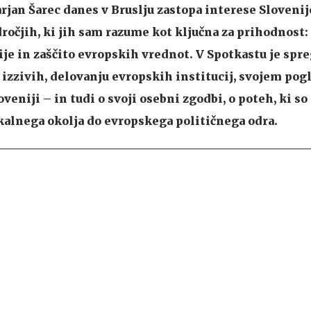
jan Šarec danes v Bruslju zastopa interese Slovenij
ročjih, ki jih sam razume kot ključna za prihodnost:
ije in zaščito evropskih vrednot. V Spotkastu je spre
izzivih, delovanju evropskih institucij, svojem pog
oveniji – in tudi o svoji osebni zgodbi, o poteh, ki so
okalnega okolja do evropskega političnega odra.