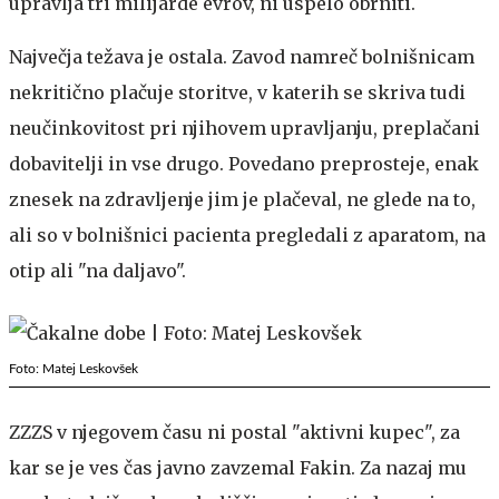
upravlja tri milijarde evrov, ni uspelo obrniti.
Največja težava je ostala. Zavod namreč bolnišnicam
nekritično plačuje storitve, v katerih se skriva tudi
neučinkovitost pri njihovem upravljanju, preplačani
dobavitelji in vse drugo. Povedano preprosteje, enak
znesek na zdravljenje jim je plačeval, ne glede na to,
ali so v bolnišnici pacienta pregledali z aparatom, na
otip ali "na daljavo".
Foto: Matej Leskovšek
ZZZS v njegovem času ni postal "aktivni kupec", za
kar se je ves čas javno zavzemal Fakin. Za nazaj mu