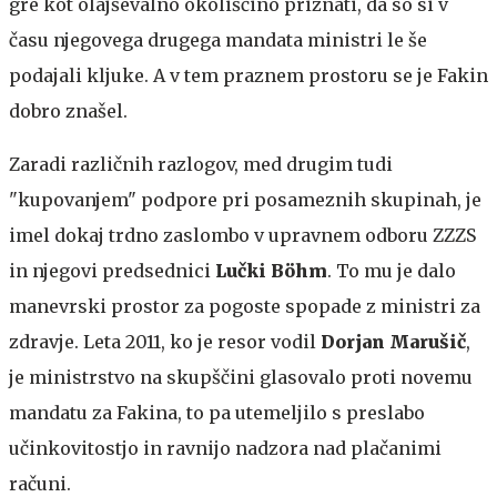
gre kot olajševalno okoliščino priznati, da so si v
času njegovega drugega mandata ministri le še
podajali kljuke. A v tem praznem prostoru se je Fakin
dobro znašel.
Zaradi različnih razlogov, med drugim tudi
"kupovanjem" podpore pri posameznih skupinah, je
imel dokaj trdno zaslombo v upravnem odboru ZZZS
in njegovi predsednici
Lučki Böhm
. To mu je dalo
manevrski prostor za pogoste spopade z ministri za
zdravje. Leta 2011, ko je resor vodil
Dorjan Marušič
,
je ministrstvo na skupščini glasovalo proti novemu
mandatu za Fakina, to pa utemeljilo s preslabo
učinkovitostjo in ravnijo nadzora nad plačanimi
računi.