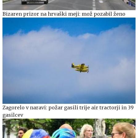
Bizaren prizor na hrvaški meji: mož pozabil ženo
Zagorelo v naravi: požar gasili trije air tractorji in 39
gasilcev