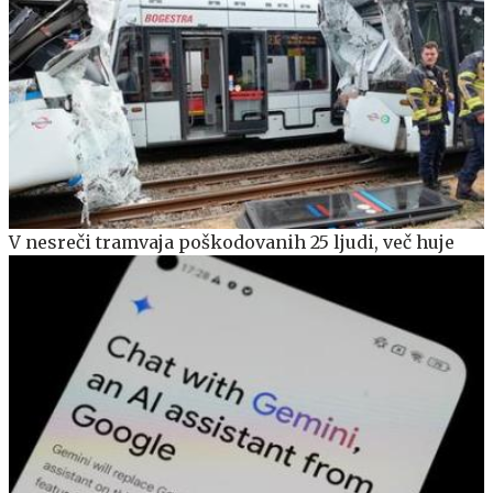
V nesreči tramvaja poškodovanih 25 ljudi, več huje