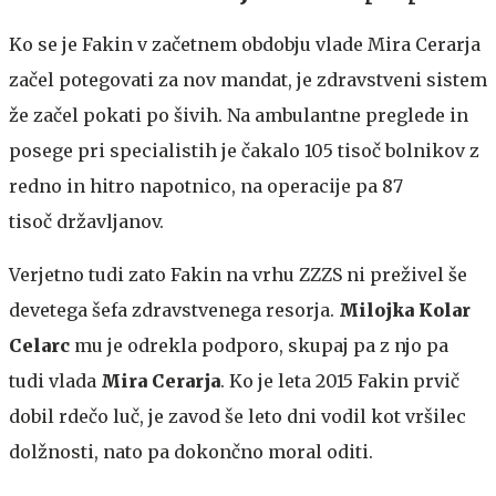
Ko se je Fakin v začetnem obdobju vlade Mira Cerarja
začel potegovati za nov mandat, je zdravstveni sistem
že začel pokati po šivih. Na ambulantne preglede in
posege pri specialistih je čakalo 105 tisoč bolnikov z
redno in hitro napotnico, na operacije pa 87
tisoč državljanov.
Verjetno tudi zato Fakin na vrhu ZZZS ni preživel še
devetega šefa zdravstvenega resorja.
Milojka Kolar
Celarc
mu je odrekla podporo, skupaj pa z njo pa
tudi vlada
Mira Cerarja
. Ko je leta 2015 Fakin prvič
dobil rdečo luč, je zavod še leto dni vodil kot vršilec
dolžnosti, nato pa dokončno moral oditi.