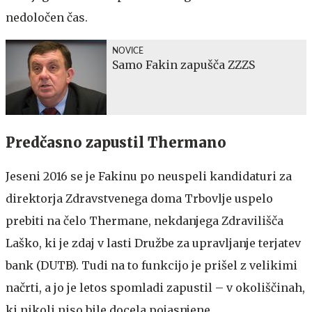
nedoločen čas.
NOVICE
Samo Fakin zapušča ZZZS
Predčasno zapustil Thermano
Jeseni 2016 se je Fakinu po neuspeli kandidaturi za
direktorja Zdravstvenega doma Trbovlje uspelo
prebiti na čelo Thermane, nekdanjega Zdravilišča
Laško, ki je zdaj v lasti Družbe za upravljanje terjatev
bank (DUTB). Tudi na to funkcijo je prišel z velikimi
načrti, a jo je letos spomladi zapustil – v okoliščinah,
ki nikoli niso bile docela pojasnjene.