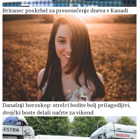
Britanec poskrbel za presenečenje dneva v Kanadi
Današnji horoskop: strelci bodite bolj prilagodljivi,
dvojčki boste delali načrte za vikend