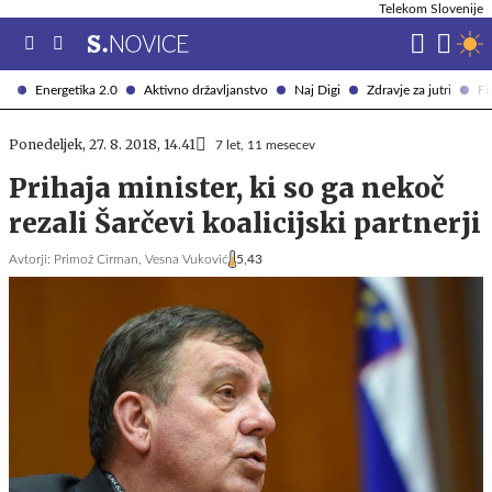
Telekom Slovenije
Energetika 2.0
Aktivno državljanstvo
Naj Digi
Zdravje za jutri
Fi
Ponedeljek, 27. 8. 2018, 14.41
7 let, 11 mesecev
Prihaja minister, ki so ga nekoč
rezali Šarčevi koalicijski partnerji
Avtorji:
Primož Cirman,
Vesna Vuković
5,43