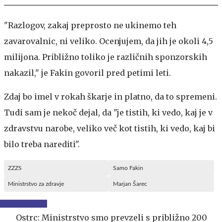
"Razlogov, zakaj preprosto ne ukinemo teh
zavarovalnic, ni veliko. Ocenjujem, da jih je okoli 4,5
milijona. Približno toliko je različnih sponzorskih
nakazil," je Fakin govoril pred petimi leti.
Zdaj bo imel v rokah škarje in platno, da to spremeni.
Tudi sam je nekoč dejal, da "je tistih, ki vedo, kaj je v
zdravstvu narobe, veliko več kot tistih, ki vedo, kaj bi
bilo treba narediti".
ZZZS
Samo Fakin
Ministrstvo za zdravje
Marjan Šarec
Ostrc: Ministrstvo smo prevzeli s približno 200