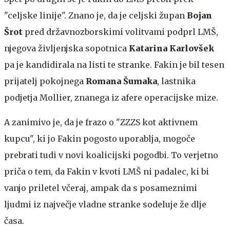
"celjske linije". Znano je, da je celjski župan
Bojan
Šrot
pred državnozborskimi volitvami podprl LMŠ,
njegova življenjska sopotnica
Katarina Karlovšek
pa je kandidirala na listi te stranke. Fakin je bil tesen
prijatelj pokojnega
Romana Šumaka
, lastnika
podjetja Mollier, znanega iz afere operacijske mize.
A zanimivo je, da je frazo o "ZZZS kot aktivnem
kupcu", ki jo Fakin pogosto uporablja, mogoče
prebrati tudi v novi koalicijski pogodbi. To verjetno
priča o tem, da Fakin v kvoti LMŠ ni padalec, ki bi
vanjo priletel včeraj, ampak da s posameznimi
ljudmi iz največje vladne stranke sodeluje že dlje
časa.