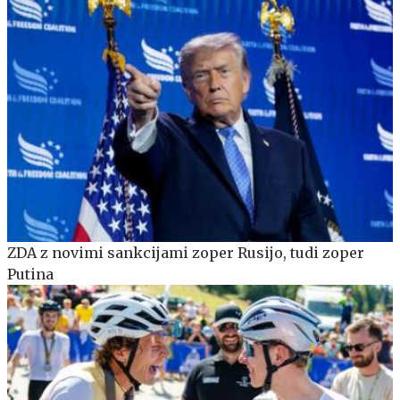
ZDA z novimi sankcijami zoper Rusijo, tudi zoper
Putina