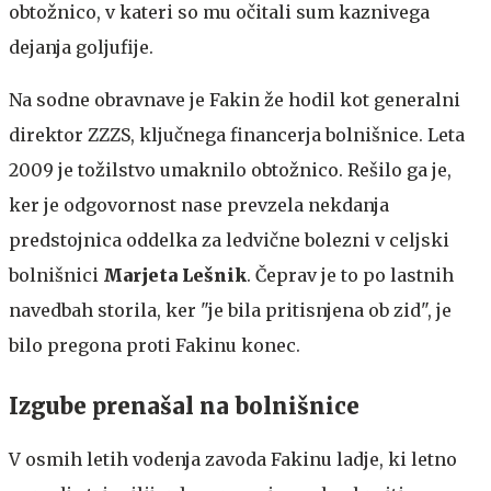
obtožnico, v kateri so mu očitali sum kaznivega
dejanja goljufije.
Na sodne obravnave je Fakin že hodil kot generalni
direktor ZZZS, ključnega financerja bolnišnice. Leta
2009 je tožilstvo umaknilo obtožnico. Rešilo ga je,
ker je odgovornost nase prevzela nekdanja
predstojnica oddelka za ledvične bolezni v celjski
bolnišnici
Marjeta Lešnik
. Čeprav je to po lastnih
navedbah storila, ker "je bila pritisnjena ob zid", je
bilo pregona proti Fakinu konec.
Izgube prenašal na bolnišnice
V osmih letih vodenja zavoda Fakinu ladje, ki letno