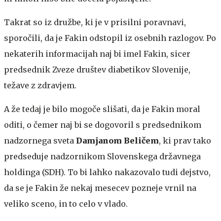
Takrat so iz družbe, ki je v prisilni poravnavi,
sporočili, da je Fakin odstopil iz osebnih razlogov. Po
nekaterih informacijah naj bi imel Fakin, sicer
predsednik Zveze društev diabetikov Slovenije,
težave z zdravjem.
A že tedaj je bilo mogoče slišati, da je Fakin moral
oditi, o čemer naj bi se dogovoril s predsednikom
nadzornega sveta
Damjanom Beličem
, ki prav tako
predseduje nadzornikom Slovenskega državnega
holdinga (SDH). To bi lahko nakazovalo tudi dejstvo,
da se je Fakin že nekaj mesecev pozneje vrnil na
veliko sceno, in to celo v vlado.