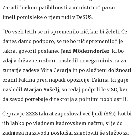
Zaradi "nekompatibilnosti z ministrico" pa so
imeli pomisleke o njem tudi v DeSUS.
"Po vseh letih se ni spremenilo nič, kar bi želeli. Če
danes damo podporo, se ne bo nič spremenilo," je
takrat govoril poslanec
Jani Möderndorfer
, ki bo
zdaj v državnem zboru nasledil novega ministra za
zunanje zadeve Mira Cerarja in po službeni dolžnosti
branil Fakina pred napadi opozicije. Fakina, ki ga je
nasledil
Marjan Sušelj
, so tedaj podprli le v SD, ker
da zavod potrebuje direktorja s polnimi pooblastili.
Čeprav je ZZZS takrat zaposloval več ljudi (865), kot bi
jih lahko po vladnem kadrovskem načrtu, si je do
zadnjega na zavodu poskušal zagotoviti še službo za