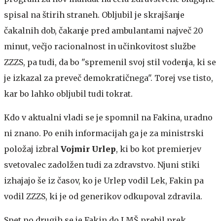
spisal na štirih straneh. Obljubil je skrajšanje
čakalnih dob, čakanje pred ambulantami največ 20
minut, večjo racionalnost in učinkovitost službe
ZZZS, pa tudi, da bo "spremenil svoj stil vodenja, ki se
je izkazal za preveč demokratičnega". Torej vse tisto,
kar bo lahko obljubil tudi tokrat.
Kdo v aktualni vladi se je spomnil na Fakina, uradno
ni znano. Po enih informacijah ga je za ministrski
položaj izbral
Vojmir Urlep
, ki bo kot premierjev
svetovalec zadolžen tudi za zdravstvo. Njuni stiki
izhajajo še iz časov, ko je Urlep vodil Lek, Fakin pa
vodil ZZZS, ki je od generikov odkupoval zdravila.
Spet po drugih se je Fakin do LMŠ prebil prek