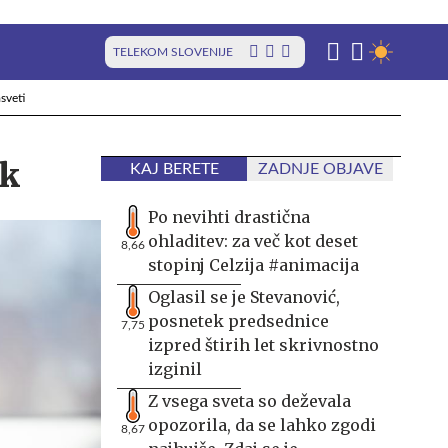
TELEKOM SLOVENIJE
sveti
tk
KAJ BERETE
ZADNJE OBJAVE
Po nevihti drastična
ohladitev: za več kot deset
8,66
stopinj Celzija #animacija
Oglasil se je Stevanović,
posnetek predsednice
7,75
izpred štirih let skrivnostno
izginil
Z vsega sveta so deževala
opozorila, da se lahko zgodi
8,67