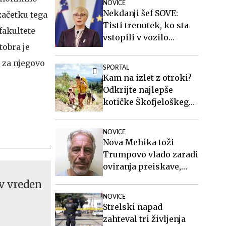
NOVICE
Nekdanji šef SOVE:
začetku tega
Tisti trenutek, ko sta
fakultete
vstopili v vozilo
tobra je
varovane osebe, sta
postali javni osebi
o za njegovo
SPORTAL
Kam na izlet z otroki?
Odkrijte najlepše
kotičke Škofjeloškega
hribovja.
NOVICE
Nova Mehika toži
Trumpovo vlado zaradi
oviranja preiskave,
povezane z
ov vreden
Epsteinovim rančem
NOVICE
Strelski napad
zahteval tri življenja