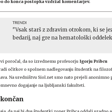
e bo do konca postopka vzdržal komentarjev.
TRENDI
"Vsak starš z zdravim otrokom, ki se je
bedarij, naj gre na hematološki oddele
vi poročal, da so izrednemu profesorju
Igorju Pribcu
aradi očitkov o spolnem nadlegovanju študentk na filozo
edava. Na uredništvu Siol.net smo nato prejeli anonimno 
mnevno dogajanje na ljubljanski fakulteti.
i končan
a, da naj bi dve študentki zoper Pribca oddali uradno