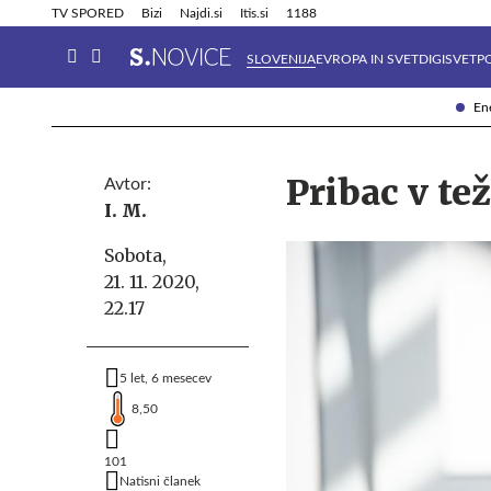
Info in obvestila
Tehnik
TV SPORED
Bizi
Najdi.si
Itis.si
1188
SLOVENIJA
EVROPA IN SVET
DIGISVET
P
Ene
Pribac v te
Avtor:
I. M.
Sobota,
21. 11. 2020,
22.17
5 let, 6 mesecev
8,50
101
Natisni članek