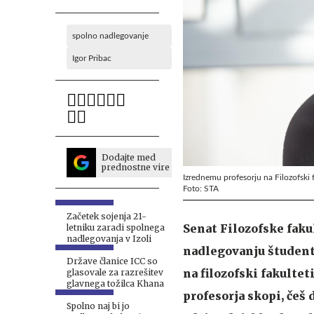
spolno nadlegovanje
Igor Pribac
Dodajte med
prednostne vire
Izrednemu profesorju na Filozofski fa
Foto: STA
Začetek sojenja 21-
Senat Filozofske faku
letniku zaradi spolnega
nadlegovanja v Izoli
nadlegovanju študentk
Države članice ICC so
na filozofski fakultet
glasovale za razrešitev
glavnega tožilca Khana
profesorja skopi, češ
Spolno naj bi jo