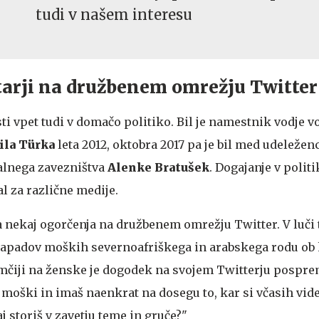
tudi v našem interesu
arji na družbenem omrežju Twitter
osti vpet tudi v domačo politiko. Bil je namestnik vodje v
la Türka
leta 2012, oktobra 2017 pa je bil med udeleže
alnega zavezništva
Alenke Bratušek
. Dogajanje v politi
l za različne medije.
za nekaj ogorčenja na družbenem omrežju Twitter. V luči
napadov moških severnoafriškega in arabskega rodu ob
emčiji na ženske je dogodek na svojem Twitterju pospre
moški in imaš naenkrat na dosegu to, kar si včasih vide
Kaj storiš v zavetju teme in gruče?"