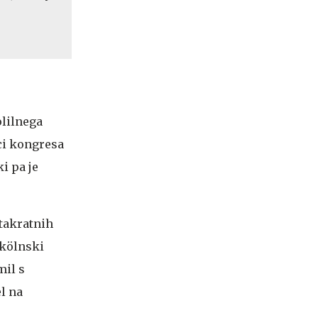
olilnega
nci kongresa
ki pa je
 takratnih
 kölnski
mil s
l na