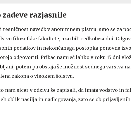
o zadeve razjasnile
iti resničnost navedb v anonimnem pismu, smo se za po
dstvo filozofske fakultete, a so bili redkobesedni. Odgo
osebnih podatkov in nekončanega postopka ponovne izvol
orejo odgovoriti. Pribac namreč lahko v roku 15 dni vlož
ubljani, potem pa obstaja še možnost sodnega varstva 
 člena zakona o visokem šolstvu.
 so nam sicer v odzivu še zapisali, da imata vodstvo in fa
eh oblik nasilja in nadlegovanja, zato se ob prijavljeni
.