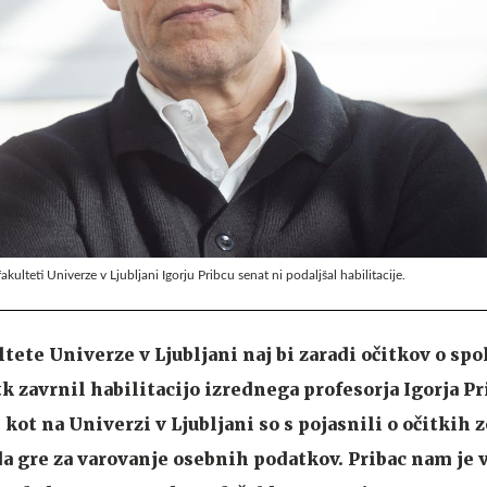
kulteti Univerze v Ljubljani Igorju Pribcu senat ni podaljšal habilitacije.
ltete Univerze v Ljubljani naj bi zaradi očitkov o sp
 zavrnil habilitacijo izrednega profesorja Igorja Pr
i kot na Univerzi v Ljubljani so s pojasnili o očitkih 
 da gre za varovanje osebnih podatkov. Pribac nam je