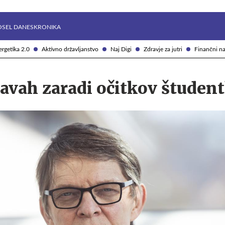
Želite prejemati e-novice?
Uživajmo pametno
OSEL DANES
KRONIKA
rgetika 2.0
Aktivno državljanstvo
Naj Digi
Zdravje za jutri
Finančni na
žavah zaradi očitkov študen