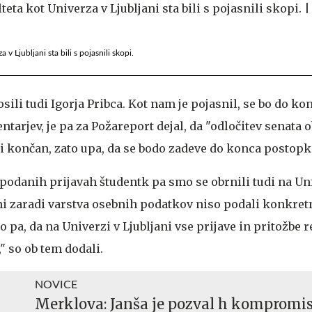
 v Ljubljani sta bili s pojasnili skopi.
li tudi Igorja Pribca. Kot nam je pojasnil, se bo do ko
arjev, je pa za Požareport dejal, da "odločitev senata o
ni končan, zato upa, da se bodo zadeve do konca postopka
 podanih prijavah študentk pa smo se obrnili tudi na Un
oni zaradi varstva osebnih podatkov niso podali konkret
pa, da na Univerzi v Ljubljani vse prijave in pritožbe r
 so ob tem dodali.
NOVICE
Merklova: Janša je pozval h kompromisu