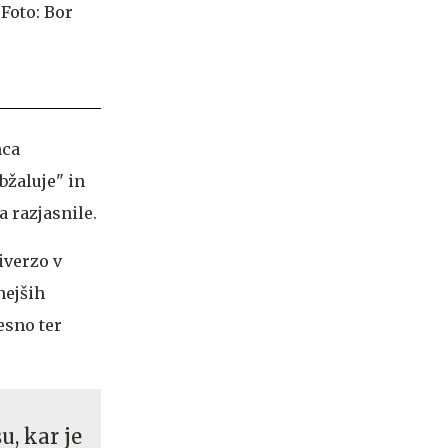
nca
bžaluje" in
 razjasnile.
iverzo v
nejših
esno ter
, kar je