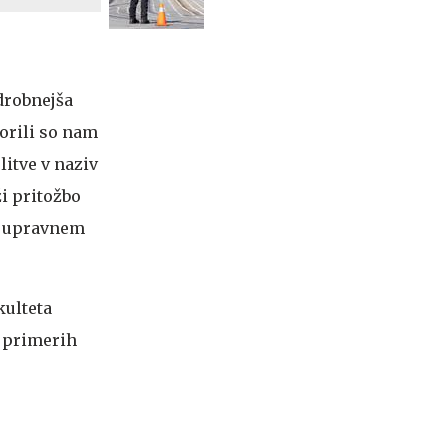
drobnejša
vorili so nam
itve v naziv
i pritožbo
na upravnem
kulteta
h primerih