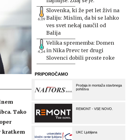
najhujše. Zdaj se je.
Slovenka, ki že pet let živi na
Baliju: Mislim, da bi se lahko
6,09
ves svet nekaj naučil od
Balija
Velika sprememba: Domen
in Nika Prevc ter drugi
4,24
Slovenci dobili proste roke
olnem
ibca. Tako
zoper
 v kratkem