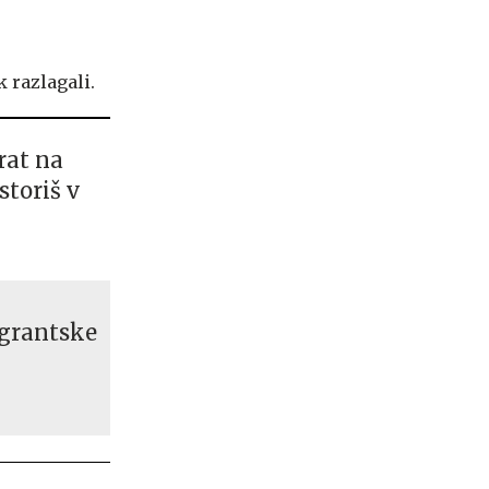
k razlagali.
rat na
storiš v
igrantske