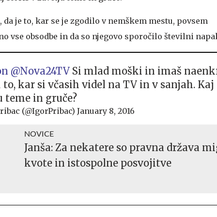
di, da je to, kar se je zgodilo v nemškem mestu, povsem
no vse obsodbe in da so njegovo sporočilo številni napa
on
@Nova24TV
Si mlad moški in imaš naenk
to, kar si včasih videl na TV in v sanjah. Kaj 
u teme in gruče?
ribac (@IgorPribac)
January 8, 2016
NOVICE
Janša: Za nekatere so pravna država m
kvote in istospolne posvojitve