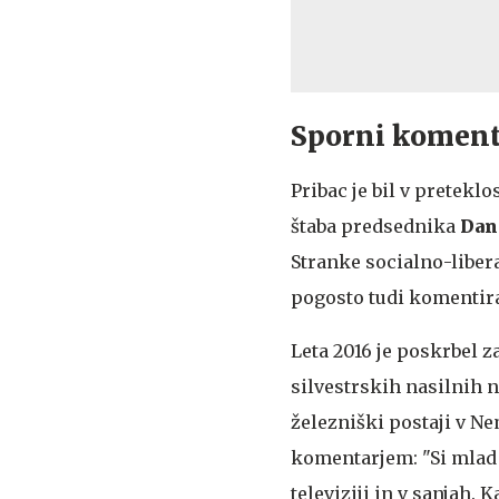
Sporni koment
Pribac je bil v pretekl
štaba predsednika
Dani
Stranke socialno-liber
pogosto tudi komentira
Leta 2016 je poskrbel 
silvestrskih nasilnih 
železniški postaji v N
komentarjem: "Si mlad 
televiziji in v sanjah. 