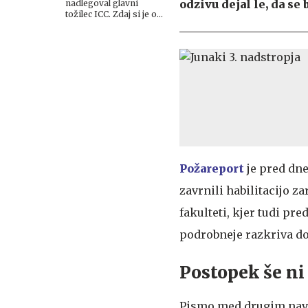
odzivu dejal le, da s
nadlegoval glavni
tožilec ICC. Zdaj si je o
tem upala javno
spregovoriti.
Požareport
je pred dne
zavrnili habilitacijo z
fakulteti, kjer tudi pr
podrobneje razkriva do
Postopek še n
Pismo med drugim navaj