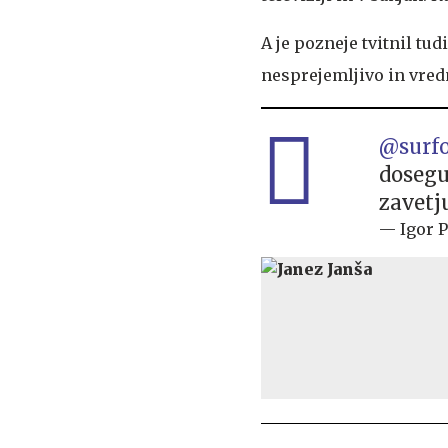
A je pozneje tvitnil tu
nesprejemljivo in vred
@surf
dosegu 
zavetj
— Igor P