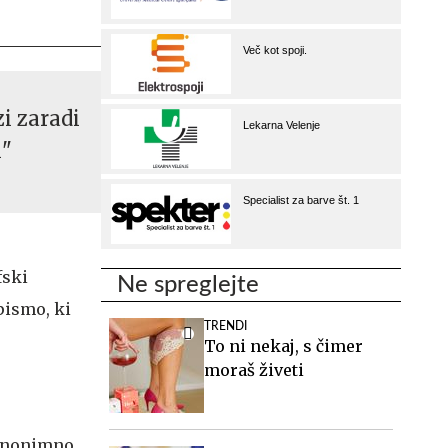
zi zaradi
k"
fski
Ne spreglejte
pismo, ki
TRENDI
To ni nekaj, s čimer
moraš živeti
 anonimno