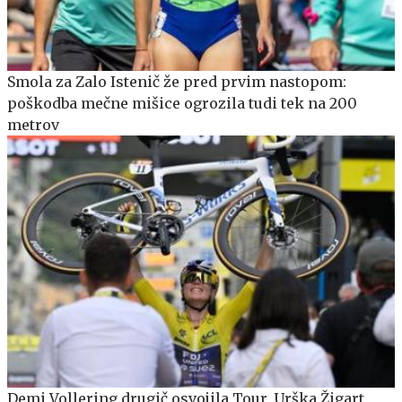
Smola za Zalo Istenič že pred prvim nastopom:
poškodba mečne mišice ogrozila tudi tek na 200
metrov
Demi Vollering drugič osvojila Tour, Urška Žigart