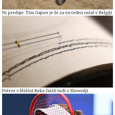
Ni predaje: Tim Gajser je še za en teden ostal v Belgiji
Potres v bližini Reke čutili tudi v Sloveniji