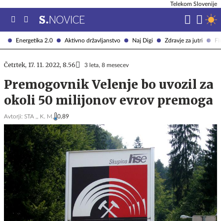
Telekom Slovenije
Energetika 2.0
Aktivno državljanstvo
Naj Digi
Zdravje za jutri
Fi
Četrtek, 17. 11. 2022, 8.56
3 leta, 8 mesecev
Premogovnik Velenje bo uvozil za
okoli 50 milijonov evrov premoga
Avtorji:
STA ,,
K. M.
0,89