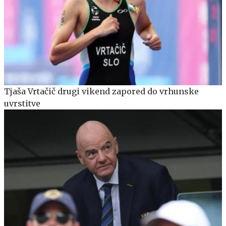
Tjaša Vrtačič drugi vikend zapored do vrhunske
uvrstitve