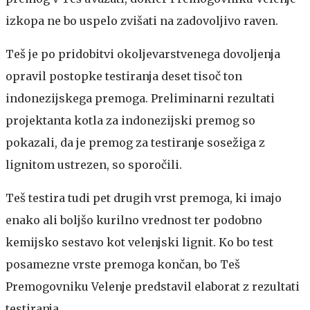
izkopa ne bo uspelo zvišati na zadovoljivo raven.
Teš je po pridobitvi okoljevarstvenega dovoljenja
opravil postopke testiranja deset tisoč ton
indonezijskega premoga. Preliminarni rezultati
projektanta kotla za indonezijski premog so
pokazali, da je premog za testiranje sosežiga z
lignitom ustrezen, so sporočili.
Teš testira tudi pet drugih vrst premoga, ki imajo
enako ali boljšo kurilno vrednost ter podobno
kemijsko sestavo kot velenjski lignit. Ko bo test
posamezne vrste premoga končan, bo Teš
Premogovniku Velenje predstavil elaborat z rezultati
testiranja.