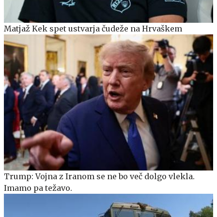
Matjaž Kek spet ustvarja čudeže na Hrvaškem
Trump: Vojna z Iranom se ne bo več dolgo vlekla.
Imamo pa težavo.