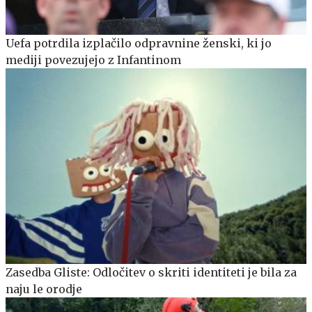
Uefa potrdila izplačilo odpravnine ženski, ki jo
mediji povezujejo z Infantinom
Zasedba Gliste: Odločitev o skriti identiteti je bila za
naju le orodje