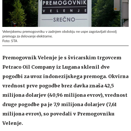
Velenjskemu premogovniku v zadnjem obdobju ne uspe zagotavljati dovolj
premoga za delovanje elektrarne.
Foto: STA
Premogovnik Velenje je s švicarskim trgovcem
Petraco Oil Company iz Lugana sklenil dve
pogodbi za uvoz indonezijskega premoga. Okvirna
vrednost prve pogodbe brez davka znaša 42,5
milijona dolarjev (40,96 milijona evrov), vrednost
druge pogodbe pa je 7,9 milijona dolarjev (7,61
milijona evrov), so povedali v Premogovniku
Velenje.