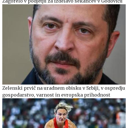
Zagorelo v podjetju za izdelavo sekancev v Godoviču
Zelenski prvič na uradnem obisku v Srbiji, v ospredju
gospodarstvo, varnost in evropska prihodnost