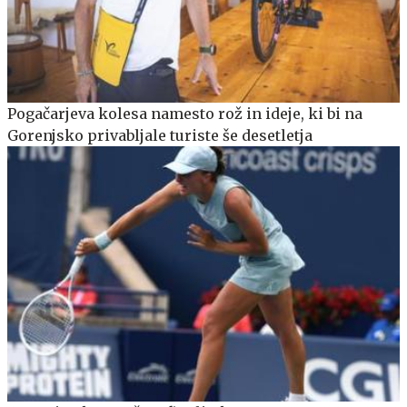
Pogačarjeva kolesa namesto rož in ideje, ki bi na
Gorenjsko privabljale turiste še desetletja