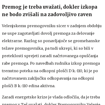
Premog je treba uvažati, dokler izkopa
ne bodo zvišali na zadovoljivo raven
Velenjskemu premogovniku sicer v zadnjem obdobju
ne uspe zagotavljati dovolj premoga za delovanje
elektrarne. Razlog so ponavljajoče se geomehanske
težave premogovnika, pa tudi ukrepi, ki so bili v
preteklosti sprejeti zaradi načrtovanega opuščanja
rabe premoga. Po navedbah rudnika izkop premoga
trenutno poteka na odkopni plošči D k.-110, ki je po
načrtovanem zaključku odkopavanja na odkopni
plošči B k.-110 edina aktivna.
Zaradi energetske krize je vlada odločila, da je treba
premog v Teš uvažati, dokler Premogovniku Velenje