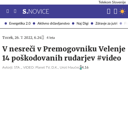
Telekom Slovenije
Energetika 2.0
Aktivno državljanstvo
Naj Digi
Zdravje za jutri
Fi
Torek, 26. 7. 2022, 6.24
4 leta
V nesreči v Premogovniku Velenje
14 poškodovanih rudarjev #video
Avtorji:
STA ,,
VIDEO: Planet TV,
D.K.,
Uroš Maučec
4,16