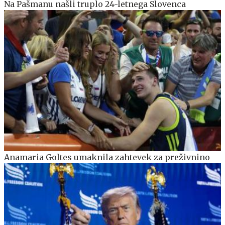
Na Pašmanu našli truplo 24-letnega Slovenca
Anamaria Goltes umaknila zahtevek za preživnino