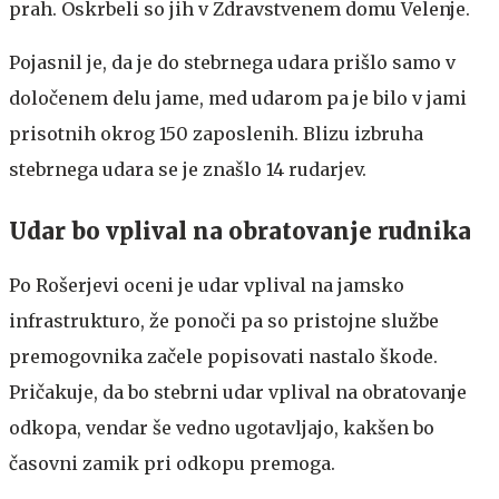
prah. Oskrbeli so jih v Zdravstvenem domu Velenje.
Pojasnil je, da je do stebrnega udara prišlo samo v
določenem delu jame, med udarom pa je bilo v jami
prisotnih okrog 150 zaposlenih. Blizu izbruha
stebrnega udara se je znašlo 14 rudarjev.
Udar bo vplival na obratovanje rudnika
Po Rošerjevi oceni je udar vplival na jamsko
infrastrukturo, že ponoči pa so pristojne službe
premogovnika začele popisovati nastalo škode.
Pričakuje, da bo stebrni udar vplival na obratovanje
odkopa, vendar še vedno ugotavljajo, kakšen bo
časovni zamik pri odkopu premoga.