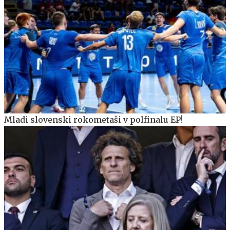
Mladi slovenski rokometaši v polfinalu EP!