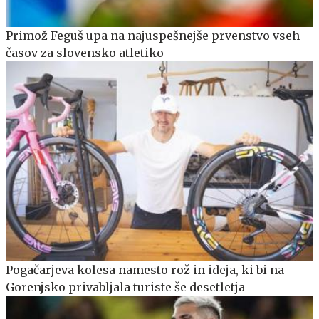
Primož Feguš upa na najuspešnejše prvenstvo vseh
časov za slovensko atletiko
Pogačarjeva kolesa namesto rož in ideja, ki bi na
Gorenjsko privabljala turiste še desetletja