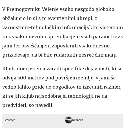
V Premogovniku Velenje vsako nezgodo globoko
obžalujejo in si s preventivnimi ukrepi, z
varnostnim-tehnološkim informacijskim sistemom
in z vsakodnevnim spremljanjem vseh parametrov v
jami ter osveščanjem zaposlenih vsakodnevno
prizadevajo, da bi bilo rudarskih nesreč čim manj.
Kljub omenjenemu zaradi specifike dejavnosti, ki se
odvija 500 metrov pod površjem zemlje, v jami še
vedno lahko pride do dogodkov in izrednih razmer,
ki se jih kljub najsodobnejši tehnologiji ne da
predvideti, so navedli.
Velenje
nesreča