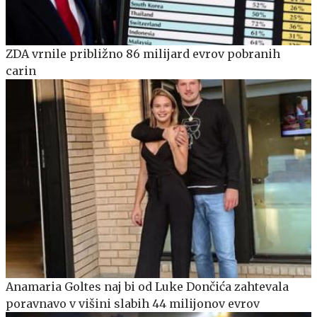
ZDA vrnile približno 86 milijard evrov pobranih
carin
Anamaria Goltes naj bi od Luke Dončića zahtevala
poravnavo v višini slabih 44 milijonov evrov