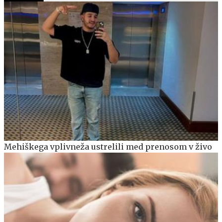
Mehiškega vplivneža ustrelili med prenosom v živo