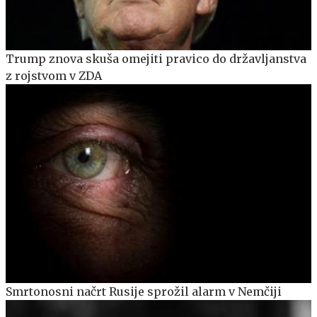
Trump znova skuša omejiti pravico do državljanstva
z rojstvom v ZDA
Smrtonosni načrt Rusije sprožil alarm v Nemčiji