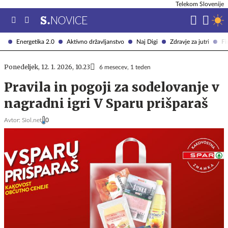
Telekom Slovenije
Energetika 2.0
Aktivno državljanstvo
Naj Digi
Zdravje za jutri
Fi
Ponedeljek, 12. 1. 2026, 10.23
6 mesecev, 1 teden
Pravila in pogoji za sodelovanje v
nagradni igri V Sparu prišparaš
Avtor:
Siol.net
0