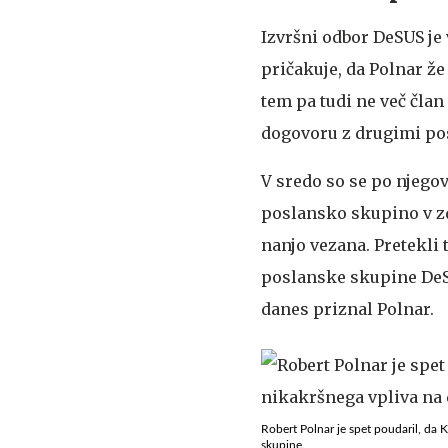
Izvršni odbor DeSUS je 
pričakuje, da Polnar že
tem pa tudi ne več čla
dogovoru z drugimi posl
V sredo so se po njego
poslansko skupino v zda
nanjo vezana. Pretekli 
poslanske skupine DeSUS
danes priznal Polnar.
Robert Polnar je spet poudaril, da K
skupine.