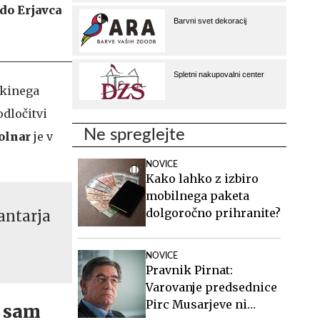
 do Erjavca
nkinega
odločitvi
Ne spreglejte
olnar
je v
NOVICE
Kako lahko z izbiro
mobilnega paketa
dolgoročno prihranite?
antarja
NOVICE
Pravnik Pirnat:
Varovanje predsednice
Pirc Musarjeve ni
o sam