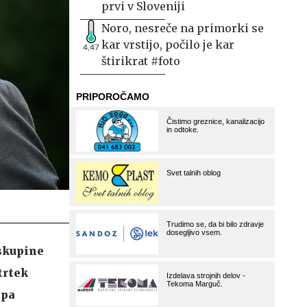
prvi v Sloveniji
Noro, nesreče na primorki se
kar vrstijo, počilo je kar
4,47
štirikrat #foto
 skupine
trtek
 pa