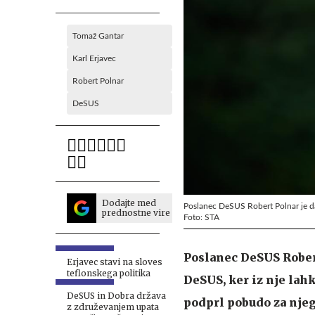
Tomaž Gantar
Karl Erjavec
Robert Polnar
DeSUS
Dodajte med
Poslanec DeSUS Robert Polnar je da
prednostne vire
Foto: STA
Poslanec DeSUS Robert
Erjavec stavi na sloves
teflonskega politika
DeSUS, ker iz nje lah
DeSUS in Dobra država
podprl pobudo za njeg
z združevanjem upata