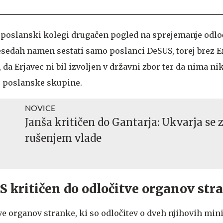
jo poslanski kolegi drugačen pogled na sprejemanje odlo
esedah namen sestati samo poslanci DeSUS, torej brez E
, da Erjavec ni bil izvoljen v državni zbor ter da nima n
oj poslanske skupine.
NOVICE
Janša kritičen do Gantarja: Ukvarja se 
rušenjem vlade
 kritičen do odločitve organov str
tve organov stranke, ki so odločitev o dveh njihovih min