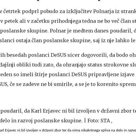
v četrtek podprl pobudo za izključitev Polnarja iz stran
 v petek ali v začetku prihodnjega tedna ne bo več član s
n poslanske skupine. Polnar je medtem danes poudaril, d
anci ostaja član poslanske skupine, saj iz nje lahko le
vih besedah poslanci DeSUS sicer dogovorili, da bodo oh
jšnji obliki tudi zato, da ohranjajo status strokovne slu
teden so imeli štirje poslanci DeSUS pripravljene izjave 
, če se zadeve ne bi umirile, a se je to korenito spreme
arl Erjavec ni bil izvoljen v državni zbor ter da nima nikakršnega vpliva na delo in razv