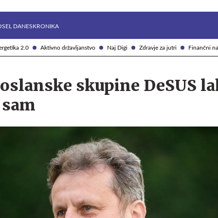
Želite prejemati e-novice?
Uživajmo pametno
OSEL DANES
KRONIKA
rgetika 2.0
Aktivno državljanstvo
Naj Digi
Zdravje za jutri
Finančni na
 poslanske skupine DeSUS l
e sam