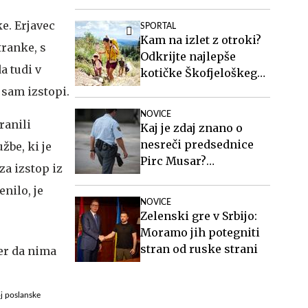
zakonito
ke. Erjavec
SPORTAL
Kam na izlet z otroki?
tranke, s
Odkrijte najlepše
a tudi v
kotičke Škofjeloškega
hribovja.
 sam izstopi.
NOVICE
ranili
Kaj je zdaj znano o
nesreči predsednice
žbe, ki je
Pirc Musar?
za izstop iz
Poškodovan je tudi
nilo, je
policist.
NOVICE
Zelenski gre v Srbijo:
Moramo jih potegniti
stran od ruske strani
oj poslanske