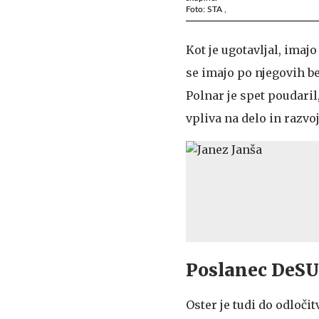
Foto: STA ,
Kot je ugotavljal, ima
se imajo po njegovih b
Polnar je spet poudaril
vpliva na delo in razv
Poslanec DeSUS
Oster je tudi do odloči