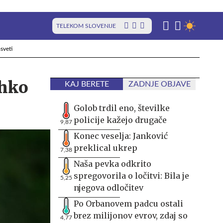
TELEKOM SLOVENIJE
sveti
ahko
KAJ BERETE
ZADNJE OBJAVE
Golob trdil eno, številke
policije kažejo drugače
9,87
Konec veselja: Janković
preklical ukrep
7,38
Naša pevka odkrito
spregovorila o ločitvi: Bila je
5,25
njegova odločitev
Po Orbanovem padcu ostali
brez milijonov evrov, zdaj so
4,77