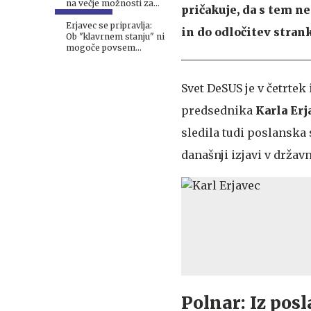
na večje možnosti za
pričakuje, da s tem ne
prestop
parlamentarnega praga
Erjavec se pripravlja:
in do odločitev stran
Ob "klavrnem stanju" ni
mogoče povsem
izključiti predčasnih
volitev
Svet DeSUS je v četrtek
predsednika
Karla Erj
sledila tudi poslanska 
današnji izjavi v držav
Polnar: Iz pos