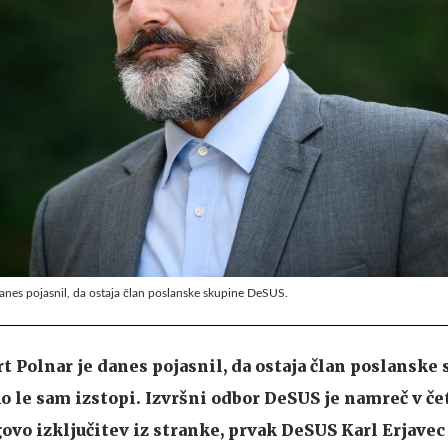
nes pojasnil, da ostaja član poslanske skupine DeSUS.
 Polnar je danes pojasnil, da ostaja član poslanske
ko le sam izstopi. Izvršni odbor DeSUS je namreč v če
ovo izključitev iz stranke, prvak DeSUS Karl Erjavec