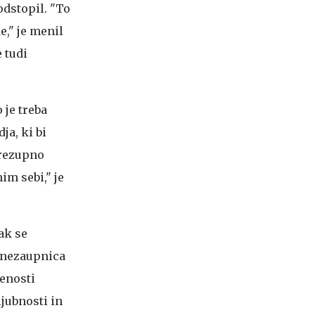
 odstopil. "To
e," je menil
 tudi
 je treba
ja, ki bi
brezupno
im sebi," je
ak se
 nezaupnica
jenosti
ljubnosti in