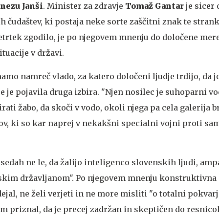
anezu Janši
. Minister za zdravje
Tomaž Gantar
je sicer
ih čudaštev, ki postaja neke sorte zaščitni znak te strank
 četrtek zgodilo, je po njegovem mnenju do določene mere
ituacije v državi.
mo namreč vlado, za katero določeni ljudje trdijo, da jo
 je pojavila druga izbira. "Njen nosilec je suhoparni vod
ti žabo, da skoči v vodo, okoli njega pa cela galerija 
ov, ki so kar naprej v nekakšni specialni vojni proti sam
esedah ne le, da žalijo inteligenco slovenskih ljudi, amp
nskim državljanom". Po njegovem mnenju konstruktivna
ejal, ne želi verjeti in ne more misliti "o totalni pokvar
m priznal, da je precej zadržan in skeptičen do resnico