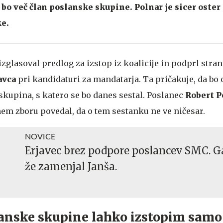
 bo več član poslanske skupine. Polnar je sicer oster
ke.
 izglasoval predlog za izstop iz koalicije in podprl stra
avca
pri kandidaturi za mandatarja. Ta pričakuje, da bo 
skupina, s katero se bo danes sestal. Poslanec
Robert P
nem zboru povedal, da o tem sestanku ne ve ničesar.
NOVICE
Erjavec brez podpore poslancev SMC. G
že zamenjal Janša.
lanske skupine lahko izstopim sam