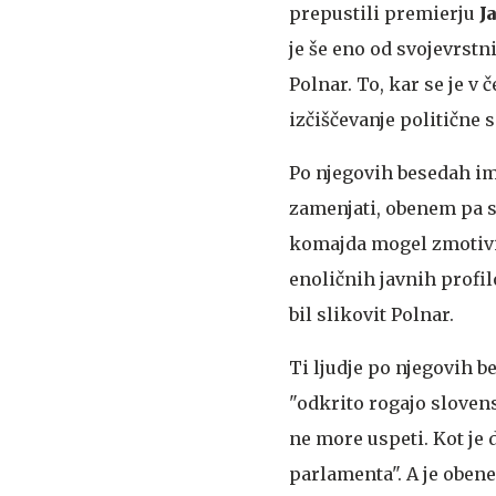
prepustili premierju
J
je še eno od svojevrstn
Polnar. To, kar se je v
izčiščevanje politične s
Po njegovih besedah ima
zamenjati, obenem pa se
komajda mogel zmotivira
enoličnih javnih profil
bil slikovit Polnar.
Ti ljudje po njegovih b
"odkrito rogajo slove
ne more uspeti. Kot je d
parlamenta". A je obene