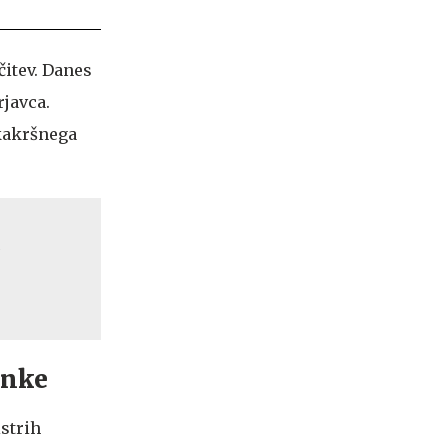
čitev. Danes
rjavca.
ikakršnega
z
anke
istrih