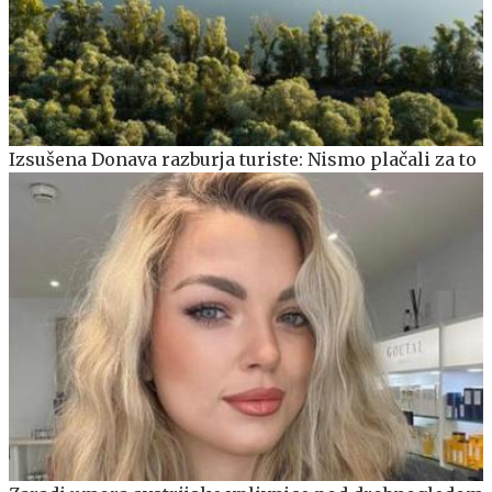
Izsušena Donava razburja turiste: Nismo plačali za to