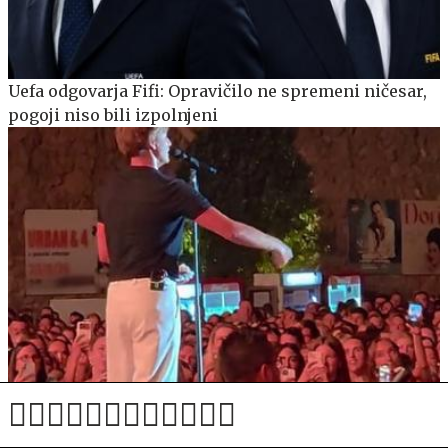
Uefa odgovarja Fifi: Opravičilo ne spremeni ničesar,
pogoji niso bili izpolnjeni
Jakov Jozinović med koncertom prosil občinstvo, naj
ne izvaja nevarnega trenda