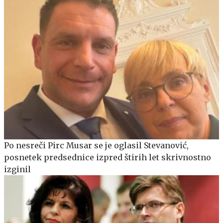
Po nesreči Pirc Musar se je oglasil Stevanović,
posnetek predsednice izpred štirih let skrivnostno
izginil