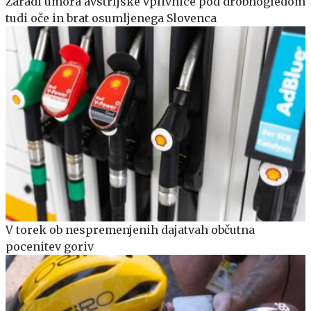
Zaradi umora avstrijske vplivnice pod drobnogledom
tudi oče in brat osumljenega Slovenca
V torek ob nespremenjenih dajatvah občutna
pocenitev goriv