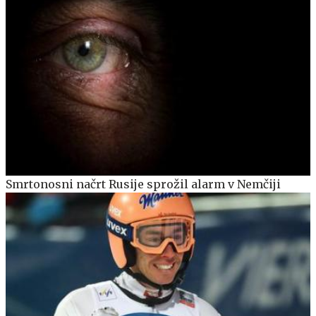
Smrtonosni načrt Rusije sprožil alarm v Nemčiji