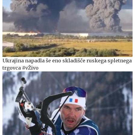
Ukrajina napadla še eno skladišče ruskega spletnega
trgovca #vŽivo