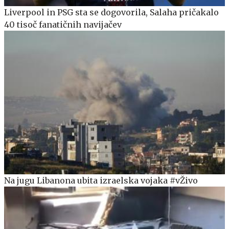
Liverpool in PSG sta se dogovorila, Salaha pričakalo
40 tisoč fanatičnih navijačev
Na jugu Libanona ubita izraelska vojaka #vŽivo