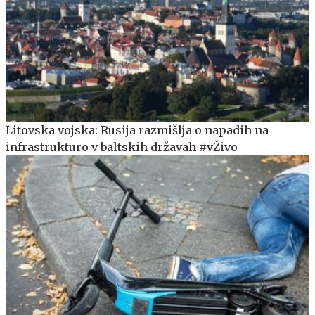
Litovska vojska: Rusija razmišlja o napadih na
infrastrukturo v baltskih državah #vŽivo