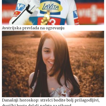
Avstrijska prevlada na ogrevanju
Današnji horoskop: strelci bodite bolj prilagodljivi,
dvojčki boste delali načrte za vikend