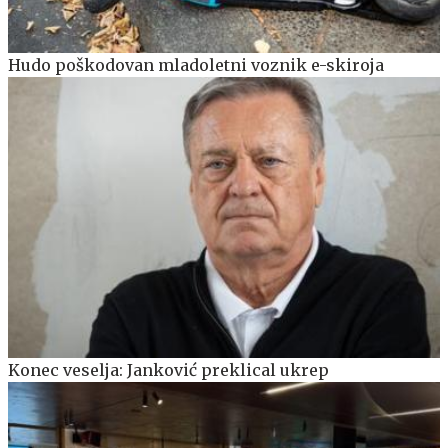
Hudo poškodovan mladoletni voznik e-skiroja
Konec veselja: Janković preklical ukrep