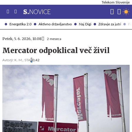
Telekom Slovenije
Energetika 2.0
Aktivno državljanstvo
Naj Digi
Zdravje za jutri
Fi
Petek, 5. 6. 2026, 10.08
2 meseca
Mercator odpoklical več živil
Avtorji:
K. M.,
STA
0,42