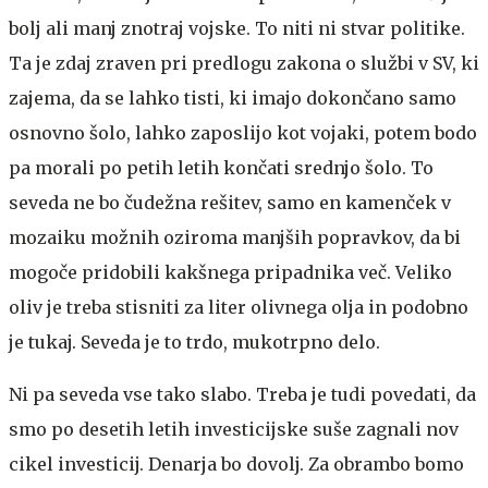
bolj ali manj znotraj vojske. To niti ni stvar politike.
Ta je zdaj zraven pri predlogu zakona o službi v SV, ki
zajema, da se lahko tisti, ki imajo dokončano samo
osnovno šolo, lahko zaposlijo kot vojaki, potem bodo
pa morali po petih letih končati srednjo šolo. To
seveda ne bo čudežna rešitev, samo en kamenček v
mozaiku možnih oziroma manjših popravkov, da bi
mogoče pridobili kakšnega pripadnika več. Veliko
oliv je treba stisniti za liter olivnega olja in podobno
je tukaj. Seveda je to trdo, mukotrpno delo.
Ni pa seveda vse tako slabo. Treba je tudi povedati, da
smo po desetih letih investicijske suše zagnali nov
cikel investicij. Denarja bo dovolj. Za obrambo bomo