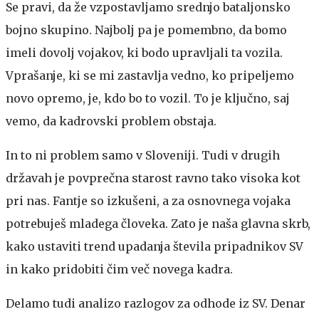
Se pravi, da že vzpostavljamo srednjo bataljonsko
bojno skupino. Najbolj pa je pomembno, da bomo
imeli dovolj vojakov, ki bodo upravljali ta vozila.
Vprašanje, ki se mi zastavlja vedno, ko pripeljemo
novo opremo, je, kdo bo to vozil. To je ključno, saj
vemo, da kadrovski problem obstaja.
In to ni problem samo v Sloveniji. Tudi v drugih
državah je povprečna starost ravno tako visoka kot
pri nas. Fantje so izkušeni, a za osnovnega vojaka
potrebuješ mladega človeka. Zato je naša glavna skrb,
kako ustaviti trend upadanja števila pripadnikov SV
in kako pridobiti čim več novega kadra.
Delamo tudi analizo razlogov za odhode iz SV. Denar