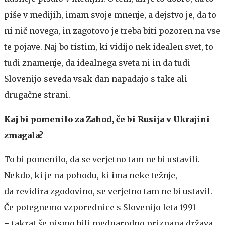
piše v medijih, imam svoje mnenje, a dejstvo je, da to
ni nič novega, in zagotovo je treba biti pozoren na vse
te pojave. Naj bo tistim, ki vidijo nek idealen svet, to
tudi znamenje, da idealnega sveta ni in da tudi
Slovenijo seveda vsak dan napadajo s take ali
drugačne strani.
Kaj bi pomenilo za Zahod, če bi Rusija v Ukrajini
zmagala?
To bi pomenilo, da se verjetno tam ne bi ustavili.
Nekdo, ki je na pohodu, ki ima neke težnje,
da revidira zgodovino, se verjetno tam ne bi ustavil.
Če potegnemo vzporednice s Slovenijo leta 1991
− takrat še nismo bili mednarodno priznana država,