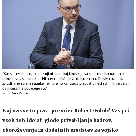
"Kar se Levice tiče, imam z njimi kar nekaj izkušenj. Na splošno niso naklonjeni
nakupu vojaške opreme. Njihovo stališče je že dolgo znano. Dejstvo pa je, da
zaradi mnenja ene stranke ne moremo kar vsega prepustiti neki stihiji in se delati,
da ničesar ne potrebujemo."
Foto: Ana Kovač
Kaj na vse to pravi premier Robert Golob? Vas pri
vseh teh idejah glede privabljanja kadrov,
oboroževanja in dodatnih sredstev za vojsko