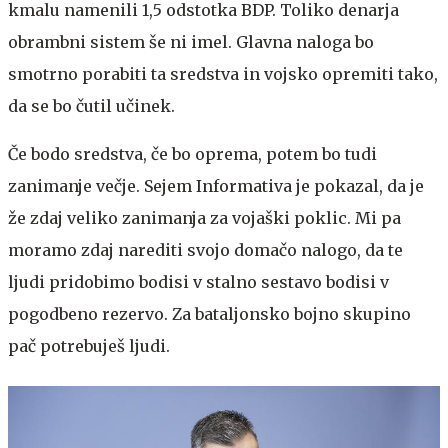
kmalu namenili 1,5 odstotka BDP. Toliko denarja
obrambni sistem še ni imel. Glavna naloga bo
smotrno porabiti ta sredstva in vojsko opremiti tako,
da se bo čutil učinek.
Če bodo sredstva, če bo oprema, potem bo tudi
zanimanje večje. Sejem Informativa je pokazal, da je
že zdaj veliko zanimanja za vojaški poklic. Mi pa
moramo zdaj narediti svojo domačo nalogo, da te
ljudi pridobimo bodisi v stalno sestavo bodisi v
pogodbeno rezervo. Za bataljonsko bojno skupino
pač potrebuješ ljudi.