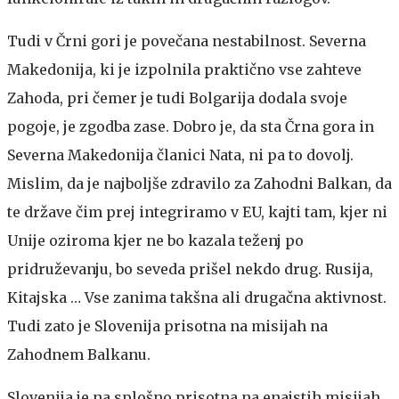
Tudi v Črni gori je povečana nestabilnost. Severna
Makedonija, ki je izpolnila praktično vse zahteve
Zahoda, pri čemer je tudi Bolgarija dodala svoje
pogoje, je zgodba zase. Dobro je, da sta Črna gora in
Severna Makedonija članici Nata, ni pa to dovolj.
Mislim, da je najboljše zdravilo za Zahodni Balkan, da
te države čim prej integriramo v EU, kajti tam, kjer ni
Unije oziroma kjer ne bo kazala teženj po
pridruževanju, bo seveda prišel nekdo drug. Rusija,
Kitajska … Vse zanima takšna ali drugačna aktivnost.
Tudi zato je Slovenija prisotna na misijah na
Zahodnem Balkanu.
Slovenija je na splošno prisotna na enajstih misijah,