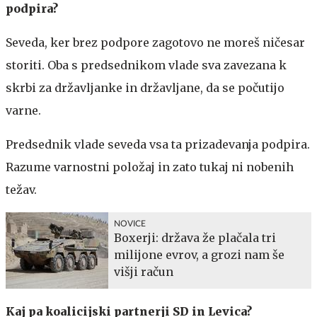
podpira?
Seveda, ker brez podpore zagotovo ne moreš ničesar
storiti. Oba s predsednikom vlade sva zavezana k
skrbi za državljanke in državljane, da se počutijo
varne.
Predsednik vlade seveda vsa ta prizadevanja podpira.
Razume varnostni položaj in zato tukaj ni nobenih
težav.
NOVICE
Boxerji: država že plačala tri
milijone evrov, a grozi nam še
višji račun
Kaj pa koalicijski partnerji SD in Levica?