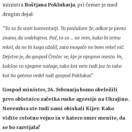
ministra
Boštjana Poklukarja
, pri čemer je med
drugim dejal:
"To so že stari komentarji. To poslušam že, odkar je javno
znano, da sodelujeva. Pač, to so … ne vem, kako bi temu
rekel, da ne bi koga užalil, zato mogoče ne bom rekel nič.
Dejstvo je, da gospod Črnčec ve, kje je njegovo mesto. Ve,
kakšne so njegove naloge, tako kot vem tudi jaz in tako
kot bo gotovo vedel tudi gospod Poklukar."
Gospod minister, 24. februarja bomo obeležili
prvo obletnico začetka ruske agresije na Ukrajino.
Novembra ste tudi sami obiskali Kijev. Kako
vidite celotno vojno in v katero smer menite, da
se bo razvijala?