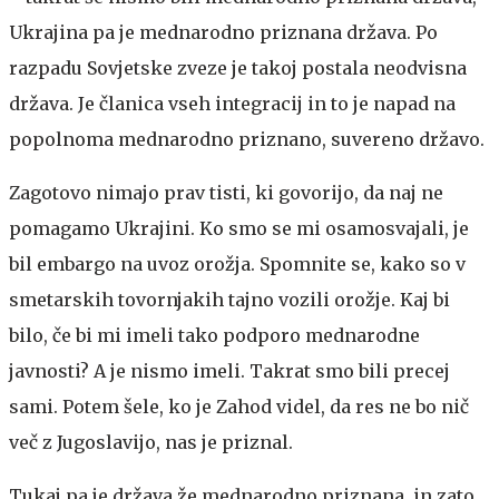
Ukrajina pa je mednarodno priznana država. Po
razpadu Sovjetske zveze je takoj postala neodvisna
država. Je članica vseh integracij in to je napad na
popolnoma mednarodno priznano, suvereno državo.
Zagotovo nimajo prav tisti, ki govorijo, da naj ne
pomagamo Ukrajini. Ko smo se mi osamosvajali, je
bil embargo na uvoz orožja. Spomnite se, kako so v
smetarskih tovornjakih tajno vozili orožje. Kaj bi
bilo, če bi mi imeli tako podporo mednarodne
javnosti? A je nismo imeli. Takrat smo bili precej
sami. Potem šele, ko je Zahod videl, da res ne bo nič
več z Jugoslavijo, nas je priznal.
Tukaj pa je država že mednarodno priznana, in zato