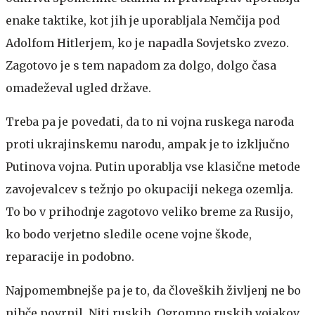
enake taktike, kot jih je uporabljala Nemčija pod
Adolfom Hitlerjem, ko je napadla Sovjetsko zvezo.
Zagotovo je s tem napadom za dolgo, dolgo časa
omadeževal ugled države.
Treba pa je povedati, da to ni vojna ruskega naroda
proti ukrajinskemu narodu, ampak je to izključno
Putinova vojna. Putin uporablja vse klasične metode
zavojevalcev s težnjo po okupaciji nekega ozemlja.
To bo v prihodnje zagotovo veliko breme za Rusijo,
ko bodo verjetno sledile ocene vojne škode,
reparacije in podobno.
Najpomembnejše pa je to, da človeških življenj ne bo
nihče povrnil. Niti ruskih. Ogromno ruskih vojakov