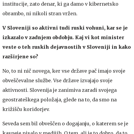
institucije, zato denar, ki ga damo v kibernetsko
obrambo, ni nikoli stran vržen.
V Sloveniji so aktivni tudi ruski vohuni, kar se je
izkazalo v zadnjem obdobju. Kaj vi kot minister
veste o teh ruskih dejavnostih v Sloveniji in kako
razširjene so?
No, to ni nič novega, ker vse države pač imajo svoje
obveščevalne službe. Vse države izvajajo svoje
aktivnosti. Slovenija je zanimiva zaradi svojega
geostrateškega položaja, glede na to, da smo na
križišču koridorjev.
Seveda sem bil obveščen o dogajanju, o katerem se je
kasneje pisalo v medijih. O tem, ali je to dobro, da to