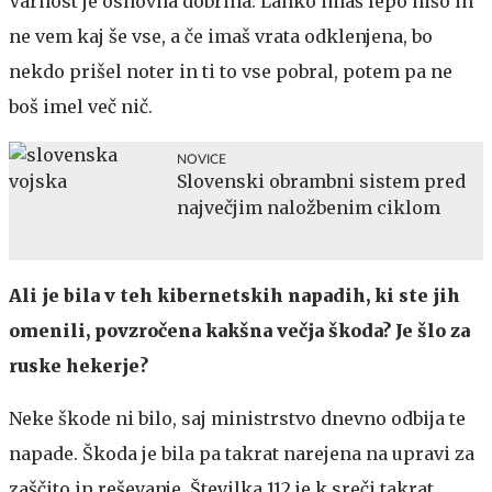
Varnost je osnovna dobrina. Lahko imaš lepo hišo in
ne vem kaj še vse, a če imaš vrata odklenjena, bo
nekdo prišel noter in ti to vse pobral, potem pa ne
boš imel več nič.
NOVICE
Slovenski obrambni sistem pred
največjim naložbenim ciklom
Ali je bila v teh kibernetskih napadih, ki ste jih
omenili, povzročena kakšna večja škoda? Je šlo za
ruske hekerje?
Neke škode ni bilo, saj ministrstvo dnevno odbija te
napade. Škoda je bila pa takrat narejena na upravi za
zaščito in reševanje. Številka 112 je k sreči takrat