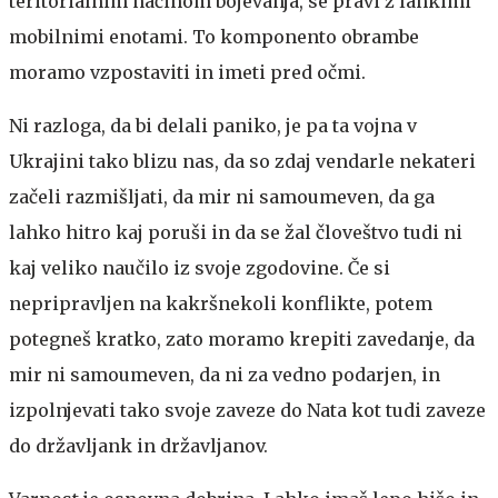
teritorialnim načinom bojevanja, se pravi z lahkimi
mobilnimi enotami. To komponento obrambe
moramo vzpostaviti in imeti pred očmi.
Ni razloga, da bi delali paniko, je pa ta vojna v
Ukrajini tako blizu nas, da so zdaj vendarle nekateri
začeli razmišljati, da mir ni samoumeven, da ga
lahko hitro kaj poruši in da se žal človeštvo tudi ni
kaj veliko naučilo iz svoje zgodovine. Če si
nepripravljen na kakršnekoli konflikte, potem
potegneš kratko, zato moramo krepiti zavedanje, da
mir ni samoumeven, da ni za vedno podarjen, in
izpolnjevati tako svoje zaveze do Nata kot tudi zaveze
do državljank in državljanov.