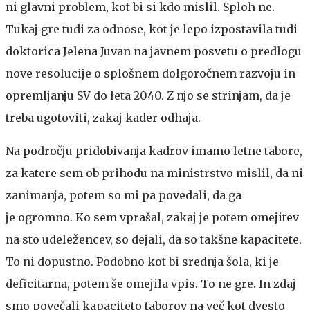
ni glavni problem, kot bi si kdo mislil. Sploh ne.
Tukaj gre tudi za odnose, kot je lepo izpostavila tudi
doktorica Jelena Juvan na javnem posvetu o predlogu
nove resolucije o splošnem dolgoročnem razvoju in
opremljanju SV do leta 2040. Z njo se strinjam, da je
treba ugotoviti, zakaj kader odhaja.
Na področju pridobivanja kadrov imamo letne tabore,
za katere sem ob prihodu na ministrstvo mislil, da ni
zanimanja, potem so mi pa povedali, da ga
je ogromno. Ko sem vprašal, zakaj je potem omejitev
na sto udeležencev, so dejali, da so takšne kapacitete.
To ni dopustno. Podobno kot bi srednja šola, ki je
deficitarna, potem še omejila vpis. To ne gre. In zdaj
smo povečali kapaciteto taborov na več kot dvesto