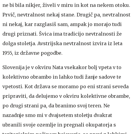
ne bi bila nikjer, živeli v miru in kot na nekem otoku.
Prvič, nevtralnost nekaj stane. Drugič pa, nevtralnost
ni nekaj, kar razglasiš sam, ampak jo morajo tudi
drugi priznati. Švica ima tradicijo nevtralnosti že
dolga stoletja. Avstrijska nevtralnost izvira iz leta
1955, iz državne pogodbe.
Slovenija je v okviru Nata vsekakor bolj vpeta v to
kolektivno obrambo in lahko tudi žanje sadove te
vpetosti. Kot država se moramo po eni strani seveda
pripraviti, da delujemo v okviru kolektivne obrambe,
po drugi strani pa, da branimo svoj teren. Ne
nazadnje smo mi v dvajsetem stoletju dvakrat
ubranili svoje ozemlje in pregnali okupatorja s