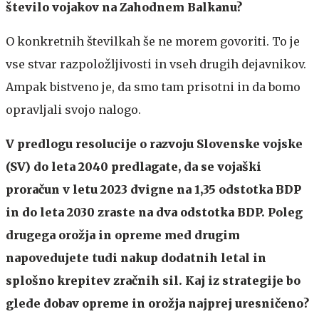
število vojakov na Zahodnem Balkanu?
O konkretnih številkah še ne morem govoriti. To je
vse stvar razpoložljivosti in vseh drugih dejavnikov.
Ampak bistveno je, da smo tam prisotni in da bomo
opravljali svojo nalogo.
V predlogu resolucije o razvoju Slovenske vojske
(SV) do leta 2040 predlagate, da se vojaški
proračun v letu 2023 dvigne na 1,35 odstotka BDP
in do leta 2030 zraste na dva odstotka BDP. Poleg
drugega orožja in opreme med drugim
napovedujete tudi nakup dodatnih letal in
splošno krepitev zračnih sil. Kaj iz strategije bo
glede dobav opreme in orožja najprej uresničeno?