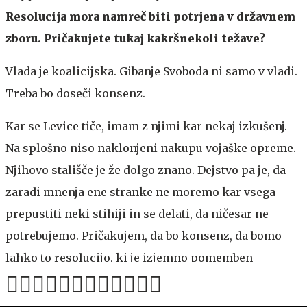
Resolucija mora namreč biti potrjena v državnem
zboru. Pričakujete tukaj kakršnekoli težave?
Vlada je koalicijska. Gibanje Svoboda ni samo v vladi.
Treba bo doseči konsenz.
Kar se Levice tiče, imam z njimi kar nekaj izkušenj.
Na splošno niso naklonjeni nakupu vojaške opreme.
Njihovo stališče je že dolgo znano. Dejstvo pa je, da
zaradi mnenja ene stranke ne moremo kar vsega
prepustiti neki stihiji in se delati, da ničesar ne
potrebujemo. Pričakujem, da bo konsenz, da bomo
lahko to resolucijo, ki je izjemno pomemben
dokument, spravili skozi proceduro v državnem
zboru.