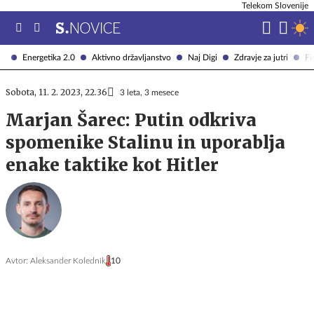
Telekom Slovenije
Energetika 2.0
Aktivno državljanstvo
Naj Digi
Zdravje za jutri
Fi
Sobota, 11. 2. 2023, 22.36
3 leta, 3 mesece
Marjan Šarec: Putin odkriva
spomenike Stalinu in uporablja
enake taktike kot Hitler
Avtor:
Aleksander Kolednik
10