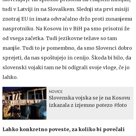
tudi v Latviji in na Slovaškem. Slednji sta prvi misiji
znotraj EU in imata odvračalno držo proti zunanjemu
nasprotniku. Na Kosovu in v BiH pa smo prisotni že
od vsega začetka. Tudi jezikovne težave so tam
manjše. Tudi to je pomembno, da smo Slovenci dobro
sprejeti, da nas spoštujejo in cenijo. Škoda bi bilo, da
slovenski vojaki tam ne bi odigrali svoje vloge, če jo
lahko.
NOVICE
Slovenska vojska se je na Kosovu
izkazala z izjemno potezo #foto
Lahko konkretno poveste, za koliko bi povečali