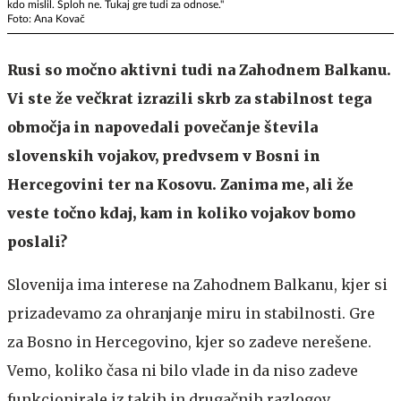
kdo mislil. Sploh ne. Tukaj gre tudi za odnose."
Foto: Ana Kovač
Rusi so močno aktivni tudi na Zahodnem Balkanu.
Vi ste že večkrat izrazili skrb za stabilnost tega
območja in napovedali povečanje števila
slovenskih vojakov, predvsem v Bosni in
Hercegovini ter na Kosovu. Zanima me, ali že
veste točno kdaj, kam in koliko vojakov bomo
poslali?
Slovenija ima interese na Zahodnem Balkanu, kjer si
prizadevamo za ohranjanje miru in stabilnosti. Gre
za Bosno in Hercegovino, kjer so zadeve nerešene.
Vemo, koliko časa ni bilo vlade in da niso zadeve
funkcionirale iz takih in drugačnih razlogov.