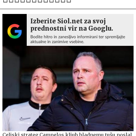
Izberite Siol.net za svoj
prednostni vir na Googlu.
Bodite hitro in zanesljivo informirani ter spremljajte
aktualne in zanimive vsebine.
Celjski strateg Campelos kljub hladnemu tušu poslal