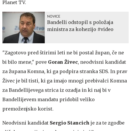
Planet TV.
NOVICE
Bandelli odstopil s položaja
ministra za kohezijo #video
"Zagotovo pred štirimi leti ne bi postal župan, če ne
bi bilo mene," pove
Goran
Živec
, neodvisni kandidat
za župana Komna, ki ga podpira stranka SDS. In prav
Živec je bil tisti, ki ga imajo mnogi prebivalci Komna
za Bandellijevega strica iz ozadja in ki naj bi v
Bandellijevem mandatu pridobil veliko
premoženjsko korist.
Neodvisni kandidat
Sergio Stancich
je za te zgodbe