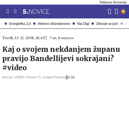
Telekom Slovenije
Energetika 2.0
Aktivno državljanstvo
Naj Digi
Zdravje za jutri
Fi
Torek, 13. 11. 2018, 18.43
7 let, 8 mesecev
Kaj o svojem nekdanjem županu
pravijo Bandellijevi sokrajani?
#video
Avtorji:
VIDEO: Planet TV,
Gašper Petovar
4,36