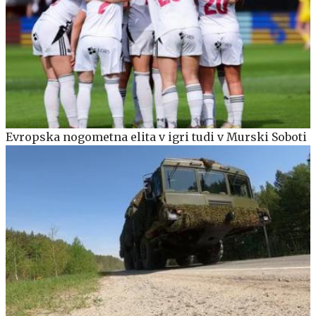
Evropska nogometna elita v igri tudi v Murski Soboti