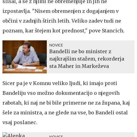
slišal, a se z njimi ne obremenjuje in jih ne
izpostavlja. "Nisem obremenjen z dogajanjem v
občini v zadnjih štirih letih. Veliko zadev tudi ne
poznam, kar štejem kot prednost," pove Stancich.
NOVICE
Bandelli ne bo minister z
najkrajšim stažem, rekorderja
sta Maher in Markeževa
Sicer pa je v Komnu veliko ljudi, ki imajo proti
Bandeliju vso možno dokumentacijo o njegovih
rabotah, ki naj ne bi bile primerne ne za župana, kaj
šele za ministra, a ne glede na vse, bo Bandeli ostal
vsaj poslanec.