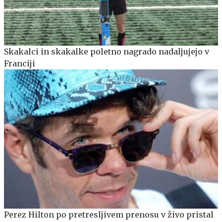
Skakalci in skakalke poletno nagrado nadaljujejo v
Franciji
Perez Hilton po pretresljivem prenosu v živo pristal