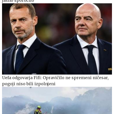
jasno sporočilo
Uefa odgovarja Fifi: Opravičilo ne spremeni ničesar,
pogoji niso bili izpolnjeni