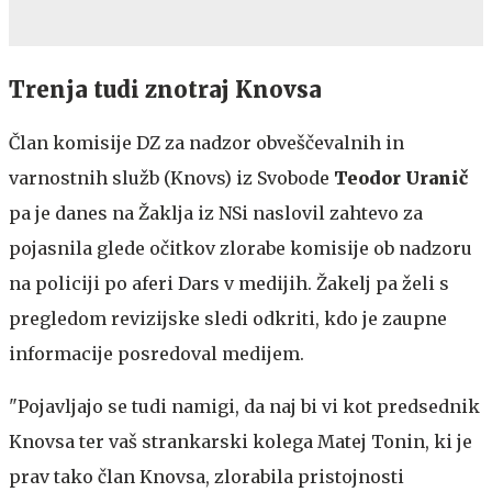
Trenja tudi znotraj Knovsa
Član komisije DZ za nadzor obveščevalnih in
varnostnih služb (Knovs) iz Svobode
Teodor Uranič
pa je danes na Žaklja iz NSi naslovil zahtevo za
pojasnila glede očitkov zlorabe komisije ob nadzoru
na policiji po aferi Dars v medijih. Žakelj pa želi s
pregledom revizijske sledi odkriti, kdo je zaupne
informacije posredoval medijem.
"Pojavljajo se tudi namigi, da naj bi vi kot predsednik
Knovsa ter vaš strankarski kolega Matej Tonin, ki je
prav tako član Knovsa, zlorabila pristojnosti