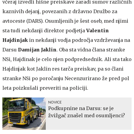
včeraj izvedli hišne preiskave zaradi sumov različnih
kaznivih dejanj, povezanih z državno Družbo za
avtoceste (DARS). Osumljenih je šest oseb, med njimi
sta tudi nekdanji direktor podjetja
Valentin
Hajdinjak
in nekdanji vodja področja vzdrževanja na
Darsu
Damijan Jaklin
. Oba sta vidna člana stranke
NSi, Hajdinak je celo njen podpredsednik. Ali sta tako
Hajdinjak kot Jaklin res tarča preiskav, pa so člani
stranke NSi po poročanju Necenzurirano že pred pol
leta poizkušali preveriti na policiji.
NOVICE
Podkupnine na Darsu: se je
žvižgač znašel med osumljenci?