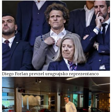
Diego Forlan prevzel urugvajsko reprezentanco