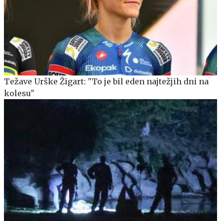
Težave Urške Žigart: "To je bil eden najtežjih dni na
kolesu"