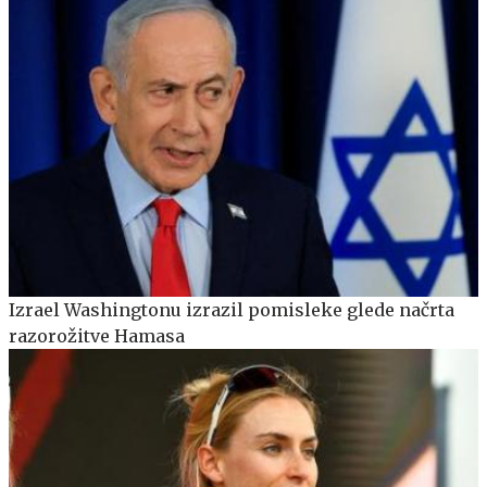
Izrael Washingtonu izrazil pomisleke glede načrta
razorožitve Hamasa