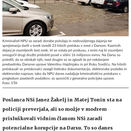
Kriminalisti NPU so zaradi zlorabe položaja in nedovoljenega dajanja ter
sprejemanja darili v torek izvedli 23 hišnih preiskav v zvezi z Darsom. Kaznivih
dejanj je osumljenih šest oseb, tri so ostala pri poskusu, z enim naj bi osumljeni
omogočil drugi družbi pridobiti posel v višini 16 milijonov evrov. Na Darsu so
potrdili, da so obiskali njih, med drugim so se zglasili še pri nekdanjem
predsedniku Darsove uprave Valentinu Hajdinjaku in pri Roku Snežiču. Na hišnih
preiskavah so preiskovalci zasegli listinsko dokumentacijo, elektronske podatke in
elektronske naprave, tako da NPU danes nadaljuje kriminalistično preiskavo s
pregledom zaseženih podatkov, so sporočili z generalne policijske uprave.
Foto: STA
Poslanca NSi Janez Žakelj in Matej Tonin sta na
policiji preverjala, ali so možje v modrem
prisluškovali vidnim članom NSi zaradi
potencialne korupcije na Darsu. To so danes