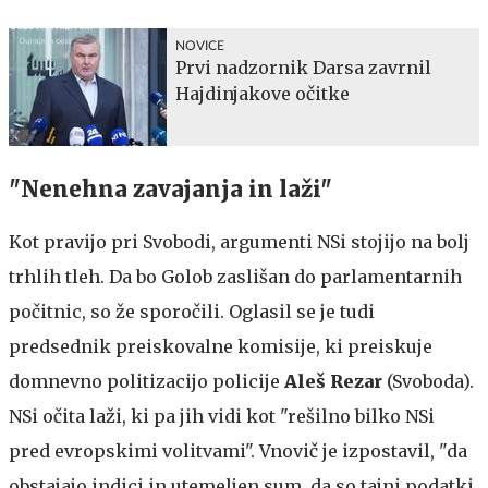
NOVICE
Prvi nadzornik Darsa zavrnil
Hajdinjakove očitke
"Nenehna zavajanja in laži"
Kot pravijo pri Svobodi, argumenti NSi stojijo na bolj
trhlih tleh. Da bo Golob zaslišan do parlamentarnih
počitnic, so že sporočili. Oglasil se je tudi
predsednik preiskovalne komisije, ki preiskuje
domnevno politizacijo policije
Aleš Rezar
(Svoboda).
NSi očita laži, ki pa jih vidi kot "rešilno bilko NSi
pred evropskimi volitvami". Vnovič je izpostavil, "da
obstajajo indici in utemeljen sum, da so tajni podatki