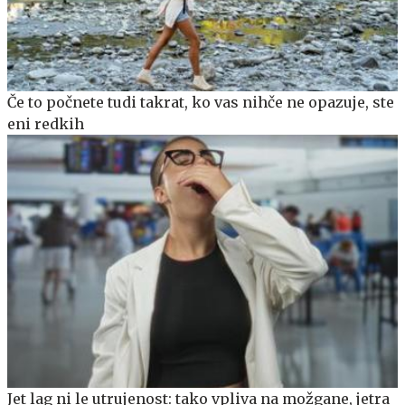
Če to počnete tudi takrat, ko vas nihče ne opazuje, ste
eni redkih
Jet lag ni le utrujenost: tako vpliva na možgane, jetra