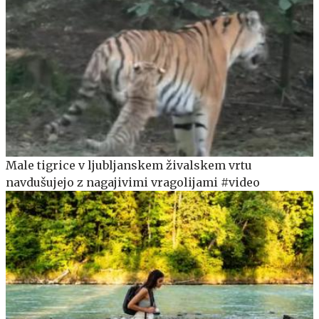
Male tigrice v ljubljanskem živalskem vrtu
navdušujejo z nagajivimi vragolijami #video