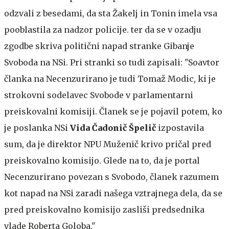
odzvali z besedami, da sta Žakelj in Tonin imela vsa
pooblastila za nadzor policije. ter da se v ozadju
zgodbe skriva politični napad stranke Gibanje
Svoboda na NSi. Pri stranki so tudi zapisali: "Soavtor
članka na Necenzurirano je tudi Tomaž Modic, ki je
strokovni sodelavec Svobode v parlamentarni
preiskovalni komisiji. Članek se je pojavil potem, ko
je poslanka NSi
Vida Čadonič Špelič
izpostavila
sum, da je direktor NPU Muženič krivo pričal pred
preiskovalno komisijo. Glede na to, da je portal
Necenzurirano povezan s Svobodo, članek razumem
kot napad na NSi zaradi našega vztrajnega dela, da se
pred preiskovalno komisijo zasliši predsednika
vlade Roberta Goloba."