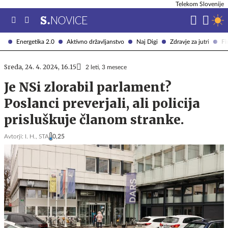
Telekom Slovenije
Energetika 2.0
Aktivno državljanstvo
Naj Digi
Zdravje za jutri
Fi
Sreda, 24. 4. 2024, 16.15
2 leti, 3 mesece
Je NSi zlorabil parlament?
Poslanci preverjali, ali policija
prisluškuje članom stranke.
Avtorji:
I. H.,
STA
0,25