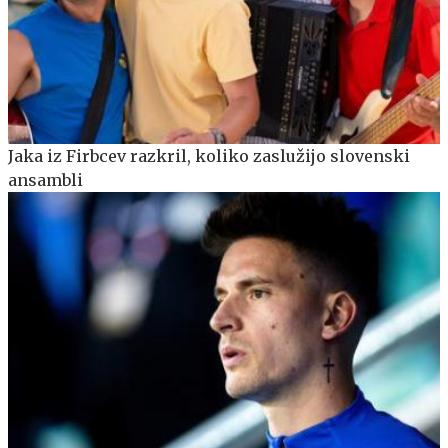
Jaka iz Firbcev razkril, koliko zaslužijo slovenski
ansambli