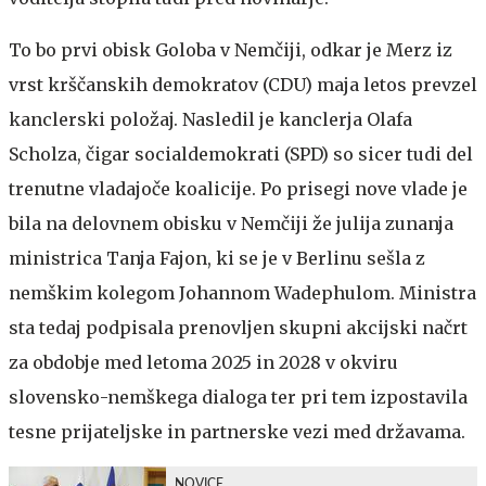
To bo prvi obisk Goloba v Nemčiji, odkar je Merz iz
vrst krščanskih demokratov (CDU) maja letos prevzel
kanclerski položaj. Nasledil je kanclerja Olafa
Scholza, čigar socialdemokrati (SPD) so sicer tudi del
trenutne vladajoče koalicije. Po prisegi nove vlade je
bila na delovnem obisku v Nemčiji že julija zunanja
ministrica Tanja Fajon, ki se je v Berlinu sešla z
nemškim kolegom Johannom Wadephulom. Ministra
sta tedaj podpisala prenovljen skupni akcijski načrt
za obdobje med letoma 2025 in 2028 v okviru
slovensko-nemškega dialoga ter pri tem izpostavila
tesne prijateljske in partnerske vezi med državama.
NOVICE