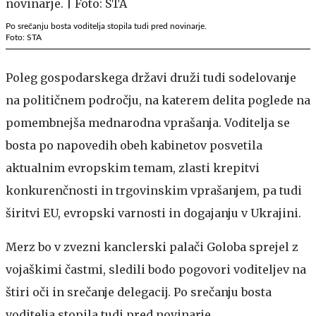
Po srečanju bosta voditelja stopila tudi pred novinarje.
Foto: STA
Poleg gospodarskega državi druži tudi sodelovanje
na političnem področju, na katerem delita poglede na
pomembnejša mednarodna vprašanja. Voditelja se
bosta po napovedih obeh kabinetov posvetila
aktualnim evropskim temam, zlasti krepitvi
konkurenčnosti in trgovinskim vprašanjem, pa tudi
širitvi EU, evropski varnosti in dogajanju v Ukrajini.
Merz bo v zvezni kanclerski palači Goloba sprejel z
vojaškimi častmi, sledili bodo pogovori voditeljev na
štiri oči in srečanje delegacij. Po srečanju bosta
voditelja stopila tudi pred novinarje.