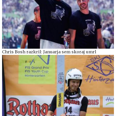
Chris Bosh razkril: Januarja sem skoraj umrl