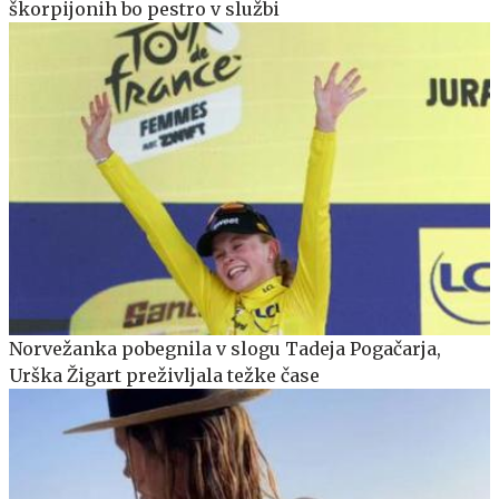
škorpijonih bo pestro v službi
Norvežanka pobegnila v slogu Tadeja Pogačarja,
Urška Žigart preživljala težke čase