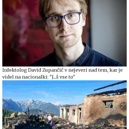
Infektolog David Zupančič v nejeveri nad tem, kar je
videl na nacionalki: "J...š vse to"