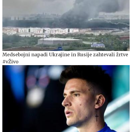
Medsebojni napadi Ukrajine in Rusije zahtevali žrtve
#vŽivo