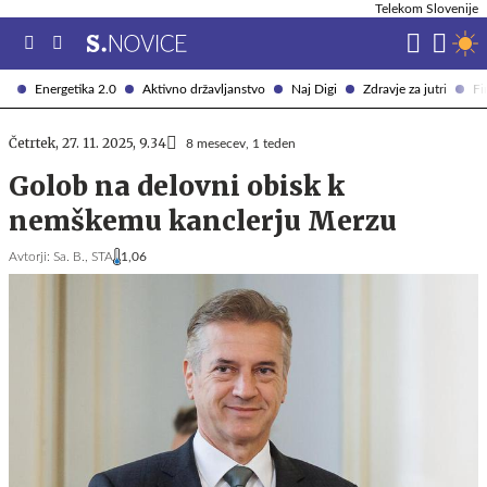
Telekom Slovenije
Energetika 2.0
Aktivno državljanstvo
Naj Digi
Zdravje za jutri
Fi
Četrtek, 27. 11. 2025, 9.34
8 mesecev, 1 teden
Golob na delovni obisk k
nemškemu kanclerju Merzu
Avtorji:
Sa. B.,
STA
1,06