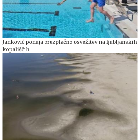
Janković ponuja brezplačno osvežitev na ljubljanskih
kopališčih