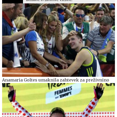
Anamaria Goltes umaknila zahtevek za preživnino