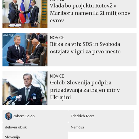
Vlada bo projektu Rotovž v
Mariboru namenila 21 milijonov
evrov
NOVICE
Bitka za vrh: SDS in Svoboda
ostajata v igri za prvo mesto
NOVICE
Golob: Slovenija podpira
prizadevanja za trajen mir v
Ukrajini
Robert Golob
Friedrich Merz
delovni obisk
Nemčija
Slovenija