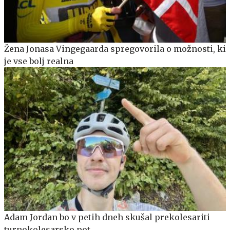
Žena Jonasa Vingegaarda spregovorila o možnosti, ki
je vse bolj realna
Adam Jordan bo v petih dneh skušal prekolesariti
turnokolesarsko pot