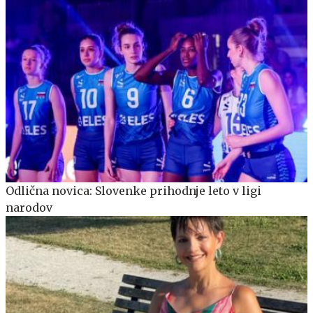
Odlična novica: Slovenke prihodnje leto v ligi
narodov