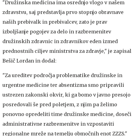
"Družinska medicina ima osrednjo vlogo v našem
zdravstvu, saj predstavlja prvo stopnjo obravnave
naših prebivalk in prebivalcev, zato je prav
izboljšanje pogojev za delo in razbremenitev
družinskih zdravnic in zdravnikov eden izmed
prednostnih ciljev ministrstva za zdravje," je zapisal
Bešič Lordan in dodal:
"Za ureditev področja problematike družinske in
urgentne medicine ter absentizma smo pripravili
ustrezen zakonski okvir, ki ga bomo v javno presojo
posredovali še pred poletjem, z njim pa želimo
ponovno opredeliti time družinske medicine, doseči
administrativne razbremenitve in vzpostaviti
regionalne mreže na temelju območnih enot ZZZS."