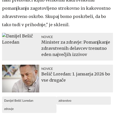
naši prebivalci kljub velikemu kadrovskemu
pomanjkanju zagotovljeno strokovno in kakovostno
zdravstveno oskrbo. Skupaj bomo poskrbeli, da bo
tako tudi v prihodnje," je sklenil.
NOVICE
Minister za zdravje: Pomanjkanje
zdravstvenih delavcev trenutno
eden največjih izzivov
NOVICE
Bešič Loredan: 1. januarja 2026 bo
vse drugače
Danijel Bešič Loredan
zdravstvo
zdravje