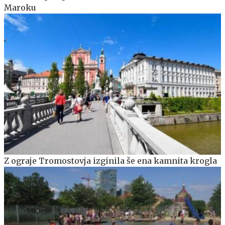
Maroku
Z ograje Tromostovja izginila še ena kamnita krogla