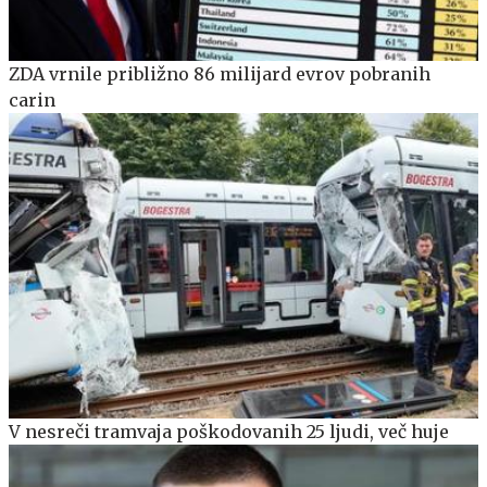
ZDA vrnile približno 86 milijard evrov pobranih
carin
V nesreči tramvaja poškodovanih 25 ljudi, več huje