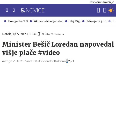
Telekom Slovenije
Energetika 2.0
Aktivno državljanstvo
Naj Digi
Zdravje za jutri
Fi
Petek, 19. 5. 2023, 13.48
3 leta, 2 meseca
Minister Bešič Loredan napovedal
višje plače #video
Avtorji:
VIDEO: Planet TV,
Aleksander Kolednik
2,91