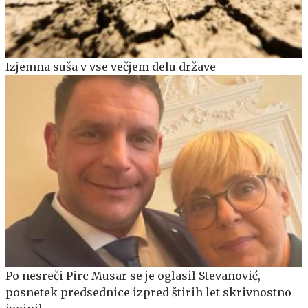
Izjemna suša v vse večjem delu države
Po nesreči Pirc Musar se je oglasil Stevanović,
posnetek predsednice izpred štirih let skrivnostno