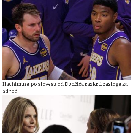
Hachimura po slovesu od Dončića razkril razloge za
odhod