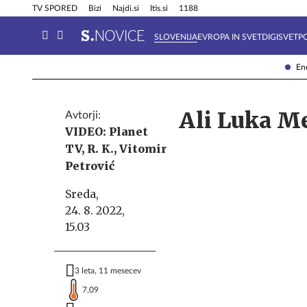
Info in obvestila
Tehnik
TV SPORED
Bizi
Najdi.si
Itis.si
1188
SLOVENIJA
EVROPA IN SVET
DIGISVET
P
Ene
Ali Luka M
Avtorji:
VIDEO: Planet
TV,
R. K.,
Vitomir
Petrović
Sreda,
24. 8. 2022,
15.03
3 leta, 11 mesecev
7,09