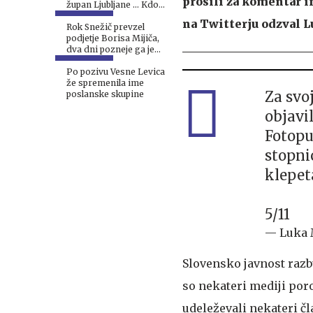
prosili za komentar i
župan Ljubljane ... Kdo
ga bo zamenjal v DZ?
na Twitterju odzval 
Rok Snežič prevzel
podjetje Borisa Mijiča,
dva dni pozneje ga je
preimenoval v Klukec
in registriral rejo
Po pozivu Vesne Levica
kamel
že spremenila ime
Za svo
poslanske skupine
objavi
Fotopu
stopni
klepet
5/11
— Luka 
Slovensko javnost razb
so nekateri mediji poro
udeleževali nekateri čl