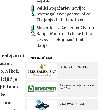
izginil
Veliki Pogačarjev navijač
premagal svojega vzornika:
4,39
Življenjski cilj izpolnjen
Slovenka, ki že pet let živi na
Baliju: Mislim, da bi se lahko
4,82
ves svet nekaj naučil od
Balija
 Smodejem ni
račam,
jo. Nikoli
ciji," je
jih in na
 že
a smo