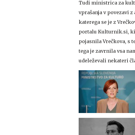
Tudi ministrica za kul
vprašanja v povezavi z a
katerega se je z Vrečk
portalu Kulturnik.si, ki
pojasnila Vrečkova, s t
tega je zavrnila vsa na
udeleževali nekateri čl