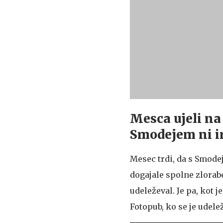
Mesca ujeli na 
Smodejem ni im
Mesec trdi, da s Smodej
dogajale spolne zlorabe
udeleževal. Je pa, kot j
Fotopub, ko se je udele