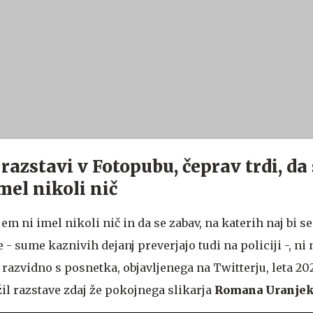
razstavi v Fotopubu, čeprav trdi, da 
el nikoli nič
em ni imel nikoli nič in da se zabav, na katerih naj bi
 - sume kaznivih dejanj preverjajo tudi na policiji -, ni 
e razvidno s posnetka, objavljenega na Twitterju, leta 20
žil razstave zdaj že pokojnega slikarja
Romana Uranjek