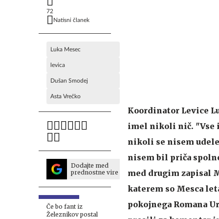
72
Natisni članek
Luka Mesec
levica
Dušan Smodej
Asta Vrečko
Koordinator Levice L
imel nikoli nič. "Vse
nikoli se nisem udelež
nisem bil priča spolne
Dodajte med
med drugim zapisal Me
prednostne vire
katerem so Mesca leta
pokojnega Romana Ura
Če bo fant iz
Železnikov postal