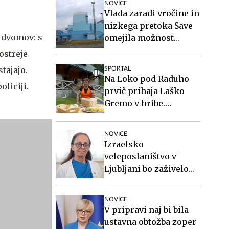
NOVICE
Vlada zaradi vročine in
nizkega pretoka Save
 dvomov: s
omejila možnost
zaustavitve nuklearke
ostreje
Krško
tajajo.
SPORTAL
Na Loko pod Raduho
oliciji.
prvič prihaja Laško
Gremo v hribe.
Spoznajte oskrbnico,
ki ji planinci pravijo
NOVICE
Ločka mati.
Izraelsko
veleposlaništvo v
Ljubljani bo zaživelo
septembra
NOVICE
V pripravi naj bi bila
ustavna obtožba zoper