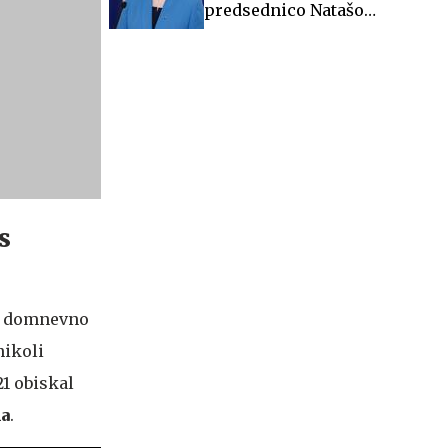
predsednico Natašo
Pirc Musar
s
 se domnevno
nikoli
21 obiskal
a
.