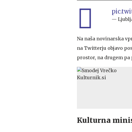
pic.tw
— Ljubl
Na naša novinarska vpr
na Twitterju objavo po
prostor, na drugem pa 
Kulturna minis