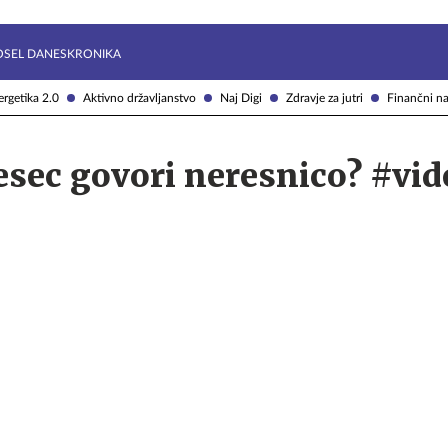
Želite prejemati e-novice?
Uživajmo pametno
OSEL DANES
KRONIKA
rgetika 2.0
Aktivno državljanstvo
Naj Digi
Zdravje za jutri
Finančni na
esec govori neresnico? #vid