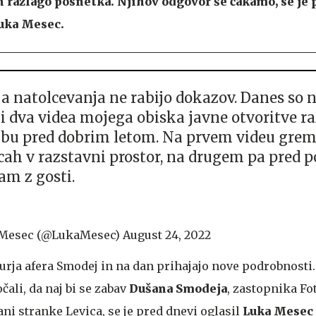
n razlago posnetka. Njihov odgovor še čakamo, se j
Luka Mesec.
ja natolcevanja ne rabijo dokazov. Danes so n
li dva videa mojega obiska javne otvoritve ra
bu pred dobrim letom. Na prvem videu grem
cah v razstavni prostor, na drugem pa pred 
am z gosti.
Mesec (@LukaMesec)
August 24, 2022
urja afera Smodej in na dan prihajajo nove podrobnosti
čali, da naj bi se zabav
Dušana Smodeja
, zastopnika Fo
ani stranke Levica, se je pred dnevi oglasil
Luka Mesec