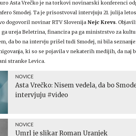
turo Asta Vrečko je na torkovi novinarski konferenci od
fero Smodej. Ta je prisostvoval intervjuju 21. julija letos
ovo dogovoril novinar RTV Slovenija
Nejc Krevs
. Objavil
 ga ureja Beletrina, financira pa ga ministrstvo za kultu
em, da bo na intervju prišel tudi Smodej, ni bila seznanj
migovanja, ki so se pojavila v nekaterih medijih, da naj b
ani stranke Levica.
NOVICE
Asta Vrečko: Nisem vedela, da bo Smode
intervjuju #video
NOVICE
Umrl je slikar Roman Uranjek