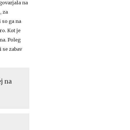
govarjala na
, za
i so ga na
ro. Kot je
ena. Poleg
i se zabav
j na