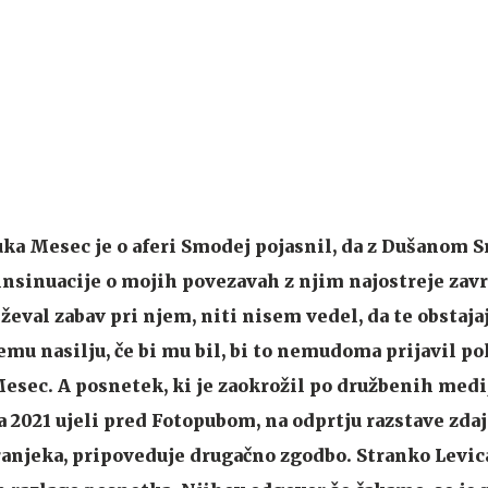
uka Mesec je o aferi Smodej pojasnil, da z Dušanom
 insinuacije o mojih povezavah z njim najostreje zav
eval zabav pri njem, niti nisem vedel, da te obstaja
mu nasilju, če bi mu bil, bi to nemudoma prijavil poli
sec. A posnetek, ki je zaokrožil po družbenih medi
 2021 ujeli pred Fotopubom, na odprtju razstave zdaj
njeka, pripoveduje drugačno zgodbo. Stranko Levic