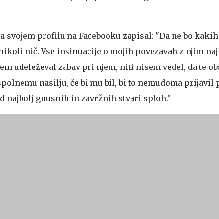
.
 svojem profilu na Facebooku zapisal: "Da ne bo kakih
koli nič. Vse insinuacije o mojih povezavah z njim naj
em udeleževal zabav pri njem, niti nisem vedel, da te obs
spolnemu nasilju, če bi mu bil, bi to nemudoma prijavil p
d najbolj gnusnih in zavržnih stvari sploh."