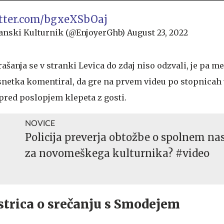
itter.com/bgxeXSbOaj
janski Kulturnik (@EnjoyerGhb)
August 23, 2022
ašanja se v stranki Levica do zdaj niso odzvali, je pa 
snetka komentiral, da gre na prvem videu po stopnicah 
pred poslopjem klepeta z gosti.
NOVICE
Policija preverja obtožbe o spolnem nas
za novomeškega kulturnika? #video
trica o srečanju s Smodejem