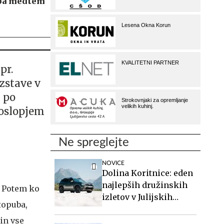
e pa medtem
pr.
zstave v
 po
poslopjem
Ne spreglejte
NOVICE
Dolina Koritnice: eden
najlepših družinskih
. Potem ko
izletov v Julijskih
topuba,
Alpah
in vse