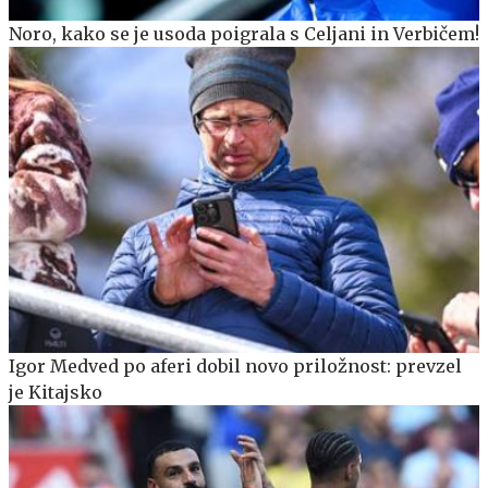
Noro, kako se je usoda poigrala s Celjani in Verbičem!
Igor Medved po aferi dobil novo priložnost: prevzel
je Kitajsko