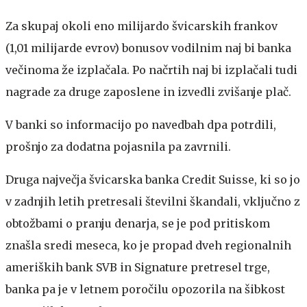
Za skupaj okoli eno milijardo švicarskih frankov
(1,01 milijarde evrov) bonusov vodilnim naj bi banka
večinoma že izplačala. Po načrtih naj bi izplačali tudi
nagrade za druge zaposlene in izvedli zvišanje plač.
V banki so informacijo po navedbah dpa potrdili,
prošnjo za dodatna pojasnila pa zavrnili.
Druga največja švicarska banka Credit Suisse, ki so jo
v zadnjih letih pretresali številni škandali, vključno z
obtožbami o pranju denarja, se je pod pritiskom
znašla sredi meseca, ko je propad dveh regionalnih
ameriških bank SVB in Signature pretresel trge,
banka pa je v letnem poročilu opozorila na šibkost