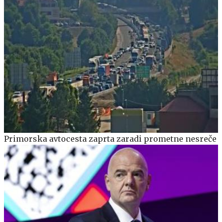
Primorska avtocesta zaprta zaradi prometne nesreče