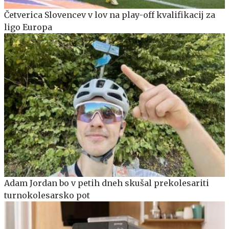
Četverica Slovencev v lov na play-off kvalifikacij za
ligo Europa
Adam Jordan bo v petih dneh skušal prekolesariti
turnokolesarsko pot