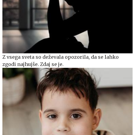
Z vsega sveta so deževala opozorila, da se lahko
zgodi najhujše. Zdaj se je.