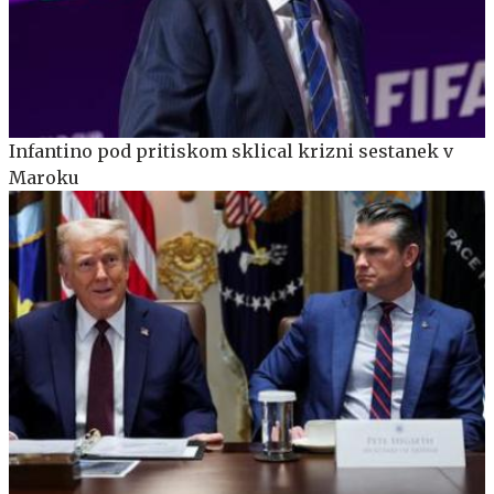
Infantino pod pritiskom sklical krizni sestanek v
Maroku