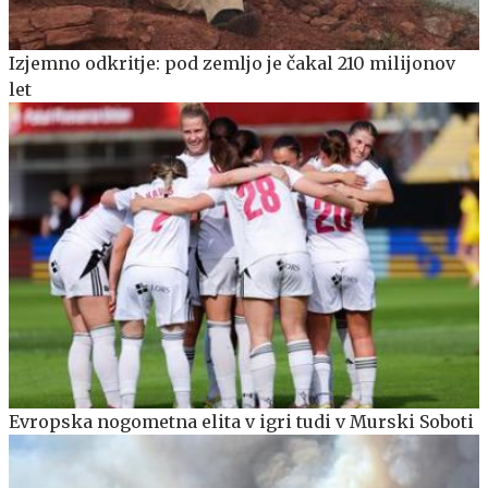
Izjemno odkritje: pod zemljo je čakal 210 milijonov
let
Evropska nogometna elita v igri tudi v Murski Soboti