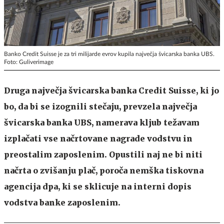
Banko Credit Suisse je za tri milijarde evrov kupila največja švicarska banka UBS.
Foto: Guliverimage
Druga največja švicarska banka Credit Suisse, ki jo
bo, da bi se izognili stečaju, prevzela največja
švicarska banka UBS, namerava kljub težavam
izplačati vse načrtovane nagrade vodstvu in
preostalim zaposlenim. Opustili naj ne bi niti
načrta o zvišanju plač, poroča nemška tiskovna
agencija dpa, ki se sklicuje na interni dopis
vodstva banke zaposlenim.