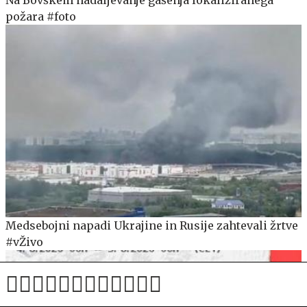
Na Bovškem nadaljevanje gašenja lokaliziranega
požara #foto
Medsebojni napadi Ukrajine in Rusije zahtevali žrtve
#vŽivo