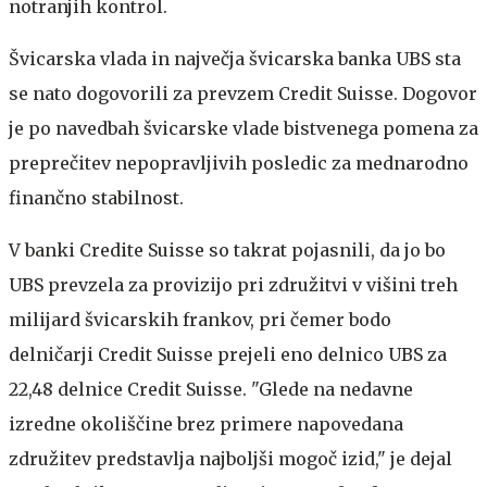
notranjih kontrol.
Švicarska vlada in največja švicarska banka UBS sta
se nato dogovorili za prevzem Credit Suisse. Dogovor
je po navedbah švicarske vlade bistvenega pomena za
preprečitev nepopravljivih posledic za mednarodno
finančno stabilnost.
V banki Credite Suisse so takrat pojasnili, da jo bo
UBS prevzela za provizijo pri združitvi v višini treh
milijard švicarskih frankov, pri čemer bodo
delničarji Credit Suisse prejeli eno delnico UBS za
22,48 delnice Credit Suisse. "Glede na nedavne
izredne okoliščine brez primere napovedana
združitev predstavlja najboljši mogoč izid," je dejal