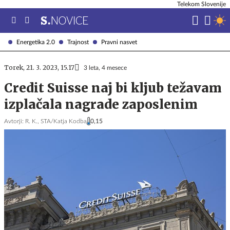
Telekom Slovenije
Energetika 2.0
Trajnost
Pravni nasvet
Torek, 21. 3. 2023, 15.17
3 leta, 4 mesece
Credit Suisse naj bi kljub težavam
izplačala nagrade zaposlenim
Avtorji:
R. K.,
STA/Katja Kodba
0,15