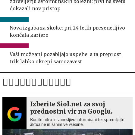
zdravljenju avtoimunskih bolezni: prvi na svetu
dokazali nov pristop
Nova izguba za skoke: pri 24 letih presenetljivo
končala kariero
Vaši možgani pozabljajo uspehe, a ta preprost
trik lahko okrepi samozavest
Izberite Siol.net za svoj
prednostni vir na Googlu.
Bodite hitro in zanesljivo informirani ter spremljajte
aktualne in zanimive vsebine.