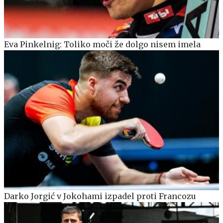
Eva Pinkelnig: Toliko moči že dolgo nisem imela
Darko Jorgić v Jokohami izpadel proti Francozu