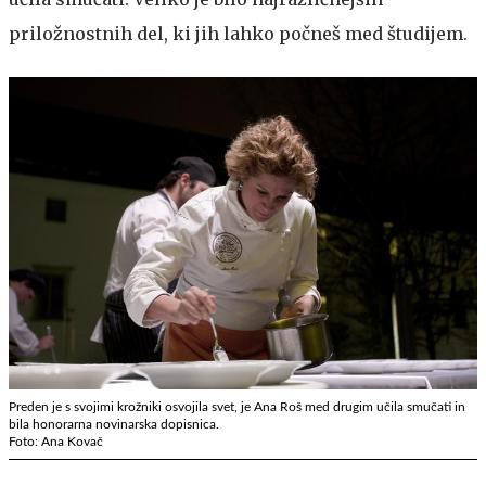
priložnostnih del, ki jih lahko počneš med študijem.
Preden je s svojimi krožniki osvojila svet, je Ana Roš med drugim učila smučati in
bila honorarna novinarska dopisnica.
Foto: Ana Kovač