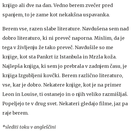
knjigo ali dve na dan. Vedno berem zvečer pred
spanjem, to je zame kot nekakšna uspavanka.
Berem vse, razen slabe literature. Navdušena sem nad
dobro literaturo, ki ni preveč naporna. Mislim, da je
tega v življenju že tako preveč. Navdušile so me
knjige, kot sta Pankrt iz Istanbula in Mrzla koža.
Najlepša knjiga, ki sem jo prebrala v zadnjem času, je
knjiga Izgubljeni kovčki. Berem različno literaturo,
vse, kar je dobro. Nekatere knjige, kot je na primer
Leon in Louise, ti ostanejo in o njih veliko razmišljaš.
Popeljejo te v drug svet. Nekateri gledajo filme, jaz pa
raje berem.
*slediti toku v angleščini