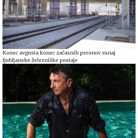
Konec avgusta konec začasnih peronov zunaj
ljubljanske železniške postaje