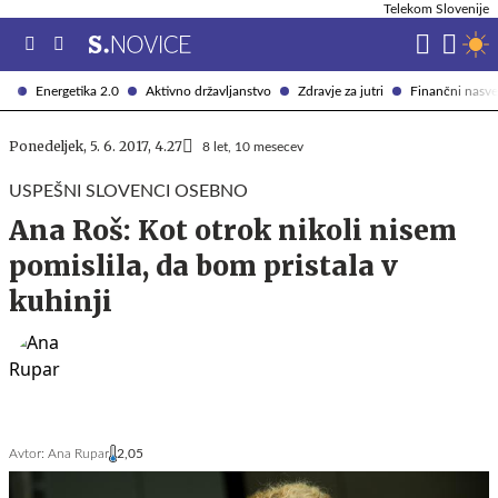
Telekom Slovenije
Energetika 2.0
Aktivno državljanstvo
Zdravje za jutri
Finančni nasve
Ponedeljek, 5. 6. 2017, 4.27
8 let, 10 mesecev
USPEŠNI SLOVENCI OSEBNO
Ana Roš: Kot otrok nikoli nisem
pomislila, da bom pristala v
kuhinji
Avtor:
Ana Rupar
2,05