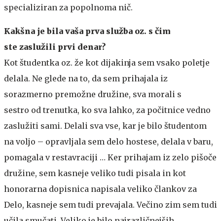
specializiran za popolnoma nič.
Kakšna je bila vaša prva služba oz. s čim
ste zaslužili prvi denar?
Kot študentka oz. že kot dijakinja sem vsako poletje
delala. Ne glede na to, da sem prihajala iz
sorazmerno premožne družine, sva morali s
sestro od trenutka, ko sva lahko, za počitnice vedno
zaslužiti sami. Delali sva vse, kar je bilo študentom
na voljo – opravljala sem delo hostese, delala v baru,
pomagala v restavraciji … Ker prihajam iz zelo pišoče
družine, sem kasneje veliko tudi pisala in kot
honorarna dopisnica napisala veliko člankov za
Delo, kasneje sem tudi prevajala. Večino zim sem tudi
učila smučati. Veliko je bilo najrazličnejših