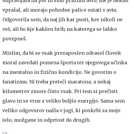
odpravljala na pot in smo praznili avto, me je nekdo
vprašal, ali morajo pohodne palice ostati v avtu.
Odgovorila sem, da naj jih kar pusti, ker nikoli ne
veš, ali bo kje kakšen hrib, na katerega se lahko
povzpneš.
Mislim, da bi se vsak prezaposlen odrasel človek
moral zavedati pomena športa ter njegovega učinka
na mentalno in fizično kondicijo. Ne govorim o
fanatizmu. Ni treba preteči maratona, a nekaj
kilometrov zmore čisto vsak. Pri tem si prečisti
glavo in se vrne z veliko boljšo energijo. Sama sem
veliko odgovorov našla v jogi, ki poskrbi za moje
telo, možgane in odprtost do drugih.