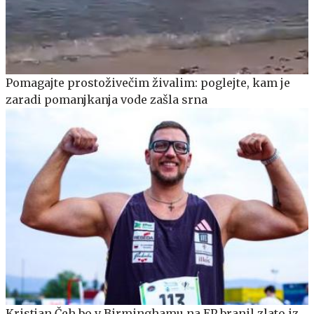
Pomagajte prostoživečim živalim: poglejte, kam je
zaradi pomanjkanja vode zašla srna
Kristjan Čeh bo v Birminghamu na EP branil zlato iz