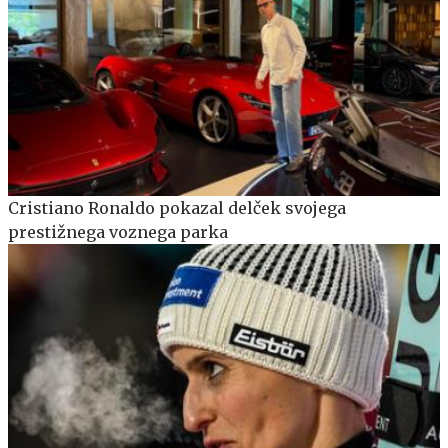
Cristiano Ronaldo pokazal delček svojega
prestižnega voznega parka