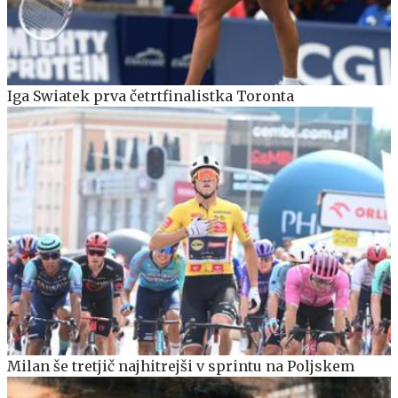
Iga Swiatek prva četrtfinalistka Toronta
Milan še tretjič najhitrejši v sprintu na Poljskem