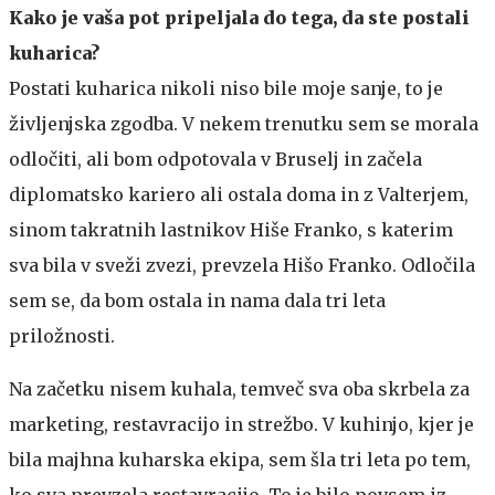
Kako je vaša pot pripeljala do tega, da ste postali
kuharica?
Postati kuharica nikoli niso bile moje sanje, to je
življenjska zgodba. V nekem trenutku sem se morala
odločiti, ali bom odpotovala v Bruselj in začela
diplomatsko kariero ali ostala doma in z Valterjem,
sinom takratnih lastnikov Hiše Franko, s katerim
sva bila v sveži zvezi, prevzela Hišo Franko. Odločila
sem se, da bom ostala in nama dala tri leta
priložnosti.
Na začetku nisem kuhala, temveč sva oba skrbela za
marketing, restavracijo in strežbo. V kuhinjo, kjer je
bila majhna kuharska ekipa, sem šla tri leta po tem,
ko sva prevzela restavracijo. To je bilo povsem iz