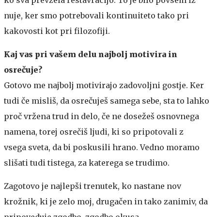
nuje, ker smo potrebovali kontinuiteto tako pri
kakovosti kot pri filozofiji.
Kaj vas pri vašem delu najbolj motivira in
osrečuje?
Gotovo me najbolj motivirajo zadovoljni gostje. Ker
tudi če misliš, da osrečuješ samega sebe, sta to lahko
proč vržena trud in delo, če ne dosežeš osnovnega
namena, torej osrečiš ljudi, ki so pripotovali z
vsega sveta, da bi poskusili hrano. Vedno moramo
slišati tudi tistega, za katerega se trudimo.
Zagotovo je najlepši trenutek, ko nastane nov
krožnik, ki je zelo moj, drugačen in tako zanimiv, da
pripoveduje zgodbo, zgodbo okusa.