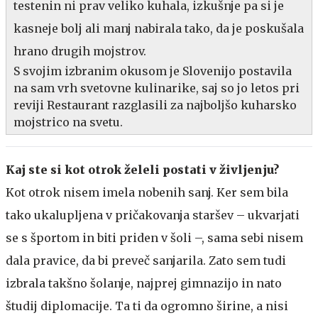
testenin ni prav veliko kuhala, izkušnje pa si je
kasneje bolj ali manj nabirala tako, da je poskušala
hrano drugih mojstrov.
S svojim izbranim okusom je Slovenijo postavila
na sam vrh svetovne kulinarike, saj so jo letos pri
reviji Restaurant razglasili za najboljšo kuharsko
mojstrico na svetu.
Kaj ste si kot otrok želeli postati v življenju?
Kot otrok nisem imela nobenih sanj. Ker sem bila
tako ukalupljena v pričakovanja staršev – ukvarjati
se s športom in biti priden v šoli –, sama sebi nisem
dala pravice, da bi preveč sanjarila. Zato sem tudi
izbrala takšno šolanje, najprej gimnazijo in nato
študij diplomacije. Ta ti da ogromno širine, a nisi