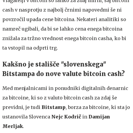
Vlagatelji v bitcoin so lahko za zdaj mirni, saj bitcoin
cash v nasprotju z najbolj črnimi napovedmi še ni
povzročil upada cene bitcoina. Nekateri analitiki so
namreč ugibali, da bi se lahko cena enega bitcoina
znižala za tržno vrednost enega bitcoin casha, ko bi
ta vstopil na odprti trg.
Kakšno je stališče "slovenskega"
Bitstampa do nove valute bitcoin cash?
Med menjalnicami in ponudniki digitalnih denarnic
za bitcoine, ki so z valuto bitcoin cash za zdaj še
previdni, je tudi
Bitstamp
, borza za bitcoine, ki sta jo
ustanovila Slovenca
Nejc Kodrič
in
Damijan
Merljak
.