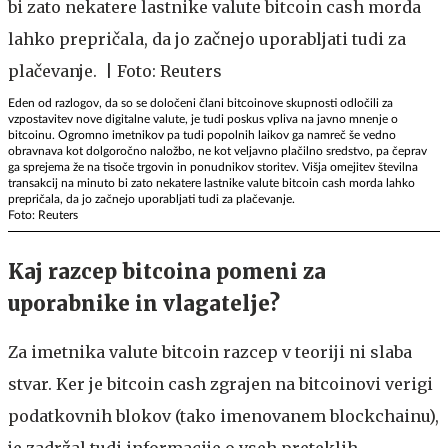
Eden od razlogov, da so se določeni člani bitcoinove skupnosti odločili za
vzpostavitev nove digitalne valute, je tudi poskus vpliva na javno mnenje o
bitcoinu. Ogromno imetnikov pa tudi popolnih laikov ga namreč še vedno
obravnava kot dolgoročno naložbo, ne kot veljavno plačilno sredstvo, pa čeprav
ga sprejema že na tisoče trgovin in ponudnikov storitev. Višja omejitev številna
transakcij na minuto bi zato nekatere lastnike valute bitcoin cash morda lahko
prepričala, da jo začnejo uporabljati tudi za plačevanje.
Foto: Reuters
Kaj razcep bitcoina pomeni za
uporabnike in vlagatelje?
Za imetnika valute bitcoin razcep v teoriji ni slaba
stvar. Ker je bitcoin cash zgrajen na bitcoinovi verigi
podatkovnih blokov (tako imenovanem blockchainu),