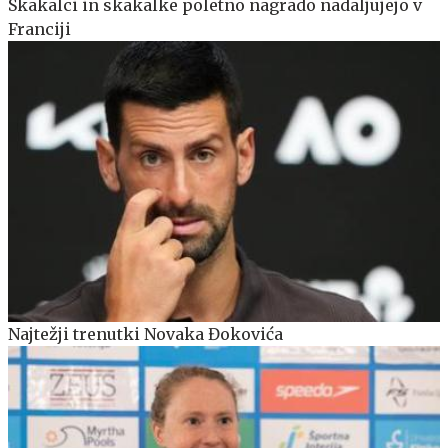
Skakalci in skakalke poletno nagrado nadaljujejo v
Franciji
Najtežji trenutki Novaka Đokovića