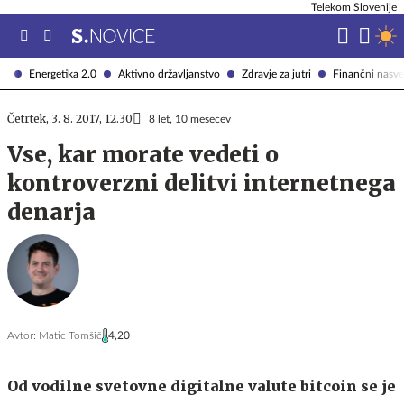
Telekom Slovenije
Energetika 2.0
Aktivno državljanstvo
Zdravje za jutri
Finančni nasve
Četrtek, 3. 8. 2017, 12.30
8 let, 10 mesecev
Vse, kar morate vedeti o
kontroverzni delitvi internetnega
denarja
Avtor:
Matic Tomšič
4,20
Od vodilne svetovne digitalne valute bitcoin se je