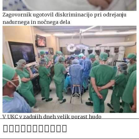
Zagovornik ugotovil diskriminacijo pri odrejanju
nadurnega in nočnega dela
V UKC v zadnjih dneh velik porast hudo
poškodovanih. To je razlog.