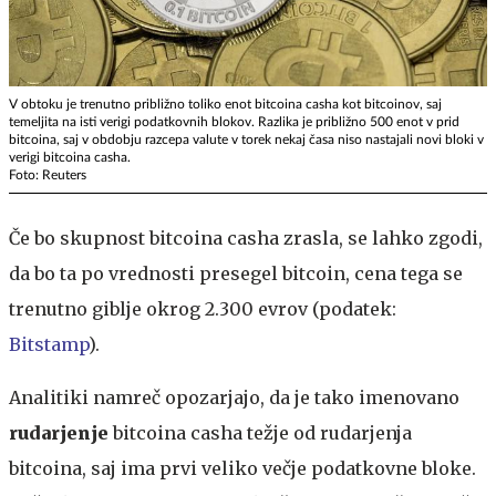
V obtoku je trenutno približno toliko enot bitcoina casha kot bitcoinov, saj
temeljita na isti verigi podatkovnih blokov. Razlika je približno 500 enot v prid
bitcoina, saj v obdobju razcepa valute v torek nekaj časa niso nastajali novi bloki v
verigi bitcoina casha.
Foto: Reuters
Če bo skupnost bitcoina casha zrasla, se lahko zgodi,
da bo ta po vrednosti presegel bitcoin, cena tega se
trenutno giblje okrog 2.300 evrov (podatek:
Bitstamp
).
Analitiki namreč opozarjajo, da je tako imenovano
rudarjenje
bitcoina casha težje od rudarjenja
bitcoina, saj ima prvi veliko večje podatkovne bloke.