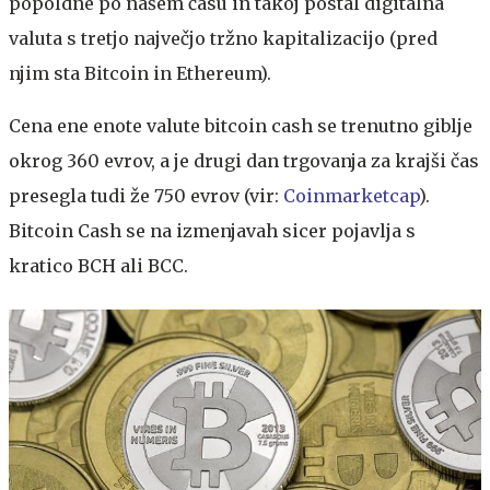
popoldne po našem času in takoj postal digitalna
valuta s tretjo največjo tržno kapitalizacijo (pred
njim sta Bitcoin in Ethereum).
Cena ene enote valute bitcoin cash se trenutno giblje
okrog 360 evrov, a je drugi dan trgovanja za krajši čas
presegla tudi že 750 evrov (vir:
Coinmarketcap
).
Bitcoin Cash se na izmenjavah sicer pojavlja s
kratico BCH ali BCC.