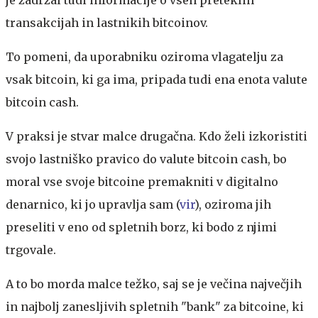
je zadržal tudi informacije o vseh preteklih
transakcijah in lastnikih bitcoinov.
To pomeni, da uporabniku oziroma vlagatelju za
vsak bitcoin, ki ga ima, pripada tudi ena enota valute
bitcoin cash.
V praksi je stvar malce drugačna. Kdo želi izkoristiti
svojo lastniško pravico do valute bitcoin cash, bo
moral vse svoje bitcoine premakniti v digitalno
denarnico, ki jo upravlja sam (
vir
), oziroma jih
preseliti v eno od spletnih borz, ki bodo z njimi
trgovale.
A to bo morda malce težko, saj se je večina največjih
in najbolj zanesljivih spletnih "bank" za bitcoine, ki