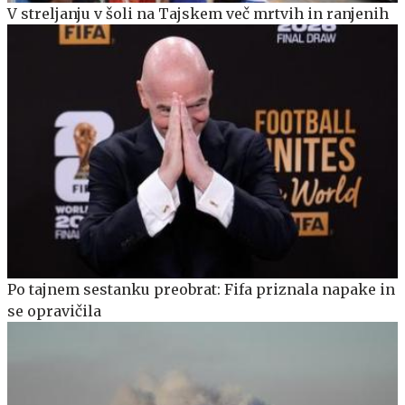
V streljanju v šoli na Tajskem več mrtvih in ranjenih
Po tajnem sestanku preobrat: Fifa priznala napake in
se opravičila