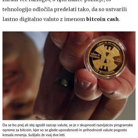
tehnologijo odločila predelati tako, da so ustvarili
lastno digitalno valuto z imenom
bitcoin cash
.
Da se bo prej ali slej zgodil razcep valute, se je v skupnosti razvijalcev programske
opreme za bitcoin, kjer so se glede uporabnosti in prihodnosti valute pogosto
kresala mnenja, šušljalo že vsaj dve leti.