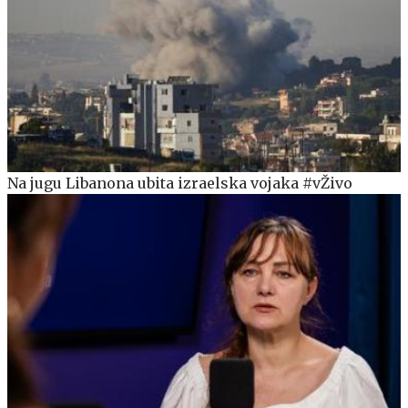
Na jugu Libanona ubita izraelska vojaka #vŽivo