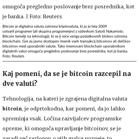
Bitcoin je digitalna valuta oziroma kriptovaluta, ki jo je leta 2009
ustvaril programer (ali skupina programerjev) z vzdevkom Satoši Nakamoto.
Bitcoin temelji na tehnologiji, ki se ji reče veriga podatkovnih blokov oziroma
blockchain. Gre za javno dostopen imenik vseh transakcij bitcoinov ali delčkov
bitcoinov med uporabniki valute. Tako imenovani blockchain uporabnikom
digitalnih valut omogoča pregledno poslovanje brez posrednika, kot je banka.
Foto: Reuters
Kaj pomeni, da se je bitcoin razcepil na
dve valuti?
Tehnologija, na kateri je zgrajena digitalna valuta
bitcoin
, je odprtokodna, kar pomeni, da jo lahko
spreminja vsak. Ločina razvijalcev programske
opreme, ki omogoča upravljanje bitcoinov, se je
zaradi več razlogov, o njih malce pozneje, to