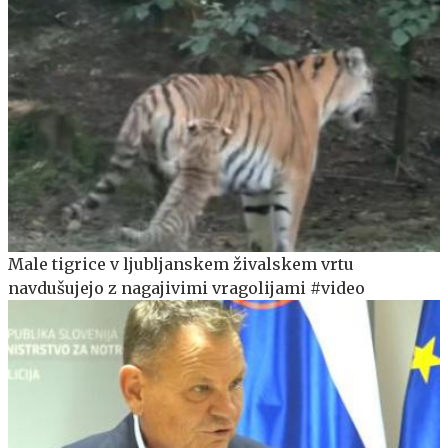
Male tigrice v ljubljanskem živalskem vrtu
navdušujejo z nagajivimi vragolijami #video