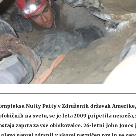
pleksu Nutty Putty v Združenih državah Amerike, k
fobičnih na svetu, se je leta 2009 pripetila nesreča, 
ostaja zaprta za vse obiskovalce. 26-letni John Jones
glavo naprej zdrsnil v skoraj navpičen rov in se zag