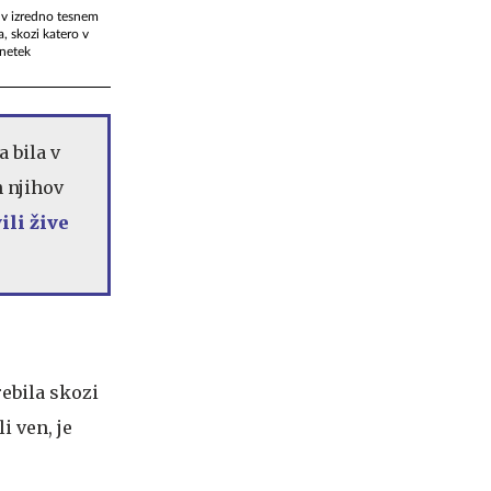
n v izredno tesnem
a, skozi katero v
snetek
ta bila v
n njihov
ili žive
rebila skozi
i ven, je