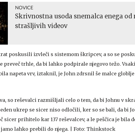
NOVICE
Skrivnostna usoda snemalca enega od 
strašljivih videov
rat poskusili izvleči s sistemom škripcev, a so se poskus
e preveč trhle, da bi lahko podpirale njegovo težo. Vsaki
bila napeta vrv, iztaknil, je John zdrsnil še malce globlje