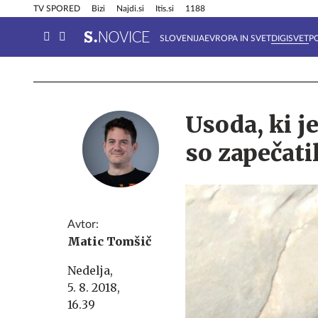
Info in obvestila
Tehnik
TV SPORED
Bizi
Najdi.si
Itis.si
1188
SLOVENIJA
EVROPA IN SVET
DIGISVET
P
Usoda, ki j
so zapečati
Avtor:
Matic Tomšič
Nedelja,
5. 8. 2018,
16.39