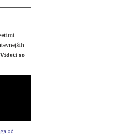
vetimi
htevnejših
.
Videti so
ega od