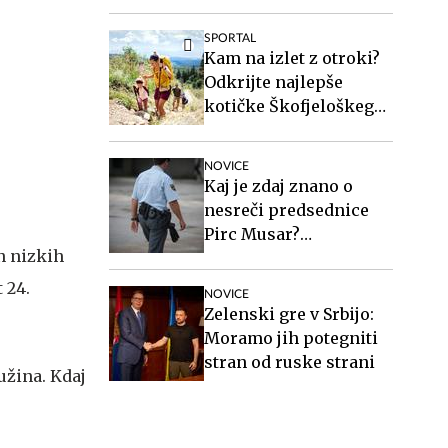
zakonito
SPORTAL
Kam na izlet z otroki?
Odkrijte najlepše
kotičke Škofjeloškega
hribovja.
NOVICE
Kaj je zdaj znano o
nesreči predsednice
Pirc Musar?
in nizkih
Poškodovan je tudi
policist.
 24.
NOVICE
Zelenski gre v Srbijo:
Moramo jih potegniti
stran od ruske strani