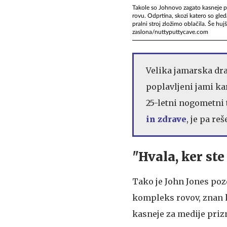
Takole so Johnovo zagato kasneje po
rovu. Odprtina, skozi katero so gleda
pralni stroj zložimo oblačila. Še hu
zaslona/nuttyputtycave.com
Velika jamarska dr
poplavljeni jami kar
25-letni nogometni 
in zdrave
, je pa re
"Hvala, ker ste 
Tako je John Jones poz
kompleks rovov, znan ko
kasneje za medije prizna