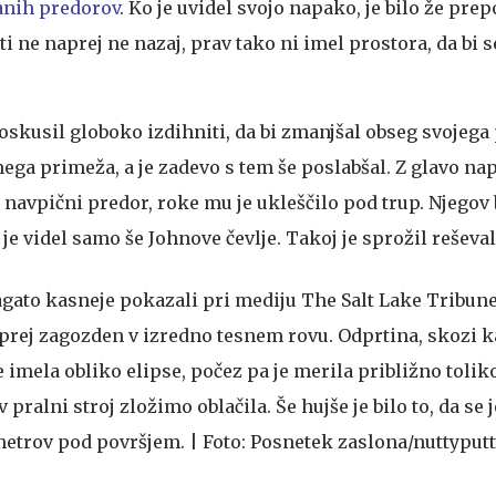
anih predorov
. Ko je uvidel svojo napako, je bilo že prep
 ne naprej ne nazaj, prav tako ni imel prostora, da bi 
poskusil globoko izdihniti, da bi zmanjšal obseg svojega
nega primeža, a je zadevo s tem še poslabšal. Z glavo nap
j navpični predor, roke mu je ukleščilo pod trup. Njegov 
m, je videl samo še Johnove čevlje. Takoj je sprožil reševa