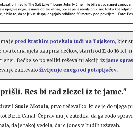
kazali pri mediju The Salt Lake Tribune. John (v črnem) je bil z glavo naprej zagozde
le njegove noge, je imela obliko elipse, počez pa je merila približno toliko kot odprtin
jše je bilo to, da se je vse skupaj dogajalo približno 50 metrov pod površjem. | Foto: Po
ama je
pred kratkim potekala tudi na Tajskem
, kjer s
 dva tedna ujeta skupina dečkov, starih od 11 do 16 let, i
trener. Dečke so po veliki reševalni akciji
iz jame sprav
ševanje zahtevalo
življenje enega od potapljačev
.
prišli. Res bi rad zlezel iz te jame."
dravil
Susie Motola
, prvo reševalko, ki se je do njega p
t Birth Canal. Čeprav mu je zatrdila, da ga bodo spravil
la, da je takoj vedela, da je Jones v hudih težavah.