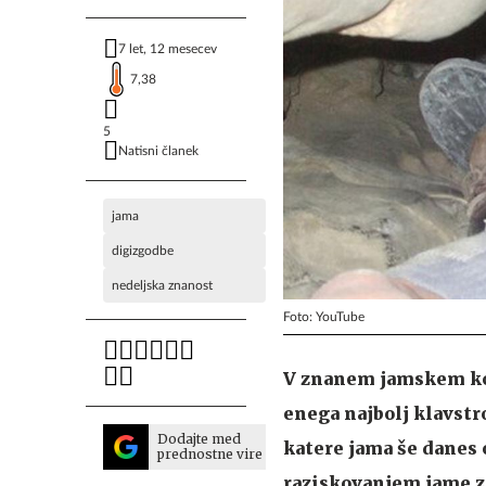
7 let, 12 mesecev
7,38
5
Natisni članek
jama
digizgodbe
nedeljska znanost
Foto: YouTube
V znanem jamskem kom
enega najbolj klavstro
Dodajte med
katere jama še danes 
prednostne vire
raziskovanjem jame z 