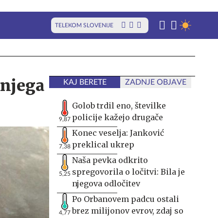
TELEKOM SLOVENIJE
 njega
KAJ BERETE
ZADNJE OBJAVE
Golob trdil eno, številke
policije kažejo drugače
9,87
Konec veselja: Janković
preklical ukrep
7,38
Naša pevka odkrito
spregovorila o ločitvi: Bila je
5,25
njegova odločitev
Po Orbanovem padcu ostali
brez milijonov evrov, zdaj so
4,77