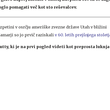
glo pomagati več kot sto reševalcev.
vzpetini v osrčju ameriške zvezne države Utah v bližini
amarji so jo prvič raziskali
v 60. letih prejšnjega stoletj
tty, ki je na prvi pogled videti kot preprosta luknja 