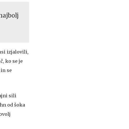
najbolj
i izjalovili,
č, ko se je
 in se