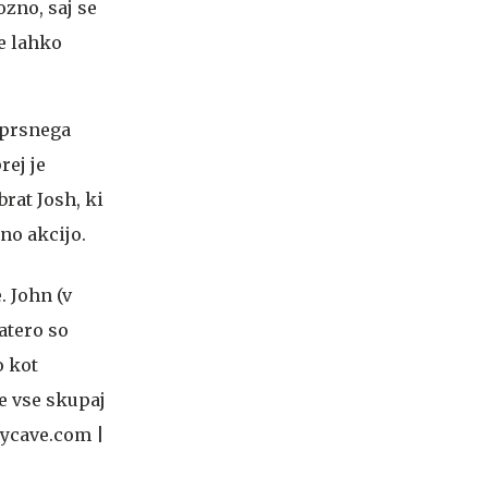
ozno, saj se
se lahko
 prsnega
rej je
brat Josh, ki
lno akcijo.