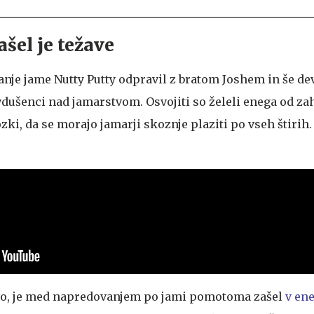
našel je težave
anje jame Nutty Putty odpravil z bratom Joshem in še de
avdušenci nad jamarstvom. Osvojiti so želeli enega od za
ozki, da se morajo jamarji skoznje plaziti po vseh štirih
avo, je med napredovanjem po jami pomotoma zašel
v en