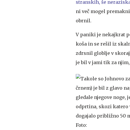
stranskih, še nerazisk
ni več mogel premakniti
obrnil.
V paniki je nekajkrat 
koša in se rešil iz skal
zdrsnil globlje v skora
je bil v jami tik za nji