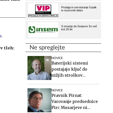
a
.
Ne spreglejte
v tleh:
NOVICE
Baterijski sistemi
postajajo ključ do
nižjih stroškov
elektrike v podjetjih
NOVICE
Pravnik Pirnat:
Varovanje predsednice
Pirc Musarjeve ni