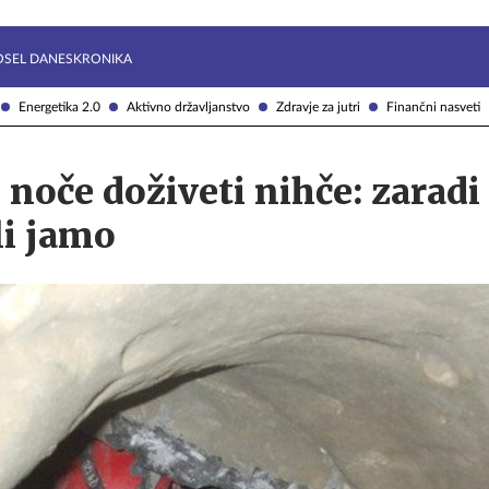
Želite prejemati e-novice?
Uživajmo pametno
OSEL DANES
KRONIKA
Energetika 2.0
Aktivno državljanstvo
Zdravje za jutri
Finančni nasveti
e noče doživeti nihče: zaradi
li jamo