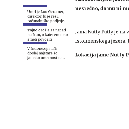
nesrečno, da mu ni mo
Umrl je Lou Gerstner,
direktor, ki je rešil
računalniško podjetje
IBM
Tajno orožje za napad
Jama Nutty Putty je na 
na Iran, o katerem niso
smeli govoriti
istoimenskega jezera. J
V Indoneziji našli
doslej najstarejšo
Lokacija jame Nutty Pu
jamsko umetnost na
svetu