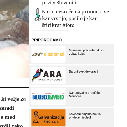
prvi v Sloveniji
Noro, nesreče na primorki se
kar vrstijo, počilo je kar
4,47
štirikrat #foto
i velja za
zaradi
 je med
ozdil tako