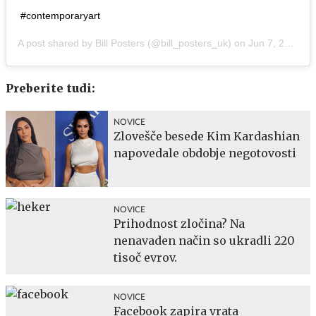
#contemporaryart
A post shared by
Bill Posters
(@bill_posters_uk) on
Jun 7, 2019 at 7:15am PDT
Preberite tudi:
NOVICE
Zlovešče besede Kim Kardashian
napovedale obdobje negotovosti
NOVICE
Prihodnost zločina? Na
nenavaden način so ukradli 220
tisoč evrov.
NOVICE
Facebook zapira vrata