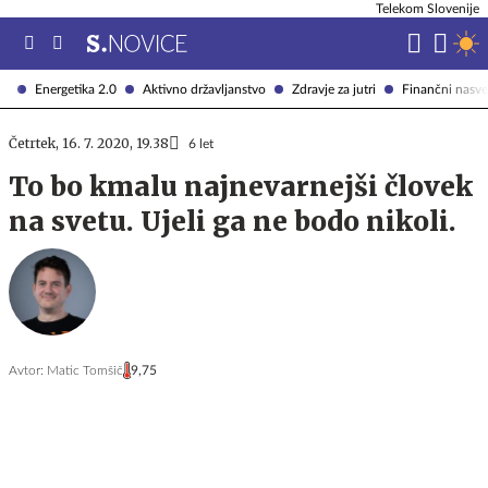
Telekom Slovenije
Energetika 2.0
Aktivno državljanstvo
Zdravje za jutri
Finančni nasve
Četrtek, 16. 7. 2020, 19.38
6 let
To bo kmalu najnevarnejši človek
na svetu. Ujeli ga ne bodo nikoli.
Avtor:
Matic Tomšič
9,75