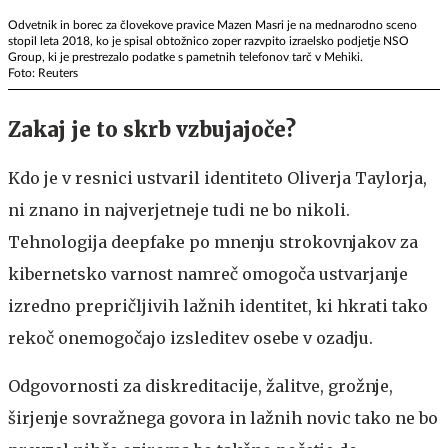
Odvetnik in borec za človekove pravice Mazen Masri je na mednarodno sceno
stopil leta 2018, ko je spisal obtožnico zoper razvpito izraelsko podjetje NSO
Group, ki je prestrezalo podatke s pametnih telefonov tarč v Mehiki.
Foto: Reuters
Zakaj je to skrb vzbujajoče?
Kdo je v resnici ustvaril identiteto Oliverja Taylorja,
ni znano in najverjetneje tudi ne bo nikoli.
Tehnologija deepfake po mnenju strokovnjakov za
kibernetsko varnost namreč omogoča ustvarjanje
izredno prepričljivih lažnih identitet, ki hkrati tako
rekoč onemogočajo izsleditev osebe v ozadju.
Odgovornosti za diskreditacije, žalitve, grožnje,
širjenje sovražnega govora in lažnih novic tako ne bo