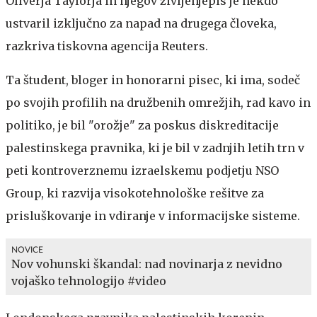
Oliverja Taylorja in njegov življenjepis je nekdo
ustvaril izključno za napad na drugega človeka,
razkriva tiskovna agencija Reuters.
Ta študent, bloger in honorarni pisec, ki ima, sodeč
po svojih profilih na družbenih omrežjih, rad kavo in
politiko, je bil "orožje" za poskus diskreditacije
palestinskega pravnika, ki je bil v zadnjih letih trn v
peti kontroverznemu izraelskemu podjetju NSO
Group, ki razvija visokotehnološke rešitve za
prisluškovanje in vdiranje v informacijske sisteme.
NOVICE
Nov vohunski škandal: nad novinarja z nevidno
vojaško tehnologijo #video