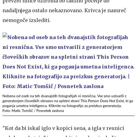
prevzel nihče oziroma bo takšno početje do
nadaljnjega ostalo nekaznovano. Krivca je namreč
nemogoče izslediti.
Nobena od oseb na teh dvanajstih fotografijah ni resnična. Vse smo ustvarili z
generatorjem človeških obrazov na spletni strani This Person Does Not Exist, ki ga
poganja umetna inteligenca. Kliknite na fotografijo za preizkus generatorja.
Foto: Matic Tomšič / Posnetek zaslona
"Kot da bi iskal iglo v kopici sena, a igla v resnici