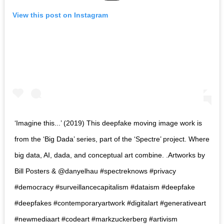
View this post on Instagram
‘Imagine this...’ (2019) This deepfake moving image work is
from the ‘Big Dada’ series, part of the ‘Spectre’ project. Where
big data, AI, dada, and conceptual art combine. .Artworks by
Bill Posters & @danyelhau #spectreknows #privacy
#democracy #surveillancecapitalism #dataism #deepfake
#deepfakes #contemporaryartwork #digitalart #generativeart
#newmediaart #codeart #markzuckerberg #artivism