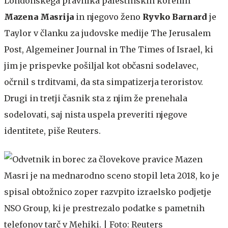
Londonskega pravnika palestinskih korenin
Mazena Masrija
in njegovo ženo
Ryvko Barnard
je
Taylor v članku za judovske medije The Jerusalem
Post, Algemeiner Journal in The Times of Israel, ki
jim je prispevke pošiljal kot občasni sodelavec,
očrnil s trditvami, da sta simpatizerja teroristov.
Drugi in tretji časnik sta z njim že prenehala
sodelovati, saj nista uspela preveriti njegove
identitete, piše Reuters.