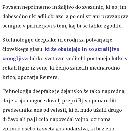
Povsem neprimerno in žaljivo do zvezdnic, ki so jim
dobesedno ukradli obraze, a po eni strani pravzaprav
benigno v primerjavi s tem, kaj bi se lahko zgodilo.
S tehnologijo deepfake in orodji za potvarjanje
človeškega glasu,
ki že obstajajo in so strašljivo
zmogljiva
, lahko svetovni voditelji postanejo lutke v
rokah figur iz senc, ki želijo zanetiti mednarodno
krizo, opozarja Reuters.
Tehnologija deepfake je dejansko že tako napredna,
da je z njo mogoče dovolj prepričljivo ponarediti
predsednika ene od velesil, ki bi hudo užalil drugo
državo ali pa ji celo napovedal vojno, oziroma
vplivno osebo iz sveta gospodarstva, ki bi z eno