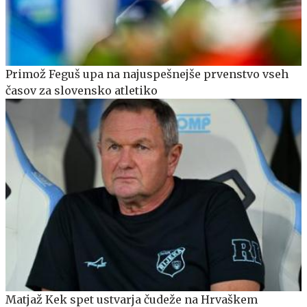
Primož Feguš upa na najuspešnejše prvenstvo vseh
časov za slovensko atletiko
Matjaž Kek spet ustvarja čudeže na Hrvaškem