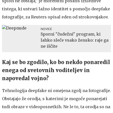
sploh ne obstaja," je morebitni poskus izsleditve
tistega, ki ustvari lažno identitet s pomočjo deepfake
fotografije, za Reuters opisal eden od strokovnjakov.
NOVICE
Sporni "čudežni" program, ki
lahko sleče vsako žensko: raje ga
ne iščite
Kaj se bo zgodilo, ko bo nekdo ponaredil
enega od svetovnih voditeljev in
napovedal vojno?
Tehnologija deepfake ni omejena zgolj na fotografije.
Obstajajo že orodja, s katerimi je mogoče ponarejati
tudi obraze v videoposnetkih. Ne le to, ta orodja so na