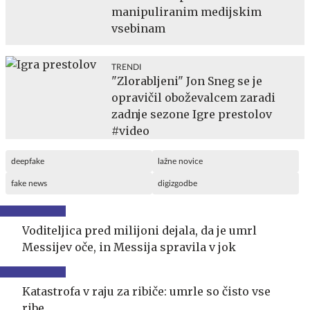
manipuliranim medijskim
vsebinam
TRENDI
"Zlorabljeni" Jon Sneg se je
opravičil oboževalcem zaradi
zadnje sezone Igre prestolov
#video
deepfake
lažne novice
fake news
digizgodbe
Voditeljica pred milijoni dejala, da je umrl
Messijev oče, in Messija spravila v jok
Katastrofa v raju za ribiče: umrle so čisto vse
ribe