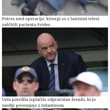
Potres med operacijo: kirurgi so z lastnimi telesi
zaščitili pacienta #video
Uefa potrdila izplačilo odpravnine ženski, ki jo
mediji povezujejo z Infantinom