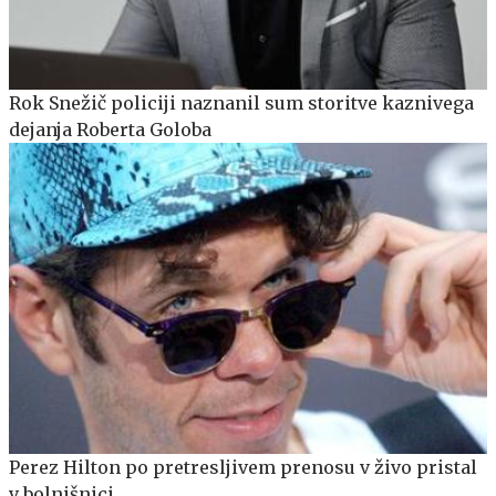
Rok Snežič policiji naznanil sum storitve kaznivega
dejanja Roberta Goloba
Perez Hilton po pretresljivem prenosu v živo pristal
v bolnišnici