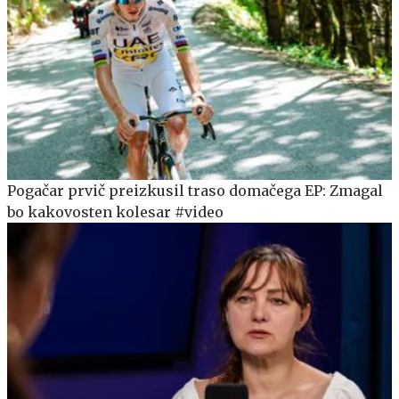
Pogačar prvič preizkusil traso domačega EP: Zmagal
bo kakovosten kolesar #video