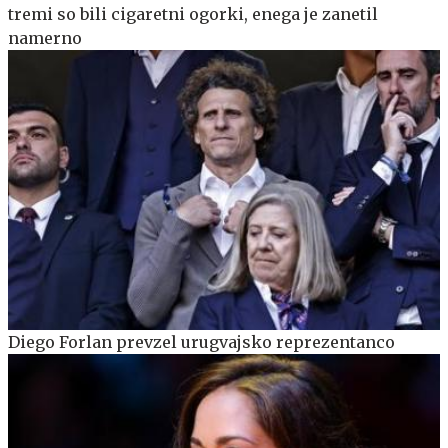
tremi so bili cigaretni ogorki, enega je zanetil
namerno
Diego Forlan prevzel urugvajsko reprezentanco