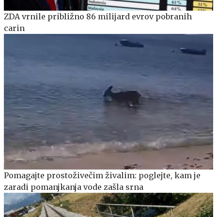
ZDA vrnile približno 86 milijard evrov pobranih
carin
Pomagajte prostoživečim živalim: poglejte, kam je
zaradi pomanjkanja vode zašla srna