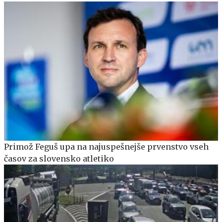
Primož Feguš upa na najuspešnejše prvenstvo vseh
časov za slovensko atletiko