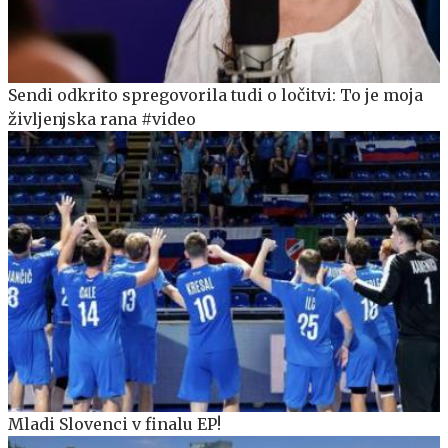
Sendi odkrito spregovorila tudi o ločitvi: To je moja
življenjska rana #video
Mladi Slovenci v finalu EP!