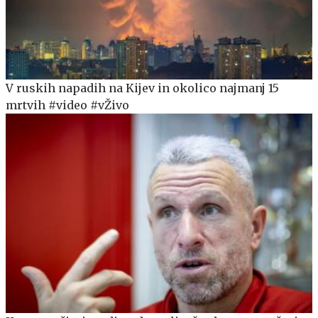
V ruskih napadih na Kijev in okolico najmanj 15
mrtvih #video #vŽivo