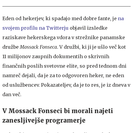
Eden od hekerjev, ki spadajo med dobre fante, je
na
svojem profilu na Twitterju
objavil izsledke
raziskave hekerskega vdora v strežnike panamske
družbe
Mossack Fonseca
. V družbi, ki ji je ušlo več kot
11 milijonov zaupnih dokumentih o skrivnih
finančnih poslih svetovne elite, so pred tednom dni
namreč dejali, da je za to odgovoren heker, ne eden
od uslužbencev. Pokazateljev, da je to res, je iz dneva v
dan več.
V Mossack Fonseci bi morali najeti
zanesljivejše programerje