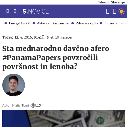
Telekom Slovenije
Energetika 2.0
Aktivno državljanstvo
Zdravje za jutri
Finančni nasve
Torek, 12. 4. 2016, 10.41
8 let, 10 mesecev
Sta mednarodno davčno afero
#PanamaPapers povzročili
površnost in lenoba?
Avtor:
Matic Tomšič
0,15