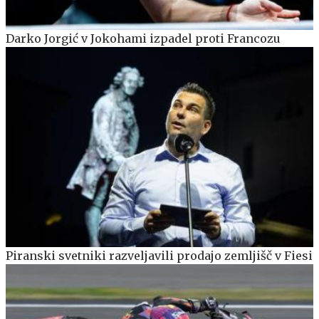
Darko Jorgić v Jokohami izpadel proti Francozu
Piranski svetniki razveljavili prodajo zemljišč v Fiesi