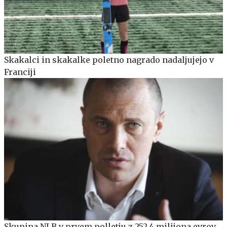
Skakalci in skakalke poletno nagrado nadaljujejo v
Franciji
Skupina NLB v prvem polletju z 252,4 milijona evrov