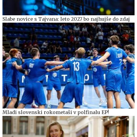
Slabe novice s Tajvana: leto 2027 bo najhujše do zdaj
Mladi slovenski rokometaši v polfinalu EP!