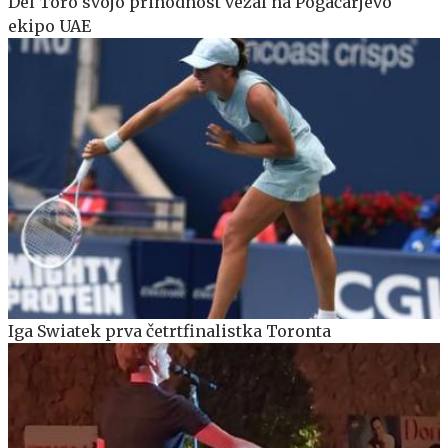
Del Toro svojo prihodnost vezal na Pogačarjevo
ekipo UAE
Iga Swiatek prva četrtfinalistka Toronta