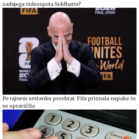
zadnjega videospota Siddharte?
Po tajnem sestanku preobrat: Fifa priznala napake in
se opravičila