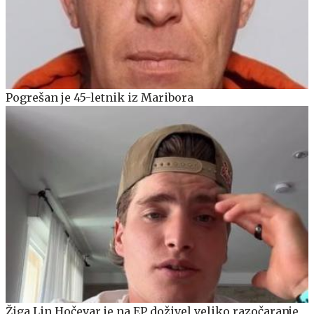
Pogrešan je 45-letnik iz Maribora
Žiga Lin Hočevar je na EP doživel veliko razočaranje