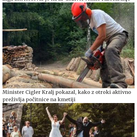
Minister Cigler Kralj pokazal, kako z otroki aktivno
preživlja počitnice na kmetiji