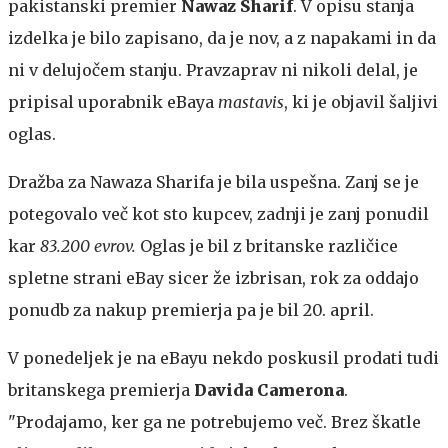
pakistanski premier
Nawaz Sharif
. V opisu stanja
izdelka je bilo zapisano, da je nov, a z napakami in da
ni v delujočem stanju. Pravzaprav ni nikoli delal, je
pripisal uporabnik eBaya
mastavis
, ki je objavil šaljivi
oglas.
Dražba za Nawaza Sharifa je bila uspešna. Zanj se je
potegovalo več kot sto kupcev, zadnji je zanj ponudil
kar
83.200 evrov.
Oglas je bil z britanske različice
spletne strani eBay sicer že izbrisan, rok za oddajo
ponudb za nakup premierja pa je bil 20. april.
V ponedeljek je na eBayu nekdo poskusil prodati tudi
britanskega premierja
Davida Camerona
.
"Prodajamo, ker ga ne potrebujemo več. Brez škatle