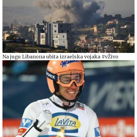
Na jugu Libanona ubita izraelska vojaka #vŽivo