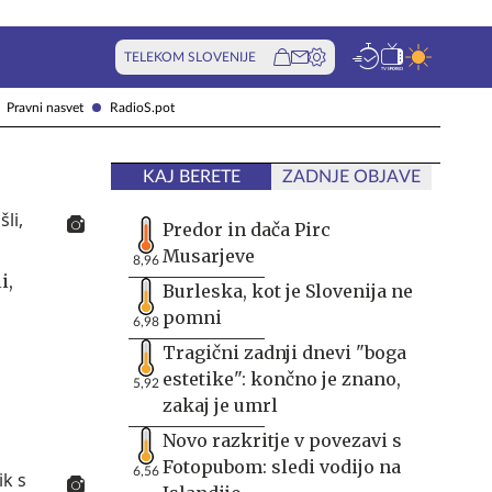
TELEKOM SLOVENIJE
Pravni nasvet
RadioS.pot
KAJ BERETE
ZADNJE OBJAVE
Predor in dača Pirc
Musarjeve
8,96
i,
Burleska, kot je Slovenija ne
pomni
6,98
Tragični zadnji dnevi "boga
estetike": končno je znano,
5,92
zakaj je umrl
Novo razkritje v povezavi s
Fotopubom: sledi vodijo na
6,56