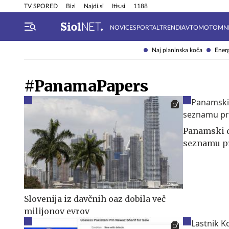
Info in obvestila
Tehnik
TV SPORED
Bizi
Najdi.si
Itis.si
1188
NOVICE
SPORTAL
TRENDI
AVTOMOTO
MN
Naj planinska koča
Energ
#PanamaPapers
Panamski d
seznamu pr
Slovenija iz davčnih oaz dobila več
milijonov evrov