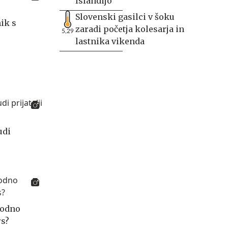
Islandijo
Slovenski gasilci v šoku
ik s
zaradi početja kolesarja in
5,29
lastnika vikenda
udi
rodno
s?