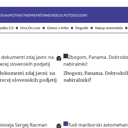
Želite prejemati e-novice?
Uživajmo pametno
ENJA
SPOTKAST
NEPREMIČNINE
VIDEOS.POT
DOGODKI
etika 2.0
Ona-On.com
Gremo v hribe
Dogodki
Nakup avtomobila
okumenti zdaj javni: na
Zbogom, Panama. Dobrodošl
ecej slovenskih podjetij
nabiralniki!