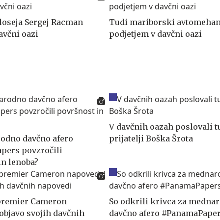
loseja Sergej Racman
Tudi mariborski avtomehan
avčni oazi
podjetjem v davčni oazi
V davčnih oazah poslovali t
odno davčno afero
prijatelji Boška Šrota
pers povzročili
in lenoba?
 premier Cameron
So odkrili krivca za medna
objavo svojih davčnih
davčno afero #PanamaPaper