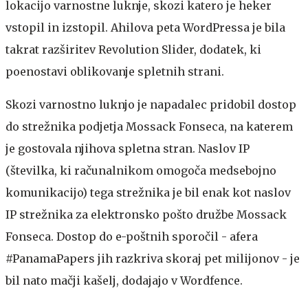
lokacijo varnostne luknje, skozi katero je heker
vstopil in izstopil. Ahilova peta WordPressa je bila
takrat razširitev Revolution Slider, dodatek, ki
poenostavi oblikovanje spletnih strani.
Skozi varnostno luknjo je napadalec pridobil dostop
do strežnika podjetja Mossack Fonseca, na katerem
je gostovala njihova spletna stran. Naslov IP
(številka, ki računalnikom omogoča medsebojno
komunikacijo) tega strežnika je bil enak kot naslov
IP strežnika za elektronsko pošto družbe Mossack
Fonseca. Dostop do e-poštnih sporočil - afera
#PanamaPapers jih razkriva skoraj pet milijonov - je
bil nato mačji kašelj, dodajajo v Wordfence.