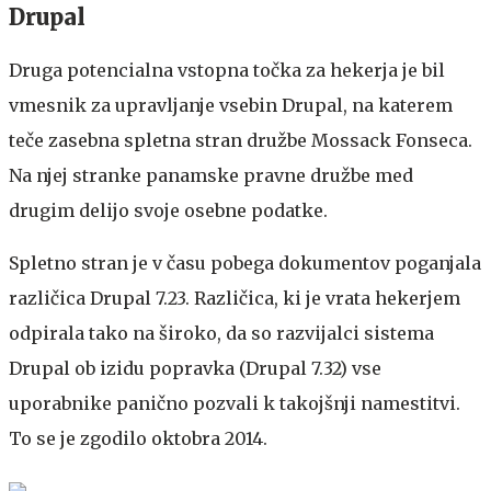
Drupal
Druga potencialna vstopna točka za hekerja je bil
vmesnik za upravljanje vsebin Drupal, na katerem
teče zasebna spletna stran družbe Mossack Fonseca.
Na njej stranke panamske pravne družbe med
drugim delijo svoje osebne podatke.
Spletno stran je v času pobega dokumentov poganjala
različica Drupal 7.23. Različica, ki je vrata hekerjem
odpirala tako na široko, da so razvijalci sistema
Drupal ob izidu popravka (Drupal 7.32) vse
uporabnike panično pozvali k takojšnji namestitvi.
To se je zgodilo oktobra 2014.