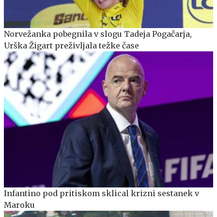
Norvežanka pobegnila v slogu Tadeja Pogačarja,
Urška Žigart preživljala težke čase
Infantino pod pritiskom sklical krizni sestanek v
Maroku