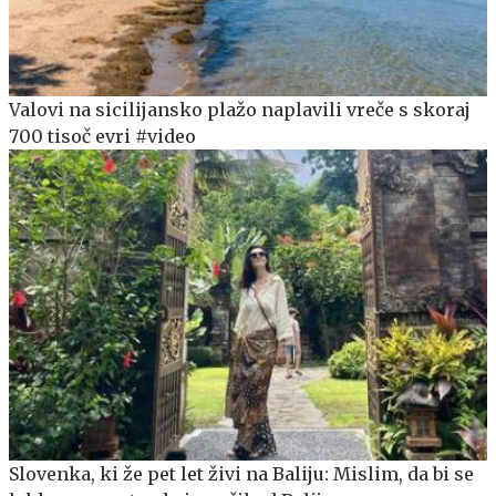
Valovi na sicilijansko plažo naplavili vreče s skoraj
700 tisoč evri #video
Slovenka, ki že pet let živi na Baliju: Mislim, da bi se