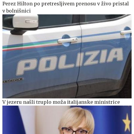
Perez Hilton po pretresljivem prenosu v živo pristal
v bolnišnici
V jezeru našli truplo moža italijanske ministrice