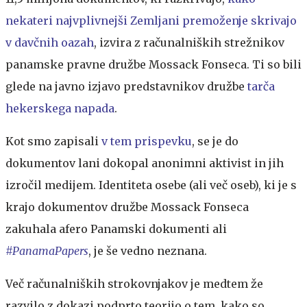
nekateri najvplivnejši Zemljani premoženje skrivajo
v davčnih oazah
, izvira z računalniških strežnikov
panamske pravne družbe Mossack Fonseca. Ti so bili
glede na javno izjavo predstavnikov družbe
tarča
hekerskega napada
.
Kot smo zapisali
v tem prispevku
, se je do
dokumentov lani dokopal anonimni aktivist in jih
izročil medijem. Identiteta osebe (ali več oseb), ki je s
krajo dokumentov družbe Mossack Fonseca
zakuhala afero Panamski dokumenti ali
#PanamaPapers
, je še vedno neznana.
Več računalniških strokovnjakov je medtem že
razvilo z dokazi podprto teorijo o tem, kako so