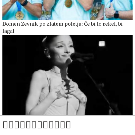
Domen Zevnik po zlatem poletju: Če bi to rekel, bi
lagal
Ariana Grande nenadoma prekinila koncert in
povedala, zakaj se umika