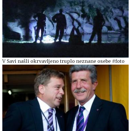
V Savi našli okrvavljeno truplo neznane osebe #foto