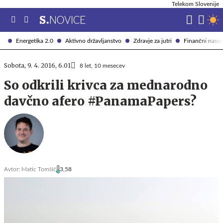
Telekom Slovenije
Energetika 2.0
Aktivno državljanstvo
Zdravje za jutri
Finančni nasve
Sobota, 9. 4. 2016, 6.01
8 let, 10 mesecev
So odkrili krivca za mednarodno
davčno afero #PanamaPapers?
Avtor:
Matic Tomšič
3,58