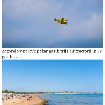
Zagorelo v naravi: požar gasili trije air tractorji in 39
gasilcev