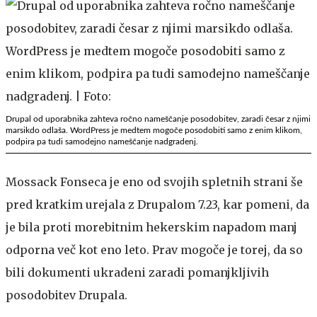
Drupal od uporabnika zahteva ročno nameščanje posodobitev, zaradi česar z njimi
marsikdo odlaša. WordPress je medtem mogoče posodobiti samo z enim klikom,
podpira pa tudi samodejno nameščanje nadgradenj.
Mossack Fonseca je eno od svojih spletnih strani še
pred kratkim urejala z Drupalom 7.23, kar pomeni, da
je bila proti morebitnim hekerskim napadom manj
odporna več kot eno leto. Prav mogoče je torej, da so
bili dokumenti ukradeni zaradi pomanjkljivih
posodobitev Drupala.