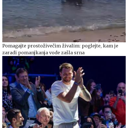
Pomagajte prostoživečim živalim: poglejte, kam je
zaradi pomanjkanja vode zašla srna