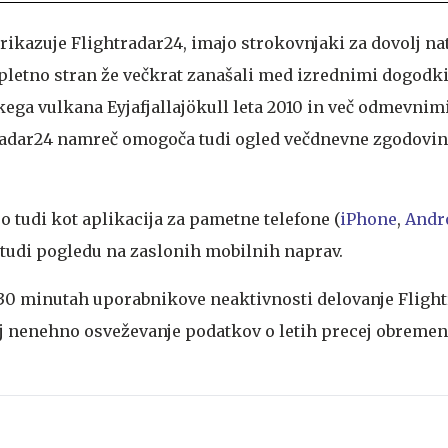
 prikazuje Flightradar24, imajo strokovnjaki za dovolj na
spletno stran že večkrat zanašali med izrednimi dogodk
ga vulkana Eyjafjallajökull leta 2010 in več odmevnimi
tradar24 namreč omogoča tudi ogled večdnevne zgodovin
jo tudi kot aplikacija za pametne telefone (
iPhone
,
Andr
a tudi pogledu na zaslonih mobilnih naprav.
30 minutah uporabnikove neaktivnosti delovanje Flight
j nenehno osveževanje podatkov o letih precej obremen