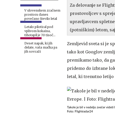
Za delovanje se Flig
V slovenskem zračnem
prostovoljcev s sprej
prostoru danes
povečano število letal
upravljavcem spletne
Letalo pilotiral pod
(potniškim) letom, saj
vplivom kokaina,
tihotapil je 70 tisoč
tablet ekstazija #video
Zemljevid sveta si je s
Deset napak, ki jih
delate, vaša mačka pa
tako kot Googlov zemlj
jih sovraži
premikamo tako, da ga 
pridemo do izbrane lok
letal, ki trenutno letijo
Takole je bil v nedeljo zvečer videt
Foto: Flightradar24