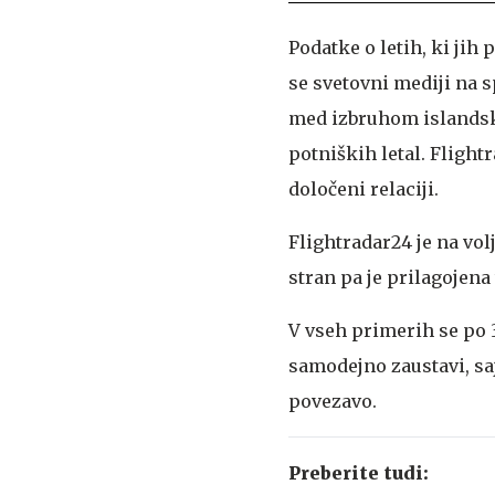
Podatke o letih, ki jih
se svetovni mediji na 
med izbruhom islandske
potniških letal. Fligh
določeni relaciji.
Flightradar24 je na vol
stran pa je prilagojen
V vseh primerih se po 
samodejno zaustavi, sa
povezavo.
Preberite tudi: