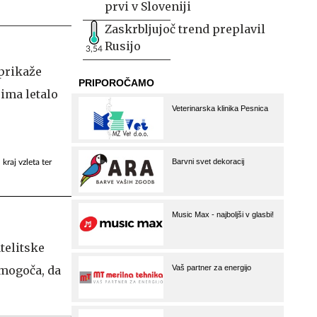
prvi v Sloveniji
Zaskrbljujoč trend preplavil
Rusijo
3,54
kraj vzleta ter
telitske
omogoča, da