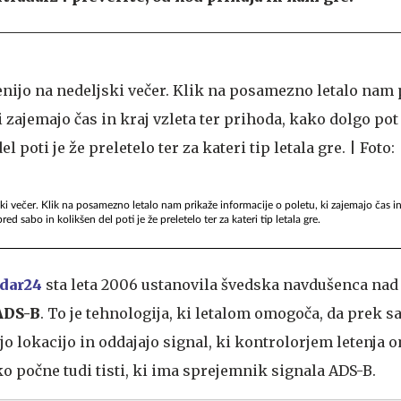
ski večer. Klik na posamezno letalo nam prikaže informacije o poletu, ki zajemajo čas in 
d sabo in kolikšen del poti je že preletelo ter za kateri tip letala gre.
adar24
sta leta 2006 ustanovila švedska navdušenca nad
ADS-B
. To je tehnologija, ki letalom omogoča, da prek sa
jo lokacijo in oddajajo signal, ki kontrolorjem letenja 
ko počne tudi tisti, ki ima sprejemnik signala ADS-B.