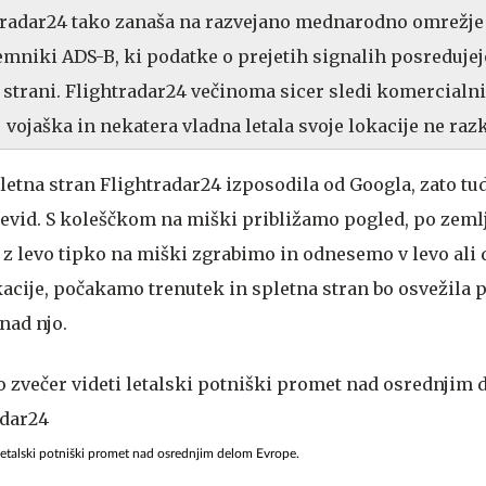
htradar24 tako zanaša na razvejano mednarodno omrežje
emniki ADS-B, ki podatke o prejetih signalih posredujej
 strani. Flightradar24 večinoma sicer sledi komercialn
 vojaška in nekatera vladna letala svoje lokacije ne razk
pletna stran Flightradar24 izposodila od Googla, zato tud
evid. S koleščkom na miški približamo pogled, po zeml
z levo tipko na miški zgrabimo in odnesemo v levo ali 
acije, počakamo trenutek in spletna stran bo osvežila 
 nad njo.
i letalski potniški promet nad osrednjim delom Evrope.