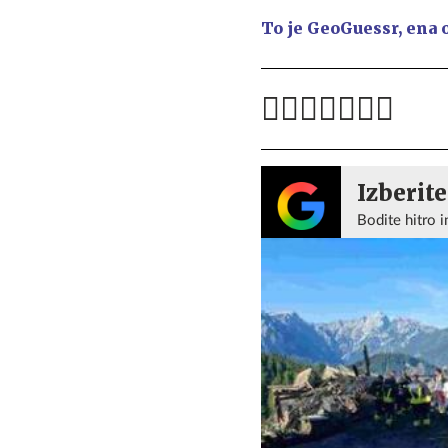
To je GeoGuessr, ena 
Izberite
Bodite hitro i