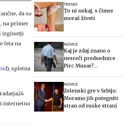
TRENDI
To ni nekaj, s čimer
tančne, da so
moraš živeti
i, na primer
 izginotji
e leta na
NOVICE
Kaj je zdaj znano o
nesreči predsednice
Pirc Musar?
oid
), spletna
Poškodovan je tudi
policist.
NOVICE
Zelenski gre v Srbijo:
radarja24
Moramo jih potegniti
i internetno
stran od ruske strani