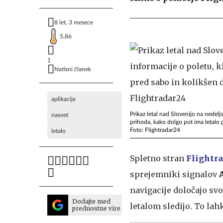
8 let, 3 mesece
5,86
1
Natisni članek
aplikacije
Prikaz letal nad Slovenijo na nedelj
nasvet
prihoda, kako dolgo pot ima letalo pre
Foto: Flightradar24
letalo
Spletno stran
Flightr
sprejemniki signalov
navigacije določajo svo
Dodajte med
letalom sledijo. To lah
prednostne vire