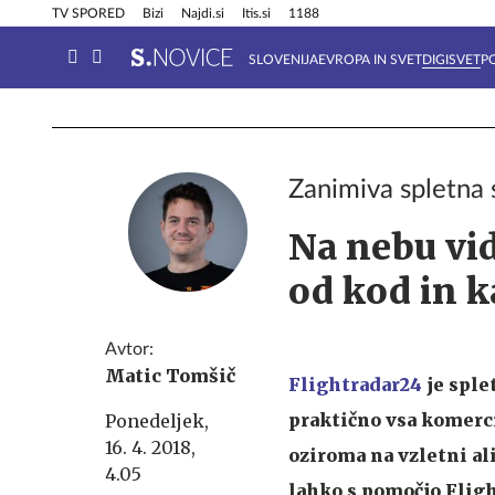
Info in obvestila
Tehnik
TV SPORED
Bizi
Najdi.si
Itis.si
1188
SLOVENIJA
EVROPA IN SVET
DIGISVET
P
Zanimiva spletna s
Na nebu vid
od kod in k
Avtor:
Matic Tomšič
Flightradar24
je sple
praktično vsa komercia
Ponedeljek,
16. 4. 2018,
oziroma na vzletni ali
4.05
lahko s pomočjo Fligh