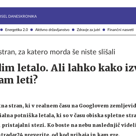
Želite prejemati e-novice?
Uživajmo pametno
OSEL DANES
KRONIKA
Energetika 2.0
Aktivno državljanstvo
Zdravje za jutri
Finančni nasveti
tran, za katero morda še niste slišali
im letalo. Ali lahko kako i
am leti?
tna stran, ki v realnem času na Googlovem zemljevid
lna potniška letala, ki so v času obiska spletne str
 pristajalni stezi. Ko boste na nebu naslednjič videli
tradar24 preverite, od kod prihaja in kam gre.