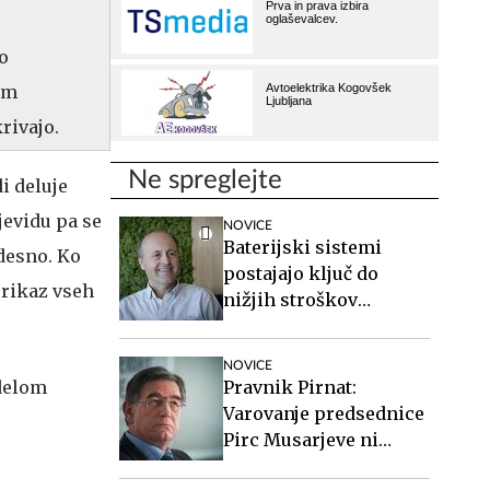
o
im
rivajo.
Ne spreglejte
i deluje
jevidu pa se
NOVICE
Baterijski sistemi
desno. Ko
postajajo ključ do
prikaz vseh
nižjih stroškov
elektrike v podjetjih
NOVICE
Pravnik Pirnat:
Varovanje predsednice
Pirc Musarjeve ni
zakonito