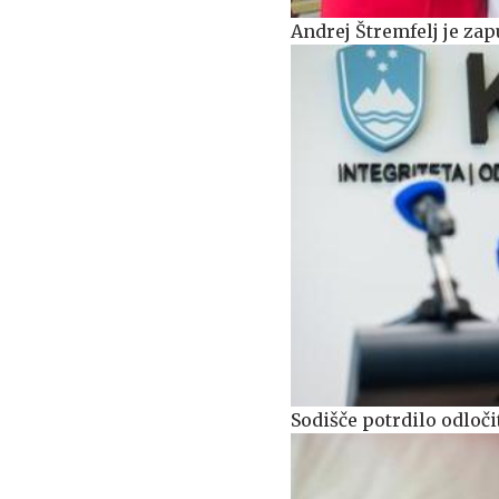
Andrej Štremfelj je zap
Sodišče potrdilo odloč