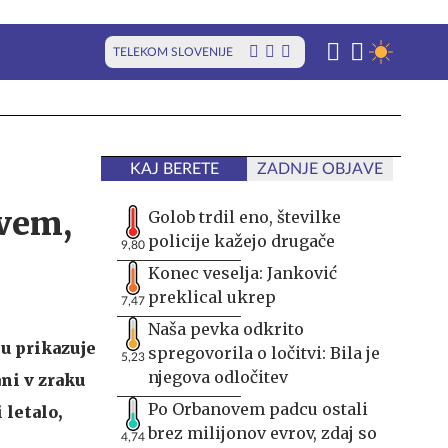
TELEKOM SLOVENIJE
KAJ BERETE
ZADNJE OBJAVE
zvem,
Golob trdil eno, številke
policije kažejo drugače
9,80
Konec veselja: Janković
preklical ukrep
7,47
Naša pevka odkrito
u prikazuje
spregovorila o ločitvi: Bila je
5,23
njegova odločitev
ani v zraku
Po Orbanovem padcu ostali
 letalo,
brez milijonov evrov, zdaj so
4,74