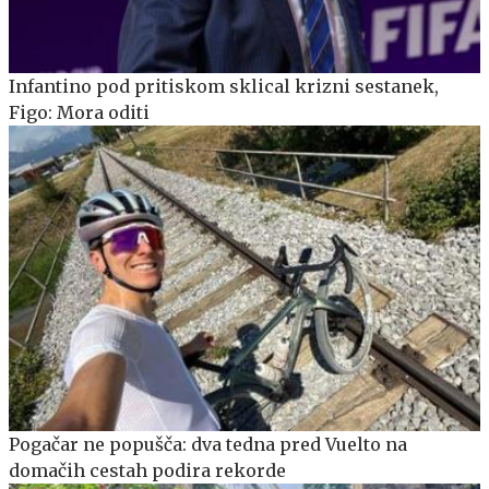
Infantino pod pritiskom sklical krizni sestanek,
Figo: Mora oditi
Pogačar ne popušča: dva tedna pred Vuelto na
domačih cestah podira rekorde