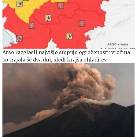
Arso razglasil najvišjo stopnjo ogroženosti: vročina
bo trajala še dva dni, sledi krajša ohladitev