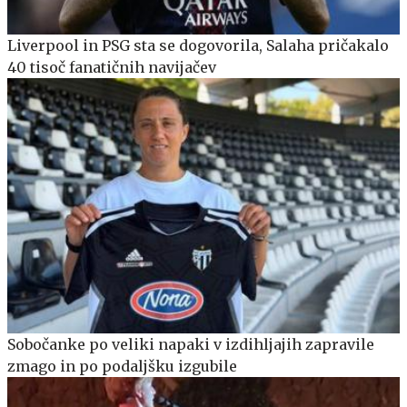
Liverpool in PSG sta se dogovorila, Salaha pričakalo
40 tisoč fanatičnih navijačev
Sobočanke po veliki napaki v izdihljajih zapravile
zmago in po podaljšku izgubile