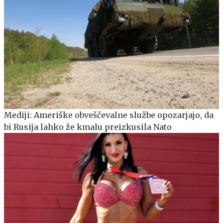
Mediji: Ameriške obveščevalne službe opozarjajo, da
bi Rusija lahko že kmalu preizkusila Nato