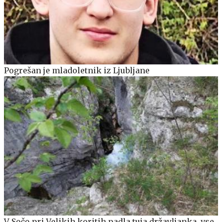
Pogrešan je mladoletnik iz Ljubljane
V Sočo pri Velikih koritih padla tuja državljanka, vse