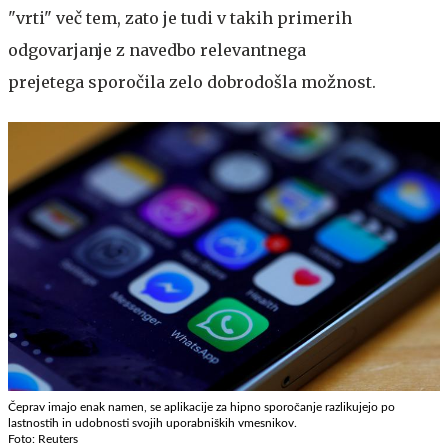
"vrti" več tem, zato je tudi v takih primerih
odgovarjanje z navedbo relevantnega
prejetega sporočila zelo dobrodošla možnost.
Čeprav imajo enak namen, se aplikacije za hipno sporočanje razlikujejo po
lastnostih in udobnosti svojih uporabniških vmesnikov.
Foto: Reuters