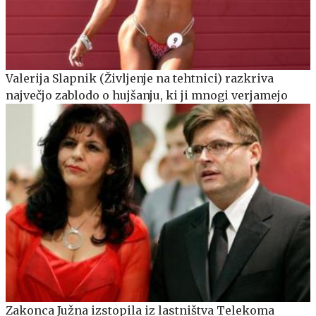
Valerija Slapnik (Življenje na tehtnici) razkriva
največjo zablodo o hujšanju, ki ji mnogi verjamejo
Zakonca Južna izstopila iz lastništva Telekoma