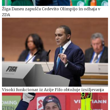
Žiga Daneu zapušča Cedevito Olimpijo in odhaja v
ZDA
Visoki funkcionar iz Azije Fifo obtožuje izsiljevanja