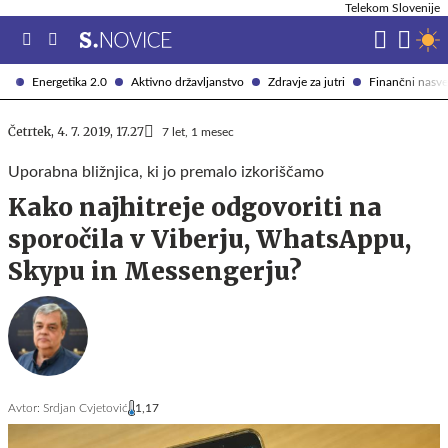
Telekom Slovenije
Energetika 2.0
Aktivno državljanstvo
Zdravje za jutri
Finančni nasve
Četrtek, 4. 7. 2019, 17.27
7 let, 1 mesec
Uporabna bližnjica, ki jo premalo izkoriščamo
Kako najhitreje odgovoriti na
sporočila v Viberju, WhatsAppu,
Skypu in Messengerju?
Avtor:
Srdjan Cvjetović
1,17