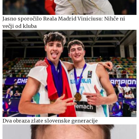
Jasno sporočilo Reala Madrid Viniciusu: Nihče ni
večji od kluba
Dva obraza zlate slovenske generacije