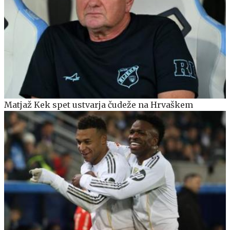
Matjaž Kek spet ustvarja čudeže na Hrvaškem