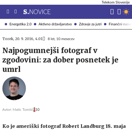
Telekom Slovenije
Energetika 2.0
Aktivno državljanstvo
Zdravje za jutri
Finančni nasve
Torek, 20. 9. 2016, 4.01
8 let, 10 mesecev
Najpogumnejši fotograf v
zgodovini: za dober posnetek je
umrl
Avtor:
Matic Tomšič
10
Ko je ameriški fotograf Robert Landburg 18. maja