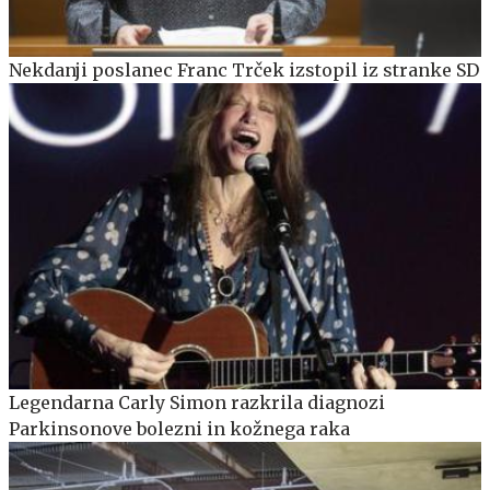
Nekdanji poslanec Franc Trček izstopil iz stranke SD
Legendarna Carly Simon razkrila diagnozi
Parkinsonove bolezni in kožnega raka