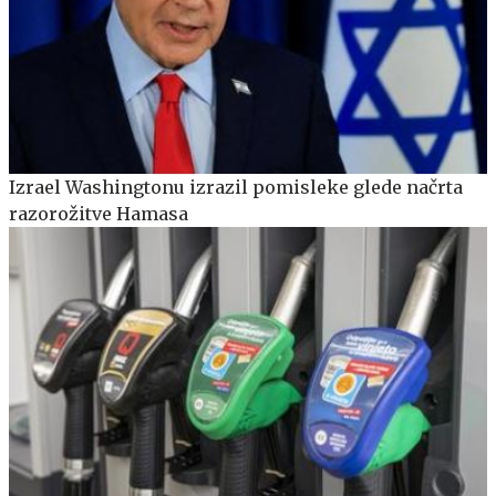
Izrael Washingtonu izrazil pomisleke glede načrta
razorožitve Hamasa