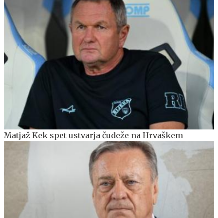
Matjaž Kek spet ustvarja čudeže na Hrvaškem