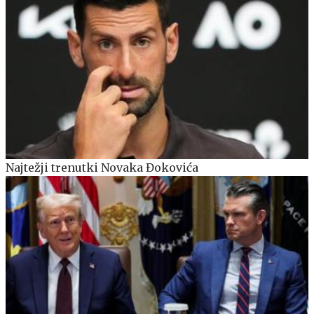
Najtežji trenutki Novaka Đokovića