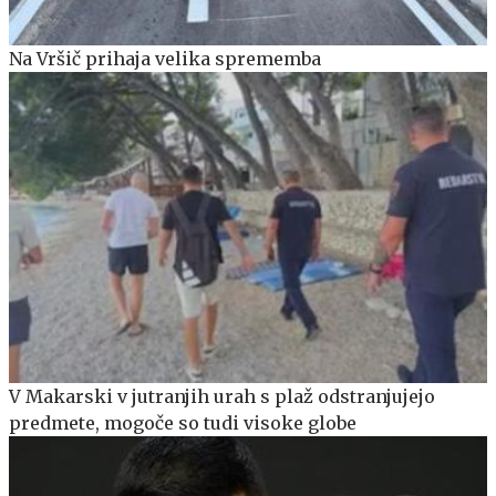
Na Vršič prihaja velika sprememba
V Makarski v jutranjih urah s plaž odstranjujejo
predmete, mogoče so tudi visoke globe