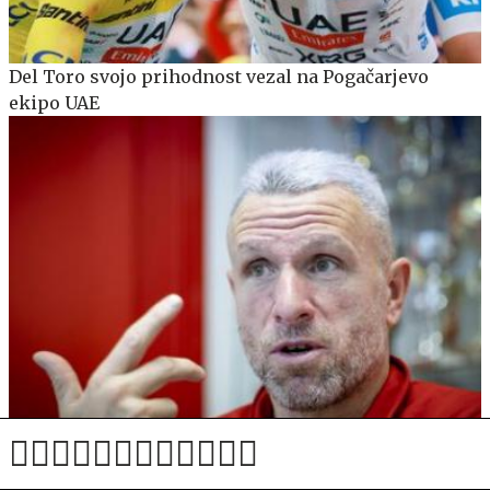
Del Toro svojo prihodnost vezal na Pogačarjevo
ekipo UAE
Konec počitnic tudi za drugoligaše, danes se začenja
zares