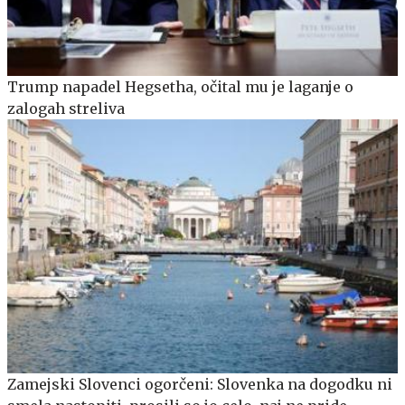
Trump napadel Hegsetha, očital mu je laganje o
zalogah streliva
Zamejski Slovenci ogorčeni: Slovenka na dogodku ni