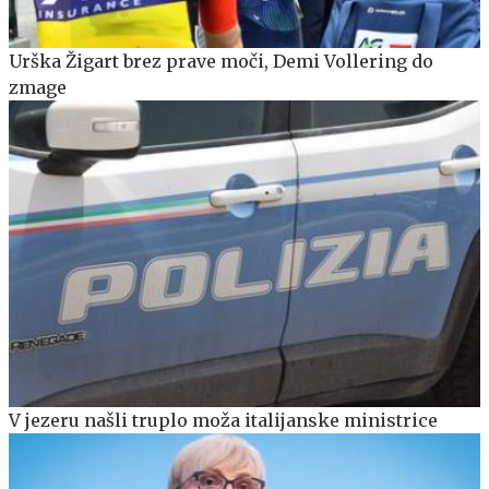
Urška Žigart brez prave moči, Demi Vollering do
zmage
V jezeru našli truplo moža italijanske ministrice