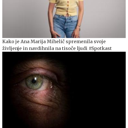
Kako je Ana Marija Mihelič spremenila svoje
življenje in navdihnila na tisoče ljudi #Spotkast