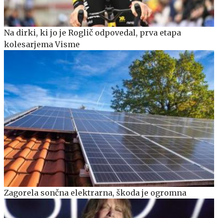
Na dirki, ki jo je Roglič odpovedal, prva etapa
kolesarjema Visme
Zagorela sončna elektrarna, škoda je ogromna