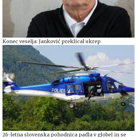
Konec veselja: Janković preklical ukrep
26-letna slovenska pohodnica padla v globel in se