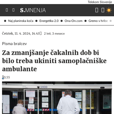
Telekom Slovenije
Naj planinska koča
Energetika 2.0
Ona-On.com
Gremo v hribe
Četrtek, 11. 4. 2024, 14.43
2 leti, 3 mesece
Pisma bralcev
Za zmanjšanje čakalnih dob bi
bilo treba ukiniti samoplačniške
ambulante
0,55