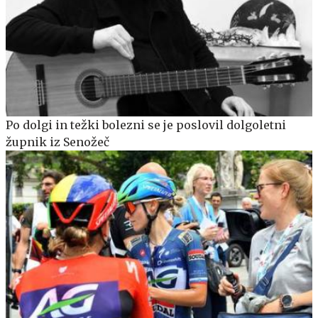
Po dolgi in težki bolezni se je poslovil dolgoletni
župnik iz Senožeč