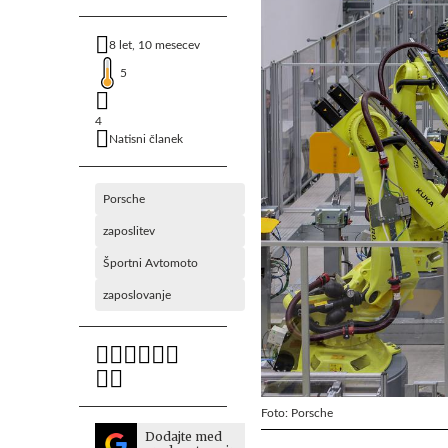
8 let, 10 mesecev
5
4
Natisni članek
Porsche
zaposlitev
Športni Avtomoto
zaposlovanje
Foto: Porsche
Dodajte med