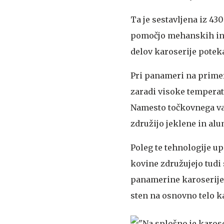
Ta je sestavljena iz 43
pomočjo mehanskih in t
delov karoserije poteka
Pri panameri na primer 
zaradi visoke temperat
Namesto točkovnega var
združijo jeklene in alu
Poleg te tehnologije upo
kovine združujejo tudi 
panamerine karoserije 
sten na osnovno telo ka