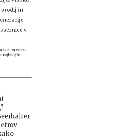
va izredno visoko
e najhitrejše
mi
,"
Beerhalter
metrov
 kako