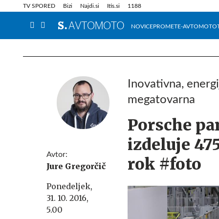
Info in obvestila
Tehnik
TV SPORED
Bizi
Najdi.si
Itis.si
1188
NOVICE
PROMET
E-AVTOMOTO
Inovativna, energ
megatovarna
Porsche pa
izdeluje 47
Avtor:
rok #foto
Jure Gregorčič
Ponedeljek,
31. 10. 2016,
5.00