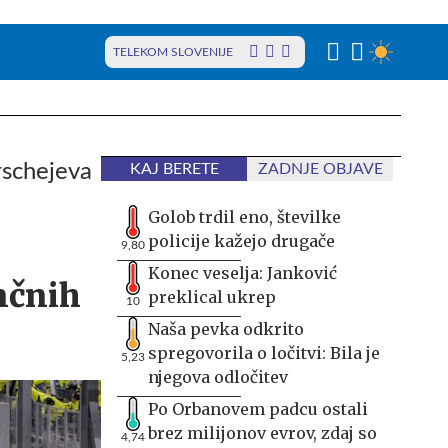
TELEKOM SLOVENIJE
rschejeva
KAJ BERETE
ZADNJE OBJAVE
Golob trdil eno, številke
policije kažejo drugače
9,80
Konec veselja: Janković
nčnih
preklical ukrep
10
Naša pevka odkrito
spregovorila o ločitvi: Bila je
5,23
njegova odločitev
Po Orbanovem padcu ostali
brez milijonov evrov, zdaj so
4,74