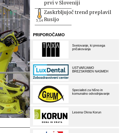
prvi v Sloveniji
Zaskrbljujoč trend preplavil
Rusijo
5,14