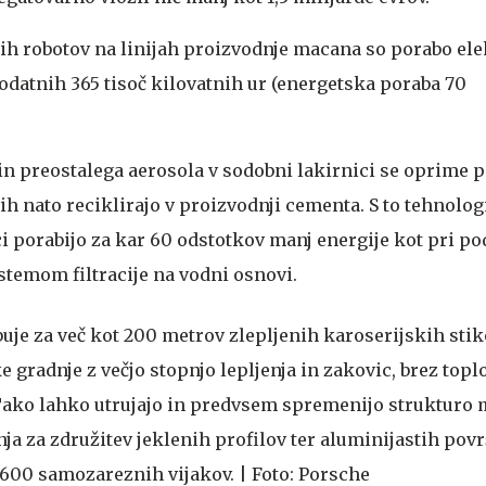
nih robotov na linijah proizvodnje macana so porabo ele
odatnih 365 tisoč kilovatnih ur (energetska poraba 70
n preostalega aerosola v sodobni lakirnici se oprime 
jih nato reciklirajo v proizvodnji cementa. S to tehnolog
ci porabijo za kar 60 odstotkov manj energije kot pri p
stemom filtracije na vodni osnovi.