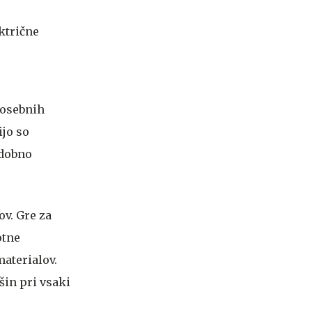
ktrične
posebnih
ijo so
odobno