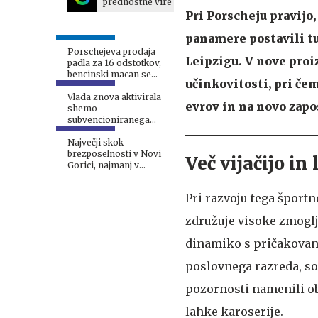
prednostne vire
Pri Porscheju pravijo
panamere postavili tu
Porschejeva prodaja
Leipzigu. V nove proi
padla za 16 odstotkov,
bencinski macan se
učinkovitosti, pri čem
dokončno poslavlja
Vlada znova aktivirala
evrov in na novo zapos
shemo
subvencioniranega
skrajšanega delovnika
Največji skok
brezposelnosti v Novi
Več vijačijo in 
Gorici, najmanj v
Trbovljah
Pri razvoju tega športn
združuje visoke zmoglj
dinamiko s pričakovan
poslovnega razreda, so 
pozornosti namenili ob
lahke karoserije.