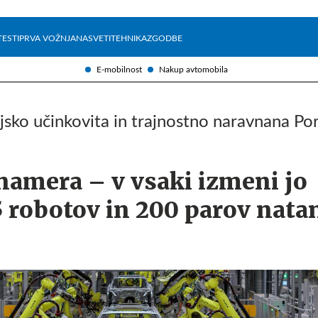
Želite prejemati e-novice?
Uživajmo pametno
TESTI
PRVA VOŽNJA
NASVETI
TEHNIKA
ZGODBE
E-mobilnost
Nakup avtomobila
ijsko učinkovita in trajnostno naravnana Po
namera – v vsaki izmeni jo
5 robotov in 200 parov nata