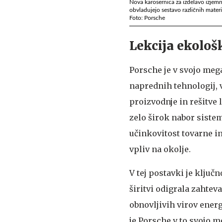
Nova karosernica za izdelavo izjemn
obvladujejo sestavo različnih mater
Foto: Porsche
Lekcija ekološ
Porsche je v svojo meg
naprednih tehnologij,
proizvodnje in rešitve l
zelo širok nabor siste
učinkovitost tovarne i
vpliv na okolje.
V tej postavki je ključ
širitvi odigrala zahtev
obnovljivih virov energ
je Porsche v to svojo m