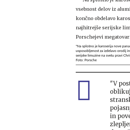
"Na splošno je karoserija nove pana
usposobljenost za izdelavo orodij i
serijske limuzine na svetu pravi Chr
Foto: Porsche
"V pos
obliku
strans
pojasn
in pov
zleplje