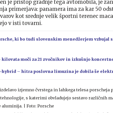
en je pristop gradnje tega avtomobila, je za
nja primerjava: panamera ima za kar 50 ods
varov kot srednje velik športni terenec maca
ejo v isti tovarni.
rsche, ki bo tudi slovenskim menedžerjem vzbujal s
 kilovata moči za 21 zvočnikov in izkušnjo koncertn
hybrid – hitra poslovna limuzina je dobila še elekt