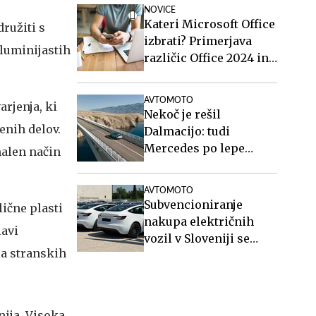
NOVICE
Kateri Microsoft Office
družiti s
izbrati? Primerjava
luminijastih
različic Office 2024 in
Office 2021.
AVTOMOTO
arjenja, ki
Nekoč je rešil
enih delov.
Dalmacijo: tudi
Mercedes po lepe
malen način
posnetke na Paški
most #video
AVTOMOTO
Subvencioniranje
lične plasti
nakupa električnih
lavi
vozil v Sloveniji se
ja stranskih
končuje, kaj sledi?