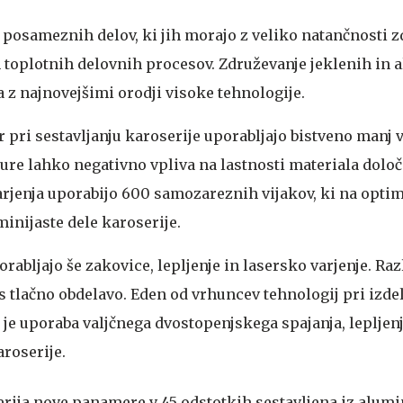
0 posameznih delov, ki jih morajo z veliko natančnosti z
oplotnih delovnih procesov. Združevanje jeklenih in a
 z najnovejšimi orodji visoke tehnologije.
pri sestavljanju karoserije uporabljajo bistveno manj v
ure lahko negativno vpliva na lastnosti materiala določ
jenja uporabijo 600 samozareznih vijakov, ki na opti
minijaste dele karoserije.
rabljajo še zakovice, lepljenje in lasersko varjenje. Raz
s tlačno obdelavo. Eden od vrhuncev tehnologij pri izde
je uporaba valjčnega dvostopenjskega spajanja, lepljen
roserije.