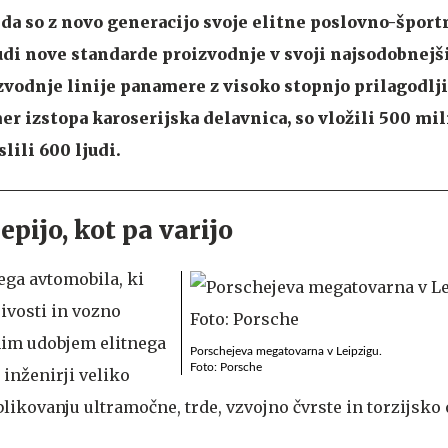
, da so z novo generacijo svoje elitne poslovno-špor
di nove standarde proizvodnje v svoji najsodobnejši
zvodnje linije panamere z visoko stopnjo prilagodlji
er izstopa karoserijska delavnica, so vložili 500 mi
lili 600 ljudi.
lepijo, kot pa varijo
ega avtomobila, ki
ivosti in vozno
im udobjem elitnega
Porschejeva megatovarna v Leipzigu.
Foto: Porsche
inženirji veliko
likovanju ultramočne, trde, vzvojno čvrste in torzijsko