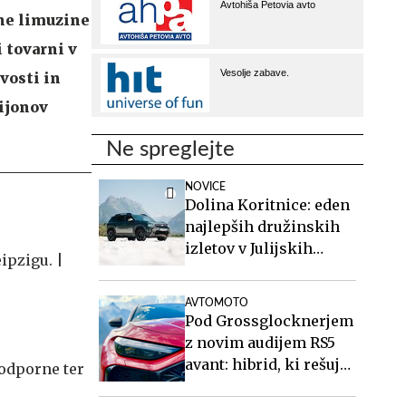
tne limuzine
 tovarni v
vosti in
lijonov
Ne spreglejte
NOVICE
Dolina Koritnice: eden
najlepših družinskih
izletov v Julijskih
Alpah
AVTOMOTO
Pod Grossglocknerjem
z novim audijem RS5
avant: hibrid, ki rešuje
 odporne ter
športne karavane