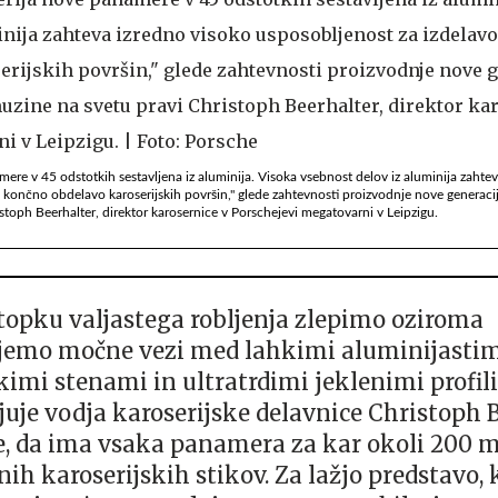
mere v 45 odstotkih sestavljena iz aluminija. Visoka vsebnost delov iz aluminija zahte
n končno obdelavo karoserijskih površin," glede zahtevnosti proizvodnje nove generacij
istoph Beerhalter, direktor karosernice v Porschejevi megatovarni v Leipzigu.
topku valjastega robljenja zlepimo oziroma
jemo močne vezi med lahkimi aluminijasti
kimi stenami in ultratrdimi jeklenimi profili
juje vodja karoserijske delavnice Christoph 
e, da ima vsaka panamera za kar okoli 200 
nih karoserijskih stikov. Za lažjo predstavo,