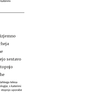
 katerimi
lahkega telesa
ogije, s katerimi
ko stopnjo uporabe