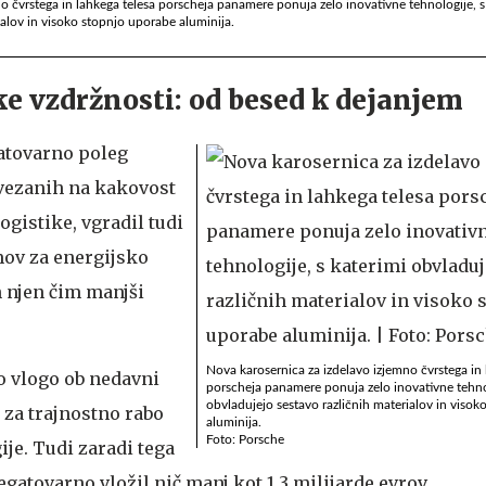
o čvrstega in lahkega telesa porscheja panamere ponuja zelo inovativne tehnologije, s
ialov in visoko stopnjo uporabe aluminija.
ke vzdržnosti: od besed k dejanjem
atovarno poleg
 vezanih na kakovost
ogistike, vgradil tudi
mov za energijsko
n njen čim manjši
Nova karosernica za izdelavo izjemno čvrstega in 
no vlogo ob nedavni
porscheja panamere ponuja zelo inovativne tehnol
obvladujejo sestavo različnih materialov in viso
a za trajnostno rabo
aluminija.
Foto: Porsche
ije. Tudi zaradi tega
egatovarno vložil nič manj kot 1,3 milijarde evrov.