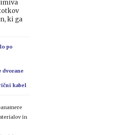
nimiva
totkov
n, ki ga
lo po
e dvorane
rični kabel