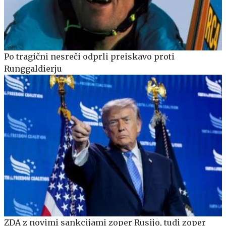
Po tragični nesreči odprli preiskavo proti
Runggaldierju
ZDA z novimi sankcijami zoper Rusijo, tudi zoper