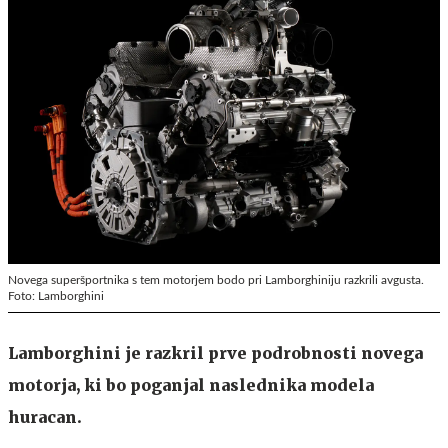
Novega superšportnika s tem motorjem bodo pri Lamborghiniju razkrili avgusta.
Foto: Lamborghini
Lamborghini je razkril prve podrobnosti novega
motorja, ki bo poganjal naslednika modela
huracan.