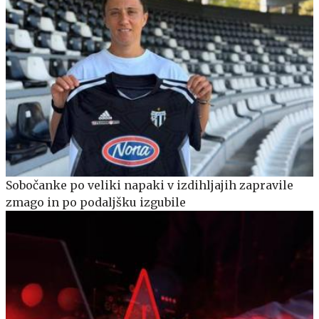
Sobočanke po veliki napaki v izdihljajih zapravile
zmago in po podaljšku izgubile