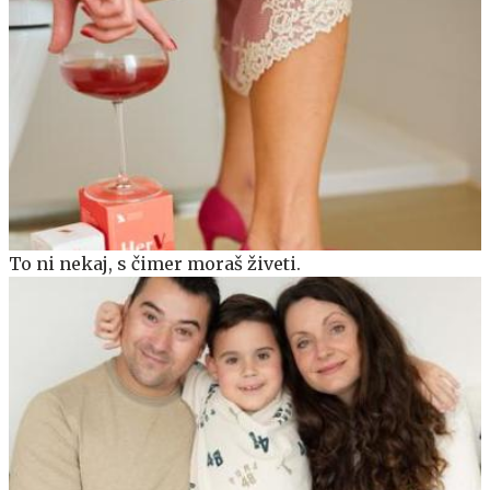
To ni nekaj, s čimer moraš živeti.