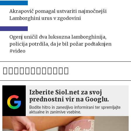
Akrapovič pomagal ustvariti najmočnejši
Lamborghini urus v zgodovini
Ogenj uničil dva luksuzna lamborghinija,
policija potrdila, da je bil požar podtaknjen
#video
Izberite Siol.net za svoj
prednostni vir na Googlu.
Bodite hitro in zanesljivo informirani ter spremljajte
aktualne in zanimive vsebine.