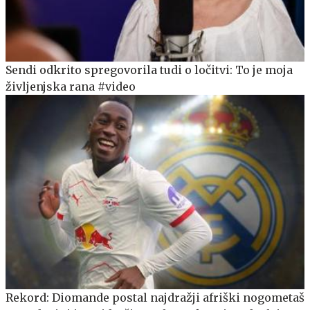
Sendi odkrito spregovorila tudi o ločitvi: To je moja
življenjska rana #video
Rekord: Diomande postal najdražji afriški nogometaš