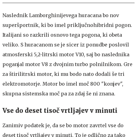
Naslednik Lamborghinijevega huracana bo nov
superšportnik, ki bo imel priključnohibridni pogon.
Italijani so razkrili osnovo tega pogona, ki obeta
veliko. S huracanom se je sicer iz ponudbe poslovil
atmosferski 5,2-litrski motor V10, saj bo naslednika
poganjal motor V8 z dvojnim turbo polnilnikom. Gre
za štirilitrski motor, ki mu bodo nato dodali še tri
elektromotorje. Motor bo imel moč 800 "konjev",
skupna sistemska moč pa za zdaj še ni znana.
Vse do deset tisoč vrtljajev v minuti
Zanimiv podatek je, da se bo motor zavrtel vse do
deset tisoč vrtljajev v minuti. To je odlično za tako