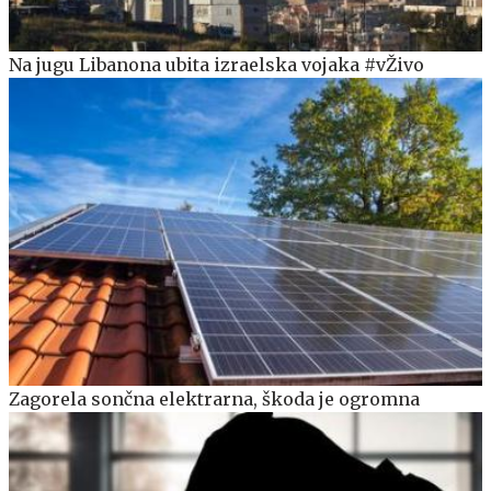
Na jugu Libanona ubita izraelska vojaka #vŽivo
Zagorela sončna elektrarna, škoda je ogromna