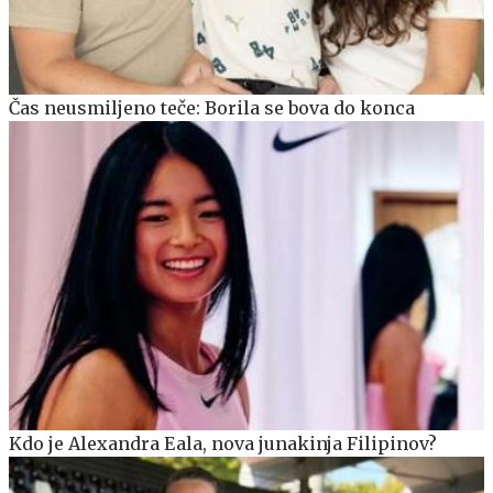
Čas neusmiljeno teče: Borila se bova do konca
Kdo je Alexandra Eala, nova junakinja Filipinov?