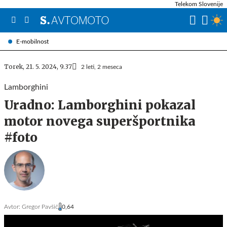
Telekom Slovenije
E-mobilnost
Torek, 21. 5. 2024, 9.37
2 leti, 2 meseca
Lamborghini
Uradno: Lamborghini pokazal
motor novega superšportnika
#foto
Avtor:
Gregor Pavšič
0,64