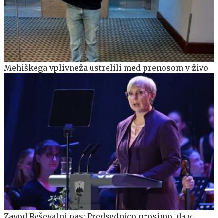
Mehiškega vplivneža ustrelili med prenosom v živo
Zavod Reševalni pas: Predsednico prosimo, da v