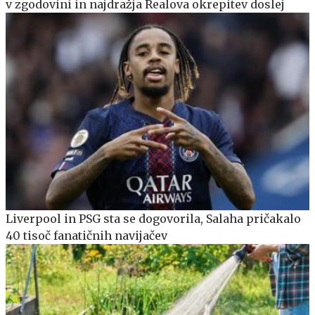
v zgodovini in najdražja Realova okrepitev doslej
Liverpool in PSG sta se dogovorila, Salaha pričakalo
40 tisoč fanatičnih navijačev