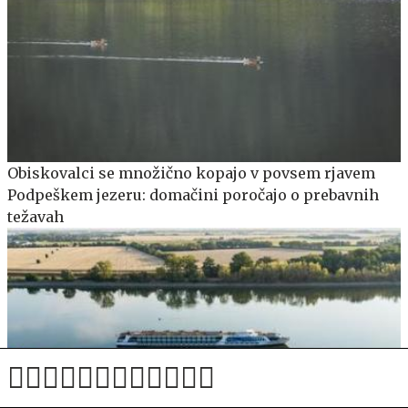
Obiskovalci se množično kopajo v povsem rjavem
Podpeškem jezeru: domačini poročajo o prebavnih
težavah