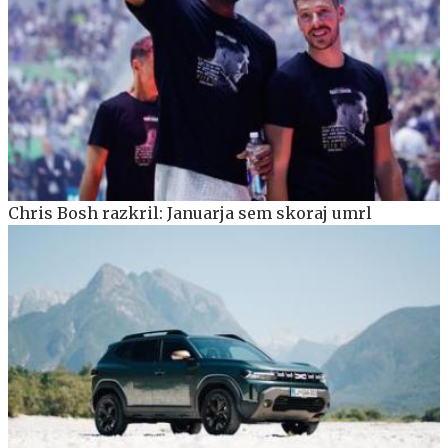
Chris Bosh razkril: Januarja sem skoraj umrl