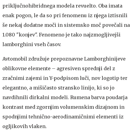
priključnohibridnega modela revuelto. Oba imata
enak pogon, le da so pri fenomenu iz njega iztisnili
še nekaj dodatne moči in sistemsko moč povečali na
1.080 "konjev". Fenomeno je tako najzmogljivejši
lamborghini vseh časov.
Avtomobil združuje prepoznavne Lamborghinijeve
oblikovne elemente – agresiven sprednji del z
zračnimi zajemi in Y-podpisom luči, nov logotip ter
elegantno, a mišičasto stransko linijo, ki so jo
navdihnili dirkalni modeli. Rumena barva poudarja
kontrast med zgornjim volumenskim dizajnom in
spodnjimi tehnično-aerodinamičnimi elementi iz
ogljikovih vlaken.