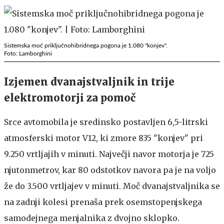
Sistemska moč priključnohibridnega pogona je 1.080 "konjev".
Foto: Lamborghini
Izjemen dvanajstvaljnik in trije
elektromotorji za pomoč
Srce avtomobila je sredinsko postavljen 6,5-litrski
atmosferski motor V12, ki zmore 835 "konjev" pri
9.250 vrtljajih v minuti. Največji navor motorja je 725
njutonmetrov, kar 80 odstotkov navora pa je na voljo
že do 3.500 vrtljajev v minuti. Moč dvanajstvaljnika se
na zadnji kolesi prenaša prek osemstopenjskega
samodejnega menjalnika z dvojno sklopko.