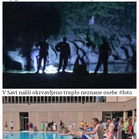
V Savi našli okrvavljeno truplo neznane osebe #foto