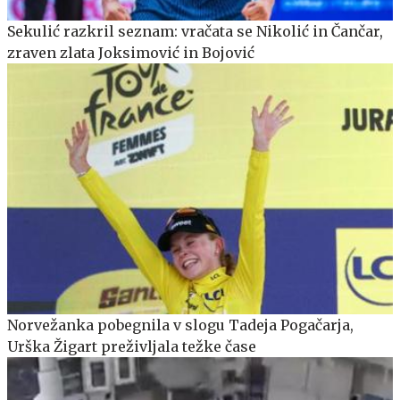
Sekulić razkril seznam: vračata se Nikolić in Čančar,
zraven zlata Joksimović in Bojović
Norvežanka pobegnila v slogu Tadeja Pogačarja,
Urška Žigart preživljala težke čase