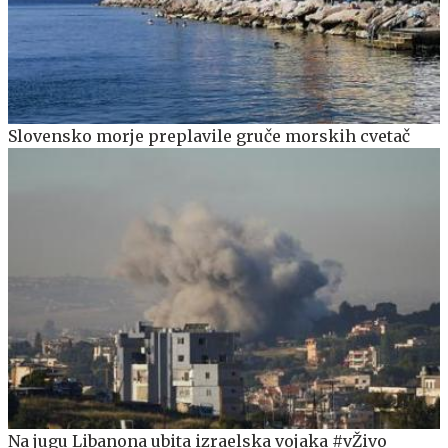
Slovensko morje preplavile gruče morskih cvetač
Na jugu Libanona ubita izraelska vojaka #vŽivo