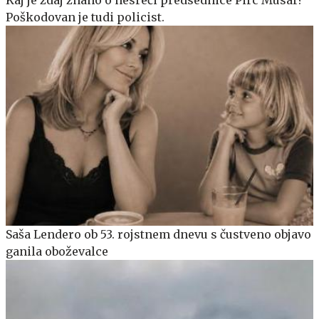
Kaj je zdaj znano o nesreči predsednice Pirc Musar?
Poškodovan je tudi policist.
Saša Lendero ob 53. rojstnem dnevu s čustveno objavo
ganila oboževalce