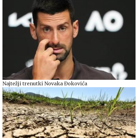
Najtežji trenutki Novaka Đokovića