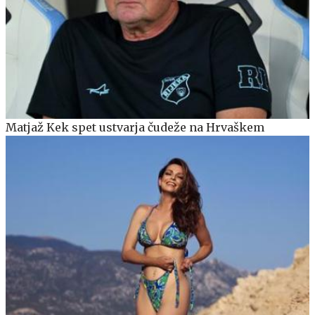
Matjaž Kek spet ustvarja čudeže na Hrvaškem