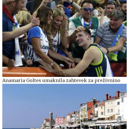
Anamaria Goltes umaknila zahtevek za preživnino