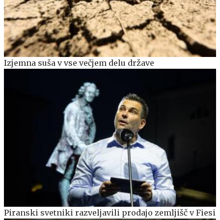
Izjemna suša v vse večjem delu države
Piranski svetniki razveljavili prodajo zemljišč v Fiesi