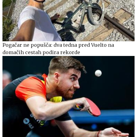
Pogačar ne popušča: dva tedna pred Vuelto na
domačih cestah podira rekorde